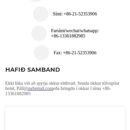
Sími: +86-21-52353906
Farsími/wechat/whatsapp:
+86-13361882985
Fax: +86-21-52353906
HAFIÐ SAMBAND
Ekki hika við að spyrja okkur eitthvað. Sendu okkur tölvupóst
beint, Páll
@mrbretail.com
eða hringdu í okkur í síma +86-
13361882985