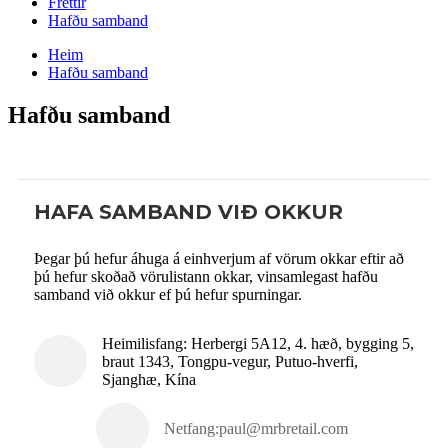
Fréttir
Hafðu samband
Heim
Hafðu samband
Hafðu samband
HAFA SAMBAND VIÐ OKKUR
Þegar þú hefur áhuga á einhverjum af vörum okkar eftir að
þú hefur skoðað vörulistann okkar, vinsamlegast hafðu
samband við okkur ef þú hefur spurningar.
Heimilisfang: Herbergi 5A12, 4. hæð, bygging 5,
braut 1343, Tongpu-vegur, Putuo-hverfi,
Sjanghæ, Kína
Netfang:
paul@mrbretail.com