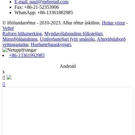
E-mail: paul@mrbretail.com
Fax: +86-21-52353906
WhatsApp: +86-13361882985
© Höfundarréttur - 2010-2023: Allur réttur áskilinn.
Heitar vörur
-
Veftré
Rafræn hillumerking
,
Myndavélabundinn fólksteljari
,
Mannfjöldatalning
,
Umferðarteljari fyrir smásölu
,
Afgreiðsluborð
veitingastaðar
,
Hurðarteljaraskynjari
,
+86-13361992985
Android
x

