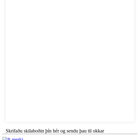
Skrifaðu skilaboðin þín hér og sendu þau til okkar