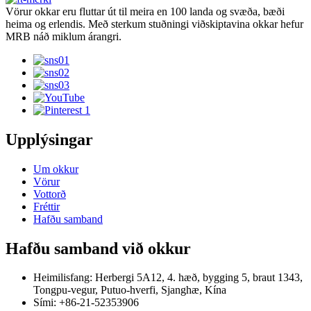
Vörur okkar eru fluttar út til meira en 100 landa og svæða, bæði
heima og erlendis. Með sterkum stuðningi viðskiptavina okkar hefur
MRB náð miklum árangri.
Upplýsingar
Um okkur
Vörur
Vottorð
Fréttir
Hafðu samband
Hafðu samband við okkur
Heimilisfang: Herbergi 5A12, 4. hæð, bygging 5, braut 1343,
Tongpu-vegur, Putuo-hverfi, Sjanghæ, Kína
Sími: +86-21-52353906