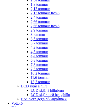
1,54 tommur
1,8 tommur
2,13 tommur
2,13 tommur frosið
2,4 tommur
2,66 tommur
2,66 tommur frosið
2,9 tommur
3 tommur
3,5 tommur
3,7 tommur
4,2 tommur
4,3 tommur
4,4 tommur
5,8 tommur
7,3 tommur
7,5 tommur
10,2 tommur
11,6 tommur
13,3 tommur
LCD skjár á hillu
LCD skjár á hillubrún
LCD skjár með hengihillu
EAS vörn gegn búðarþjófnaði
Vottorð