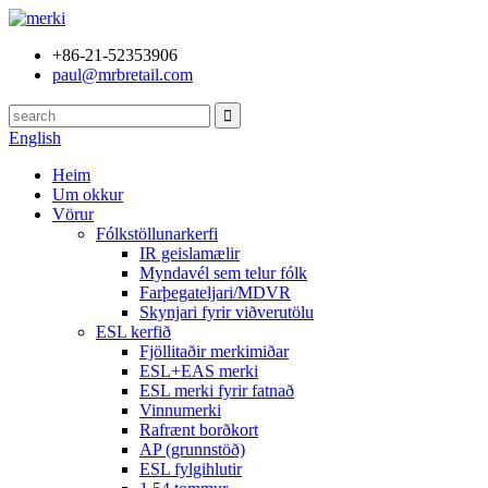
+86-21-52353906
paul@mrbretail.com
English
Heim
Um okkur
Vörur
Fólkstöllunarkerfi
IR geislamælir
Myndavél sem telur fólk
Farþegateljari/MDVR
Skynjari fyrir viðverutölu
ESL kerfið
Fjöllitaðir merkimiðar
ESL+EAS merki
ESL merki fyrir fatnað
Vinnumerki
Rafrænt borðkort
AP (grunnstöð)
ESL fylgihlutir