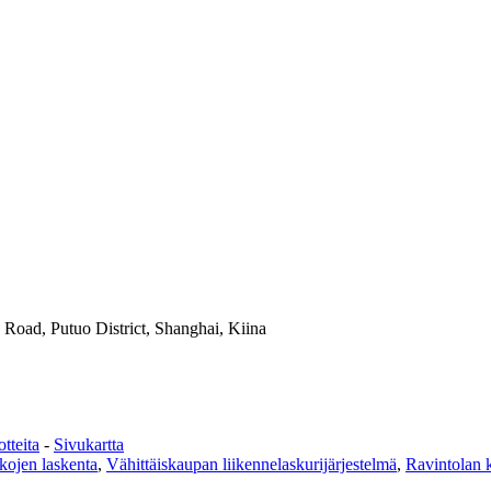
 Road, Putuo District, Shanghai, Kiina
tteita
-
Sivukartta
kojen laskenta
,
Vähittäiskaupan liikennelaskurijärjestelmä
,
Ravintolan k