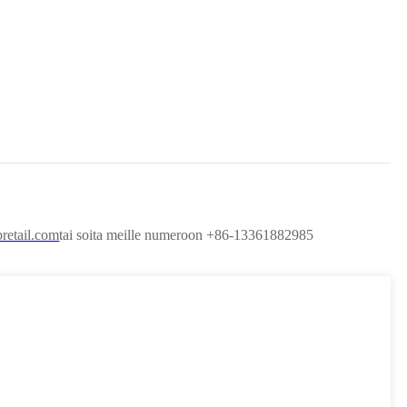
etail.com
tai soita meille numeroon +86-13361882985