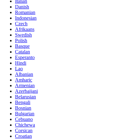
Italian
Danish
Romanian
Indonesian
Czech
Afrikaans
Swedish
Polish
Basque
Catalan
Esperanto
Hindi
Lao
Albanian
Amharic
Armenian
Azerbaijani
Belarusian
Bengali
Bosnian
Bulgarian
Cebuano
Chichewa
Corsican
Croatian