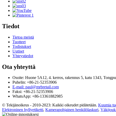
Tiedot
Tietoa meistä
Tuotteet
Todistukset
Uutiset
Yhteystiedot
Ota yhteyttä
Osoite: Huone 5A12, 4. kerros, rakennus 5, katu 1343, Tongpu
Puhelin: +86-21-52353906
E-mail: paul@mrbretail.com
Faksi: +86-21-52353906
WhatsApp: +86-13361882985
© Tekijänoikeus - 2010-2023: Kaikki oikeudet pidätetään.
Kuumia tuo
Elektroninen hyllyetiketti
,
Kamerapohjainen henkilölaskuri
,
Väkijouk