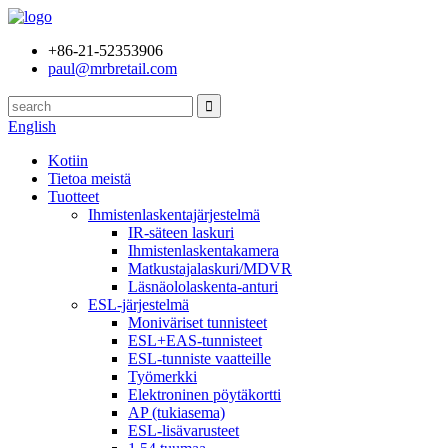
+86-21-52353906
paul@mrbretail.com
English
Kotiin
Tietoa meistä
Tuotteet
Ihmistenlaskentajärjestelmä
IR-säteen laskuri
Ihmistenlaskentakamera
Matkustajalaskuri/MDVR
Läsnäololaskenta-anturi
ESL-järjestelmä
Moniväriset tunnisteet
ESL+EAS-tunnisteet
ESL-tunniste vaatteille
Työmerkki
Elektroninen pöytäkortti
AP (tukiasema)
ESL-lisävarusteet