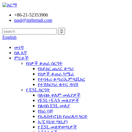
+86-21-52353906
paul@mrbretail.com
English
መነሻ
ስለ እኛ
ምርቶች
የሰዎች ቆጠራ ስርዓት
የአይአር ጨረር ቆጣሪ
የሰዎች ቆጠራ ካሜራ
የተሳፋሪ ቆጣሪ/ኤምዲቪአር
የተሽከርካሪ ቁጥር ዳሳሽ
የ ESL ስርዓት
ባለብዙ ቀለም መለያዎች
የESL+EAS መለያዎች
የልብስ ESL መለያ
የስራ ባጅ
የኤሌክትሮኒክ የጠረጴዛ ካርድ
ኤፒ (ቤዝ ጣቢያ)
የ ESL መለዋወጫዎች