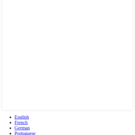
English
French
German
Portuguese