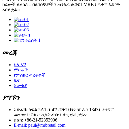
ክልሎች ይላካሉ። በደንበኞቻችን ጠንካራ ድጋፍ፣ MRB ከፍተኛ እድገት
አሳይቷል።
መረጃ
ስለ እኛ
ምርቶች
የምስክር ወረቀቶች
ዜና
እውቂያ
ያግኙን
አድራሻ፡ ክፍል 5A12፣ 4ኛ ፎቅ፣ ህንፃ 5፣ ሌን 1343፣ ቶንግፑ
መንገድ፣ ፑቱዎ ዲስትሪክት፣ ሻንጋይ፣ ቻይና
ስልክ: +86-21-52353906
E-mail: paul@mrbretail.com