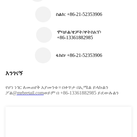
ስልክ: +86-21-52353906
ሞባይል/ዌቻት/ዋትስአፕ፡
+86-13361882985
ፋክስ፡ +86-21-52353906
እንገናኝ
የሆነ ነገር ለመጠየቅ አያመንቱ። በቀጥታ በኢሜል ይላኩልን
ፖል
@mrbretail.com
ወይም በ +86-13361882985 ይደውሉልን