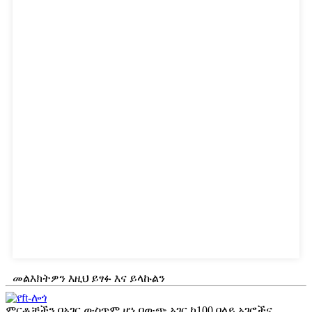
መልእክትዎን እዚህ ይፃፉ እና ይላኩልን
ምርቶቻችን በአገር ውስጥም ሆነ በውጭ አገር ከ100 በላይ አገሮችና