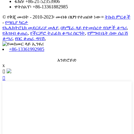
ፋክስ፡ +86-21-52353906
ዋትስአፕ፡ +86-13361882985
© የቅጂ መብት - 2010-2023፡ መብቱ በህግ የተጠበቀ ነው።
ትኩስ ምርቶች
-
የጣቢያ ካርታ
የኤሌክትሮኒክ መደርደሪያ መለያ
,
በካሜራ ላይ የተመሰረተ የሰዎች ቆጣሪ
,
የሕዝብ ቆጠራ
,
የችርቻሮ ትራፊክ ቆጣሪ ስርዓት
,
የምግብ ቤት ሰው ሰራሽ
ቆጣሪ
,
የበር ቆጠራ ዳሳሽ
,
+86-13361992985
አንድሮይድ
x

