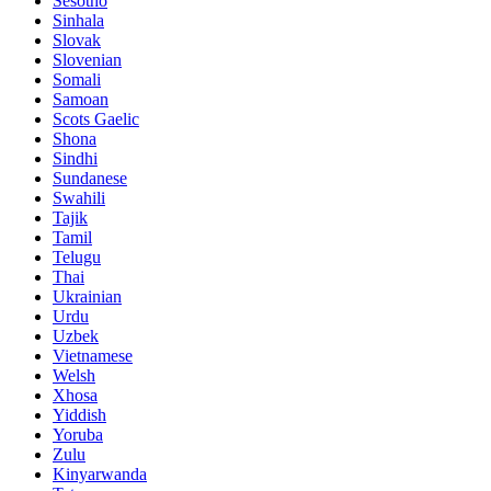
Sesotho
Sinhala
Slovak
Slovenian
Somali
Samoan
Scots Gaelic
Shona
Sindhi
Sundanese
Swahili
Tajik
Tamil
Telugu
Thai
Ukrainian
Urdu
Uzbek
Vietnamese
Welsh
Xhosa
Yiddish
Yoruba
Zulu
Kinyarwanda