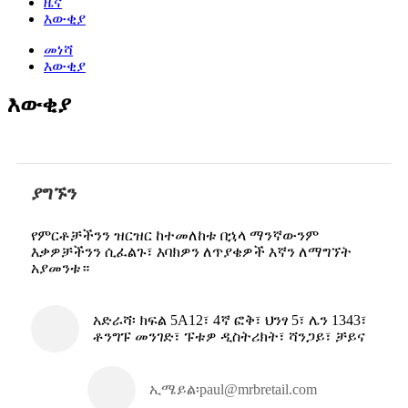
ዜና
እውቂያ
መነሻ
እውቂያ
እውቂያ
ያግኙን
የምርቶቻችንን ዝርዝር ከተመለከቱ በኋላ ማንኛውንም
እቃዎቻችንን ሲፈልጉ፣ እባክዎን ለጥያቄዎች እኛን ለማግኘት
አያመንቱ።
አድራሻ፡ ክፍል 5A12፣ 4ኛ ፎቅ፣ ህንፃ 5፣ ሌን 1343፣
ቶንግፑ መንገድ፣ ፑቱዎ ዲስትሪክት፣ ሻንጋይ፣ ቻይና
ኢሜይል፡
paul@mrbretail.com