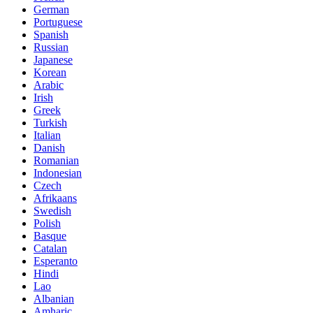
German
Portuguese
Spanish
Russian
Japanese
Korean
Arabic
Irish
Greek
Turkish
Italian
Danish
Romanian
Indonesian
Czech
Afrikaans
Swedish
Polish
Basque
Catalan
Esperanto
Hindi
Lao
Albanian
Amharic