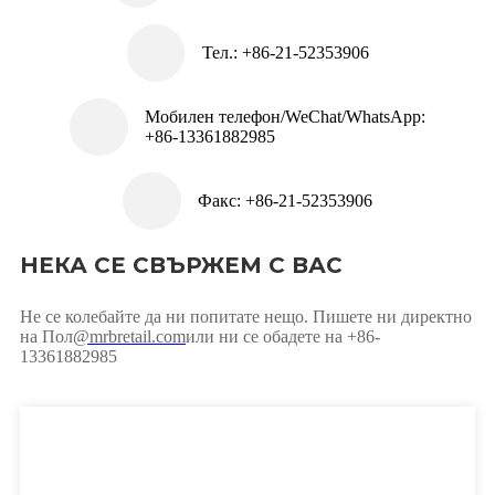
Тел.: +86-21-52353906
Мобилен телефон/WeChat/WhatsApp:
+86-13361882985
Факс: +86-21-52353906
НЕКА СЕ СВЪРЖЕМ С ВАС
Не се колебайте да ни попитате нещо. Пишете ни директно
на Пол
@mrbretail.com
или ни се обадете на +86-
13361882985