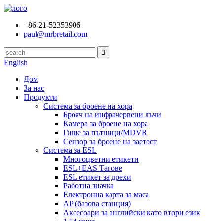
+86-21-52353906
paul@mrbretail.com
English
Дом
За нас
Продукти
Система за броене на хора
Брояч на инфрачервени лъчи
Камера за броене на хора
Гише за пътници/MDVR
Сензор за броене на заетост
Система за ESL
Многоцветни етикети
ESL+EAS Тагове
ESL етикет за дрехи
Работна значка
Електронна карта за маса
AP (базова станция)
Аксесоари за английски като втори език