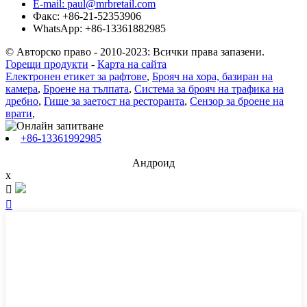
E-mail: paul@mrbretail.com
Факс: +86-21-52353906
WhatsApp: +86-13361882985
© Авторско право - 2010-2023: Всички права запазени.
Горещи продукти
-
Карта на сайта
Електронен етикет за рафтове
,
Брояч на хора, базиран на
камера
,
Броене на тълпата
,
Система за брояч на трафика на
дребно
,
Гише за заетост на ресторанта
,
Сензор за броене на
врати
,
+86-13361992985
Андроид
x

