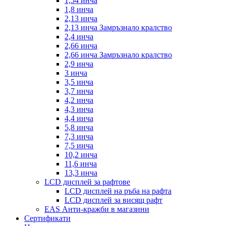
1,54 инча
1,8 инча
2,13 инча
2,13 инча Замръзнало кралство
2,4 инча
2,66 инча
2,66 инча Замръзнало кралство
2,9 инча
3 инча
3,5 инча
3,7 инча
4,2 инча
4,3 инча
4,4 инча
5,8 инча
7,3 инча
7,5 инча
10,2 инча
11,6 инча
13,3 инча
LCD дисплей за рафтове
LCD дисплей на ръба на рафта
LCD дисплей за висящ рафт
EAS Анти-кражби в магазини
Сертификати