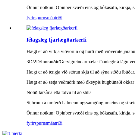
Önnur notkun: Opinber svæði eins og bókasafn, kirkja, sa
fyrirspurn
smáatriði
félagsleg fjarlægðarkerfi
Hægt er að virkja viðvörun og hurð með viðveruteljaran
3D/2D/Innrauðir/Gervigreindarmælar fáanlegir á lágu ver
Hægt er að tengja við stóran skjá til að sýna stöðu íbúðar.
Hægt er að setja veðmörk með ókeypis hugbúnaði okkar
Notið farsíma eða tölvu til að stilla
Stjórnun á umferð í almenningssamgöngum eins og strætó
Önnur notkun: Opinber svæði eins og bókasafn, kirkja, sa
fyrirspurn
smáatriði