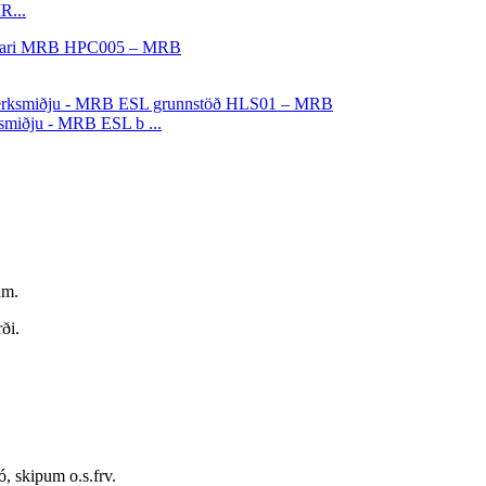
R...
ksmiðju - MRB ESL b ...
um.
ði.
, skipum o.s.frv.