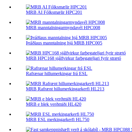
MRB AI Fólksmælir HPC201
MRB manntalningarmyndavél HPC008
Þráðlaus manntalning hjá MRB HPC005
MRB HPC168 sjálfvirkur farþegateljari fyrir strætó
Rafrænar hillumerkingar frá ESL
MRB Rafrænt hillumerkingarkerfi HL213
MRB e blek verðmiði HL420
MRB ESL merkingarkerfi HL750