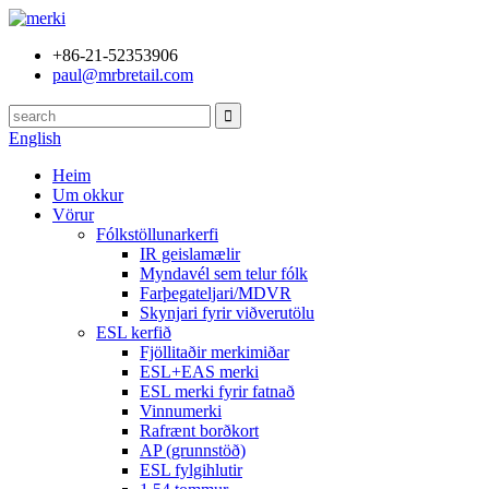
+86-21-52353906
paul@mrbretail.com
English
Heim
Um okkur
Vörur
Fólkstöllunarkerfi
IR geislamælir
Myndavél sem telur fólk
Farþegateljari/MDVR
Skynjari fyrir viðverutölu
ESL kerfið
Fjöllitaðir merkimiðar
ESL+EAS merki
ESL merki fyrir fatnað
Vinnumerki
Rafrænt borðkort
AP (grunnstöð)
ESL fylgihlutir