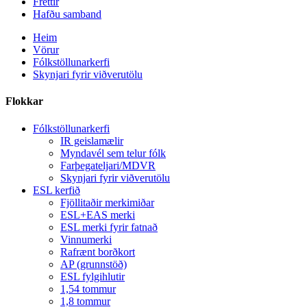
Fréttir
Hafðu samband
Heim
Vörur
Fólkstöllunarkerfi
Skynjari fyrir viðverutölu
Flokkar
Fólkstöllunarkerfi
IR geislamælir
Myndavél sem telur fólk
Farþegateljari/MDVR
Skynjari fyrir viðverutölu
ESL kerfið
Fjöllitaðir merkimiðar
ESL+EAS merki
ESL merki fyrir fatnað
Vinnumerki
Rafrænt borðkort
AP (grunnstöð)
ESL fylgihlutir
1,54 tommur
1,8 tommur