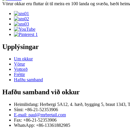
Vörur okkar eru fluttar út til meira en 100 landa og svæða, bæði he
Upplýsingar
Um okkur
Vörur
Vottorð
Fréttir
Hafðu samband
Hafðu samband við okkur
Heimilisfang: Herbergi 5A12, 4. hæð, bygging 5, braut 1343, 
Sími: +86-21-52353906
E-mail: paul@mrbretail.com
Fax: +86-21-52353906
WhatsApp: +86-13361882985