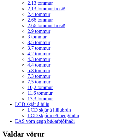
2,13 tommur
2,13 tommur frosið
2,4 tommur
2,66 tommur
2,66 tommur frosið
2,9 tommur
3 tommur
3,5 tommur
3,7 tommur
4,2 tommur
4,3 tommur
4,4 tommur
5,8 tommur
7,3 tommur
7,5 tommur
10,2 tommur
11,6 tommur
13,3 tommur
LCD skjár á hillu
LCD skjár á hillubrún
LCD skjár með hengihillu
EAS vörn gegn búðarþjófnaði
Valdar vörur