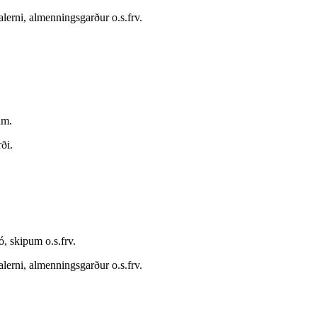
lerni, almenningsgarður o.s.frv.
um.
ði.
, skipum o.s.frv.
lerni, almenningsgarður o.s.frv.