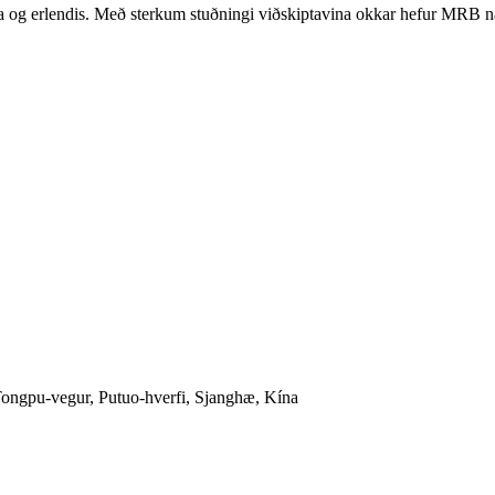
ima og erlendis. Með sterkum stuðningi viðskiptavina okkar hefur MRB 
Tongpu-vegur, Putuo-hverfi, Sjanghæ, Kína