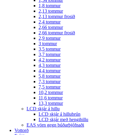
1,54 tommur
1,8 tommur
2,13 tommur
2,13 tommur frosið
2,4 tommur
2,66 tommur
2,66 tommur frosið
2,9 tommur
3 tommur
3,5 tommur
3,7 tommur
4,2 tommur
4,3 tommur
4,4 tommur
5,8 tommur
7,3 tommur
7,5 tommur
10,2 tommur
11,6 tommur
13,3 tommur
LCD skjár á hillu
LCD skjár á hillubrún
LCD skjár með hengihillu
EAS vörn gegn búðarþjófnaði
Vottorð