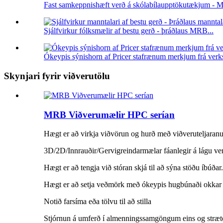
Fast samkeppnishæft verð á skólabílaupptökutækjum - M
Sjálfvirkur fólksmælir af bestu gerð - þráðlaus MRB...
Ókeypis sýnishorn af Pricer stafrænum merkjum frá ver
Skynjari fyrir viðverutölu
MRB Viðverumælir HPC serían
Hægt er að virkja viðvörun og hurð með viðveruteljaran
3D/2D/Innrauðir/Gervigreindarmælar fáanlegir á lágu ver
Hægt er að tengja við stóran skjá til að sýna stöðu íbúðar.
Hægt er að setja veðmörk með ókeypis hugbúnaði okkar
Notið farsíma eða tölvu til að stilla
Stjórnun á umferð í almenningssamgöngum eins og strætó