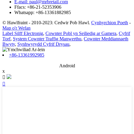
E-mail: paul@mrbretail.com
Ffacs: +86-21-52353906
Whatsapp: +86-13361882985
© Hawlfraint - 2010-2023: Cedwir Pob Hawl.
Cynhyrchion Poeth
-
Map o'r Wefan
Label Silff Electronig
,
Cownter Pobl yn Seiliedig ar Gamera
,
Cyfrif
Torf
,
System Cownter Traffig Manwerthu
,
Cownter Meddiannaeth
Bwyty
,
Synhwyrydd Cyfrif Drysau
,
+86-13361992985
Android
x

