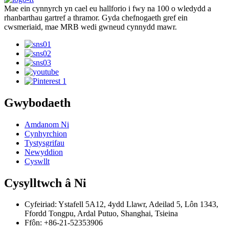
Mae ein cynnyrch yn cael eu hallforio i fwy na 100 o wledydd a
rhanbarthau gartref a thramor. Gyda chefnogaeth gref ein
cwsmeriaid, mae MRB wedi gwneud cynnydd mawr.
Gwybodaeth
Amdanom Ni
Cynhyrchion
Tystysgrifau
Newyddion
Cyswllt
Cysylltwch â Ni
Cyfeiriad: Ystafell 5A12, 4ydd Llawr, Adeilad 5, Lôn 1343,
Ffordd Tongpu, Ardal Putuo, Shanghai, Tsieina
Ffôn: +86-21-52353906