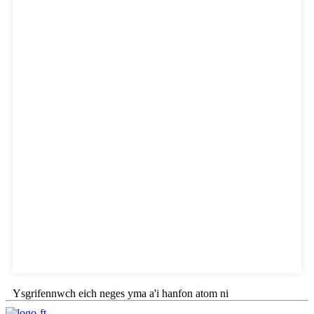
Ysgrifennwch eich neges yma a'i hanfon atom ni