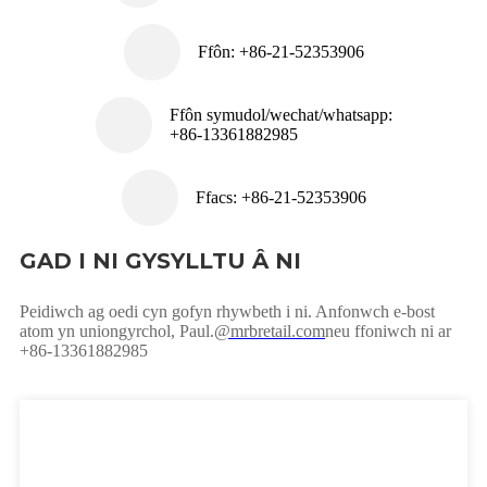
Ffôn: +86-21-52353906
Ffôn symudol/wechat/whatsapp:
+86-13361882985
Ffacs: +86-21-52353906
GAD I NI GYSYLLTU Â NI
Peidiwch ag oedi cyn gofyn rhywbeth i ni. Anfonwch e-bost
atom yn uniongyrchol, Paul.
@mrbretail.com
neu ffoniwch ni ar
+86-13361882985