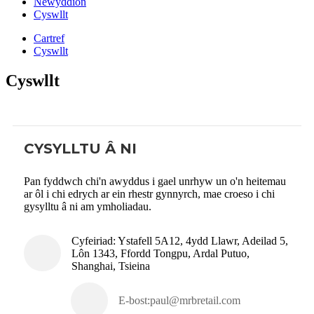
Newyddion
Cyswllt
Cartref
Cyswllt
Cyswllt
CYSYLLTU Â NI
Pan fyddwch chi'n awyddus i gael unrhyw un o'n heitemau
ar ôl i chi edrych ar ein rhestr gynnyrch, mae croeso i chi
gysylltu â ni am ymholiadau.
Cyfeiriad: Ystafell 5A12, 4ydd Llawr, Adeilad 5,
Lôn 1343, Ffordd Tongpu, Ardal Putuo,
Shanghai, Tsieina
E-bost:
paul@mrbretail.com