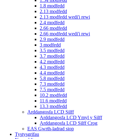
1.54 modfedd
1.8 modfedd
2.13 modfedd
2.13 modfedd wedi'i rewi
2.4 modfedd
2.66 modfedd
2.66 modfedd wedi'i rewi
2.9 modfedd
3 modfedd
3.5 modfedd
3.7 modfedd
4.2 modfedd
4.3 modfedd
4.4 modfedd
5.8 modfedd
7.3 modfedd
7.5 modfedd
10.2 modfedd
11.6 modfedd
13.3 modfedd
Arddangosfa LCD Silff
Arddangosfa LCD Ymyl y Silff
Arddangosfa LCD Silff Crog
EAS Gwrth-ladrad siop
Tystysgrifau