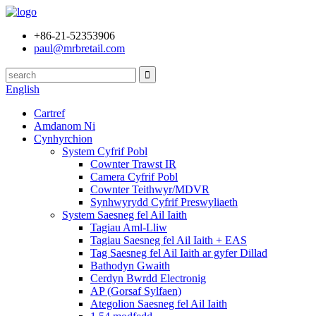
+86-21-52353906
paul@mrbretail.com
English
Cartref
Amdanom Ni
Cynhyrchion
System Cyfrif Pobl
Cownter Trawst IR
Camera Cyfrif Pobl
Cownter Teithwyr/MDVR
Synhwyrydd Cyfrif Preswyliaeth
System Saesneg fel Ail Iaith
Tagiau Aml-Lliw
Tagiau Saesneg fel Ail Iaith + EAS
Tag Saesneg fel Ail Iaith ar gyfer Dillad
Bathodyn Gwaith
Cerdyn Bwrdd Electronig
AP (Gorsaf Sylfaen)
Ategolion Saesneg fel Ail Iaith