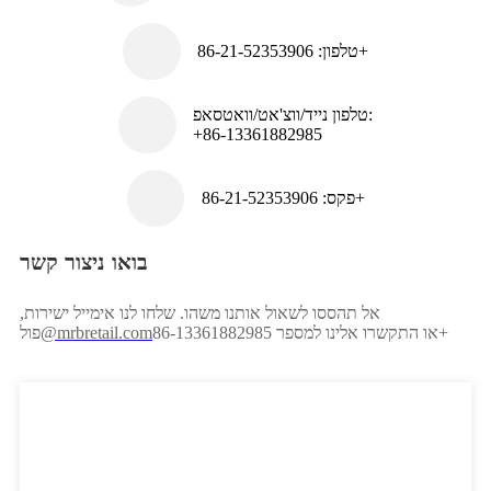
טלפון: 86-21-52353906+
טלפון נייד/ווצ'אט/וואטסאפ:
+86-13361882985
פקס: 86-21-52353906+
בואו ניצור קשר
אל תהססו לשאול אותנו משהו. שלחו לנו אימייל ישירות,
או התקשרו אלינו למספר 86-13361882985+
@mrbretail.com
פול