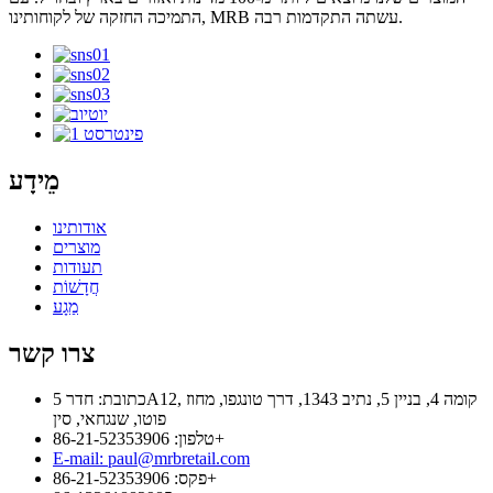
התמיכה החזקה של לקוחותינו, MRB עשתה התקדמות רבה.
מֵידָע
אודותינו
מוצרים
תעודות
חֲדָשׁוֹת
מַגָע
צרו קשר
כתובת: חדר 5A12, קומה 4, בניין 5, נתיב 1343, דרך טונגפו, מחוז
פוטו, שנגחאי, סין
טלפון: 86-21-52353906+
E-mail: paul@mrbretail.com
פקס: 86-21-52353906+