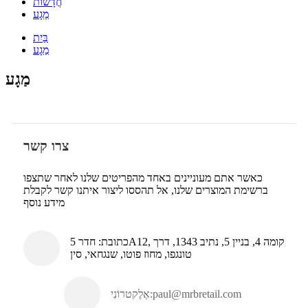
חֲדָשׁוֹת
מַגָע
בַּיִת
מַגָע
מַגָע
צרו קשר
כאשר אתם מעוניינים באחד מהפריטים שלנו לאחר שתצפו
ברשימת המוצרים שלנו, אל תהססו ליצור איתנו קשר לקבלת
מידע נוסף
כתובת: חדר 5A12, קומה 4, בניין 5, נתיב 1343, דרך
טונגפו, מחוז פוטו, שנגחאי, סין
paul@mrbretail.com
אֶלֶקטרוֹנִי: