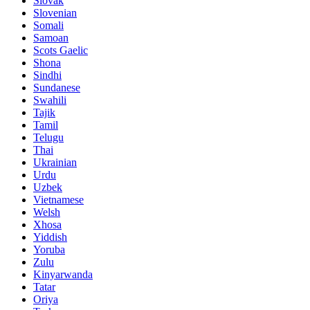
Slovak
Slovenian
Somali
Samoan
Scots Gaelic
Shona
Sindhi
Sundanese
Swahili
Tajik
Tamil
Telugu
Thai
Ukrainian
Urdu
Uzbek
Vietnamese
Welsh
Xhosa
Yiddish
Yoruba
Zulu
Kinyarwanda
Tatar
Oriya