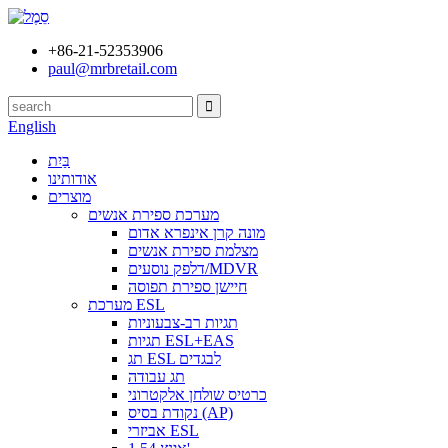
‎+86-21-52353906
paul@mrbretail.com
English
בַּיִת
אודותינו
מוצרים
מערכת ספירת אנשים
מונה קרן אינפרא אדום
מצלמת ספירת אנשים
דלפק נוסעים/MDVR
חיישן ספירת תפוסה
מערכת ESL
תגיות רב-צבעוניות
תגיות ESL+EAS
תג ESL לבגדים
תג עבודה
כרטיס שולחן אלקטרוני
נקודת בסיס (AP)
אביזרי ESL