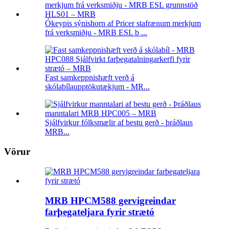
Ókeypis sýnishorn af Pricer stafrænum merkjum
frá verksmiðju - MRB ESL b ...
Fast samkeppnishæft verð á
skólabílaupptökutækjum - MR...
Sjálfvirkur fólksmælir af bestu gerð - þráðlaus
MRB...
Vörur
MRB HPCM588 gervigreindar
farþegateljara fyrir strætó