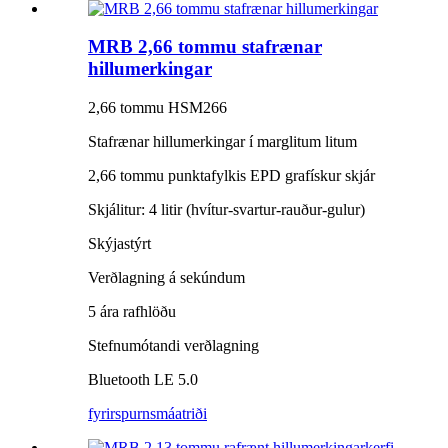
MRB 2,66 tommu stafrænar
hillumerkingar
2,66 tommu HSM266
Stafrænar hillumerkingar í marglitum litum
2,66 tommu punktafylkis EPD grafískur skjár
Skjálitur: 4 litir (hvítur-svartur-rauður-gulur)
Skýjastýrt
Verðlagning á sekúndum
5 ára rafhlöðu
Stefnumótandi verðlagning
Bluetooth LE 5.0
fyrirspurn
smáatriði