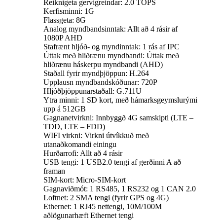
Reiknigeta gervigreindar: 2.0 TOPS
Kerfisminni: 1G
Flassgeta: 8G
Analog myndbandsinntak: Allt að 4 rásir af
1080P AHD
Stafrænt hljóð- og myndinntak: 1 rás af IPC
Úttak með hliðrænu myndbandi: Úttak með
hliðrænu háskerpu myndbandi (AHD)
Staðall fyrir myndþjöppun: H.264
Upplausn myndbandskóðunar: 720P
Hljóðþjöppunarstaðall: G.711U
Ytra minni: 1 SD kort, með hámarksgeymslurými
upp á 512GB
Gagnanetvirkni: Innbyggð 4G samskipti (LTE –
TDD, LTE – FDD)
WIFI virkni: Virkni útvíkkuð með
utanaðkomandi einingu
Hurðarrofi: Allt að 4 rásir
USB tengi: 1 USB2.0 tengi af gerðinni A að
framan
SIM-kort: Micro-SIM-kort
Gagnaviðmót: 1 RS485, 1 RS232 og 1 CAN 2.0
Loftnet: 2 SMA tengi (fyrir GPS og 4G)
Ethernet: 1 RJ45 nettengi, 10M/100M
aðlögunarhæft Ethernet tengi