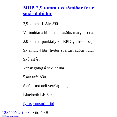
MRB 2,9 tommu verðmiðar fyrir
smásöluhillur
2,9 tommu HAM290
Verðmiðar á hillum í smásölu, marglit sería
2,9 tommu punktafylkis EPD grafískur skjár
Skjálitur: 4 litir (hvítur-svartur-rauður-gulur)
Skýjastýrt
Verðlagning á sekúndum
5 ára rafhlöðu
Stefnumótandi verðlagning
Bluetooth LE 5.0
fyrirspurn
smáatriði
1
2
3
4
5
6
Næst >
>>
Síða 1 / 8