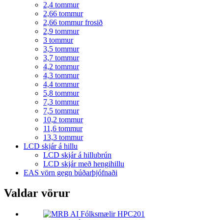
2,4 tommur
2,66 tommur
2,66 tommur frosið
2,9 tommur
3 tommur
3,5 tommur
3,7 tommur
4,2 tommur
4,3 tommur
4,4 tommur
5,8 tommur
7,3 tommur
7,5 tommur
10,2 tommur
11,6 tommur
13,3 tommur
LCD skjár á hillu
LCD skjár á hillubrún
LCD skjár með hengihillu
EAS vörn gegn búðarþjófnaði
Valdar vörur