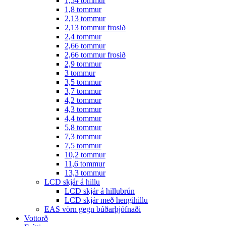
1,54 tommur
1,8 tommur
2,13 tommur
2,13 tommur frosið
2,4 tommur
2,66 tommur
2,66 tommur frosið
2,9 tommur
3 tommur
3,5 tommur
3,7 tommur
4,2 tommur
4,3 tommur
4,4 tommur
5,8 tommur
7,3 tommur
7,5 tommur
10,2 tommur
11,6 tommur
13,3 tommur
LCD skjár á hillu
LCD skjár á hillubrún
LCD skjár með hengihillu
EAS vörn gegn búðarþjófnaði
Vottorð