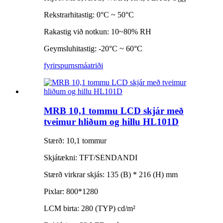
Rekstrarhitastig: 0°C ~ 50°C
Rakastig við notkun: 10~80% RH
Geymsluhitastig: -20°C ~ 60°C
fyrirspurn
smáatriði
MRB 10,1 tommu LCD skjár með
tveimur hliðum og hillu HL101D
Stærð: 10,1 tommur
Skjátækni: TFT/SENDANDI
Stærð virkrar skjás: 135 (B) * 216 (H) mm
Pixlar: 800*1280
LCM birta: 280 (TYP) cd/m²