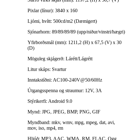
Pixlar (línur): 3840 x 160
Ljómi, hvítt: 500cd/m2 (Dæmigert)
Sjónarhorn: 89/89/89/89 (upp/niður/vinstri/hægri)
Yfirborðsmál (mm): 1211,2 (H) x 67,5 (V) x 30
(D)
Möguleg skjágerð: Lárétt/Lágrétt
Litur skáps: Svartur
Inntakstíðni: AC100-240V@50/60Hz
Útgangsspenna og straumur: 12V, 3A
Stýrikerfi: Android 9.0
Mynd: JPG, JPEG, BMP, PNG, GIF
Myndband: mkv, wmv, mpg, mpeg, dat, avi,
mov, iso, mp4, rm
Hljóð: MP3, AAC, WMA, RM, FLAC, Ogg