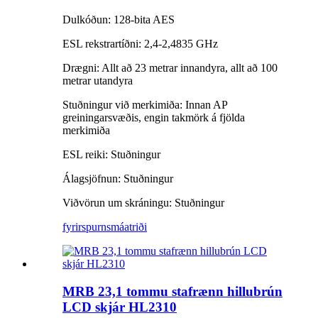
Dulkóðun: 128-bita AES
ESL rekstrartíðni: 2,4-2,4835 GHz
Drægni: Allt að 23 metrar innandyra, allt að 100
metrar utandyra
Stuðningur við merkimiða: Innan AP
greiningarsvæðis, engin takmörk á fjölda
merkimiða
ESL reiki: Stuðningur
Álagsjöfnun: Stuðningur
Viðvörun um skráningu: Stuðningur
fyrirspurn
smáatriði
MRB 23,1 tommu stafrænn hillubrún
LCD skjár HL2310