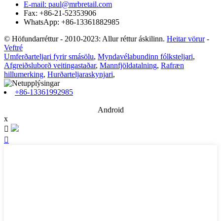
E-mail: paul@mrbretail.com
Fax: +86-21-52353906
WhatsApp: +86-13361882985
© Höfundarréttur - 2010-2023: Allur réttur áskilinn.
Heitar vörur
-
Veftré
Umferðarteljari fyrir smásölu
,
Myndavélabundinn fólksteljari
,
Afgreiðsluborð veitingastaðar
,
Mannfjöldatalning
,
Rafræn
hillumerking
,
Hurðarteljaraskynjari
,
+86-13361992985
Android
x

