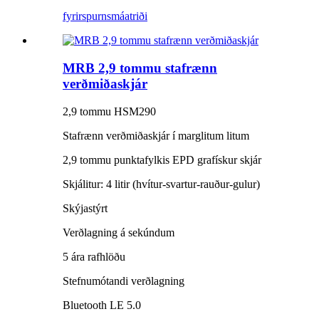
fyrirspurn
smáatriði
MRB 2,9 tommu stafrænn
verðmiðaskjár
2,9 tommu HSM290
Stafrænn verðmiðaskjár í marglitum litum
2,9 tommu punktafylkis EPD grafískur skjár
Skjálitur: 4 litir (hvítur-svartur-rauður-gulur)
Skýjastýrt
Verðlagning á sekúndum
5 ára rafhlöðu
Stefnumótandi verðlagning
Bluetooth LE 5.0