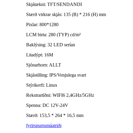
Skjátækni: TFT/SENDANDI
Stærð virkrar skjás: 135 (B) * 216 (H) mm
Pixlar: 800*1280
LCM birta: 280 (TYP) cd/m²
Baklýsing: 32 LED serían
Litadýpt: 16M
Sjónarhorn: ALLT
Skjástilling: IPS/Venjulega svart
Stýrikerfi: Linux
Rekstrartíðni: WIFI6 2,4GHz/5GHz
Spenna: DC 12V-24V
Stærð: 153,5 * 264 * 16,5 mm
fyrirspurn
smáatriði