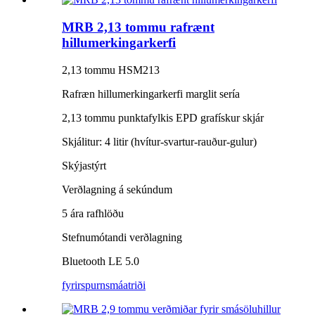
MRB 2,13 tommu rafrænt
hillumerkingarkerfi
2,13 tommu HSM213
Rafræn hillumerkingarkerfi marglit sería
2,13 tommu punktafylkis EPD grafískur skjár
Skjálitur: 4 litir (hvítur-svartur-rauður-gulur)
Skýjastýrt
Verðlagning á sekúndum
5 ára rafhlöðu
Stefnumótandi verðlagning
Bluetooth LE 5.0
fyrirspurn
smáatriði