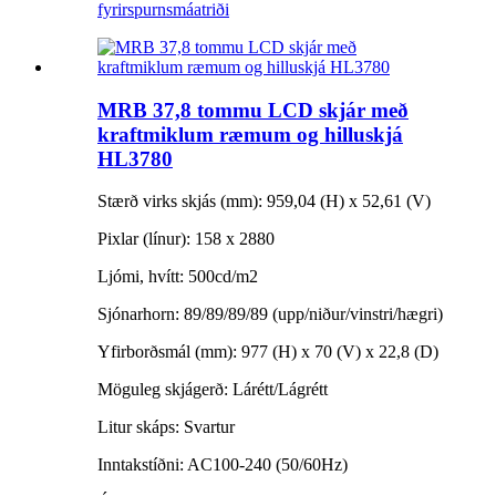
fyrirspurn
smáatriði
MRB 37,8 tommu LCD skjár með
kraftmiklum ræmum og hilluskjá
HL3780
Stærð virks skjás (mm): 959,04 (H) x 52,61 (V)
Pixlar (línur): 158 x 2880
Ljómi, hvítt: 500cd/m2
Sjónarhorn: 89/89/89/89 (upp/niður/vinstri/hægri)
Yfirborðsmál (mm): 977 (H) x 70 (V) x 22,8 (D)
Möguleg skjágerð: Lárétt/Lágrétt
Litur skáps: Svartur
Inntakstíðni: AC100-240 (50/60Hz)