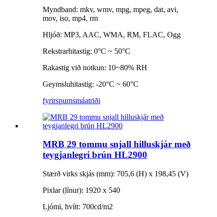
Myndband: mkv, wmv, mpg, mpeg, dat, avi,
mov, iso, mp4, rm
Hljóð: MP3, AAC, WMA, RM, FLAC, Ogg
Rekstrarhitastig: 0°C ~ 50°C
Rakastig við notkun: 10~80% RH
Geymsluhitastig: -20°C ~ 60°C
fyrirspurn
smáatriði
MRB 29 tommu snjall hilluskjár með
teygjanlegri brún HL2900
Stærð virks skjás (mm): 705,6 (H) x 198,45 (V)
Pixlar (línur): 1920 x 540
Ljómi, hvítt: 700cd/m2