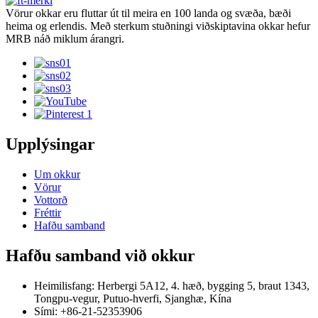
Vörur okkar eru fluttar út til meira en 100 landa og svæða, bæði
heima og erlendis. Með sterkum stuðningi viðskiptavina okkar hefur
MRB náð miklum árangri.
Upplýsingar
Um okkur
Vörur
Vottorð
Fréttir
Hafðu samband
Hafðu samband við okkur
Heimilisfang: Herbergi 5A12, 4. hæð, bygging 5, braut 1343,
Tongpu-vegur, Putuo-hverfi, Sjanghæ, Kína
Sími: +86-21-52353906