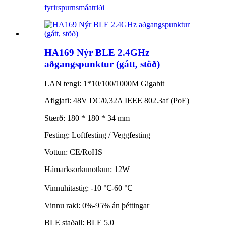
fyrirspurn
smáatriði
HA169 Nýr BLE 2.4GHz
aðgangspunktur (gátt, stöð)
LAN tengi: 1*10/100/1000M Gigabit
Aflgjafi: 48V DC/0,32A IEEE 802.3af (PoE)
Stærð: 180 * 180 * 34 mm
Festing: Loftfesting / Veggfesting
Vottun: CE/RoHS
Hámarksorkunotkun: 12W
Vinnuhitastig: -10 ℃-60 ℃
Vinnu raki: 0%-95% án þéttingar
BLE staðall: BLE 5.0