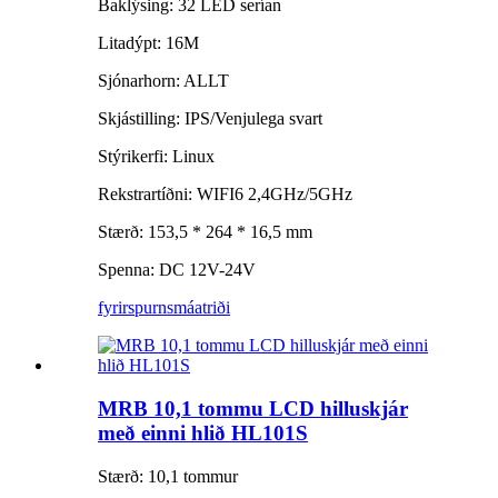
Baklýsing: 32 LED serían
Litadýpt: 16M
Sjónarhorn: ALLT
Skjástilling: IPS/Venjulega svart
Stýrikerfi: Linux
Rekstrartíðni: WIFI6 2,4GHz/5GHz
Stærð: 153,5 * 264 * 16,5 mm
Spenna: DC 12V-24V
fyrirspurn
smáatriði
MRB 10,1 tommu LCD hilluskjár
með einni hlið HL101S
Stærð: 10,1 tommur