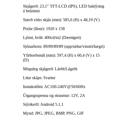
Skjágerð: 23,1″ TFT-LCD (IPS), LED baklýsing
á brúninni
Stærð virks skjás (mm): 585,6 (H) x 48,19 (V)
Pixlar (línur): 1920 x 158
Ljómi, hvítt: 400cd/m2 (Dæmigert)
Sjónarhorn: 89/89/89/89 (upp/niður/vinstri/hægri)
Yfirborðsmál (mm): 597,4 (H) x 60,4 (V) x 15
(D)
Möguleg skjágerð: Lárétt/Lágrétt
Litur skáps: Svartur
Inntakstíðni: AC100-240V@50/60Hz
Útgangsspenna og straumur: 12V, 2A
Stýrikerfi: Android 5.1.1
Mynd: JPG, JPEG, BMP, PNG, GIF