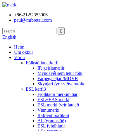
+86-21-52353906
paul@mrbretail.com
English
Heim
Um okkur
Vörur
Fólkstöllunarkerfi
IR geislamælir
Myndavél sem telur fólk
Farþegateljari/MDVR
Skynjari fyrir viðverutölu
ESL kerfið
Fjöllitaðir merkimiðar
ESL+EAS merki
ESL merki fyrir fatnað
Vinnumerki
Rafrænt borðkort
AP (grunnstöð)
ESL fylgihlutir