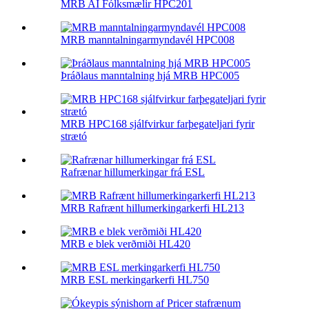
MRB AI Fólksmælir HPC201
MRB manntalningarmyndavél HPC008
Þráðlaus manntalning hjá MRB HPC005
MRB HPC168 sjálfvirkur farþegateljari fyrir
strætó
Rafrænar hillumerkingar frá ESL
MRB Rafrænt hillumerkingarkerfi HL213
MRB e blek verðmiði HL420
MRB ESL merkingarkerfi HL750