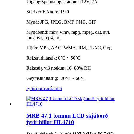
Útgangsspenna og straumur: 12V, 2A
Stýrikerfi: Android 9.0
Mynd: JPG, JPEG, BMP, PNG, GIF
Myndband: mkv, wmv, mpg, mpeg, dat, avi,
mov, iso, mp4, rm
Hljóð: MP3, AAC, WMA, RM, FLAC, Ogg
Rekstrarhitastig: 0°C ~ 50°C
Rakastig við notkun: 10~80% RH
Geymsluhitastig: -20°C ~ 60°C
fyrirspurn
smáatriði
MRB 47,1 tommu LCD skjáborð
fyrir hillur HL4710
Stærð virks skjás (mm): 1197,2 (H) x 50,7 (V)