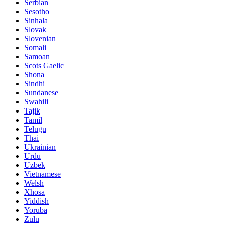
Serbian
Sesotho
Sinhala
Slovak
Slovenian
Somali
Samoan
Scots Gaelic
Shona
Sindhi
Sundanese
Swahili
Tajik
Tamil
Telugu
Thai
Ukrainian
Urdu
Uzbek
Vietnamese
Welsh
Xhosa
Yiddish
Yoruba
Zulu