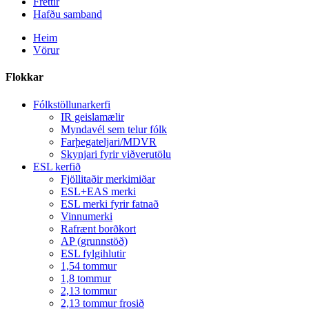
Fréttir
Hafðu samband
Heim
Vörur
Flokkar
Fólkstöllunarkerfi
IR geislamælir
Myndavél sem telur fólk
Farþegateljari/MDVR
Skynjari fyrir viðverutölu
ESL kerfið
Fjöllitaðir merkimiðar
ESL+EAS merki
ESL merki fyrir fatnað
Vinnumerki
Rafrænt borðkort
AP (grunnstöð)
ESL fylgihlutir
1,54 tommur
1,8 tommur
2,13 tommur
2,13 tommur frosið