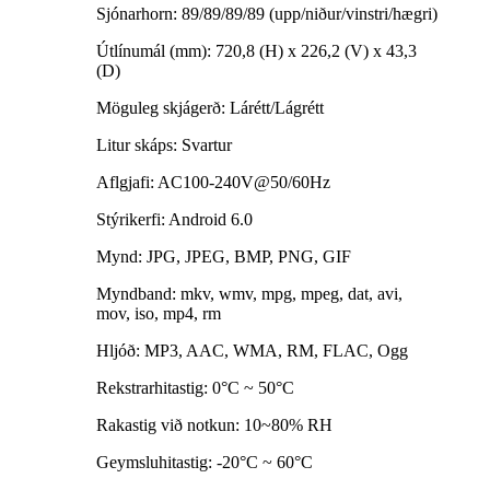
Sjónarhorn: 89/89/89/89 (upp/niður/vinstri/hægri)
Útlínumál (mm): 720,8 (H) x 226,2 (V) x 43,3
(D)
Möguleg skjágerð: Lárétt/Lágrétt
Litur skáps: Svartur
Aflgjafi: AC100-240V@50/60Hz
Stýrikerfi: Android 6.0
Mynd: JPG, JPEG, BMP, PNG, GIF
Myndband: mkv, wmv, mpg, mpeg, dat, avi,
mov, iso, mp4, rm
Hljóð: MP3, AAC, WMA, RM, FLAC, Ogg
Rekstrarhitastig: 0°C ~ 50°C
Rakastig við notkun: 10~80% RH
Geymsluhitastig: -20°C ~ 60°C