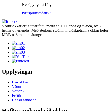
Nettóþyngd: 214 g
fyrirspurn
smáatriði
Vörur okkar eru fluttar út til meira en 100 landa og svæða, bæði
heima og erlendis. Með sterkum stuðningi viðskiptavina okkar hefur
MRB náð miklum árangri.
Upplýsingar
Um okkur
Vörur
Vottorð
Fréttir
Hafðu samband
Hafðu samband við okkur