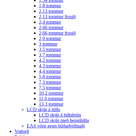
1,54 tommur
1,8 tommur
2,13 tommur
2,13 tommur frosið
2,4 tommur
2,66 tommur
2,66 tommur frosið
2,9 tommur
3 tommur
3,5 tommur
3,7 tommur
4,2 tommur
4,3 tommur
4,4 tommur
5,8 tommur
7,3 tommur
7,5 tommur
10,2 tommur
11,6 tommur
13,3 tommur
LCD skjár á hillu
LCD skjár á hillubrún
LCD skjár með hengihillu
EAS vörn gegn búðarþjófnaði
Vottorð