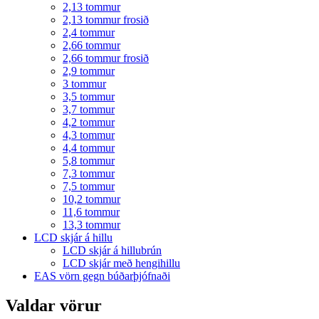
2,13 tommur
2,13 tommur frosið
2,4 tommur
2,66 tommur
2,66 tommur frosið
2,9 tommur
3 tommur
3,5 tommur
3,7 tommur
4,2 tommur
4,3 tommur
4,4 tommur
5,8 tommur
7,3 tommur
7,5 tommur
10,2 tommur
11,6 tommur
13,3 tommur
LCD skjár á hillu
LCD skjár á hillubrún
LCD skjár með hengihillu
EAS vörn gegn búðarþjófnaði
Valdar vörur