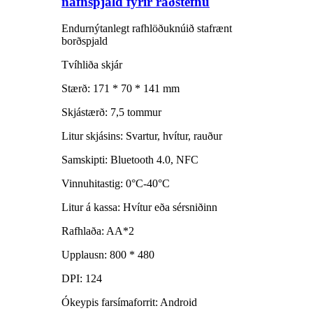
nafnspjald fyrir ráðstefnu
Endurnýtanlegt rafhlöðuknúið stafrænt
borðspjald
Tvíhliða skjár
Stærð: 171 * 70 * 141 mm
Skjástærð: 7,5 tommur
Litur skjásins: Svartur, hvítur, rauður
Samskipti: Bluetooth 4.0, NFC
Vinnuhitastig: 0°C-40°C
Litur á kassa: Hvítur eða sérsniðinn
Rafhlaða: AA*2
Upplausn: 800 * 480
DPI: 124
Ókeypis farsímaforrit: Android