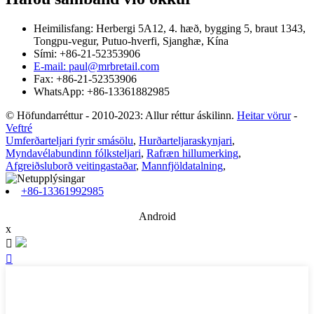
Heimilisfang: Herbergi 5A12, 4. hæð, bygging 5, braut 1343,
Tongpu-vegur, Putuo-hverfi, Sjanghæ, Kína
Sími: +86-21-52353906
E-mail: paul@mrbretail.com
Fax: +86-21-52353906
WhatsApp: +86-13361882985
© Höfundarréttur - 2010-2023: Allur réttur áskilinn.
Heitar vörur
-
Veftré
Umferðarteljari fyrir smásölu
,
Hurðarteljaraskynjari
,
Myndavélabundinn fólksteljari
,
Rafræn hillumerking
,
Afgreiðsluborð veitingastaðar
,
Mannfjöldatalning
,
+86-13361992985
Android
x

