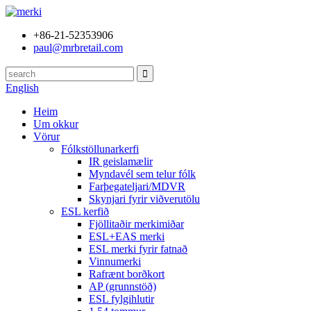
+86-21-52353906
paul@mrbretail.com
English
Heim
Um okkur
Vörur
Fólkstöllunarkerfi
IR geislamælir
Myndavél sem telur fólk
Farþegateljari/MDVR
Skynjari fyrir viðverutölu
ESL kerfið
Fjöllitaðir merkimiðar
ESL+EAS merki
ESL merki fyrir fatnað
Vinnumerki
Rafrænt borðkort
AP (grunnstöð)
ESL fylgihlutir