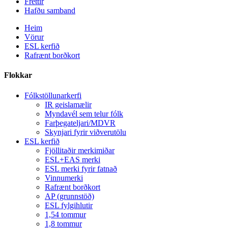
Fréttir
Hafðu samband
Heim
Vörur
ESL kerfið
Rafrænt borðkort
Flokkar
Fólkstöllunarkerfi
IR geislamælir
Myndavél sem telur fólk
Farþegateljari/MDVR
Skynjari fyrir viðverutölu
ESL kerfið
Fjöllitaðir merkimiðar
ESL+EAS merki
ESL merki fyrir fatnað
Vinnumerki
Rafrænt borðkort
AP (grunnstöð)
ESL fylgihlutir
1,54 tommur
1,8 tommur