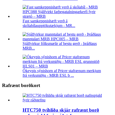
Fast samkeppnishæft verð á
skólabílaupptökutækjum - MR...
Sjálfvirkur fólksmælir af bestu gerð - þráðlaus
MRB...
Ókeypis sýnishorn af Pricer stafrænum merkjum
frá verksmiðju - MRB ESL b ...
Rafrænt borðkort
HTC750 tvíhliða skjár rafrænt borð