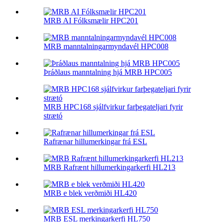
MRB AI Fólksmælir HPC201
MRB manntalningarmyndavél HPC008
Þráðlaus manntalning hjá MRB HPC005
MRB HPC168 sjálfvirkur farþegateljari fyrir
strætó
Rafrænar hillumerkingar frá ESL
MRB Rafrænt hillumerkingarkerfi HL213
MRB e blek verðmiði HL420
MRB ESL merkingarkerfi HL750