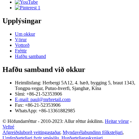
Upplýsingar
Um okkur
Vörur
Vottorð
Fréttir
Hafðu samband
Hafðu samband við okkur
Heimilisfang: Herbergi 5A12, 4. hæð, bygging 5, braut 1343,
Tongpu-vegur, Putuo-hverfi, Sjanghæ, Kína
Sími: +86-21-52353906
E-mail: paul@mrbretail.com
Fax: +86-21-52353906
WhatsApp: +86-13361882985
© Höfundarréttur - 2010-2023: Allur réttur áskilinn.
Heitar vörur
-
Veftré
Afgreiðsluborð veitingastaðar
,
Myndavélabundinn fólksteljari
,
Umferðarteljari fyrir smásölu
,
Hurðarteljaraskynjari
,