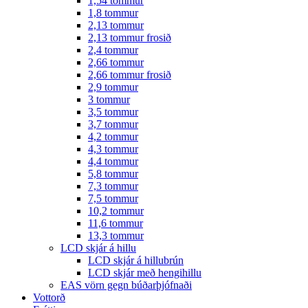
1,54 tommur
1,8 tommur
2,13 tommur
2,13 tommur frosið
2,4 tommur
2,66 tommur
2,66 tommur frosið
2,9 tommur
3 tommur
3,5 tommur
3,7 tommur
4,2 tommur
4,3 tommur
4,4 tommur
5,8 tommur
7,3 tommur
7,5 tommur
10,2 tommur
11,6 tommur
13,3 tommur
LCD skjár á hillu
LCD skjár á hillubrún
LCD skjár með hengihillu
EAS vörn gegn búðarþjófnaði
Vottorð