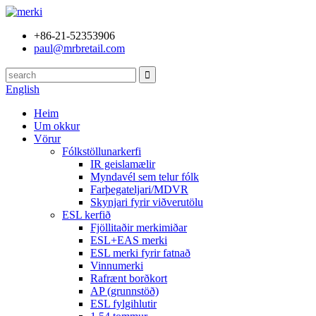
+86-21-52353906
paul@mrbretail.com
English
Heim
Um okkur
Vörur
Fólkstöllunarkerfi
IR geislamælir
Myndavél sem telur fólk
Farþegateljari/MDVR
Skynjari fyrir viðverutölu
ESL kerfið
Fjöllitaðir merkimiðar
ESL+EAS merki
ESL merki fyrir fatnað
Vinnumerki
Rafrænt borðkort
AP (grunnstöð)
ESL fylgihlutir