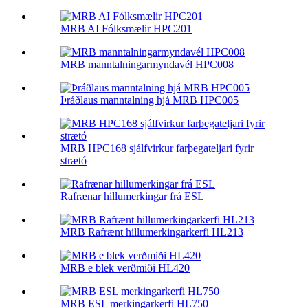
MRB AI Fólksmælir HPC201
MRB manntalningarmyndavél HPC008
Þráðlaus manntalning hjá MRB HPC005
MRB HPC168 sjálfvirkur farþegateljari fyrir
strætó
Rafrænar hillumerkingar frá ESL
MRB Rafrænt hillumerkingarkerfi HL213
MRB e blek verðmiði HL420
MRB ESL merkingarkerfi HL750