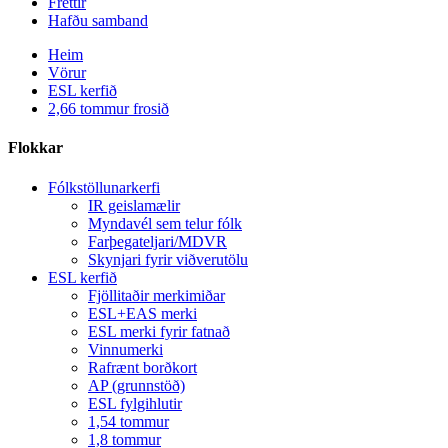
Fréttir
Hafðu samband
Heim
Vörur
ESL kerfið
2,66 tommur frosið
Flokkar
Fólkstöllunarkerfi
IR geislamælir
Myndavél sem telur fólk
Farþegateljari/MDVR
Skynjari fyrir viðverutölu
ESL kerfið
Fjöllitaðir merkimiðar
ESL+EAS merki
ESL merki fyrir fatnað
Vinnumerki
Rafrænt borðkort
AP (grunnstöð)
ESL fylgihlutir
1,54 tommur
1,8 tommur