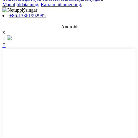
Mannfjöldatalning
,
Rafræn hillumerking
,
+86-13361992985
Android
x

