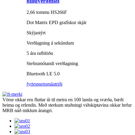
hilluverðmiði
2,66 tommu HS266F
Dot Matrix EPD grafískur skjár
Skýjastýrt
Verðlagning á sekúndum
5 ára rafhlöðu
Stefnumótandi verðlagning
Bluetooth LE 5.0
fyrirspurn
smáatriði
Vörur okkar eru fluttar út til meira en 100 landa og svæða, bæði
heima og erlendis. Með sterkum stuðningi viðskiptavina okkar hefur
MRB náð miklum árangri.