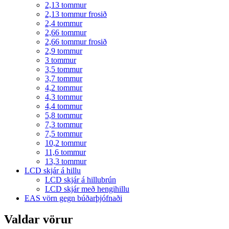
2,13 tommur
2,13 tommur frosið
2,4 tommur
2,66 tommur
2,66 tommur frosið
2,9 tommur
3 tommur
3,5 tommur
3,7 tommur
4,2 tommur
4,3 tommur
4,4 tommur
5,8 tommur
7,3 tommur
7,5 tommur
10,2 tommur
11,6 tommur
13,3 tommur
LCD skjár á hillu
LCD skjár á hillubrún
LCD skjár með hengihillu
EAS vörn gegn búðarþjófnaði
Valdar vörur