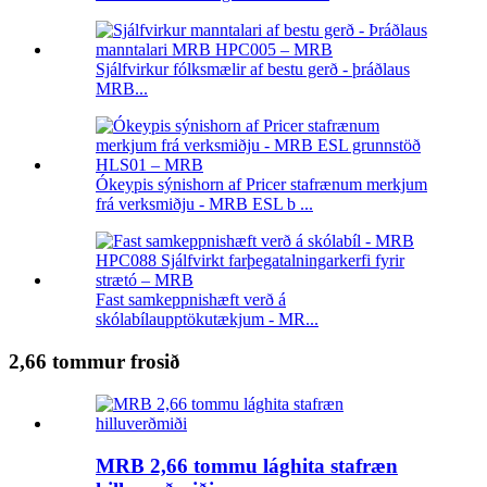
Sjálfvirkur fólksmælir af bestu gerð - þráðlaus
MRB...
Ókeypis sýnishorn af Pricer stafrænum merkjum
frá verksmiðju - MRB ESL b ...
Fast samkeppnishæft verð á
skólabílaupptökutækjum - MR...
2,66 tommur frosið
MRB 2,66 tommu lághita stafræn