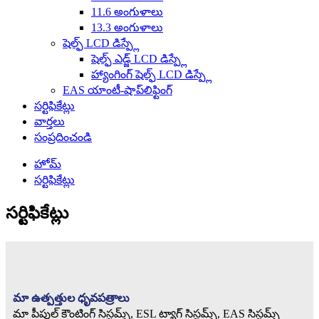
11.6 అంగుళాలు
13.3 అంగుళాలు
షెల్ఫ్ LCD డిస్ప్లే
షెల్ఫ్ ఎడ్జ్ LCD డిస్ప్లే
హ్యాంగింగ్ షెల్ఫ్ LCD డిస్ప్లే
EAS యాంటీ-షాప్‌లిఫ్టింగ్
సర్టిఫికేట్లు
వార్తలు
సంప్రదించండి
హోమ్
సర్టిఫికేట్లు
సర్టిఫికేట్లు
మా ఉత్పత్తుల ధృవపత్రాలు
మా పీపుల్ కౌంటింగ్ సిస్టమ్స్, ESL ట్యాగ్ సిస్టమ్స్, EAS సిస్టమ్స్