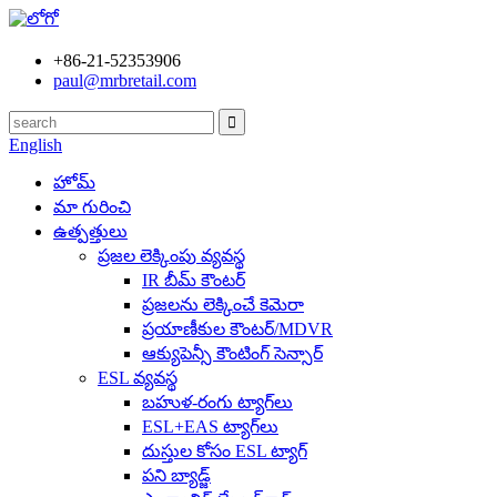
+86-21-52353906
paul@mrbretail.com
English
హోమ్
మా గురించి
ఉత్పత్తులు
ప్రజల లెక్కింపు వ్యవస్థ
IR బీమ్ కౌంటర్
ప్రజలను లెక్కించే కెమెరా
ప్రయాణీకుల కౌంటర్/MDVR
ఆక్యుపెన్సీ కౌంటింగ్ సెన్సార్
ESL వ్యవస్థ
బహుళ-రంగు ట్యాగ్‌లు
ESL+EAS ట్యాగ్‌లు
దుస్తుల కోసం ESL ట్యాగ్
పని బ్యాడ్జ్