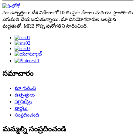
మా ఉత్పత్తులు దేశ విదేశాలలో 100కు పైగా దేశాలు మరియు ప్రాంతాలకు
ఎగుమతి చేయబడుతున్నాయి. మా వినియోగదారుల బలమైన
మద్దతుతో, MRB గొప్ప పురోగతిని సాధించింది.
సమాచారం
మా గురించి
ఉత్పత్తులు
సర్టిఫికేట్లు
వార్తలు
సంప్రదించండి
మమ్మల్ని సంప్రదించండి