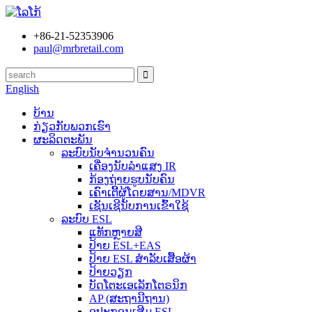
+86-21-52353906
paul@mrbretail.com
English
ບ້ານ
ກ່ຽວກັບພວກເຮົາ
ຜະລິດຕະພັນ
ລະບົບນັບຈຳນວນຄົນ
ເຄື່ອງນັບລຳແສງ IR
ກ້ອງຖ່າຍຮູບນັບຄົນ
ເຄົາເຕີ້ຜູ້ໂດຍສານ/MDVR
ເຊັນເຊີນັບການເຂົ້າໃຊ້
ລະບົບ ESL
ແທັກຫຼາຍສີ
ປ້າຍ ESL+EAS
ປ້າຍ ESL ສຳລັບເສື້ອຜ້າ
ປ້າຍວຽກ
ບັດໂຕະເອເລັກໂຕຣນິກ
AP (ສະຖານີຖານ)
ອຸປະກອນເສີມ ESL