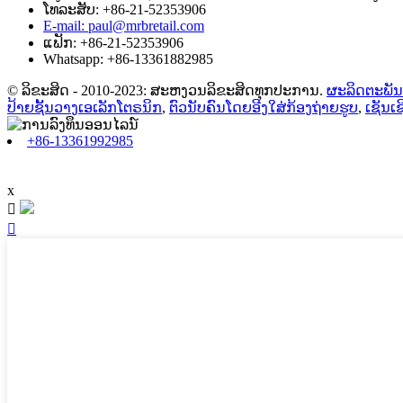
ໂທລະສັບ: +86-21-52353906
E-mail: paul@mrbretail.com
ແຟັກ: +86-21-52353906
Whatsapp: +86-13361882985
© ລິຂະສິດ - 2010-2023: ສະຫງວນລິຂະສິດທຸກປະການ.
ຜະລິດຕະພັນ
ປ້າຍຊັ້ນວາງເອເລັກໂຕຣນິກ
,
ຕົວນັບຄົນໂດຍອີງໃສ່ກ້ອງຖ່າຍຮູບ
,
ເຊັນເຊ
+86-13361992985
x

