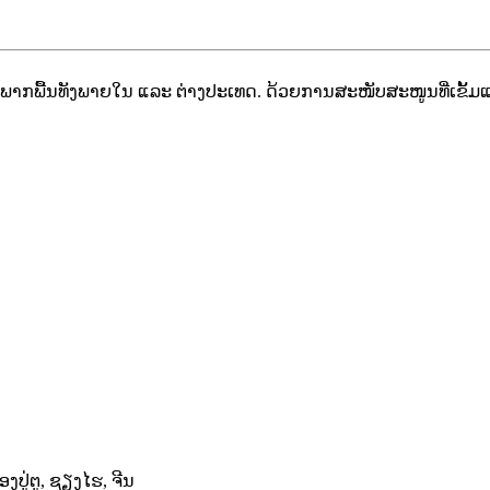
ພາກພື້ນທັງພາຍໃນ ແລະ ຕ່າງປະເທດ. ດ້ວຍການສະໜັບສະໜູນທີ່ເຂັ້ມ
ືອງປູ່ຕູ, ຊຽງໄຮ, ຈີນ