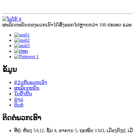
ຜະລິດຕະພັນຂອງພວກເຮົາໄດ້ສົ່ງອອກໄປຫຼາຍກວ່າ 100 ປະເທດ ແລະ 
ຂໍ້ມູນ
ກ່ຽວກັບພວກເຮົາ
ຜະລິດຕະພັນ
ໃບຢັ້ງຢືນ
ຂ່າວ
ຕິດຕໍ່
ຕິດຕໍ່ພວກເຮົາ
ທີ່ຢູ່: ຫ້ອງ 5A12, ຊັ້ນ 4, ອາຄານ 5, ຖະໜົນ 1343, ເມືອງຕົງປູ, ເມ