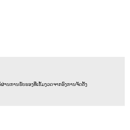
ຜ່ານການຮັບຮອງທີ່ເຂັ້ມງວດຈາກອົງການຈັດຕັ້ງ