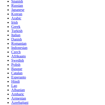
Spanish
Russian
Japanese
Korean
Arabic
Irish
Greek
Turkish
Italian
Danish
Romanian
Indonesian
Czech
Afrikaans
Swedish
Polish
Basque
Catalan
Esperanto
Hindi
Lao
Albanian
Amharic
Armenian
Azerbaijani