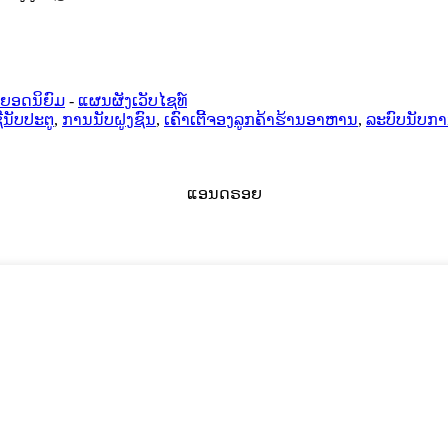
ຍອດນິຍົມ
-
ແຜນຜັງເວັບໄຊທ໌
ີນັບປະຕູ
,
ການນັບຝູງຊົນ
,
ເຄົາເຕີ້ຈອງລູກຄ້າຮ້ານອາຫານ
,
ລະບົບນັບກ
ແອນດຣອຍ