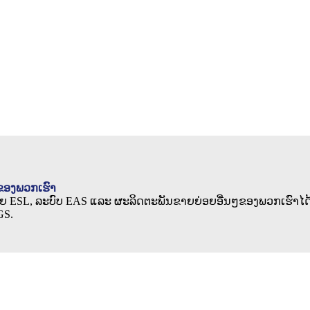
ນຂອງພວກເຮົາ
້າຍ ESL, ລະບົບ EAS ແລະ ຜະລິດຕະພັນຂາຍຍ່ອຍອື່ນໆຂອງພວກເຮົາໄດ້
GS.