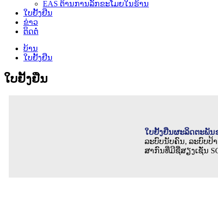
EAS ຕ້ານການລັກຂະໂມຍໃນຮ້ານ
ໃບຢັ້ງຢືນ
ຂ່າວ
ຕິດຕໍ່
ບ້ານ
ໃບຢັ້ງຢືນ
ໃບຢັ້ງຢືນ
ໃບຢັ້ງຢືນຜະລິດຕະພັ
ລະບົບນັບຄົນ, ລະບົບປ
ສາກົນທີ່ມີຊື່ສຽງເຊັ່ນ S