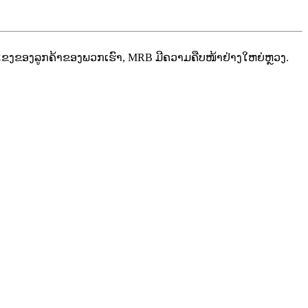
ແຂງຂອງລູກຄ້າຂອງພວກເຮົາ, MRB ມີຄວາມຄືບໜ້າຢ່າງໃຫຍ່ຫຼວງ.