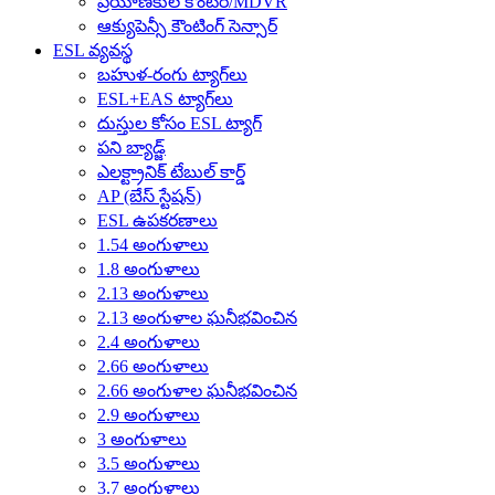
ప్రయాణీకుల కౌంటర్/MDVR
ఆక్యుపెన్సీ కౌంటింగ్ సెన్సార్
ESL వ్యవస్థ
బహుళ-రంగు ట్యాగ్‌లు
ESL+EAS ట్యాగ్‌లు
దుస్తుల కోసం ESL ట్యాగ్
పని బ్యాడ్జ్
ఎలక్ట్రానిక్ టేబుల్ కార్డ్
AP (బేస్ స్టేషన్)
ESL ఉపకరణాలు
1.54 అంగుళాలు
1.8 అంగుళాలు
2.13 అంగుళాలు
2.13 అంగుళాల ఘనీభవించిన
2.4 అంగుళాలు
2.66 అంగుళాలు
2.66 అంగుళాల ఘనీభవించిన
2.9 అంగుళాలు
3 అంగుళాలు
3.5 అంగుళాలు
3.7 అంగుళాలు