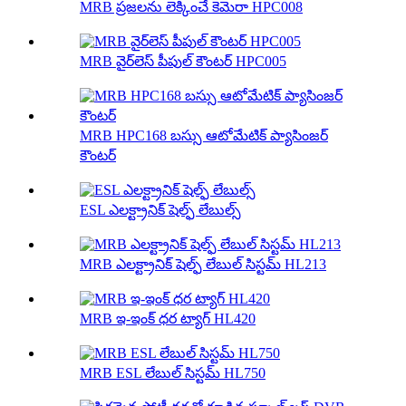
MRB ప్రజలను లెక్కించే కెమెరా HPC008
MRB వైర్‌లెస్ పీపుల్ కౌంటర్ HPC005
MRB HPC168 బస్సు ఆటోమేటిక్ ప్యాసింజర్
కౌంటర్
ESL ఎలక్ట్రానిక్ షెల్ఫ్ లేబుల్స్
MRB ఎలక్ట్రానిక్ షెల్ఫ్ లేబుల్ సిస్టమ్ HL213
MRB ఇ-ఇంక్ ధర ట్యాగ్ HL420
MRB ESL లేబుల్ సిస్టమ్ HL750