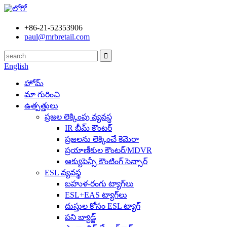
+86-21-52353906
paul@mrbretail.com
English
హోమ్
మా గురించి
ఉత్పత్తులు
ప్రజల లెక్కింపు వ్యవస్థ
IR బీమ్ కౌంటర్
ప్రజలను లెక్కించే కెమెరా
ప్రయాణీకుల కౌంటర్/MDVR
ఆక్యుపెన్సీ కౌంటింగ్ సెన్సార్
ESL వ్యవస్థ
బహుళ-రంగు ట్యాగ్‌లు
ESL+EAS ట్యాగ్‌లు
దుస్తుల కోసం ESL ట్యాగ్
పని బ్యాడ్జ్