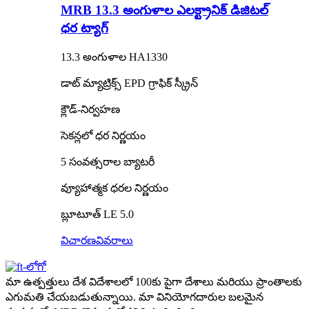
MRB 13.3 అంగుళాల ఎలక్ట్రానిక్ డిజిటల్
ధర ట్యాగ్
13.3 అంగుళాల HA1330
డాట్ మ్యాట్రిక్స్ EPD గ్రాఫిక్ స్క్రీన్
క్లౌడ్-నిర్వహణ
సెకన్లలో ధర నిర్ణయం
5 సంవత్సరాల బ్యాటరీ
వ్యూహాత్మక ధరల నిర్ణయం
బ్లూటూత్ LE 5.0
విచారణ
వివరాలు
మా ఉత్పత్తులు దేశ విదేశాలలో 100కు పైగా దేశాలు మరియు ప్రాంతాలకు
ఎగుమతి చేయబడుతున్నాయి. మా వినియోగదారుల బలమైన