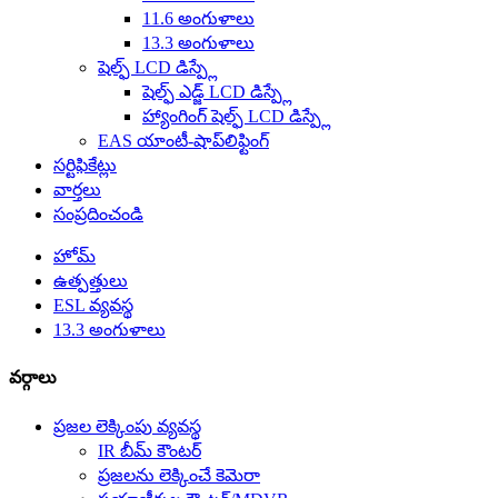
11.6 అంగుళాలు
13.3 అంగుళాలు
షెల్ఫ్ LCD డిస్ప్లే
షెల్ఫ్ ఎడ్జ్ LCD డిస్ప్లే
హ్యాంగింగ్ షెల్ఫ్ LCD డిస్ప్లే
EAS యాంటీ-షాప్‌లిఫ్టింగ్
సర్టిఫికేట్లు
వార్తలు
సంప్రదించండి
హోమ్
ఉత్పత్తులు
ESL వ్యవస్థ
13.3 అంగుళాలు
వర్గాలు
ప్రజల లెక్కింపు వ్యవస్థ
IR బీమ్ కౌంటర్
ప్రజలను లెక్కించే కెమెరా