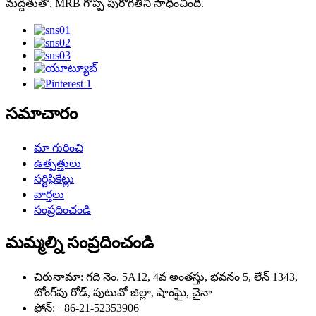
మద్దతుతో, MRB గొప్ప పురోగతిని సాధించింది.
సమాచారం
మా గురించి
ఉత్పత్తులు
సర్టిఫికేట్లు
వార్తలు
సంప్రదించండి
మమ్మల్ని సంప్రదించండి
చిరునామా: గది నెం. 5A12, 4వ అంతస్తు, భవనం 5, లేన్ 1343,
టోంగ్‌పు రోడ్, పుటువో జిల్లా, షాంఘై, చైనా
ఫోన్: +86-21-52353906