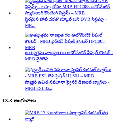
స్థిరమైన పోటీ ధరతో స్కూల్ బస్ DVR సిస్టమ్స్ -
MR...
అత్యుత్తమ నాణ్యత గల ఆటోమేటిక్ పీపుల్ కౌంటర్ -
MRB వైర్‌లెస్...
ఫ్యాక్టరీ ఉచిత నమూనా ప్రైసర్ డిజిటల్ ట్యాగ్‌లు -
MRB ESL బి...
13.3 అంగుళాలు