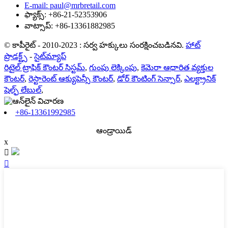
E-mail: paul@mrbretail.com
ఫ్యాక్స్: +86-21-52353906
వాట్సాప్: +86-13361882985
© కాపీరైట్ - 2010-2023 : సర్వ హక్కులు సంరక్షించబడినవి.
హాట్
ప్రొడక్ట్స్
-
సైట్‌మ్యాప్
రిటైల్ ట్రాఫిక్ కౌంటర్ సిస్టమ్
,
గుంపు లెక్కింపు
,
కెమెరా ఆధారిత వ్యక్తుల
కౌంటర్
,
రెస్టారెంట్ ఆక్యుపెన్సీ కౌంటర్
,
డోర్ కౌంటింగ్ సెన్సార్
,
ఎలక్ట్రానిక్
షెల్ఫ్ లేబుల్
,
+86-13361992985
ఆండ్రాయిడ్
x

