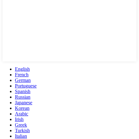
English
French
German
Portuguese
Spanish
Russian
Japanese
Korean
Arabic
Irish
Greek
Turkish
Italian