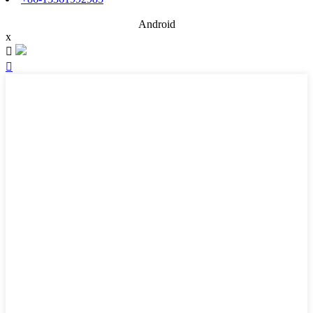
Android
x

