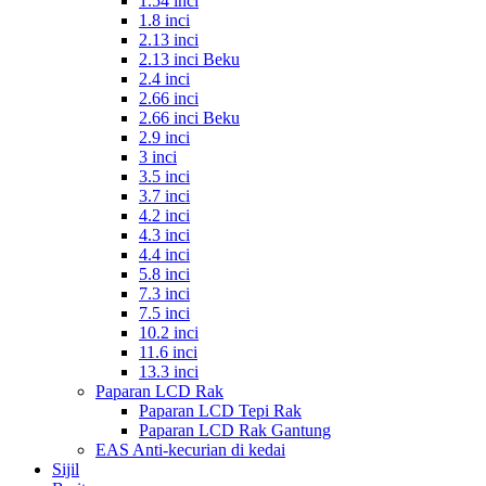
1.54 inci
1.8 inci
2.13 inci
2.13 inci Beku
2.4 inci
2.66 inci
2.66 inci Beku
2.9 inci
3 inci
3.5 inci
3.7 inci
4.2 inci
4.3 inci
4.4 inci
5.8 inci
7.3 inci
7.5 inci
10.2 inci
11.6 inci
13.3 inci
Paparan LCD Rak
Paparan LCD Tepi Rak
Paparan LCD Rak Gantung
EAS Anti-kecurian di kedai
Sijil