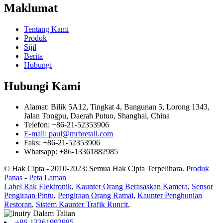
Maklumat
Tentang Kami
Produk
Sijil
Berita
Hubungi
Hubungi Kami
Alamat: Bilik 5A12, Tingkat 4, Bangunan 5, Lorong 1343,
Jalan Tongpu, Daerah Putuo, Shanghai, China
Telefon: +86-21-52353906
E-mail: paul@mrbretail.com
Faks: +86-21-52353906
Whatsapp: +86-13361882985
© Hak Cipta - 2010-2023: Semua Hak Cipta Terpelihara.
Produk
Panas
-
Peta Laman
Label Rak Elektronik
,
Kaunter Orang Berasaskan Kamera
,
Sensor
Pengiraan Pintu
,
Pengiraan Orang Ramai
,
Kaunter Penghunian
Restoran
,
Sistem Kaunter Trafik Runcit
,
+86-13361992985