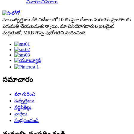
విచారణ
వివరాలు
మా ఉత్పత్తులు దేశ విదేశాలలో 100కు పైగా దేశాలు మరియు ప్రాంతాలకు
ఎగుమతి చేయబడుతున్నాయి. మా వినియోగదారుల బలమైన
మద్దతుతో, MRB గొప్ప పురోగతిని సాధించింది.
సమాచారం
మా గురించి
ఉత్పత్తులు
సర్టిఫికేట్లు
వార్తలు
సంప్రదించండి