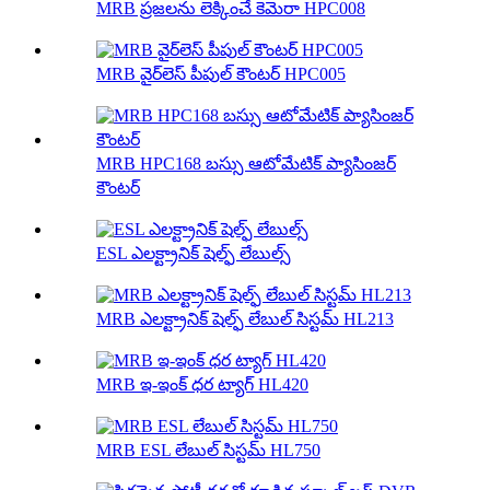
MRB ప్రజలను లెక్కించే కెమెరా HPC008
MRB వైర్‌లెస్ పీపుల్ కౌంటర్ HPC005
MRB HPC168 బస్సు ఆటోమేటిక్ ప్యాసింజర్
కౌంటర్
ESL ఎలక్ట్రానిక్ షెల్ఫ్ లేబుల్స్
MRB ఎలక్ట్రానిక్ షెల్ఫ్ లేబుల్ సిస్టమ్ HL213
MRB ఇ-ఇంక్ ధర ట్యాగ్ HL420
MRB ESL లేబుల్ సిస్టమ్ HL750