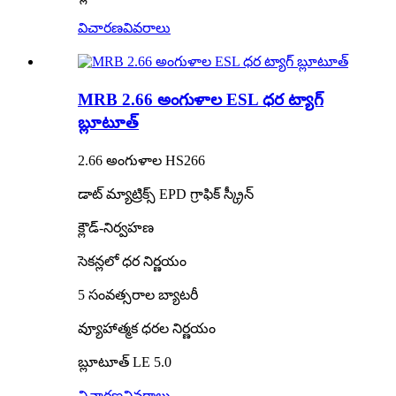
విచారణ
వివరాలు
MRB 2.66 అంగుళాల ESL ధర ట్యాగ్
బ్లూటూత్
2.66 అంగుళాల HS266
డాట్ మ్యాట్రిక్స్ EPD గ్రాఫిక్ స్క్రీన్
క్లౌడ్-నిర్వహణ
సెకన్లలో ధర నిర్ణయం
5 సంవత్సరాల బ్యాటరీ
వ్యూహాత్మక ధరల నిర్ణయం
బ్లూటూత్ LE 5.0
విచారణ
వివరాలు