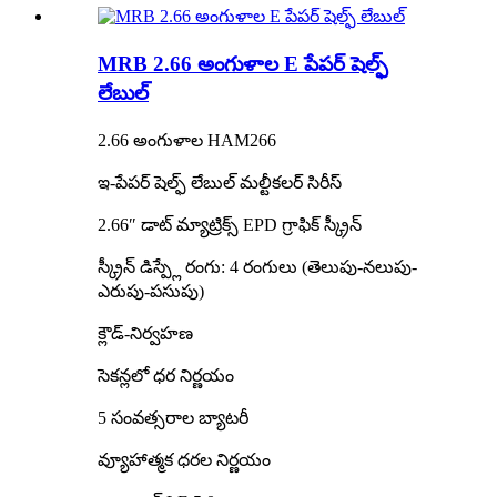
MRB 2.66 అంగుళాల E పేపర్ షెల్ఫ్
లేబుల్
2.66 అంగుళాల HAM266
ఇ-పేపర్ షెల్ఫ్ లేబుల్ మల్టీకలర్ సిరీస్
2.66″ డాట్ మ్యాట్రిక్స్ EPD గ్రాఫిక్ స్క్రీన్
స్క్రీన్ డిస్ప్లే రంగు: 4 రంగులు (తెలుపు-నలుపు-
ఎరుపు-పసుపు)
క్లౌడ్-నిర్వహణ
సెకన్లలో ధర నిర్ణయం
5 సంవత్సరాల బ్యాటరీ
వ్యూహాత్మక ధరల నిర్ణయం