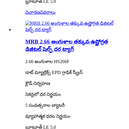
బ్లూటూత్ LE 5.0
విచారణ
వివరాలు
MRB 2.66 అంగుళాల తక్కువ-ఉష్ణోగ్రత
డిజిటల్ షెల్ఫ్ ధర ట్యాగ్
2.66 అంగుళాల HS266F
డాట్ మ్యాట్రిక్స్ EPD గ్రాఫిక్ స్క్రీన్
క్లౌడ్-నిర్వహణ
సెకన్లలో ధర నిర్ణయం
5 సంవత్సరాల బ్యాటరీ
వ్యూహాత్మక ధరల నిర్ణయం
బ్లూటూత్ LE 5.0