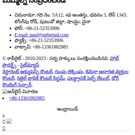
మమ్మల్ని సంప్రదించండి
చిరునామా: గది నెం. 5A12, 4వ అంతస్తు, భవనం 5, లేన్ 1343,
టోంగ్‌పు రోడ్, పుటువో జిల్లా, షాంఘై, చైనా
ఫోన్: +86-21-52353906
E-mail: paul@mrbretail.com
ఫ్యాక్స్: +86-21-52353906
వాట్సాప్: +86-13361882985
© కాపీరైట్ - 2010-2023 : సర్వ హక్కులు సంరక్షించబడినవి.
హాట్
ప్రొడక్ట్స్
-
సైట్‌మ్యాప్
రెస్టారెంట్ ఆక్యుపెన్సీ కౌంటర్
,
గుంపు లెక్కింపు
,
కెమెరా ఆధారిత వ్యక్తుల
కౌంటర్
,
రిటైల్ ట్రాఫిక్ కౌంటర్ సిస్టమ్
,
ఎలక్ట్రానిక్ షెల్ఫ్ లేబుల్
,
డోర్
కౌంటింగ్ సెన్సార్
,
+86-13361992985
ఆండ్రాయిడ్
x

