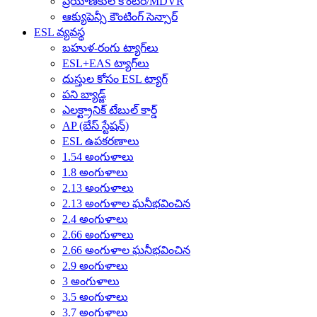
ప్రయాణీకుల కౌంటర్/MDVR
ఆక్యుపెన్సీ కౌంటింగ్ సెన్సార్
ESL వ్యవస్థ
బహుళ-రంగు ట్యాగ్‌లు
ESL+EAS ట్యాగ్‌లు
దుస్తుల కోసం ESL ట్యాగ్
పని బ్యాడ్జ్
ఎలక్ట్రానిక్ టేబుల్ కార్డ్
AP (బేస్ స్టేషన్)
ESL ఉపకరణాలు
1.54 అంగుళాలు
1.8 అంగుళాలు
2.13 అంగుళాలు
2.13 అంగుళాల ఘనీభవించిన
2.4 అంగుళాలు
2.66 అంగుళాలు
2.66 అంగుళాల ఘనీభవించిన
2.9 అంగుళాలు
3 అంగుళాలు
3.5 అంగుళాలు
3.7 అంగుళాలు