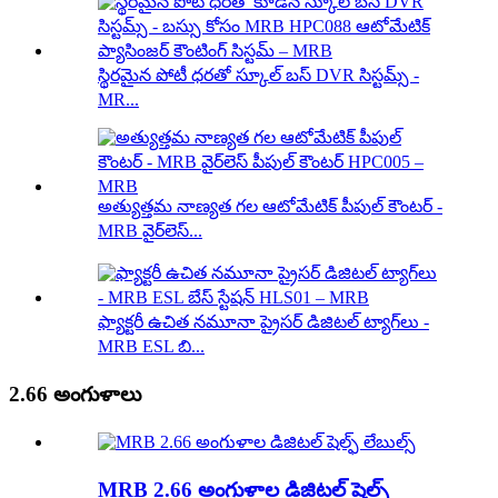
స్థిరమైన పోటీ ధరతో స్కూల్ బస్ DVR సిస్టమ్స్ -
MR...
అత్యుత్తమ నాణ్యత గల ఆటోమేటిక్ పీపుల్ కౌంటర్ -
MRB వైర్‌లెస్...
ఫ్యాక్టరీ ఉచిత నమూనా ప్రైసర్ డిజిటల్ ట్యాగ్‌లు -
MRB ESL బి...
2.66 అంగుళాలు
MRB 2.66 అంగుళాల డిజిటల్ షెల్ఫ్