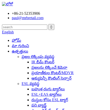
+86-21-52353906
paul@mrbretail.com
English
హోమ్
మా గురించి
ఉత్పత్తులు
ప్రజల లెక్కింపు వ్యవస్థ
IR బీమ్ కౌంటర్
ప్రజలను లెక్కించే కెమెరా
ప్రయాణీకుల కౌంటర్/MDVR
ఆక్యుపెన్సీ కౌంటింగ్ సెన్సార్
ESL వ్యవస్థ
బహుళ-రంగు ట్యాగ్‌లు
ESL+EAS ట్యాగ్‌లు
దుస్తుల కోసం ESL ట్యాగ్
పని బ్యాడ్జ్