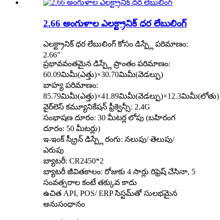
2.66 అంగుళాల ఎలక్ట్రానిక్ ధర లేబులింగ్
ఎలక్ట్రానిక్ ధర లేబులింగ్ కోసం డిస్ప్లే పరిమాణం:
2.66”
ప్రభావవంతమైన డిస్ప్లే ప్రాంతం పరిమాణం:
60.09మిమీ(ఎత్తు)×30.70మిమీ(వెడల్పు)
బాహ్య పరిమాణం:
85.79మిమీ(ఎత్తు)×41.89మిమీ(వెడల్పు)×12.3మిమీ(లోతు)
వైర్‌లెస్ కమ్యూనికేషన్ ఫ్రీక్వెన్సీ: 2.4G
సంభాషణ దూరం: 30 మీటర్ల లోపు (బహిరంగ
దూరం: 50 మీటర్లు)
ఇ-ఇంక్ స్క్రీన్ డిస్ప్లే రంగు: నలుపు/ తెలుపు/
ఎరుపు
బ్యాటరీ: CR2450*2
బ్యాటరీ జీవితకాలం: రోజుకు 4 సార్లు రిఫ్రెష్ చేసినా, 5
సంవత్సరాల కంటే తక్కువ కాదు
ఉచిత API, POS/ ERP సిస్టమ్‌తో సులభమైన
అనుసంధానం