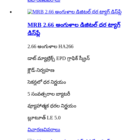
MRB 2.66 అంగుళాల డిజిటల్ ధర ట్యాగ్
డిస్‌ప్లే
2.66 అంగుళాల HA266
డాట్ మ్యాట్రిక్స్ EPD గ్రాఫిక్ స్క్రీన్
క్లౌడ్-నిర్వహణ
సెకన్లలో ధర నిర్ణయం
5 సంవత్సరాల బ్యాటరీ
వ్యూహాత్మక ధరల నిర్ణయం
బ్లూటూత్ LE 5.0
విచారణ
వివరాలు