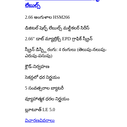
లేబుల్స్
2.66 అంగుళాల HSM266
డిజిటల్ షెల్ఫ్ లేబుల్స్ మల్టీకలర్ సిరీస్
2.66″ డాట్ మ్యాట్రిక్స్ EPD గ్రాఫిక్ స్క్రీన్
స్క్రీన్ డిస్ప్లే రంగు: 4 రంగులు (తెలుపు-నలుపు-
ఎరుపు-పసుపు)
క్లౌడ్-నిర్వహణ
సెకన్లలో ధర నిర్ణయం
5 సంవత్సరాల బ్యాటరీ
వ్యూహాత్మక ధరల నిర్ణయం
బ్లూటూత్ LE 5.0
విచారణ
వివరాలు