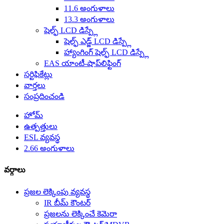
11.6 అంగుళాలు
13.3 అంగుళాలు
షెల్ఫ్ LCD డిస్ప్లే
షెల్ఫ్ ఎడ్జ్ LCD డిస్ప్లే
హ్యాంగింగ్ షెల్ఫ్ LCD డిస్ప్లే
EAS యాంటీ-షాప్‌లిఫ్టింగ్
సర్టిఫికేట్లు
వార్తలు
సంప్రదించండి
హోమ్
ఉత్పత్తులు
ESL వ్యవస్థ
2.66 అంగుళాలు
వర్గాలు
ప్రజల లెక్కింపు వ్యవస్థ
IR బీమ్ కౌంటర్
ప్రజలను లెక్కించే కెమెరా