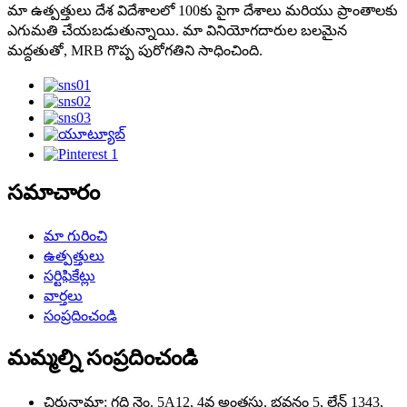
మా ఉత్పత్తులు దేశ విదేశాలలో 100కు పైగా దేశాలు మరియు ప్రాంతాలకు
ఎగుమతి చేయబడుతున్నాయి. మా వినియోగదారుల బలమైన
మద్దతుతో, MRB గొప్ప పురోగతిని సాధించింది.
సమాచారం
మా గురించి
ఉత్పత్తులు
సర్టిఫికేట్లు
వార్తలు
సంప్రదించండి
మమ్మల్ని సంప్రదించండి
చిరునామా: గది నెం. 5A12, 4వ అంతస్తు, భవనం 5, లేన్ 1343,