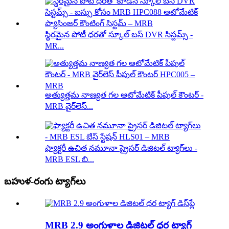
స్థిరమైన పోటీ ధరతో స్కూల్ బస్ DVR సిస్టమ్స్ -
MR...
అత్యుత్తమ నాణ్యత గల ఆటోమేటిక్ పీపుల్ కౌంటర్ -
MRB వైర్‌లెస్...
ఫ్యాక్టరీ ఉచిత నమూనా ప్రైసర్ డిజిటల్ ట్యాగ్‌లు -
MRB ESL బి...
బహుళ-రంగు ట్యాగ్‌లు
MRB 2.9 అంగుళాల డిజిటల్ ధర ట్యాగ్