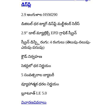
డిస్‌ప్లే
2.9 అంగుళాల HSM290
డిజిటల్ ధర ట్యాగ్ డిస్‌ప్లే మల్టీకలర్ సిరీస్
2.9″ డాట్ మ్యాట్రిక్స్ EPD గ్రాఫిక్ స్క్రీన్
స్క్రీన్ డిస్ప్లే రంగు: 4 రంగులు (తెలుపు-నలుపు-
ఎరుపు-పసుపు)
క్లౌడ్-నిర్వహణ
సెకన్లలో ధర నిర్ణయం
5 సంవత్సరాల బ్యాటరీ
వ్యూహాత్మక ధరల నిర్ణయం
బ్లూటూత్ LE 5.0
విచారణ
వివరాలు