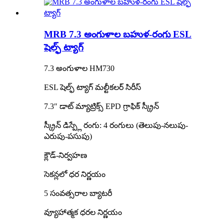
MRB 7.3 అంగుళాల బహుళ-రంగు ESL
షెల్ఫ్ ట్యాగ్
7.3 అంగుళాల HM730
ESL షెల్ఫ్ ట్యాగ్ మల్టీకలర్ సిరీస్
7.3″ డాట్ మ్యాట్రిక్స్ EPD గ్రాఫిక్ స్క్రీన్
స్క్రీన్ డిస్ప్లే రంగు: 4 రంగులు (తెలుపు-నలుపు-
ఎరుపు-పసుపు)
క్లౌడ్-నిర్వహణ
సెకన్లలో ధర నిర్ణయం
5 సంవత్సరాల బ్యాటరీ
వ్యూహాత్మక ధరల నిర్ణయం