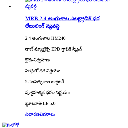
MRB 2.4 అంగుళాల ఎలక్ట్రానిక్ ధర
లేబులింగ్ వ్యవస్థ
2.4 అంగుళాల HM240
డాట్ మ్యాట్రిక్స్ EPD గ్రాఫిక్ స్క్రీన్
క్లౌడ్-నిర్వహణ
సెకన్లలో ధర నిర్ణయం
5 సంవత్సరాల బ్యాటరీ
వ్యూహాత్మక ధరల నిర్ణయం
బ్లూటూత్ LE 5.0
విచారణ
వివరాలు