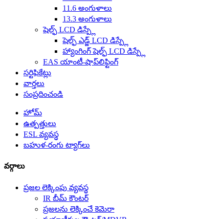
11.6 అంగుళాలు
13.3 అంగుళాలు
షెల్ఫ్ LCD డిస్ప్లే
షెల్ఫ్ ఎడ్జ్ LCD డిస్ప్లే
హ్యాంగింగ్ షెల్ఫ్ LCD డిస్ప్లే
EAS యాంటీ-షాప్‌లిఫ్టింగ్
సర్టిఫికేట్లు
వార్తలు
సంప్రదించండి
హోమ్
ఉత్పత్తులు
ESL వ్యవస్థ
బహుళ-రంగు ట్యాగ్‌లు
వర్గాలు
ప్రజల లెక్కింపు వ్యవస్థ
IR బీమ్ కౌంటర్
ప్రజలను లెక్కించే కెమెరా