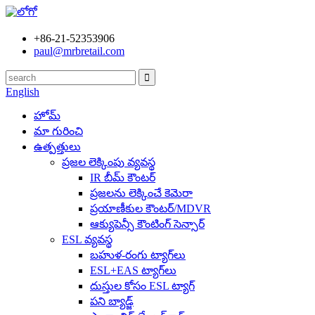
+86-21-52353906
paul@mrbretail.com
English
హోమ్
మా గురించి
ఉత్పత్తులు
ప్రజల లెక్కింపు వ్యవస్థ
IR బీమ్ కౌంటర్
ప్రజలను లెక్కించే కెమెరా
ప్రయాణీకుల కౌంటర్/MDVR
ఆక్యుపెన్సీ కౌంటింగ్ సెన్సార్
ESL వ్యవస్థ
బహుళ-రంగు ట్యాగ్‌లు
ESL+EAS ట్యాగ్‌లు
దుస్తుల కోసం ESL ట్యాగ్
పని బ్యాడ్జ్