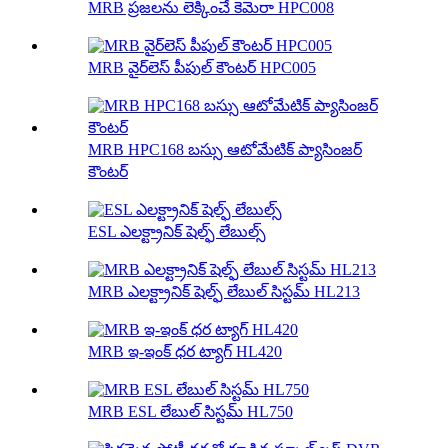
MRB ప్రజలను లెక్కించే కెమెరా HPC008
MRB వైర్‌లెస్ పీపుల్ కౌంటర్ HPC005
MRB HPC168 బస్సు ఆటోమేటిక్ ప్యాసింజర్
కౌంటర్
ESL ఎలక్ట్రానిక్ షెల్ఫ్ లేబుల్స్
MRB ఎలక్ట్రానిక్ షెల్ఫ్ లేబుల్ సిస్టమ్ HL213
MRB ఇ-ఇంక్ ధర ట్యాగ్ HL420
MRB ESL లేబుల్ సిస్టమ్ HL750