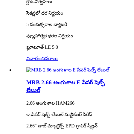
క్లౌడ్-నిర్వహణ
సెకన్లలో ధర నిర్ణయం
5 సంవత్సరాల బ్యాటరీ
వ్యూహాత్మక ధరల నిర్ణయం
బ్లూటూత్ LE 5.0
విచారణ
వివరాలు
MRB 2.66 అంగుళాల E పేపర్ షెల్ఫ్
లేబుల్
2.66 అంగుళాల HAM266
ఇ-పేపర్ షెల్ఫ్ లేబుల్ మల్టీకలర్ సిరీస్
2.66″ డాట్ మ్యాట్రిక్స్ EPD గ్రాఫిక్ స్క్రీన్