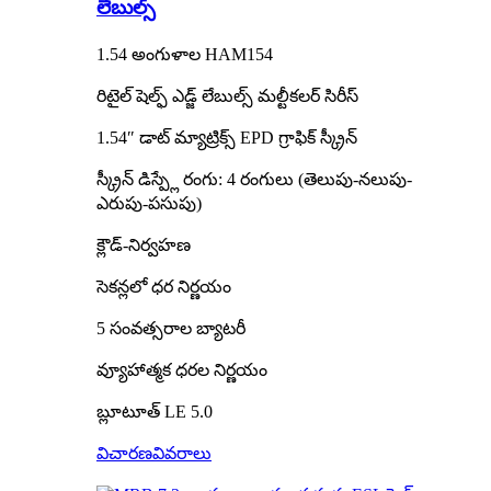
లేబుల్స్
1.54 అంగుళాల HAM154
రిటైల్ షెల్ఫ్ ఎడ్జ్ లేబుల్స్ మల్టీకలర్ సిరీస్
1.54″ డాట్ మ్యాట్రిక్స్ EPD గ్రాఫిక్ స్క్రీన్
స్క్రీన్ డిస్ప్లే రంగు: 4 రంగులు (తెలుపు-నలుపు-
ఎరుపు-పసుపు)
క్లౌడ్-నిర్వహణ
సెకన్లలో ధర నిర్ణయం
5 సంవత్సరాల బ్యాటరీ
వ్యూహాత్మక ధరల నిర్ణయం
బ్లూటూత్ LE 5.0
విచారణ
వివరాలు