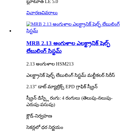
బ్లూటూత్ LE 5.0
విచారణ
వివరాలు
MRB 2.13 అంగుళాల ఎలక్ట్రానిక్ షెల్ఫ్
లేబులింగ్ సిస్టమ్
2.13 అంగుళాల HSM213
ఎలక్ట్రానిక్ షెల్ఫ్ లేబులింగ్ సిస్టమ్ మల్టీకలర్ సిరీస్
2.13″ డాట్ మ్యాట్రిక్స్ EPD గ్రాఫిక్ స్క్రీన్
స్క్రీన్ డిస్ప్లే రంగు: 4 రంగులు (తెలుపు-నలుపు-
ఎరుపు-పసుపు)
క్లౌడ్-నిర్వహణ
సెకన్లలో ధర నిర్ణయం