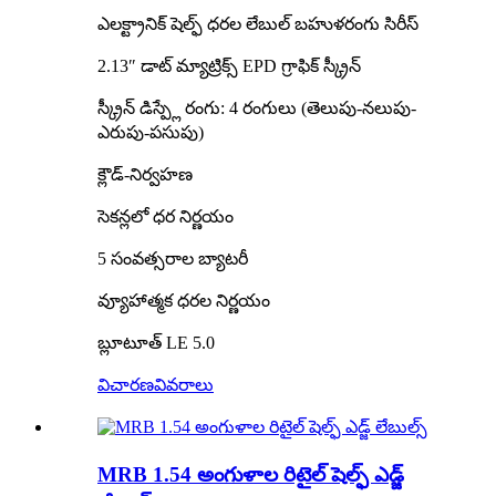
ఎలక్ట్రానిక్ షెల్ఫ్ ధరల లేబుల్ బహుళరంగు సిరీస్
2.13″ డాట్ మ్యాట్రిక్స్ EPD గ్రాఫిక్ స్క్రీన్
స్క్రీన్ డిస్ప్లే రంగు: 4 రంగులు (తెలుపు-నలుపు-
ఎరుపు-పసుపు)
క్లౌడ్-నిర్వహణ
సెకన్లలో ధర నిర్ణయం
5 సంవత్సరాల బ్యాటరీ
వ్యూహాత్మక ధరల నిర్ణయం
బ్లూటూత్ LE 5.0
విచారణ
వివరాలు
MRB 1.54 అంగుళాల రిటైల్ షెల్ఫ్ ఎడ్జ్