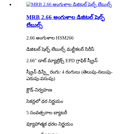
MRB 2.66 అంగుళాల డిజిటల్ షెల్ఫ్
లేబుల్స్
2.66 అంగుళాల HSM266
డిజిటల్ షెల్ఫ్ లేబుల్స్ మల్టీకలర్ సిరీస్
2.66″ డాట్ మ్యాట్రిక్స్ EPD గ్రాఫిక్ స్క్రీన్
స్క్రీన్ డిస్ప్లే రంగు: 4 రంగులు (తెలుపు-నలుపు-
ఎరుపు-పసుపు)
క్లౌడ్-నిర్వహణ
సెకన్లలో ధర నిర్ణయం
5 సంవత్సరాల బ్యాటరీ
వ్యూహాత్మక ధరల నిర్ణయం