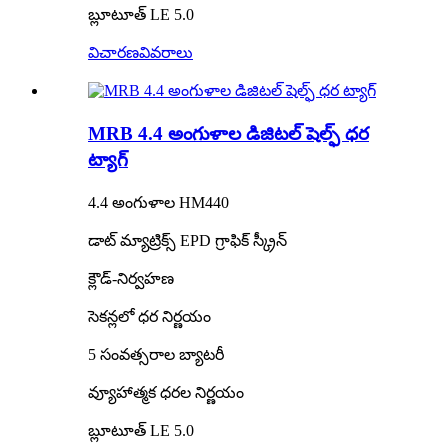
బ్లూటూత్ LE 5.0
విచారణ
వివరాలు
MRB 4.4 అంగుళాల డిజిటల్ షెల్ఫ్ ధర
ట్యాగ్
4.4 అంగుళాల HM440
డాట్ మ్యాట్రిక్స్ EPD గ్రాఫిక్ స్క్రీన్
క్లౌడ్-నిర్వహణ
సెకన్లలో ధర నిర్ణయం
5 సంవత్సరాల బ్యాటరీ
వ్యూహాత్మక ధరల నిర్ణయం
బ్లూటూత్ LE 5.0