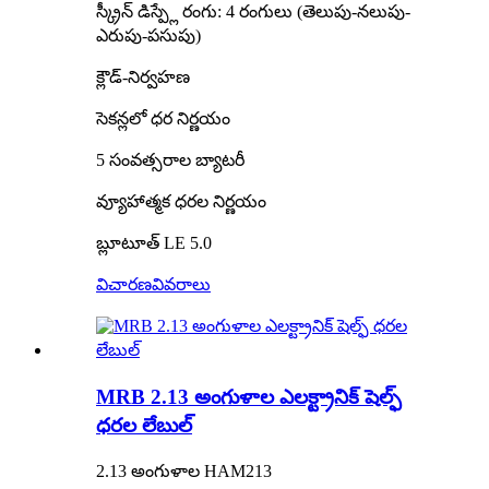
స్క్రీన్ డిస్ప్లే రంగు: 4 రంగులు (తెలుపు-నలుపు-
ఎరుపు-పసుపు)
క్లౌడ్-నిర్వహణ
సెకన్లలో ధర నిర్ణయం
5 సంవత్సరాల బ్యాటరీ
వ్యూహాత్మక ధరల నిర్ణయం
బ్లూటూత్ LE 5.0
విచారణ
వివరాలు
MRB 2.13 అంగుళాల ఎలక్ట్రానిక్ షెల్ఫ్
ధరల లేబుల్
2.13 అంగుళాల HAM213