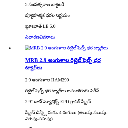
5 సంవత్సరాల బ్యాటరీ
వ్యూహాత్మక ధరల నిర్ణయం
బ్లూటూత్ LE 5.0
విచారణ
వివరాలు
MRB 2.9 అంగుళాల రిటైల్ షెల్ఫ్ ధర
ట్యాగ్‌లు
2.9 అంగుళాల HAM290
రిటైల్ షెల్ఫ్ ధర ట్యాగ్‌లు బహుళరంగు సిరీస్
2.9″ డాట్ మ్యాట్రిక్స్ EPD గ్రాఫిక్ స్క్రీన్
స్క్రీన్ డిస్ప్లే రంగు: 4 రంగులు (తెలుపు-నలుపు-
ఎరుపు-పసుపు)