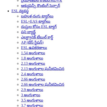
ప్రయాణీకుల కౌంటర్/MDVR
ఆక్యుపెన్సీ కౌంటింగ్ సెన్సార్
ESL వ్యవస్థ
బహుళ-రంగు ట్యాగ్‌లు
ESL+EAS ట్యాగ్‌లు
దుస్తుల కోసం ESL ట్యాగ్
పని బ్యాడ్జ్
ఎలక్ట్రానిక్ టేబుల్ కార్డ్
AP (బేస్ స్టేషన్)
ESL ఉపకరణాలు
1.54 అంగుళాలు
1.8 అంగుళాలు
2.13 అంగుళాలు
2.13 అంగుళాల ఘనీభవించిన
2.4 అంగుళాలు
2.66 అంగుళాలు
2.66 అంగుళాల ఘనీభవించిన
2.9 అంగుళాలు
3 అంగుళాలు
3.5 అంగుళాలు
3.7 అంగుళాలు