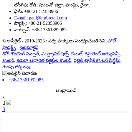
టోంగ్‌పు రోడ్, పుటువో జిల్లా, షాంఘై, చైనా
ఫోన్: +86-21-52353906
E-mail: paul@mrbretail.com
ఫ్యాక్స్: +86-21-52353906
వాట్సాప్: +86-13361882985
© కాపీరైట్ - 2010-2023 : సర్వ హక్కులు సంరక్షించబడినవి.
హాట్
ప్రొడక్ట్స్
-
సైట్‌మ్యాప్
డోర్ కౌంటింగ్ సెన్సార్
,
ఎలక్ట్రానిక్ షెల్ఫ్ లేబుల్
,
రెస్టారెంట్ ఆక్యుపెన్సీ
కౌంటర్
,
కెమెరా ఆధారిత వ్యక్తుల కౌంటర్
,
రిటైల్ ట్రాఫిక్ కౌంటర్ సిస్టమ్
,
గుంపు లెక్కింపు
,
+86-13361992985
ఆండ్రాయిడ్
x

