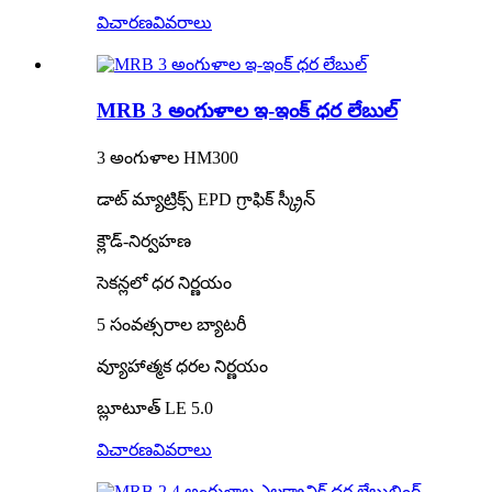
విచారణ
వివరాలు
MRB 3 అంగుళాల ఇ-ఇంక్ ధర లేబుల్
3 అంగుళాల HM300
డాట్ మ్యాట్రిక్స్ EPD గ్రాఫిక్ స్క్రీన్
క్లౌడ్-నిర్వహణ
సెకన్లలో ధర నిర్ణయం
5 సంవత్సరాల బ్యాటరీ
వ్యూహాత్మక ధరల నిర్ణయం
బ్లూటూత్ LE 5.0
విచారణ
వివరాలు