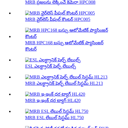
MRB ప్రజలను లెక్కించే కెమెరా HPC008
MRB వైర్‌లెస్ పీపుల్ కౌంటర్ HPC005
MRB HPC168 బస్సు ఆటోమేటిక్ ప్యాసింజర్
కౌంటర్
ESL ఎలక్ట్రానిక్ షెల్ఫ్ లేబుల్స్
MRB ఎలక్ట్రానిక్ షెల్ఫ్ లేబుల్ సిస్టమ్ HL213
MRB ఇ-ఇంక్ ధర ట్యాగ్ HL420
MRB ESL లేబుల్ సిస్టమ్ HL750