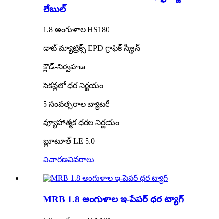
లేబుల్
1.8 అంగుళాల HS180
డాట్ మ్యాట్రిక్స్ EPD గ్రాఫిక్ స్క్రీన్
క్లౌడ్-నిర్వహణ
సెకన్లలో ధర నిర్ణయం
5 సంవత్సరాల బ్యాటరీ
వ్యూహాత్మక ధరల నిర్ణయం
బ్లూటూత్ LE 5.0
విచారణ
వివరాలు
MRB 1.8 అంగుళాల ఇ-పేపర్ ధర ట్యాగ్