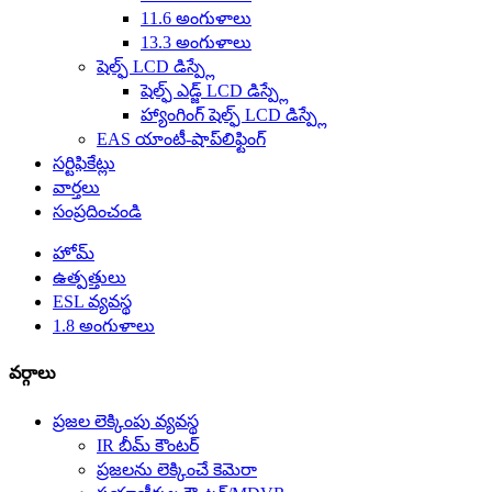
11.6 అంగుళాలు
13.3 అంగుళాలు
షెల్ఫ్ LCD డిస్ప్లే
షెల్ఫ్ ఎడ్జ్ LCD డిస్ప్లే
హ్యాంగింగ్ షెల్ఫ్ LCD డిస్ప్లే
EAS యాంటీ-షాప్‌లిఫ్టింగ్
సర్టిఫికేట్లు
వార్తలు
సంప్రదించండి
హోమ్
ఉత్పత్తులు
ESL వ్యవస్థ
1.8 అంగుళాలు
వర్గాలు
ప్రజల లెక్కింపు వ్యవస్థ
IR బీమ్ కౌంటర్
ప్రజలను లెక్కించే కెమెరా