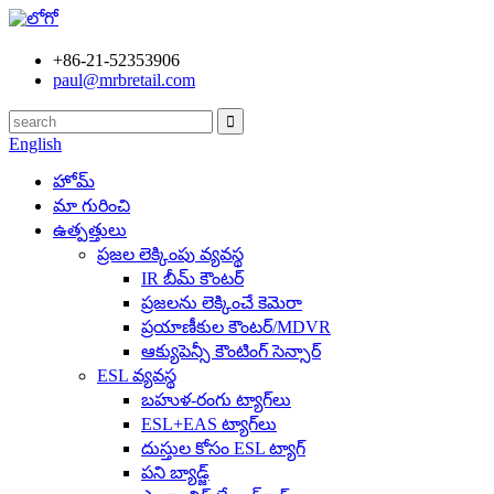
+86-21-52353906
paul@mrbretail.com
English
హోమ్
మా గురించి
ఉత్పత్తులు
ప్రజల లెక్కింపు వ్యవస్థ
IR బీమ్ కౌంటర్
ప్రజలను లెక్కించే కెమెరా
ప్రయాణీకుల కౌంటర్/MDVR
ఆక్యుపెన్సీ కౌంటింగ్ సెన్సార్
ESL వ్యవస్థ
బహుళ-రంగు ట్యాగ్‌లు
ESL+EAS ట్యాగ్‌లు
దుస్తుల కోసం ESL ట్యాగ్
పని బ్యాడ్జ్