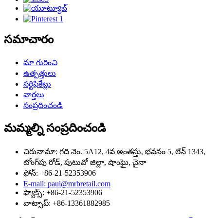
సమాచారం
మా గురించి
ఉత్పత్తులు
సర్టిఫికేట్లు
వార్తలు
సంప్రదించండి
మమ్మల్ని సంప్రదించండి
చిరునామా: గది నెం. 5A12, 4వ అంతస్తు, భవనం 5, లేన్ 1343,
టోంగ్‌పు రోడ్, పుటువో జిల్లా, షాంఘై, చైనా
ఫోన్: +86-21-52353906
E-mail: paul@mrbretail.com
ఫ్యాక్స్: +86-21-52353906
వాట్సాప్: +86-13361882985