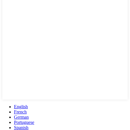
English
French
German
Portuguese
Spanish