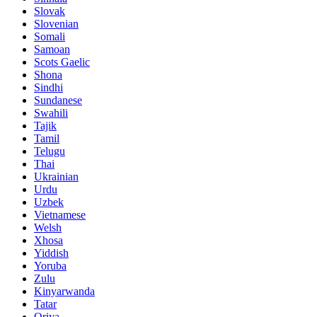
Slovak
Slovenian
Somali
Samoan
Scots Gaelic
Shona
Sindhi
Sundanese
Swahili
Tajik
Tamil
Telugu
Thai
Ukrainian
Urdu
Uzbek
Vietnamese
Welsh
Xhosa
Yiddish
Yoruba
Zulu
Kinyarwanda
Tatar
Oriya