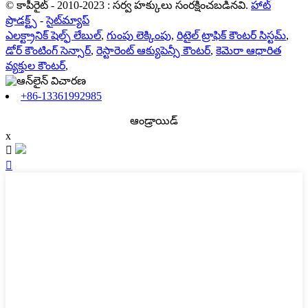
© కాపీరైట్ - 2010-2023 : సర్వ హక్కులు సంరక్షించబడినవి.
హాట్
ప్రొడక్ట్స్
-
సైట్‌మ్యాప్
ఎలక్ట్రానిక్ షెల్ఫ్ లేబుల్
,
గుంపు లెక్కింపు
,
రిటైల్ ట్రాఫిక్ కౌంటర్ సిస్టమ్
,
డోర్ కౌంటింగ్ సెన్సార్
,
రెస్టారెంట్ ఆక్యుపెన్సీ కౌంటర్
,
కెమెరా ఆధారిత
వ్యక్తుల కౌంటర్
,
+86-13361992985
ఆండ్రాయిడ్
x

