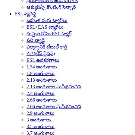
ప్రయాణీకుల కౌంటర్/MDVR
ఆక్యుపెన్సీ కౌంటింగ్ సెన్సార్
ESL వ్యవస్థ
బహుళ-రంగు ట్యాగ్‌లు
ESL+EAS ట్యాగ్‌లు
దుస్తుల కోసం ESL ట్యాగ్
పని బ్యాడ్జ్
ఎలక్ట్రానిక్ టేబుల్ కార్డ్
AP (బేస్ స్టేషన్)
ESL ఉపకరణాలు
1.54 అంగుళాలు
1.8 అంగుళాలు
2.13 అంగుళాలు
2.13 అంగుళాల ఘనీభవించిన
2.4 అంగుళాలు
2.66 అంగుళాలు
2.66 అంగుళాల ఘనీభవించిన
2.9 అంగుళాలు
3 అంగుళాలు
3.5 అంగుళాలు
3.7 అంగుళాలు