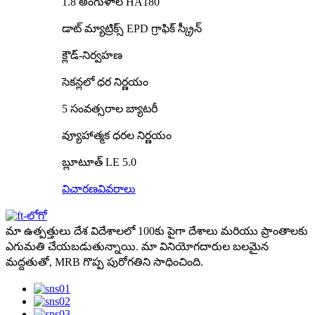
1.8 అంగుళాల HA180
డాట్ మ్యాట్రిక్స్ EPD గ్రాఫిక్ స్క్రీన్
క్లౌడ్-నిర్వహణ
సెకన్లలో ధర నిర్ణయం
5 సంవత్సరాల బ్యాటరీ
వ్యూహాత్మక ధరల నిర్ణయం
బ్లూటూత్ LE 5.0
విచారణ
వివరాలు
మా ఉత్పత్తులు దేశ విదేశాలలో 100కు పైగా దేశాలు మరియు ప్రాంతాలకు
ఎగుమతి చేయబడుతున్నాయి. మా వినియోగదారుల బలమైన
మద్దతుతో, MRB గొప్ప పురోగతిని సాధించింది.