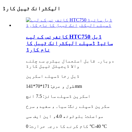
الیکٹرانک ٹیبل کارڈ
کانفرنس کے لیے HTC750 ڈبل
سائیڈ ڈسپلے الیکٹرانک ٹیبل کا
نام کارڈ
دوبارہ قابل استعمال بیٹری سے چلنے
والا ڈیجیٹل ٹیبل کارڈ
ڈبل رخا ڈسپلے اسکرین
طول و عرض: 171*70*141mm
اسکرین ڈسپلے سائز: 7.5 انچ
سکرین ڈسپلے رنگ: سیاہ، سفید، سرخ
مواصلت: بلوٹوتھ 4.0، این ایف سی
کام کرنے کا درجہ حرارت: 0 °C-40 °C