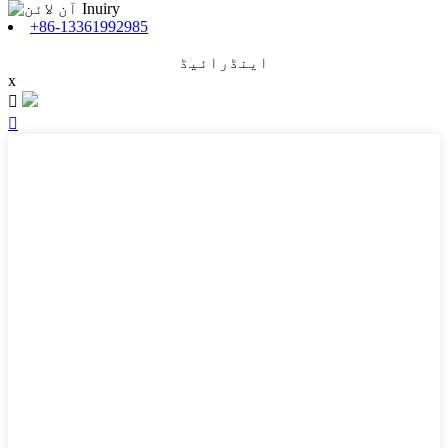
+86-13361992985
اینڈرائیڈ
x

