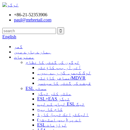
+86-21-52353906
paul@mrbretail.com
English
گھر
ہمارے بارے میں
مصنوعات
لوگوں کی گنتی کا نظام
آئی آر بیم کاؤنٹر
لوگ کیمرہ گن رہے ہیں۔
مسافر کاؤنٹر/MDVR
قبضے کی گنتی کا سینسر
ESL سسٹم
ملٹی کلر ٹیگز
ESL+EAS ٹیگز
لباس کے لیے ESL ٹیگ
کام کا بیج
الیکٹرانک ٹیبل کارڈ
اے پی (بیس اسٹیشن)
ESL لوازمات