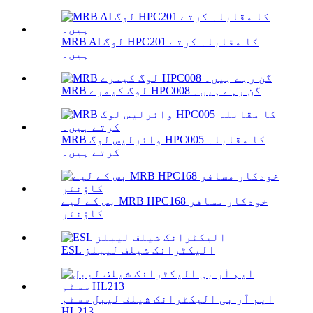
MRB AI لوگ HPC201 کا مقابلہ کرتے
ہیں۔
MRB لوگ کیمرے HPC008 گن رہے ہیں۔
MRB وائرلیس لوگ HPC005 کا مقابلہ
کرتے ہیں۔
بس کے لیے MRB HPC168 خودکار مسافر
کاؤنٹر
ESL الیکٹرانک شیلف لیبلز
ایم آر بی الیکٹرانک شیلف لیبل سسٹم
HL213