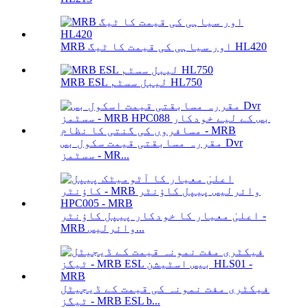
MRB اور سیاہی کی قیمت کا ٹیگ HL420
MRB ESL لیبل سسٹم HL750
مقررہ مسابقتی قیمت سکول بس Dvr
سسٹمز - MR...
اعلیٰ معیار کا خودکار پیپل کاؤنٹر -
MRB وائرلیس...
فیکٹری مفت نمونہ کی قیمت کے ڈیجیٹل
ٹیگز - MRB ESL b...