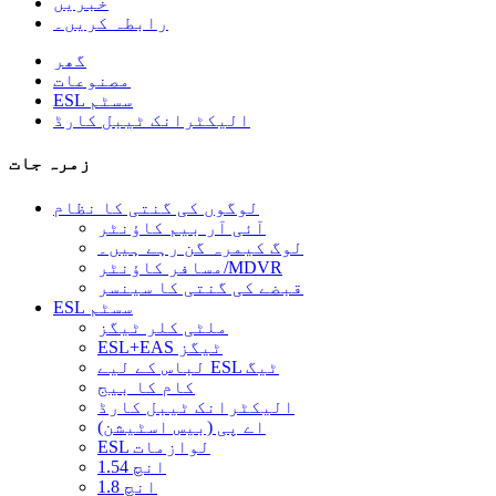
خبریں
رابطہ کریں۔
گھر
مصنوعات
ESL سسٹم
الیکٹرانک ٹیبل کارڈ
زمرہ جات
لوگوں کی گنتی کا نظام
آئی آر بیم کاؤنٹر
لوگ کیمرہ گن رہے ہیں۔
مسافر کاؤنٹر/MDVR
قبضے کی گنتی کا سینسر
ESL سسٹم
ملٹی کلر ٹیگز
ESL+EAS ٹیگز
لباس کے لیے ESL ٹیگ
کام کا بیج
الیکٹرانک ٹیبل کارڈ
اے پی (بیس اسٹیشن)
ESL لوازمات
1.54 انچ
1.8 انچ