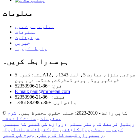
معلومات
ہمارے بارے میں
مصنوعات
سرٹیفکیٹ
خبریں
رابطہ کریں۔
ہم سے رابطہ کریں۔
پتہ: کمرہ 5A12، چوتھی منزل، عمارت 5، لین 1343،
ٹونگپو روڈ، پوتو ڈسٹرکٹ، شنگھائی، چین
فون: +86-21-52353906
E-mail: paul@mrbretail.com
فیکس: +86-21-52353906
واٹس ایپ: +86-13361882985
© کاپی رائٹ - 2010-2023: جملہ حقوق محفوظ ہیں۔
گرم
مصنوعات
-
سائٹ کا نقشہ
ریٹیل ٹریفک کاؤنٹر سسٹم
,
دروازے کی گنتی کا سینسر
,
کیمرہ بیسڈ پیپل کاؤنٹر
,
الیکٹرانک شیلف لیبل
,
,
ریستوراں قبضے کا کاؤنٹر
,
ہجوم کی گنتی