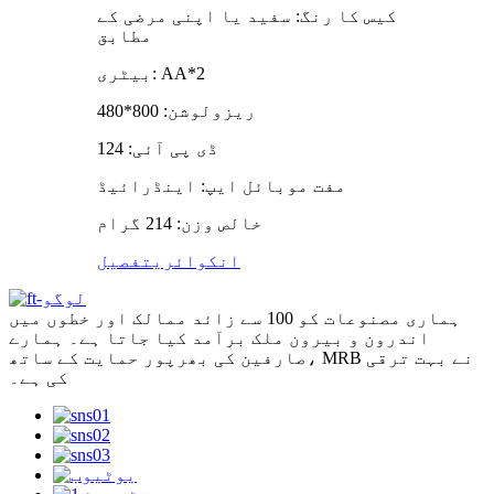
کیس کا رنگ: سفید یا اپنی مرضی کے
مطابق
بیٹری: AA*2
ریزولوشن: 800*480
ڈی پی آئی: 124
مفت موبائل ایپ: اینڈرائیڈ
خالص وزن: 214 گرام
انکوائری
تفصیل
ہماری مصنوعات کو 100 سے زائد ممالک اور خطوں میں
اندرون و بیرون ملک برآمد کیا جاتا ہے۔ ہمارے
صارفین کی بھرپور حمایت کے ساتھ، MRB نے بہت ترقی
کی ہے۔