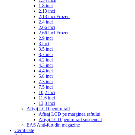
1,54 inch
1,8 inci
2,13 inci
2,13 inci Frozen
2,4 inci
2,66 inci
2,66 inci Frozen
2,9 inci
3 inci
3,5 inci
3,7 inci
4,2 inci
4,3 inci
4,4 inci
5,8 inci
7,3 inci
7,5 inci
10,2 inci
11,6 inci
13,3 inci
Afișaj LCD pentru raft
Afișaj LCD pe marginea raftului
Afișaj LCD pentru raft suspendat
EAS Anti-furt din magazine
Certificate