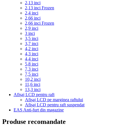
2,13 inci
2,13 inci Frozen
2,4 inci
2,66 inci
2,66 inci Frozen
2,9 inci
3 inci
3,5 inci
3,7 inci
4,2 inci
4,3 inci
4,4 inci
5,8 inci
7,3 inci
7,5 inci
10,2 inci
11,6 inci
13,3 inci
Afișaj LCD pentru raft
Afișaj LCD pe marginea raftului
Afișaj LCD pentru raft suspendat
EAS Anti-furt din magazine
Produse recomandate