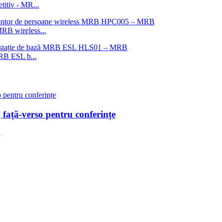
titiv - MR...
MRB wireless...
MRB ESL b...
 față-verso pentru conferințe
i