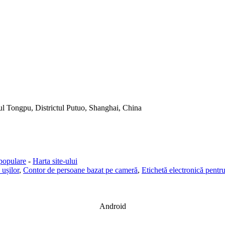
l Tongpu, Districtul Putuo, Shanghai, China
populare
-
Harta site-ului
ușilor
,
Contor de persoane bazat pe cameră
,
Etichetă electronică pentru
Android