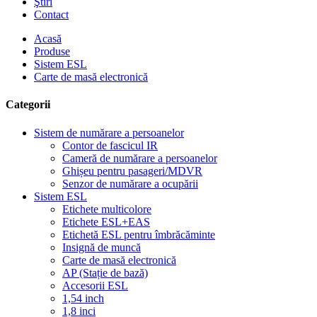
Ştiri
Contact
Acasă
Produse
Sistem ESL
Carte de masă electronică
Categorii
Sistem de numărare a persoanelor
Contor de fascicul IR
Cameră de numărare a persoanelor
Ghișeu pentru pasageri/MDVR
Senzor de numărare a ocupării
Sistem ESL
Etichete multicolore
Etichete ESL+EAS
Etichetă ESL pentru îmbrăcăminte
Insignă de muncă
Carte de masă electronică
AP (Stație de bază)
Accesorii ESL
1,54 inch
1,8 inci