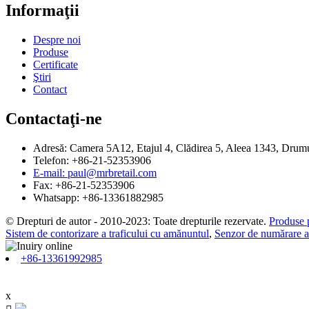
Informaţii
Despre noi
Produse
Certificate
Ştiri
Contact
Contactaţi-ne
Adresă: Camera 5A12, Etajul 4, Clădirea 5, Aleea 1343, Drumu
Telefon: +86-21-52353906
E-mail: paul@mrbretail.com
Fax: +86-21-52353906
Whatsapp: +86-13361882985
© Drepturi de autor - 2010-2023: Toate drepturile rezervate.
Produse 
Sistem de contorizare a traficului cu amănuntul
,
Senzor de numărare a 
+86-13361992985
x