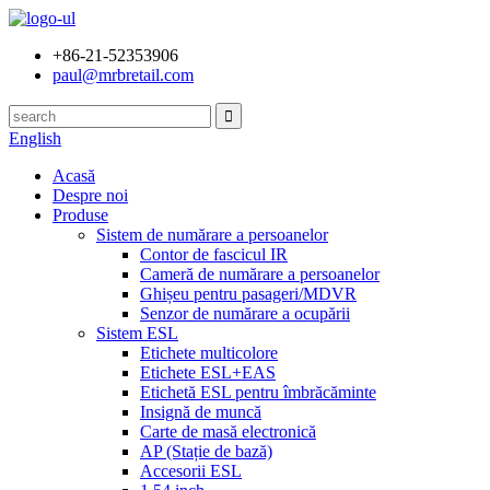
+86-21-52353906
paul@mrbretail.com
English
Acasă
Despre noi
Produse
Sistem de numărare a persoanelor
Contor de fascicul IR
Cameră de numărare a persoanelor
Ghișeu pentru pasageri/MDVR
Senzor de numărare a ocupării
Sistem ESL
Etichete multicolore
Etichete ESL+EAS
Etichetă ESL pentru îmbrăcăminte
Insignă de muncă
Carte de masă electronică
AP (Stație de bază)
Accesorii ESL