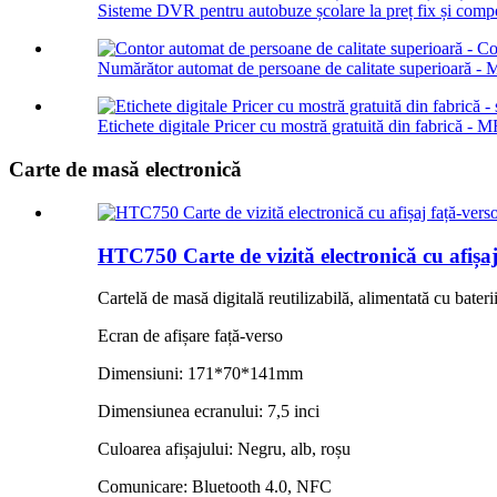
Sisteme DVR pentru autobuze școlare la preț fix și compe
Numărător automat de persoane de calitate superioară - 
Etichete digitale Pricer cu mostră gratuită din fabrică - 
Carte de masă electronică
HTC750 Carte de vizită electronică cu afișaj
Cartelă de masă digitală reutilizabilă, alimentată cu bateri
Ecran de afișare față-verso
Dimensiuni: 171*70*141mm
Dimensiunea ecranului: 7,5 inci
Culoarea afișajului: Negru, alb, roșu
Comunicare: Bluetooth 4.0, NFC