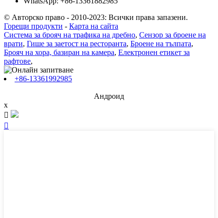
WhatsApp: +86-13361882985
© Авторско право - 2010-2023: Всички права запазени.
Горещи продукти
-
Карта на сайта
Система за брояч на трафика на дребно
,
Сензор за броене на
врати
,
Гише за заетост на ресторанта
,
Броене на тълпата
,
Брояч на хора, базиран на камера
,
Електронен етикет за
рафтове
,
+86-13361992985
Андроид
x

