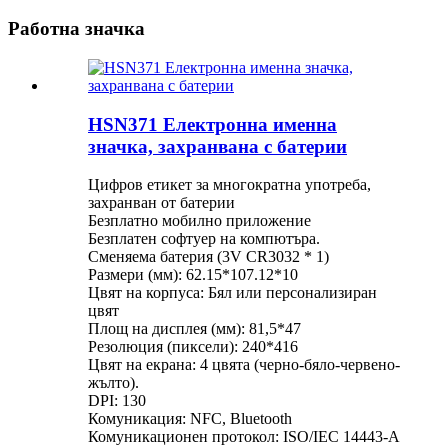
Работна значка
HSN371 Електронна именна
значка, захранвана с батерии
Цифров етикет за многократна употреба,
захранван от батерии
Безплатно мобилно приложение
Безплатен софтуер на компютъра.
Сменяема батерия (3V CR3032 * 1)
Размери (мм): 62.15*107.12*10
Цвят на корпуса: Бял или персонализиран
цвят
Площ на дисплея (мм): 81,5*47
Резолюция (пиксели): 240*416
Цвят на екрана: 4 цвята (черно-бяло-червено-
жълто).
DPI: 130
Комуникация: NFC, Bluetooth
Комуникационен протокол: ISO/IEC 14443-A