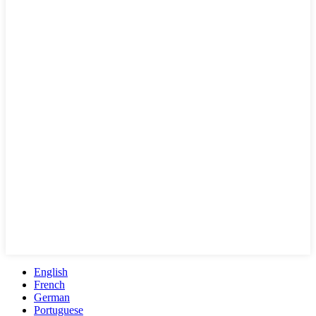
English
French
German
Portuguese