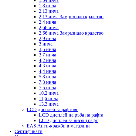
1,54 инча
1,8 инча
2,13 инча
2,13 инча Замръзнало кралство
2,4 инча
2,66 инча
2,66 инча Замръзнало кралство
2,9 инча
3 инча
3,5 инча
3,7 инча
4,2 инча
4,3 инча
4,4 инча
5,8 инча
7,3 инча
7,5 инча
10,2 инча
11,6 инча
13,3 инча
LCD дисплей за рафтове
LCD дисплей на ръба на рафта
LCD дисплей за висящ рафт
EAS Анти-кражби в магазини
Сертификати