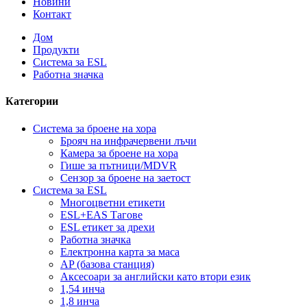
Новини
Контакт
Дом
Продукти
Система за ESL
Работна значка
Категории
Система за броене на хора
Брояч на инфрачервени лъчи
Камера за броене на хора
Гише за пътници/MDVR
Сензор за броене на заетост
Система за ESL
Многоцветни етикети
ESL+EAS Тагове
ESL етикет за дрехи
Работна значка
Електронна карта за маса
AP (базова станция)
Аксесоари за английски като втори език
1,54 инча
1,8 инча