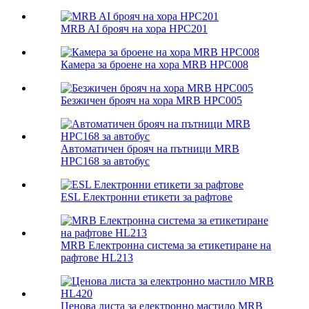
MRB AI брояч на хора HPC201
Камера за броене на хора MRB HPC008
Безжичен брояч на хора MRB HPC005
Автоматичен брояч на пътници MRB
HPC168 за автобус
ESL Електронни етикети за рафтове
MRB Електронна система за етикетиране на
рафтове HL213
Ценова листа за електронно мастило MRB