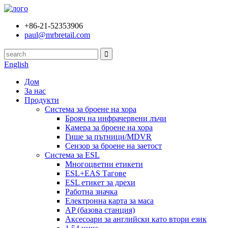
+86-21-52353906
paul@mrbretail.com
English
Дом
За нас
Продукти
Система за броене на хора
Брояч на инфрачервени лъчи
Камера за броене на хора
Гише за пътници/MDVR
Сензор за броене на заетост
Система за ESL
Многоцветни етикети
ESL+EAS Тагове
ESL етикет за дрехи
Работна значка
Електронна карта за маса
AP (базова станция)
Аксесоари за английски като втори език