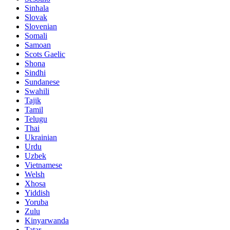
Sinhala
Slovak
Slovenian
Somali
Samoan
Scots Gaelic
Shona
Sindhi
Sundanese
Swahili
Tajik
Tamil
Telugu
Thai
Ukrainian
Urdu
Uzbek
Vietnamese
Welsh
Xhosa
Yiddish
Yoruba
Zulu
Kinyarwanda
Tatar