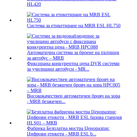
HL420
Система за етикетиране на MRB ESL HL750
Фиксирана конкурентна цена DVR системи
за училищни автобуси - MR...
Висококачествен автоматичен брояч на хора
- MRB безжичен...
Фабрика Безплатна мостра Ценоразпис
Цифрови етикети - MRB ESL b...