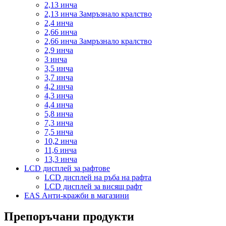
2,13 инча
2,13 инча Замръзнало кралство
2,4 инча
2,66 инча
2,66 инча Замръзнало кралство
2,9 инча
3 инча
3,5 инча
3,7 инча
4,2 инча
4,3 инча
4,4 инча
5,8 инча
7,3 инча
7,5 инча
10,2 инча
11,6 инча
13,3 инча
LCD дисплей за рафтове
LCD дисплей на ръба на рафта
LCD дисплей за висящ рафт
EAS Анти-кражби в магазини
Препоръчани продукти