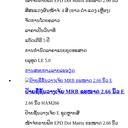
ໜ້າຈໍກຣາບຟິກ EPD Dot Matrix ຂະໜາດ 2.66 ນິ້ວ
ສີສະແດງຜົນໜ້າຈໍ: 4 ສີ (ຂາວ-ດຳ-ແດງ-ເຫຼືອງ)
ຈັດການໂດຍຄລາວ
ລາຄາເປັນວິນາທີ
ແບັດເຕີຣີ 5 ປີ
ການກຳນົດລາຄາແບບຍຸດທະສາດ
ບລູທູດ LE 5.0
ການສອບຖາມ
ລາຍລະອຽດ
ປ້າຍຊື່ຊັ້ນວາງເຈ້ຍ MRB ຂະໜາດ 2.66 ນິ້ວ E
2.66 ນິ້ວ HAM266
ປ້າຍຊັ້ນວາງເຈ້ຍ E ຊຸດຫຼາຍສີ
ໜ້າຈໍກຣາບຟິກ EPD Dot Matrix ຂະໜາດ 2.66 ນິ້ວ