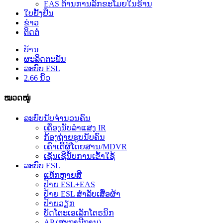
EAS ຕ້ານການລັກຂະໂມຍໃນຮ້ານ
ໃບຢັ້ງຢືນ
ຂ່າວ
ຕິດຕໍ່
ບ້ານ
ຜະລິດຕະພັນ
ລະບົບ ESL
2.66 ນິ້ວ
ໝວດໝູ່
ລະບົບນັບຈຳນວນຄົນ
ເຄື່ອງນັບລຳແສງ IR
ກ້ອງຖ່າຍຮູບນັບຄົນ
ເຄົາເຕີ້ຜູ້ໂດຍສານ/MDVR
ເຊັນເຊີນັບການເຂົ້າໃຊ້
ລະບົບ ESL
ແທັກຫຼາຍສີ
ປ້າຍ ESL+EAS
ປ້າຍ ESL ສຳລັບເສື້ອຜ້າ
ປ້າຍວຽກ
ບັດໂຕະເອເລັກໂຕຣນິກ
AP (ສະຖານີຖານ)