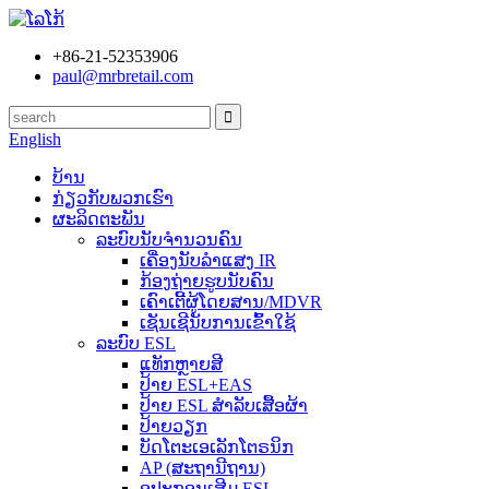
+86-21-52353906
paul@mrbretail.com
English
ບ້ານ
ກ່ຽວກັບພວກເຮົາ
ຜະລິດຕະພັນ
ລະບົບນັບຈຳນວນຄົນ
ເຄື່ອງນັບລຳແສງ IR
ກ້ອງຖ່າຍຮູບນັບຄົນ
ເຄົາເຕີ້ຜູ້ໂດຍສານ/MDVR
ເຊັນເຊີນັບການເຂົ້າໃຊ້
ລະບົບ ESL
ແທັກຫຼາຍສີ
ປ້າຍ ESL+EAS
ປ້າຍ ESL ສຳລັບເສື້ອຜ້າ
ປ້າຍວຽກ
ບັດໂຕະເອເລັກໂຕຣນິກ
AP (ສະຖານີຖານ)
ອຸປະກອນເສີມ ESL