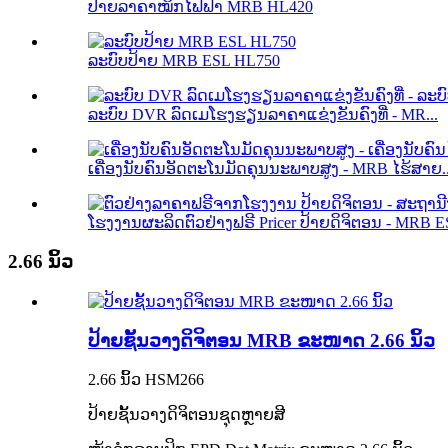
ປ້າຍລາຄາໝຶກໄຟຟ້າ MRB HL420
ລະບົບປ້າຍ MRB ESL HL750
ລະບົບ DVR ລົດເມໂຮງຮຽນລາຄາແຂ່ງຂັນຄົງທີ່ - MR...
ເຄື່ອງນັບຄົນອັດຕະໂນມັດຄຸນນະພາບສູງ - MRB ໄຮ້ສາຍ..
ໂຮງງານຜະລິດຕົວຢ່າງຟຣີ Pricer ປ້າຍດິຈິຕອນ - MRB ESL
2.66 ນິ້ວ
ປ້າຍຊັ້ນວາງດິຈິຕອນ MRB ຂະໜາດ 2.66 ນິ້ວ
2.66 ນິ້ວ HSM266
ປ້າຍຊັ້ນວາງດິຈິຕອນຊຸດຫຼາຍສີ