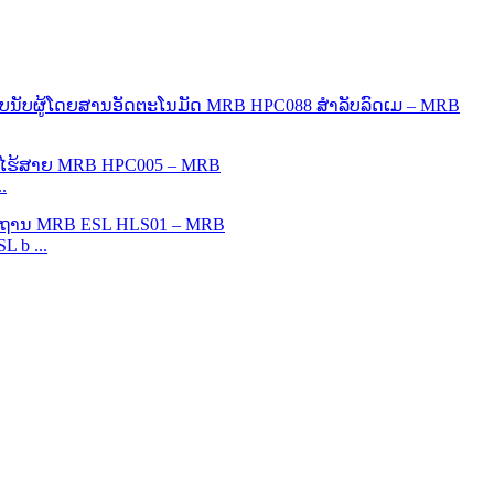
.
 b ...