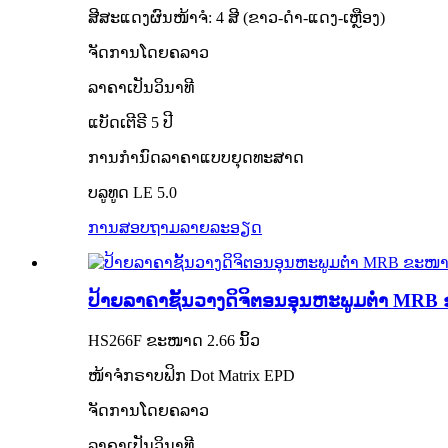
ສີສະແດງຜົນໜ້າຈໍ: 4 ສີ (ຂາວ-ດຳ-ແດງ-ເຫຼືອງ)
ຈັດການໂດຍຄລາວ
ລາຄາເປັນວິນາທີ
ແບັດເຕີຣີ 5 ປີ
ການກຳນົດລາຄາແບບຍຸດທະສາດ
ບລູທູດ LE 5.0
ການສອບຖາມ
ລາຍລະອຽດ
ປ້າຍລາຄາຊັ້ນວາງດິຈິຕອນອຸນຫະພູມຕ່ຳ MRB 
HS266F ຂະໜາດ 2.66 ນິ້ວ
ໜ້າຈໍກຣາບຟິກ Dot Matrix EPD
ຈັດການໂດຍຄລາວ
ລາຄາເປັນວິນາທີ