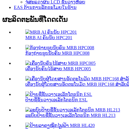
ຈໍສະແດງຜົນ LCD ຊັ້ນວາງຫ້ອຍ
EAS ຕ້ານການລັກຂະໂມຍໃນຮ້ານ
ຜະລິດຕະພັນທີ່ໂດດເດັ່ນ
MRB AI ຄົນນັບ HPC201
ກ້ອງຖ່າຍຮູບນັບຄົນ MRB HPC008
ເຄື່ອງນັບຄົນໄຮ້ສາຍ MRB HPC005
ເຄື່ອງນັບຜູ້ໂດຍສານອັດຕະໂນມັດ MRB HPC168 ສຳລັບລ
ປ້າຍຊື່ຊັ້ນວາງເອເລັກໂຕຣນິກ ESL
ລະບົບປ້າຍຊື່ຊັ້ນວາງເອເລັກໂຕຣນິກ MRB HL213