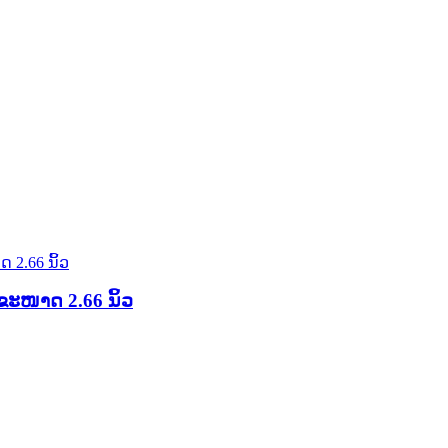
ຂະໜາດ 2.66 ນິ້ວ