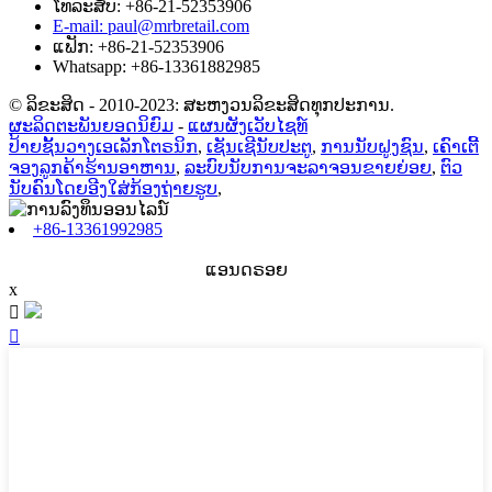
ໂທລະສັບ: +86-21-52353906
E-mail: paul@mrbretail.com
ແຟັກ: +86-21-52353906
Whatsapp: +86-13361882985
© ລິຂະສິດ - 2010-2023: ສະຫງວນລິຂະສິດທຸກປະການ.
ຜະລິດຕະພັນຍອດນິຍົມ
-
ແຜນຜັງເວັບໄຊທ໌
ປ້າຍຊັ້ນວາງເອເລັກໂຕຣນິກ
,
ເຊັນເຊີນັບປະຕູ
,
ການນັບຝູງຊົນ
,
ເຄົາເຕີ້
ຈອງລູກຄ້າຮ້ານອາຫານ
,
ລະບົບນັບການຈະລາຈອນຂາຍຍ່ອຍ
,
ຕົວ
ນັບຄົນໂດຍອີງໃສ່ກ້ອງຖ່າຍຮູບ
,
+86-13361992985
ແອນດຣອຍ
x

