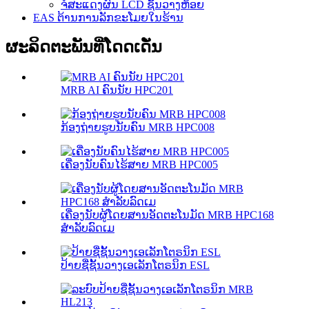
ຈໍສະແດງຜົນ LCD ຊັ້ນວາງຫ້ອຍ
EAS ຕ້ານການລັກຂະໂມຍໃນຮ້ານ
ຜະລິດຕະພັນທີ່ໂດດເດັ່ນ
MRB AI ຄົນນັບ HPC201
ກ້ອງຖ່າຍຮູບນັບຄົນ MRB HPC008
ເຄື່ອງນັບຄົນໄຮ້ສາຍ MRB HPC005
ເຄື່ອງນັບຜູ້ໂດຍສານອັດຕະໂນມັດ MRB HPC168
ສຳລັບລົດເມ
ປ້າຍຊື່ຊັ້ນວາງເອເລັກໂຕຣນິກ ESL