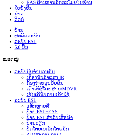
EAS ຕ້ານການລັກຂະໂມຍໃນຮ້ານ
ໃບຢັ້ງຢືນ
ຂ່າວ
ຕິດຕໍ່
ບ້ານ
ຜະລິດຕະພັນ
ລະບົບ ESL
5.8 ນິ້ວ
ໝວດໝູ່
ລະບົບນັບຈຳນວນຄົນ
ເຄື່ອງນັບລຳແສງ IR
ກ້ອງຖ່າຍຮູບນັບຄົນ
ເຄົາເຕີ້ຜູ້ໂດຍສານ/MDVR
ເຊັນເຊີນັບການເຂົ້າໃຊ້
ລະບົບ ESL
ແທັກຫຼາຍສີ
ປ້າຍ ESL+EAS
ປ້າຍ ESL ສຳລັບເສື້ອຜ້າ
ປ້າຍວຽກ
ບັດໂຕະເອເລັກໂຕຣນິກ
AP (ສະຖານີຖານ)