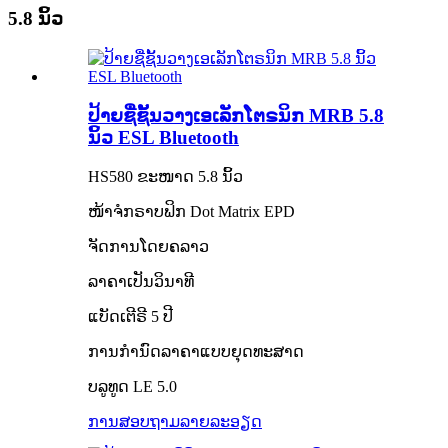
5.8 ນິ້ວ
ປ້າຍຊື່ຊັ້ນວາງເອເລັກໂຕຣນິກ MRB 5.8
ນິ້ວ ESL Bluetooth
HS580 ຂະໜາດ 5.8 ນິ້ວ
ໜ້າຈໍກຣາບຟິກ Dot Matrix EPD
ຈັດການໂດຍຄລາວ
ລາຄາເປັນວິນາທີ
ແບັດເຕີຣີ 5 ປີ
ການກຳນົດລາຄາແບບຍຸດທະສາດ
ບລູທູດ LE 5.0
ການສອບຖາມ
ລາຍລະອຽດ