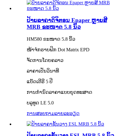
ປ້າຍລາຄາດິຈິຕອນ Epaper ຫຼາຍສີ
MRB ຂະໜາດ 5.8 ນິ້ວ
HM580 ຂະໜາດ 5.8 ນິ້ວ
ໜ້າຈໍກຣາບຟິກ Dot Matrix EPD
ຈັດການໂດຍຄລາວ
ລາຄາເປັນວິນາທີ
ແບັດເຕີຣີ 5 ປີ
ການກຳນົດລາຄາແບບຍຸດທະສາດ
ບລູທູດ LE 5.0
ການສອບຖາມ
ລາຍລະອຽດ
ປ້າຍລາຄາຊັ້ນວາງ ESL MRB 5.8 ນິ້ວ