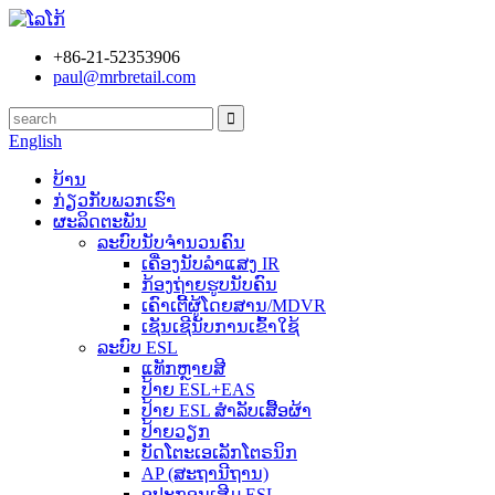
+86-21-52353906
paul@mrbretail.com
English
ບ້ານ
ກ່ຽວກັບພວກເຮົາ
ຜະລິດຕະພັນ
ລະບົບນັບຈຳນວນຄົນ
ເຄື່ອງນັບລຳແສງ IR
ກ້ອງຖ່າຍຮູບນັບຄົນ
ເຄົາເຕີ້ຜູ້ໂດຍສານ/MDVR
ເຊັນເຊີນັບການເຂົ້າໃຊ້
ລະບົບ ESL
ແທັກຫຼາຍສີ
ປ້າຍ ESL+EAS
ປ້າຍ ESL ສຳລັບເສື້ອຜ້າ
ປ້າຍວຽກ
ບັດໂຕະເອເລັກໂຕຣນິກ
AP (ສະຖານີຖານ)
ອຸປະກອນເສີມ ESL