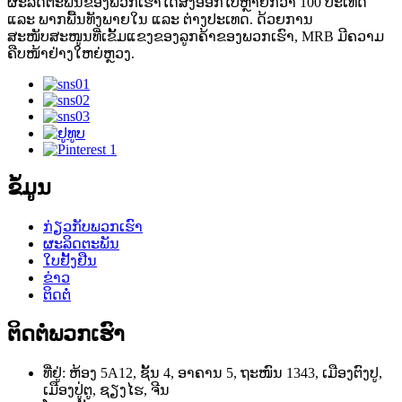
ຜະລິດຕະພັນຂອງພວກເຮົາໄດ້ສົ່ງອອກໄປຫຼາຍກວ່າ 100 ປະເທດ
ແລະ ພາກພື້ນທັງພາຍໃນ ແລະ ຕ່າງປະເທດ. ດ້ວຍການ
ສະໜັບສະໜູນທີ່ເຂັ້ມແຂງຂອງລູກຄ້າຂອງພວກເຮົາ, MRB ມີຄວາມ
ຄືບໜ້າຢ່າງໃຫຍ່ຫຼວງ.
ຂໍ້ມູນ
ກ່ຽວກັບພວກເຮົາ
ຜະລິດຕະພັນ
ໃບຢັ້ງຢືນ
ຂ່າວ
ຕິດຕໍ່
ຕິດຕໍ່ພວກເຮົາ
ທີ່ຢູ່: ຫ້ອງ 5A12, ຊັ້ນ 4, ອາຄານ 5, ຖະໜົນ 1343, ເມືອງຕົງປູ,
ເມືອງປູ່ຕູ, ຊຽງໄຮ, ຈີນ