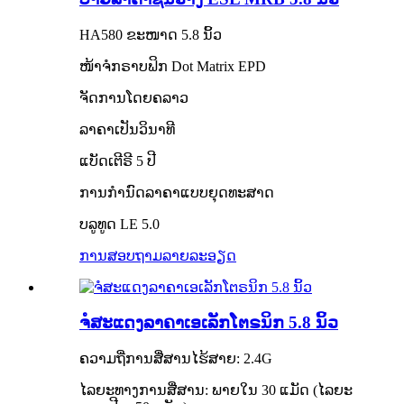
HA580 ຂະໜາດ 5.8 ນິ້ວ
ໜ້າຈໍກຣາບຟິກ Dot Matrix EPD
ຈັດການໂດຍຄລາວ
ລາຄາເປັນວິນາທີ
ແບັດເຕີຣີ 5 ປີ
ການກຳນົດລາຄາແບບຍຸດທະສາດ
ບລູທູດ LE 5.0
ການສອບຖາມ
ລາຍລະອຽດ
ຈໍສະແດງລາຄາເອເລັກໂຕຣນິກ 5.8 ນິ້ວ
ຄວາມຖີ່ການສື່ສານໄຮ້ສາຍ: 2.4G
ໄລຍະທາງການສື່ສານ: ພາຍໃນ 30 ແມັດ (ໄລຍະ