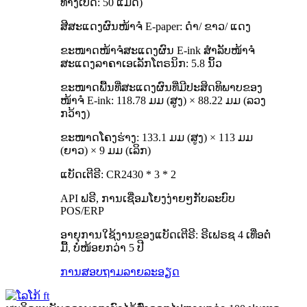
ທາງເປີດ: 50 ແມັດ)
ສີສະແດງຜົນໜ້າຈໍ E-paper: ດຳ/ ຂາວ/ ແດງ
ຂະໜາດໜ້າຈໍສະແດງຜົນ E-ink ສຳລັບໜ້າຈໍ
ສະແດງລາຄາເອເລັກໂຕຣນິກ: 5.8 ນິ້ວ
ຂະໜາດພື້ນທີ່ສະແດງຜົນທີ່ມີປະສິດທິພາບຂອງ
ໜ້າຈໍ E-ink: 118.78 ມມ (ສູງ) × 88.22 ມມ (ລວງ
ກວ້າງ)
ຂະໜາດໂຄງຮ່າງ: 133.1 ມມ (ສູງ) × 113 ມມ
(ຍາວ) × 9 ມມ (ເລິກ)
ແບັດເຕີຣີ: CR2430 * 3 * 2
API ຟຣີ, ການເຊື່ອມໂຍງງ່າຍໆກັບລະບົບ
POS/ERP
ອາຍຸການໃຊ້ງານຂອງແບັດເຕີຣີ: ຣີເຟຣຊ 4 ເທື່ອຕໍ່
ມື້, ບໍ່ໜ້ອຍກວ່າ 5 ປີ
ການສອບຖາມ
ລາຍລະອຽດ