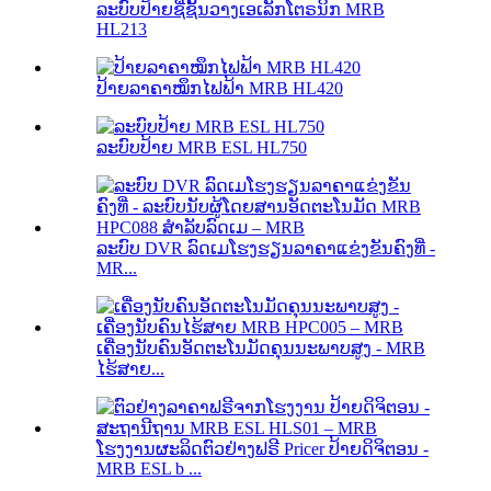
ລະບົບປ້າຍຊື່ຊັ້ນວາງເອເລັກໂຕຣນິກ MRB
HL213
ປ້າຍລາຄາໝຶກໄຟຟ້າ MRB HL420
ລະບົບປ້າຍ MRB ESL HL750
ລະບົບ DVR ລົດເມໂຮງຮຽນລາຄາແຂ່ງຂັນຄົງທີ່ -
MR...
ເຄື່ອງນັບຄົນອັດຕະໂນມັດຄຸນນະພາບສູງ - MRB
ໄຮ້ສາຍ...
ໂຮງງານຜະລິດຕົວຢ່າງຟຣີ Pricer ປ້າຍດິຈິຕອນ -
MRB ESL b ...