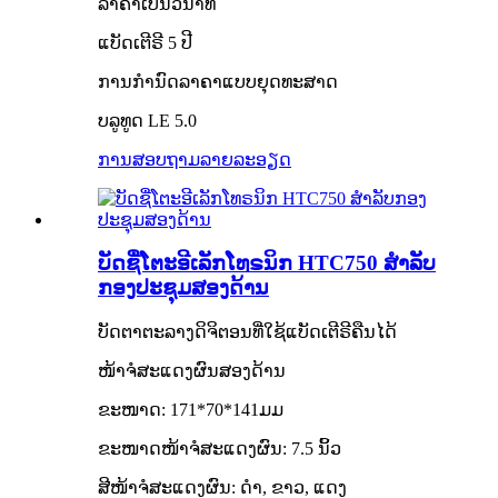
ລາຄາເປັນວິນາທີ
ແບັດເຕີຣີ 5 ປີ
ການກຳນົດລາຄາແບບຍຸດທະສາດ
ບລູທູດ LE 5.0
ການສອບຖາມ
ລາຍລະອຽດ
ບັດຊື່ໂຕະອີເລັກໂທຣນິກ HTC750 ສຳລັບ
ກອງປະຊຸມສອງດ້ານ
ບັດຕາຕະລາງດິຈິຕອນທີ່ໃຊ້ແບັດເຕີຣີຄືນໄດ້
ໜ້າຈໍສະແດງຜົນສອງດ້ານ
ຂະໜາດ: 171*70*141ມມ
ຂະໜາດໜ້າຈໍສະແດງຜົນ: 7.5 ນິ້ວ
ສີໜ້າຈໍສະແດງຜົນ: ດຳ, ຂາວ, ແດງ