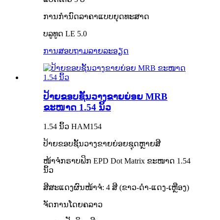
ການກຳນົດລາຄາແບບຍຸດທະສາດ
ບລູທູດ LE 5.0
ການສອບຖາມ
ລາຍລະອຽດ
ປ້າຍຂອບຊັ້ນວາງຂາຍຍ່ອຍ MRB
ຂະໜາດ 1.54 ນິ້ວ
1.54 ນິ້ວ HAM154
ປ້າຍຂອບຊັ້ນວາງຂາຍຍ່ອຍຊຸດຫຼາຍສີ
ໜ້າຈໍກຣາບຟິກ EPD Dot Matrix ຂະໜາດ 1.54
ນິ້ວ
ສີສະແດງຜົນໜ້າຈໍ: 4 ສີ (ຂາວ-ດຳ-ແດງ-ເຫຼືອງ)
ຈັດການໂດຍຄລາວ