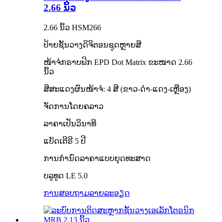
2.66 ນິ້ວ
2.66 ນິ້ວ HSM266
ປ້າຍຊັ້ນວາງດິຈິຕອນຊຸດຫຼາຍສີ
ໜ້າຈໍກຣາບຟິກ EPD Dot Matrix ຂະໜາດ 2.66
ນິ້ວ
ສີສະແດງຜົນໜ້າຈໍ: 4 ສີ (ຂາວ-ດຳ-ແດງ-ເຫຼືອງ)
ຈັດການໂດຍຄລາວ
ລາຄາເປັນວິນາທີ
ແບັດເຕີຣີ 5 ປີ
ການກຳນົດລາຄາແບບຍຸດທະສາດ
ບລູທູດ LE 5.0
ການສອບຖາມ
ລາຍລະອຽດ