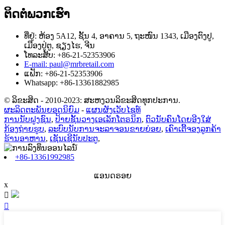
ຕິດຕໍ່ພວກເຮົາ
ທີ່ຢູ່: ຫ້ອງ 5A12, ຊັ້ນ 4, ອາຄານ 5, ຖະໜົນ 1343, ເມືອງຕົງປູ,
ເມືອງປູ່ຕູ, ຊຽງໄຮ, ຈີນ
ໂທລະສັບ: +86-21-52353906
E-mail: paul@mrbretail.com
ແຟັກ: +86-21-52353906
Whatsapp: +86-13361882985
© ລິຂະສິດ - 2010-2023: ສະຫງວນລິຂະສິດທຸກປະການ.
ຜະລິດຕະພັນຍອດນິຍົມ
-
ແຜນຜັງເວັບໄຊທ໌
ການນັບຝູງຊົນ
,
ປ້າຍຊັ້ນວາງເອເລັກໂຕຣນິກ
,
ຕົວນັບຄົນໂດຍອີງໃສ່
ກ້ອງຖ່າຍຮູບ
,
ລະບົບນັບການຈະລາຈອນຂາຍຍ່ອຍ
,
ເຄົາເຕີ້ຈອງລູກຄ້າ
ຮ້ານອາຫານ
,
ເຊັນເຊີນັບປະຕູ
,
+86-13361992985
ແອນດຣອຍ
x

