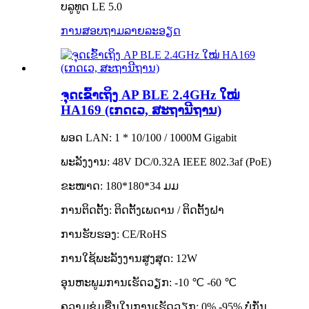
ບລູທູດ LE 5.0
ການສອບຖາມ
ລາຍລະອຽດ
ຈຸດເຂົ້າເຖິງ AP BLE 2.4GHz ໃໝ່
HA169 (ເກດເວ, ສະຖານີຖານ)
ພອດ LAN: 1 * 10/100 / 1000M Gigabit
ພະລັງງານ: 48V DC/0.32A IEEE 802.3af (PoE)
ຂະໜາດ: 180*180*34 ມມ
ການຕິດຕັ້ງ: ຕິດຕັ້ງເພດານ / ຕິດຕັ້ງຝາ
ການຮັບຮອງ: CE/RoHS
ການໃຊ້ພະລັງງານສູງສຸດ: 12W
ອຸນຫະພູມການເຮັດວຽກ: -10 ℃ -60 ℃
ຄວາມຊຸ່ມຊື່ນໃນການເຮັດວຽກ: 0% -95% ບໍ່ກັ່ນ