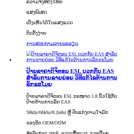
ຄວາມຈິງທີ່ຍິ່ງໃຫຍ່
ແສງພິເສດ
ເບິ່ງເຫັນໄດ້ໃນແສງແດດ
ຕິດຕັ້ງງ່າຍ
ການສອບຖາມ
ລາຍລະອຽດ
ປ້າຍລາຄາດິຈິຕອນ ESL ບວກກັບ EAS
ສຳລັບການຂາຍຍ່ອຍ ວິທີແກ້ໄຂຕ້ານການ
ລັກຂະໂມຍ
ປ້າຍລາຄາດິຈິຕອນ ESL ຂະໜາດ 1.8 ນິ້ວໃຊ້ກັບ
ປ້າຍຕ້ານການລັກ EAS
58khz/66khz/8.2mhz ຫຼື ປັບແຕ່ງຕາມໃຈມັກ
ຮອງຮັບ OEM/ODM
ສຳລັບກ່ອງ, ຕະຂໍ, ຂວດເຫຼົ້າແວງ, ແລະອື່ນໆ.