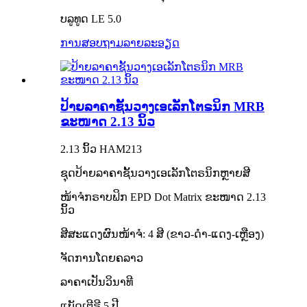
ບລູທູດ LE 5.0
ການສອບຖາມ
ລາຍລະອຽດ
ປ້າຍລາຄາຊັ້ນວາງເອເລັກໂຕຣນິກ MRB
ຂະໜາດ 2.13 ນິ້ວ
2.13 ນິ້ວ HAM213
ຊຸດປ້າຍລາຄາຊັ້ນວາງເອເລັກໂຕຣນິກຫຼາຍສີ
ໜ້າຈໍກຣາບຟິກ EPD Dot Matrix ຂະໜາດ 2.13
ນິ້ວ
ສີສະແດງຜົນໜ້າຈໍ: 4 ສີ (ຂາວ-ດຳ-ແດງ-ເຫຼືອງ)
ຈັດການໂດຍຄລາວ
ລາຄາເປັນວິນາທີ
ແບັດເຕີຣີ 5 ປີ