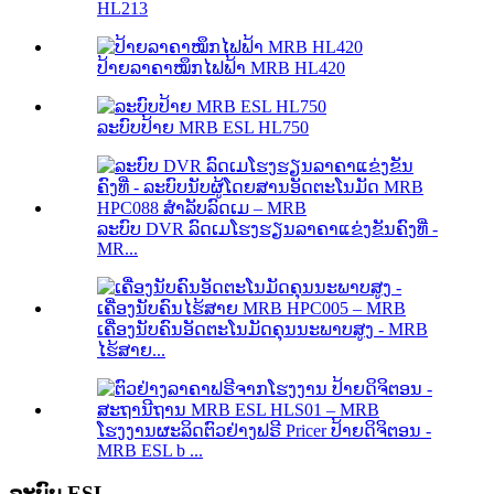
HL213
ປ້າຍລາຄາໝຶກໄຟຟ້າ MRB HL420
ລະບົບປ້າຍ MRB ESL HL750
ລະບົບ DVR ລົດເມໂຮງຮຽນລາຄາແຂ່ງຂັນຄົງທີ່ -
MR...
ເຄື່ອງນັບຄົນອັດຕະໂນມັດຄຸນນະພາບສູງ - MRB
ໄຮ້ສາຍ...
ໂຮງງານຜະລິດຕົວຢ່າງຟຣີ Pricer ປ້າຍດິຈິຕອນ -
MRB ESL b ...
ລະບົບ ESL