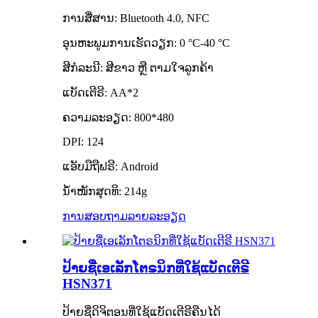
ການສື່ສານ: Bluetooth 4.0, NFC
ອຸນຫະພູມການເຮັດວຽກ: 0 ​​°C-40 °C
ສີກໍລະນີ: ສີຂາວ ຫຼື ຕາມໃຈລູກຄ້າ
ແບັດເຕີຣີ: AA*2
ຄວາມລະອຽດ: 800*480
DPI: 124
ແອັບມືຖືຟຣີ: Android
ນ້ຳໜັກສຸດທິ: 214g
ການສອບຖາມ
ລາຍລະອຽດ
ປ້າຍຊື່ເອເລັກໂຕຣນິກທີ່ໃຊ້ແບັດເຕີຣີ
HSN371
ປ້າຍຊື່ດິຈິຕອນທີ່ໃຊ້ແບັດເຕີຣີຄືນໄດ້