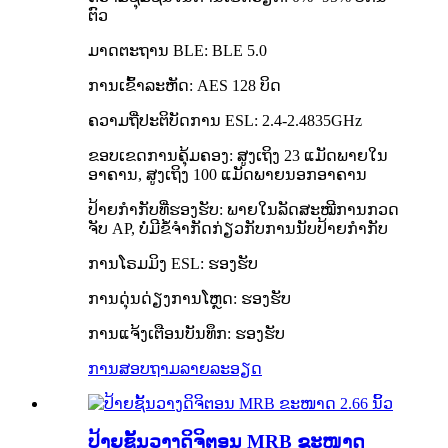
ຕົວ
ມາດຕະຖານ BLE: BLE 5.0
ການເຂົ້າລະຫັດ: AES 128 ບິດ
ຄວາມຖີ່ປະຕິບັດການ ESL: 2.4-2.4835GHz
ຂອບເຂດການຄຸ້ມຄອງ: ສູງເຖິງ 23 ແມັດພາຍໃນ
ອາຄານ, ສູງເຖິງ 100 ແມັດພາຍນອກອາຄານ
ປ້າຍກຳກັບທີ່ຮອງຮັບ: ພາຍໃນລັດສະໝີການກວດ
ຈັບ AP, ບໍ່ມີຂໍ້ຈຳກັດກ່ຽວກັບການນັບປ້າຍກຳກັບ
ການໂຣມມິງ ESL: ຮອງຮັບ
ການດຸ່ນດ່ຽງການໂຫຼດ: ຮອງຮັບ
ການແຈ້ງເຕືອນບັນທຶກ: ຮອງຮັບ
ການສອບຖາມ
ລາຍລະອຽດ
ປ້າຍຊັ້ນວາງດິຈິຕອນ MRB ຂະໜາດ