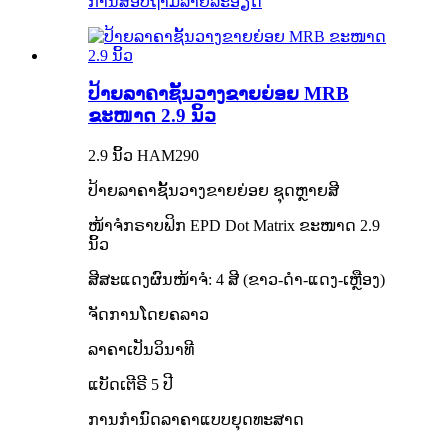
ການສອບຖາມ
ລາຍລະອຽດ
ປ້າຍລາຄາຊັ້ນວາງຂາຍຍ່ອຍ MRB
ຂະໜາດ 2.9 ນິ້ວ
2.9 ນິ້ວ HAM290
ປ້າຍລາຄາຊັ້ນວາງຂາຍຍ່ອຍ ຊຸດຫຼາຍສີ
ໜ້າຈໍກຣາບຟິກ EPD Dot Matrix ຂະໜາດ 2.9
ນິ້ວ
ສີສະແດງຜົນໜ້າຈໍ: 4 ສີ (ຂາວ-ດຳ-ແດງ-ເຫຼືອງ)
ຈັດການໂດຍຄລາວ
ລາຄາເປັນວິນາທີ
ແບັດເຕີຣີ 5 ປີ
ການກຳນົດລາຄາແບບຍຸດທະສາດ