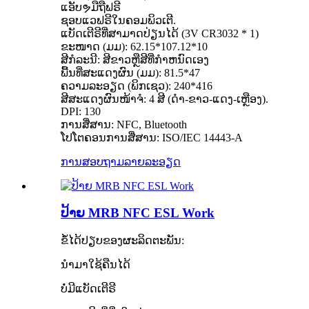
ແອັບຯມືຖືຟຣີ
ຊອບແວຟຣີໃນຄອມພິວເຕີ.
ແບັດເຕີຣີທີ່ສາມາດປ່ຽນໄດ້ (3V CR3032 * 1)
ຂະໜາດ (ມມ): 62.15*107.12*10
ສີກໍລະນີ: ສີຂາວຫຼືສີທີ່ກໍາຫນົດເອງ
ພື້ນທີ່ສະແດງຜົນ (ມມ): 81.5*47
ຄວາມລະອຽດ (ພິກເຊວ): 240*416
ສີສະແດງຜົນໜ້າຈໍ: 4 ສີ (ດຳ-ຂາວ-ແດງ-ເຫຼືອງ).
DPI: 130
ການສື່ສານ: NFC, Bluetooth
ໂປໂຕຄອນການສື່ສານ: ISO/IEC 14443-A
ການສອບຖາມ
ລາຍລະອຽດ
ປ້າຍ MRB NFC ESL Work
ຂໍ້ໄດ້ປຽບຂອງຜະລິດຕະພັນ:
ນຳມາໃຊ້ຄືນໄດ້
ບໍ່ມີແບັດເຕີຣີ