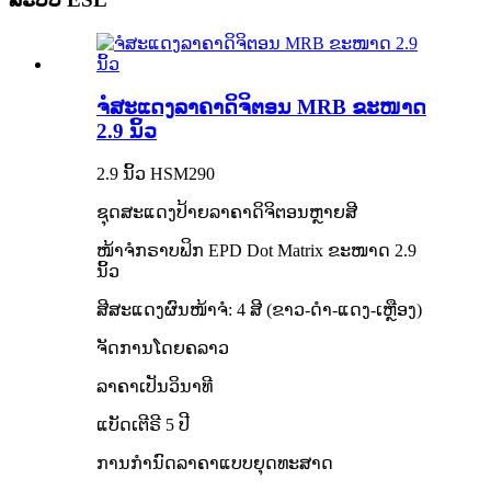
ຈໍສະແດງລາຄາດິຈິຕອນ MRB ຂະໜາດ
2.9 ນິ້ວ
2.9 ນິ້ວ HSM290
ຊຸດສະແດງປ້າຍລາຄາດິຈິຕອນຫຼາຍສີ
ໜ້າຈໍກຣາບຟິກ EPD Dot Matrix ຂະໜາດ 2.9
ນິ້ວ
ສີສະແດງຜົນໜ້າຈໍ: 4 ສີ (ຂາວ-ດຳ-ແດງ-ເຫຼືອງ)
ຈັດການໂດຍຄລາວ
ລາຄາເປັນວິນາທີ
ແບັດເຕີຣີ 5 ປີ
ການກຳນົດລາຄາແບບຍຸດທະສາດ