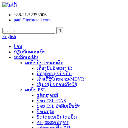
+86-21-52353906
paul@mrbretail.com
English
ບ້ານ
ກ່ຽວກັບພວກເຮົາ
ຜະລິດຕະພັນ
ລະບົບນັບຈຳນວນຄົນ
ເຄື່ອງນັບລຳແສງ IR
ກ້ອງຖ່າຍຮູບນັບຄົນ
ເຄົາເຕີ້ຜູ້ໂດຍສານ/MDVR
ເຊັນເຊີນັບການເຂົ້າໃຊ້
ລະບົບ ESL
ແທັກຫຼາຍສີ
ປ້າຍ ESL+EAS
ປ້າຍ ESL ສຳລັບເສື້ອຜ້າ
ປ້າຍວຽກ
ບັດໂຕະເອເລັກໂຕຣນິກ
AP (ສະຖານີຖານ)
ອຸປະກອນເສີມ ESL