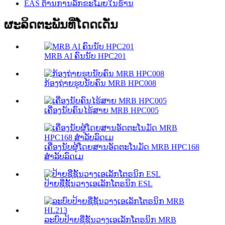
EAS ຕ້ານການລັກຂະໂມຍໃນຮ້ານ
ຜະລິດຕະພັນທີ່ໂດດເດັ່ນ
MRB AI ຄົນນັບ HPC201
ກ້ອງຖ່າຍຮູບນັບຄົນ MRB HPC008
ເຄື່ອງນັບຄົນໄຮ້ສາຍ MRB HPC005
ເຄື່ອງນັບຜູ້ໂດຍສານອັດຕະໂນມັດ MRB HPC168
ສຳລັບລົດເມ
ປ້າຍຊື່ຊັ້ນວາງເອເລັກໂຕຣນິກ ESL
ລະບົບປ້າຍຊື່ຊັ້ນວາງເອເລັກໂຕຣນິກ MRB