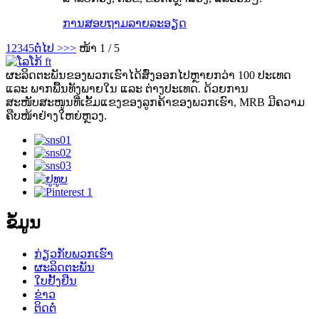
ການສອບຖາມ
ລາຍລະອຽດ
1
2
3
4
5
ຕໍ່ໄປ >
>>
ໜ້າ 1 / 5
ຜະລິດຕະພັນຂອງພວກເຮົາໄດ້ສົ່ງອອກໄປຫຼາຍກວ່າ 100 ປະເທດ
ແລະ ພາກພື້ນທັງພາຍໃນ ແລະ ຕ່າງປະເທດ. ດ້ວຍການ
ສະໜັບສະໜູນທີ່ເຂັ້ມແຂງຂອງລູກຄ້າຂອງພວກເຮົາ, MRB ມີຄວາມ
ຄືບໜ້າຢ່າງໃຫຍ່ຫຼວງ.
ຂໍ້ມູນ
ກ່ຽວກັບພວກເຮົາ
ຜະລິດຕະພັນ
ໃບຢັ້ງຢືນ
ຂ່າວ
ຕິດຕໍ່