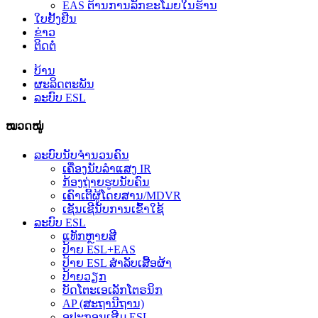
EAS ຕ້ານການລັກຂະໂມຍໃນຮ້ານ
ໃບຢັ້ງຢືນ
ຂ່າວ
ຕິດຕໍ່
ບ້ານ
ຜະລິດຕະພັນ
ລະບົບ ESL
ໝວດໝູ່
ລະບົບນັບຈຳນວນຄົນ
ເຄື່ອງນັບລຳແສງ IR
ກ້ອງຖ່າຍຮູບນັບຄົນ
ເຄົາເຕີ້ຜູ້ໂດຍສານ/MDVR
ເຊັນເຊີນັບການເຂົ້າໃຊ້
ລະບົບ ESL
ແທັກຫຼາຍສີ
ປ້າຍ ESL+EAS
ປ້າຍ ESL ສຳລັບເສື້ອຜ້າ
ປ້າຍວຽກ
ບັດໂຕະເອເລັກໂຕຣນິກ
AP (ສະຖານີຖານ)
ອຸປະກອນເສີມ ESL