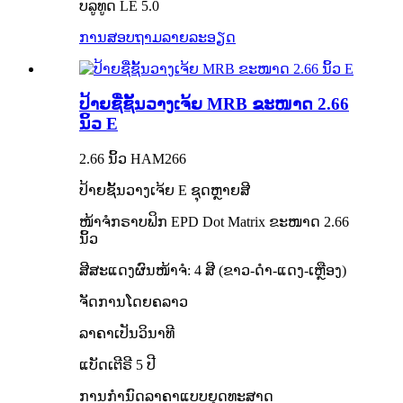
ບລູທູດ LE 5.0
ການສອບຖາມ
ລາຍລະອຽດ
ປ້າຍຊື່ຊັ້ນວາງເຈ້ຍ MRB ຂະໜາດ 2.66
ນິ້ວ E
2.66 ນິ້ວ HAM266
ປ້າຍຊັ້ນວາງເຈ້ຍ E ຊຸດຫຼາຍສີ
ໜ້າຈໍກຣາບຟິກ EPD Dot Matrix ຂະໜາດ 2.66
ນິ້ວ
ສີສະແດງຜົນໜ້າຈໍ: 4 ສີ (ຂາວ-ດຳ-ແດງ-ເຫຼືອງ)
ຈັດການໂດຍຄລາວ
ລາຄາເປັນວິນາທີ
ແບັດເຕີຣີ 5 ປີ
ການກຳນົດລາຄາແບບຍຸດທະສາດ