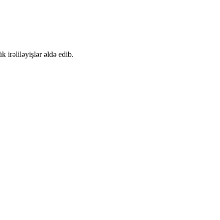
irəliləyişlər əldə edib.