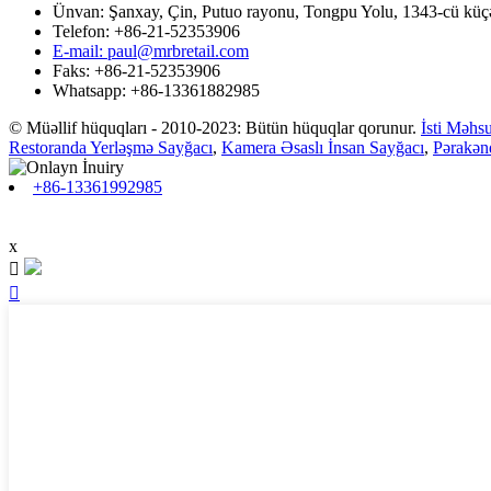
Ünvan: Şanxay, Çin, Putuo rayonu, Tongpu Yolu, 1343-cü küçə,
Telefon: +86-21-52353906
E-mail: paul@mrbretail.com
Faks: +86-21-52353906
Whatsapp: +86-13361882985
© Müəllif hüquqları - 2010-2023: Bütün hüquqlar qorunur.
İsti Məhsu
Restoranda Yerləşmə Sayğacı
,
Kamera Əsaslı İnsan Sayğacı
,
Pərakənd
+86-13361992985
x

