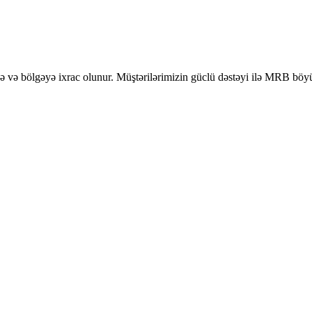
və bölgəyə ixrac olunur. Müştərilərimizin güclü dəstəyi ilə MRB böyük 