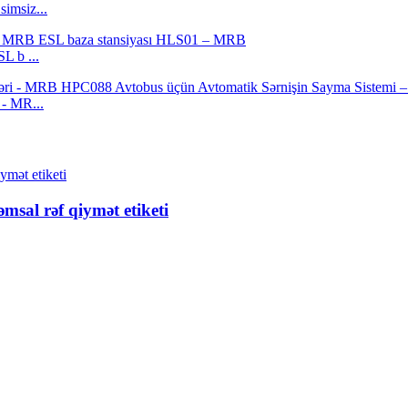
imsiz...
L b ...
 - MR...
sal rəf qiymət etiketi