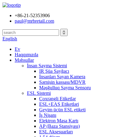
+86-21-52353906
paul@mrbretail.com
English
Ev
Haqqımızda
Məhsullar
İnsan Sayma Sistemi
IR Şüa Sayğacı
İnsanları Sayan Kamera
Sərnişin kassası/MDVR
Məşğulluq Sayma Sensoru
ESL Sistemi
Çoxrəngli Etiketlər
ESL+EAS Etiketləri
Geyim üçün ESL etiketi
İş Nişanı
Elektron Masa Kartı
AP (Baza Stansiyası)
ESL Aksesuarları