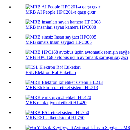
MRB AI People HPC201-ə qarşı çıxır
MRB insanları sayan kamera HPC008
MRB simsiz İnsan sayğacı HPC005
MRB HPC168 avtobus üçün avtomatik sərnişin sayğacı
ESL Elektron Rəf Etiketləri
MRB Elektron rəf etiket sistemi HL213
MRB e ink qiymət etiketi HL420
MRB ESL etiket sistemi HL750