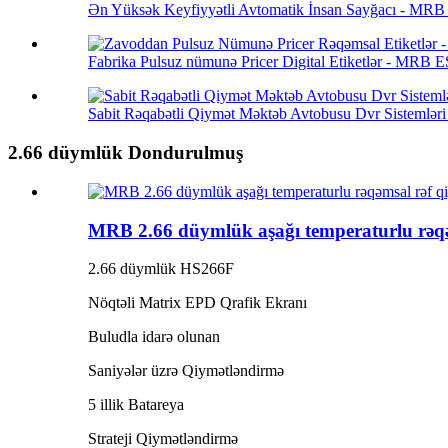
Ən Yüksək Keyfiyyətli Avtomatik İnsan Sayğacı - MRB s
Fabrika Pulsuz nümunə Pricer Digital Etiketlər - MRB ES
Sabit Rəqabətli Qiymət Məktəb Avtobusu Dvr Sistemləri
2.66 düymlük Dondurulmuş
MRB 2.66 düymlük aşağı temperaturlu rəqəm
2.66 düymlük HS266F
Nöqtəli Matrix EPD Qrafik Ekranı
Buludla idarə olunan
Saniyələr üzrə Qiymətləndirmə
5 illik Batareya
Strateji Qiymətləndirmə