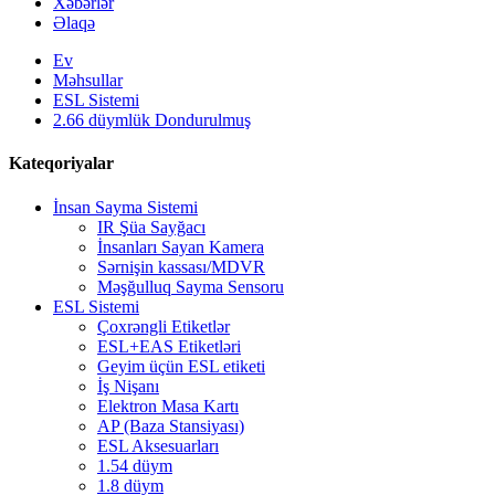
Xəbərlər
Əlaqə
Ev
Məhsullar
ESL Sistemi
2.66 düymlük Dondurulmuş
Kateqoriyalar
İnsan Sayma Sistemi
IR Şüa Sayğacı
İnsanları Sayan Kamera
Sərnişin kassası/MDVR
Məşğulluq Sayma Sensoru
ESL Sistemi
Çoxrəngli Etiketlər
ESL+EAS Etiketləri
Geyim üçün ESL etiketi
İş Nişanı
Elektron Masa Kartı
AP (Baza Stansiyası)
ESL Aksesuarları
1.54 düym
1.8 düym