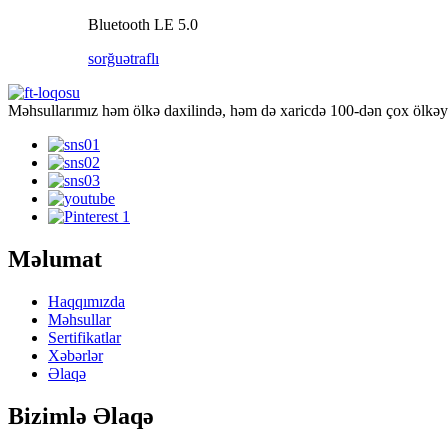
Bluetooth LE 5.0
sorğu
ətraflı
Məhsullarımız həm ölkə daxilində, həm də xaricdə 100-dən çox ölkəyə 
Məlumat
Haqqımızda
Məhsullar
Sertifikatlar
Xəbərlər
Əlaqə
Bizimlə Əlaqə