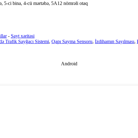
 5-ci bina, 4-cü mərtəbə, 5A12 nömrəli otaq
llar
-
Sayt xəritəsi
ə Trafik Sayğacı Sistemi
,
Qapı Sayma Sensoru
,
İzdihamın Sayılması
,
Android