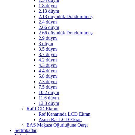
1.54 düym
1.8 düym
2.13 düym
2.13 düymlük Dondurulmuş
2.4 düym
2.66 düym
2.66 düymlük Dondurulmuş
2.9 düym
3 düym
3,5 düym
3.7 düym
4.2 düym
4.3 düym
4.4 düym
5.8 düym
7.3 düym
7.5 düym
10.2 düym
11.6 düym
13.3 düym
Rəf LCD Ekranı
Rəf Kənarında LCD Ekran
Asma Rəf LCD Ekran
EAS Mağaza Oğurluğuna Qarşı
Sertifikatlar