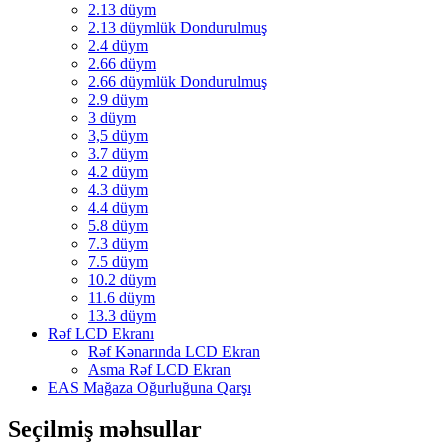
2.13 düym
2.13 düymlük Dondurulmuş
2.4 düym
2.66 düym
2.66 düymlük Dondurulmuş
2.9 düym
3 düym
3,5 düym
3.7 düym
4.2 düym
4.3 düym
4.4 düym
5.8 düym
7.3 düym
7.5 düym
10.2 düym
11.6 düym
13.3 düym
Rəf LCD Ekranı
Rəf Kənarında LCD Ekran
Asma Rəf LCD Ekran
EAS Mağaza Oğurluğuna Qarşı
Seçilmiş məhsullar