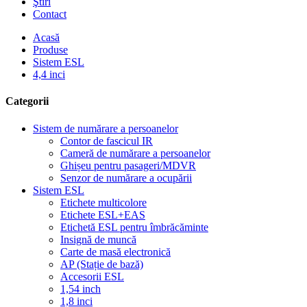
Ştiri
Contact
Acasă
Produse
Sistem ESL
4,4 inci
Categorii
Sistem de numărare a persoanelor
Contor de fascicul IR
Cameră de numărare a persoanelor
Ghișeu pentru pasageri/MDVR
Senzor de numărare a ocupării
Sistem ESL
Etichete multicolore
Etichete ESL+EAS
Etichetă ESL pentru îmbrăcăminte
Insignă de muncă
Carte de masă electronică
AP (Stație de bază)
Accesorii ESL
1,54 inch
1,8 inci