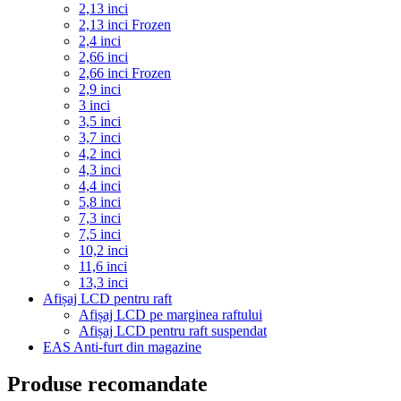
2,13 inci
2,13 inci Frozen
2,4 inci
2,66 inci
2,66 inci Frozen
2,9 inci
3 inci
3,5 inci
3,7 inci
4,2 inci
4,3 inci
4,4 inci
5,8 inci
7,3 inci
7,5 inci
10,2 inci
11,6 inci
13,3 inci
Afișaj LCD pentru raft
Afișaj LCD pe marginea raftului
Afișaj LCD pentru raft suspendat
EAS Anti-furt din magazine
Produse recomandate