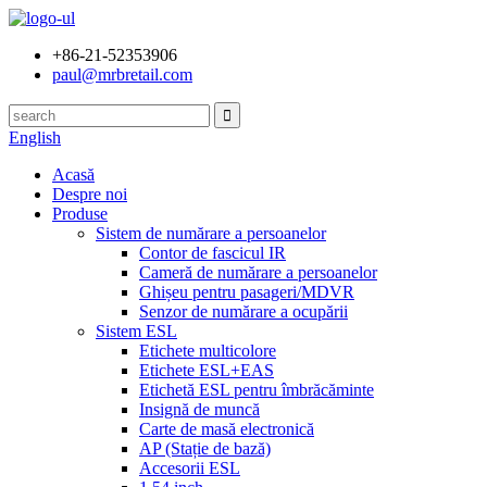
+86-21-52353906
paul@mrbretail.com
English
Acasă
Despre noi
Produse
Sistem de numărare a persoanelor
Contor de fascicul IR
Cameră de numărare a persoanelor
Ghișeu pentru pasageri/MDVR
Senzor de numărare a ocupării
Sistem ESL
Etichete multicolore
Etichete ESL+EAS
Etichetă ESL pentru îmbrăcăminte
Insignă de muncă
Carte de masă electronică
AP (Stație de bază)
Accesorii ESL