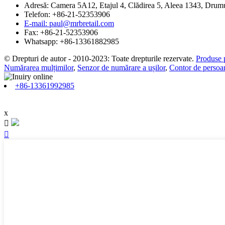
Adresă: Camera 5A12, Etajul 4, Clădirea 5, Aleea 1343, Drumu
Telefon: +86-21-52353906
E-mail: paul@mrbretail.com
Fax: +86-21-52353906
Whatsapp: +86-13361882985
© Drepturi de autor - 2010-2023: Toate drepturile rezervate.
Produse 
Numărarea mulțimilor
,
Senzor de numărare a ușilor
,
Contor de persoa
+86-13361992985
x

