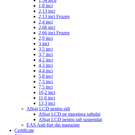
1,54 inch
1,8 inci
2,13 inci
2,13 inci Frozen
2,4 inci
2,66 inci
2,66 inci Frozen
2,9 inci
3 inci
3,5 inci
3,7 inci
4,2 inci
4,3 inci
4,4 inci
5,8 inci
7,3 inci
7,5 inci
10,2 inci
11,6 inci
13,3 inci
Afișaj LCD pentru raft
Afișaj LCD pe marginea raftului
Afișaj LCD pentru raft suspendat
EAS Anti-furt din magazine
Certificate