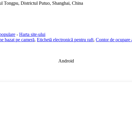
l Tongpu, Districtul Putuo, Shanghai, China
populare
-
Harta site-ului
ne bazat pe cameră
,
Etichetă electronică pentru raft
,
Contor de ocupare a
Android