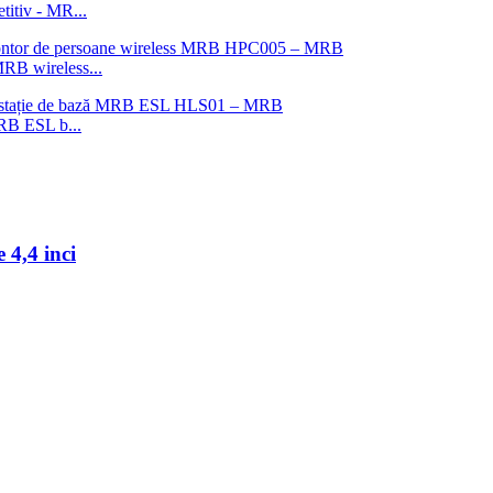
titiv - MR...
MRB wireless...
MRB ESL b...
 4,4 inci