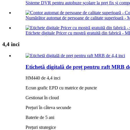
Sisteme DVR pentru autobuze școlare la preț fix și compe
Numărător automat de persoane de calitate superioară - 
Etichete digitale Pricer cu mostră gratuită din fabrică - 
4,4 inci
Etichetă digitală de preț pentru raft MRB de
HM440 de 4,4 inci
Ecran grafic EPD cu matrice de puncte
Gestionat în cloud
Prețuri în câteva secunde
Baterie de 5 ani
Prețuri strategice