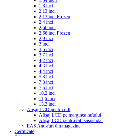
1,54 inch
1,8 inci
2,13 inci
2,13 inci Frozen
2,4 inci
2,66 inci
2,66 inci Frozen
2,9 inci
3 inci
3,5 inci
3,7 inci
4,2 inci
4,3 inci
4,4 inci
5,8 inci
7,3 inci
7,5 inci
10,2 inci
11,6 inci
13,3 inci
Afișaj LCD pentru raft
Afișaj LCD pe marginea raftului
Afișaj LCD pentru raft suspendat
EAS Anti-furt din magazine
Certificate