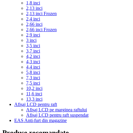
1,8 inci
2,13 inci
2,13 inci Frozen
2,4 inci
2,66 inci
2,66 inci Frozen
2,9 inci
3 inci
3,5 inci
3,7 inci
4,2 inci
4,3 inci
4,4 inci
5,8 inci
7,3 inci
7,5 inci
10,2 inci
11,6 inci
13,3 inci
Afișaj LCD pentru raft
Afișaj LCD pe marginea raftului
Afișaj LCD pentru raft suspendat
EAS Anti-furt din magazine
Produse recomandate