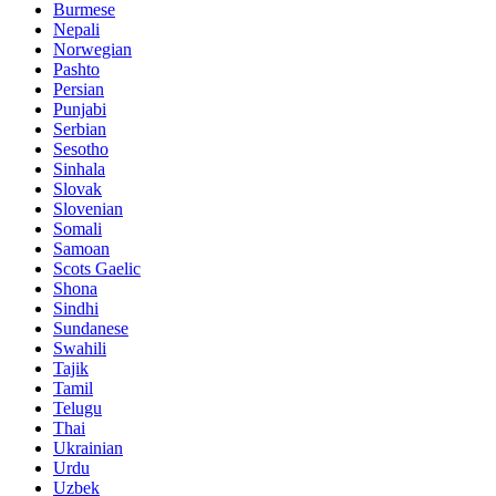
Burmese
Nepali
Norwegian
Pashto
Persian
Punjabi
Serbian
Sesotho
Sinhala
Slovak
Slovenian
Somali
Samoan
Scots Gaelic
Shona
Sindhi
Sundanese
Swahili
Tajik
Tamil
Telugu
Thai
Ukrainian
Urdu
Uzbek