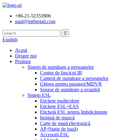
+86-21-52353906
paul@mrbretail.com
English
Acasă
Despre noi
Produse
Sistem de numărare a persoanelor
Contor de fascicul IR
Cameră de numărare a persoanelor
Ghișeu pentru pasageri/MDVR
Senzor de numărare a ocupării
Sistem ESL
Etichete multicolore
Etichete ESL+EAS
Etichetă ESL pentru îmbrăcăminte
Insignă de muncă
Carte de masă electronică
AP (Stație de bază)
Accesorii ESL