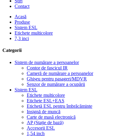
Ştiri
Contact
Acasă
Produse
Sistem ESL
Etichete multicolore
7,3 inci
Categorii
Sistem de numărare a persoanelor
Contor de fascicul IR
Cameră de numărare a persoanelor
Ghișeu pentru pasageri/MDVR
Senzor de numărare a ocupării
Sistem ESL
Etichete multicolore
Etichete ESL+EAS
Etichetă ESL pentru îmbrăcăminte
Insignă de muncă
Carte de masă electronică
AP (Stație de bază)
Accesorii ESL
1,54 inch