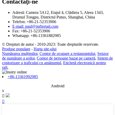
Contactaţi-ne
Adresă: Camera 5A12, Etajul 4, Clădirea 5, Aleea 1343,
Drumul Tongpu, Districtul Putuo, Shanghai, China
Telefon: +86-21-52353906
E-mail: paul@mrbretail.com
Fax: +86-21-52353906
Whatsapp: +86-13361882985
© Drepturi de autor - 2010-2023: Toate drepturile rezervate.
Produse populare
-
Harta site-ului
Numărarea mulțimilor
,
Contor de ocupare a restaurantului
,
Senzor
de numărare a ușilor
,
Contor de persoane bazat pe cameră
,
Sistem de
contorizare a traficului cu amănuntul
,
Etichetă electronică pentru
raft
,
+86-13361992985
Android
x

