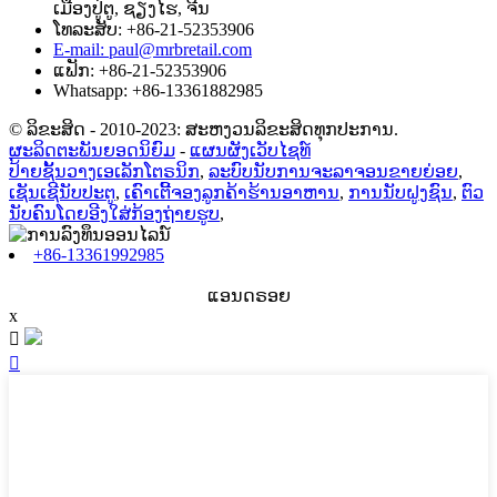
ເມືອງປູ່ຕູ, ຊຽງໄຮ, ຈີນ
ໂທລະສັບ: +86-21-52353906
E-mail: paul@mrbretail.com
ແຟັກ: +86-21-52353906
Whatsapp: +86-13361882985
© ລິຂະສິດ - 2010-2023: ສະຫງວນລິຂະສິດທຸກປະການ.
ຜະລິດຕະພັນຍອດນິຍົມ
-
ແຜນຜັງເວັບໄຊທ໌
ປ້າຍຊັ້ນວາງເອເລັກໂຕຣນິກ
,
ລະບົບນັບການຈະລາຈອນຂາຍຍ່ອຍ
,
ເຊັນເຊີນັບປະຕູ
,
ເຄົາເຕີ້ຈອງລູກຄ້າຮ້ານອາຫານ
,
ການນັບຝູງຊົນ
,
ຕົວ
ນັບຄົນໂດຍອີງໃສ່ກ້ອງຖ່າຍຮູບ
,
+86-13361992985
ແອນດຣອຍ
x

