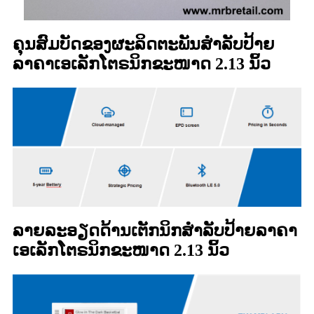
ຄຸນສົມບັດຂອງຜະລິດຕະພັນສຳລັບປ້າຍ
ລາຄາເອເລັກໂຕຣນິກຂະໜາດ 2.13 ນິ້ວ
ລາຍລະອຽດດ້ານເຕັກນິກສຳລັບປ້າຍລາຄາ
ເອເລັກໂຕຣນິກຂະໜາດ 2.13 ນິ້ວ