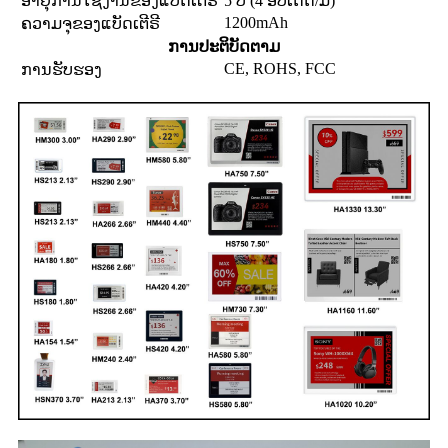
ອາຍຸການໃຊ້ງານຂອງແບັດເຕີຣີ
5 ປີ (4 ອັບເດດ/ມື້)
1200mAh
ຄວາມຈຸຂອງແບັດເຕີຣີ
ການປະຕິບັດຕາມ
CE, ROHS, FCC
ການຮັບຮອງ