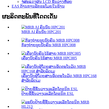
ຈໍສະແດງຜົນ LCD ຊັ້ນວາງຫ້ອຍ
EAS ຕ້ານການລັກຂະໂມຍໃນຮ້ານ
ຜະລິດຕະພັນທີ່ໂດດເດັ່ນ
MRB AI ຄົນນັບ HPC201
ກ້ອງຖ່າຍຮູບນັບຄົນ MRB HPC008
ເຄື່ອງນັບຄົນໄຮ້ສາຍ MRB HPC005
ເຄື່ອງນັບຜູ້ໂດຍສານອັດຕະໂນມັດ MRB HPC168
ສຳລັບລົດເມ
ປ້າຍຊື່ຊັ້ນວາງເອເລັກໂຕຣນິກ ESL