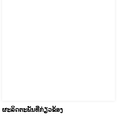
ຜະລິດຕະພັນທີ່ກ່ຽວຂ້ອງ