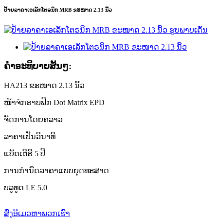
ປ້າຍລາຄາເອເລັກໂຕຣນິກ MRB ຂະໜາດ 2.13 ນິ້ວ
ຄໍາອະທິບາຍສັ້ນໆ:
HA213 ຂະໜາດ 2.13 ນິ້ວ
ໜ້າຈໍກຣາບຟິກ Dot Matrix EPD
ຈັດການໂດຍຄລາວ
ລາຄາເປັນວິນາທີ
ແບັດເຕີຣີ 5 ປີ
ການກຳນົດລາຄາແບບຍຸດທະສາດ
ບລູທູດ LE 5.0
ສົ່ງອີເມວຫາພວກເຮົາ