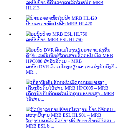
ລະບົບປ້າຍຊື່ຊັ້ນວາງເອເລັກໂຕຣນິກ MRB
HL213
ປ້າຍລາຄາໝຶກໄຟຟ້າ MRB HL420
ລະບົບປ້າຍ MRB ESL HL750
ລະບົບ DVR ລົດເມໂຮງຮຽນລາຄາແຂ່ງຂັນຄົງທີ່ -
MR...
ເຄື່ອງນັບຄົນອັດຕະໂນມັດຄຸນນະພາບສູງ - MRB
ໄຮ້ສາຍ...
ໂຮງງານຜະລິດຕົວຢ່າງຟຣີ Pricer ປ້າຍດິຈິຕອນ -
MRB ESL b ...