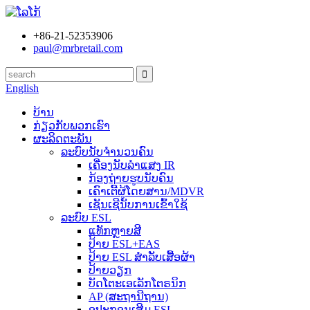
+86-21-52353906
paul@mrbretail.com
English
ບ້ານ
ກ່ຽວກັບພວກເຮົາ
ຜະລິດຕະພັນ
ລະບົບນັບຈຳນວນຄົນ
ເຄື່ອງນັບລຳແສງ IR
ກ້ອງຖ່າຍຮູບນັບຄົນ
ເຄົາເຕີ້ຜູ້ໂດຍສານ/MDVR
ເຊັນເຊີນັບການເຂົ້າໃຊ້
ລະບົບ ESL
ແທັກຫຼາຍສີ
ປ້າຍ ESL+EAS
ປ້າຍ ESL ສຳລັບເສື້ອຜ້າ
ປ້າຍວຽກ
ບັດໂຕະເອເລັກໂຕຣນິກ
AP (ສະຖານີຖານ)
ອຸປະກອນເສີມ ESL