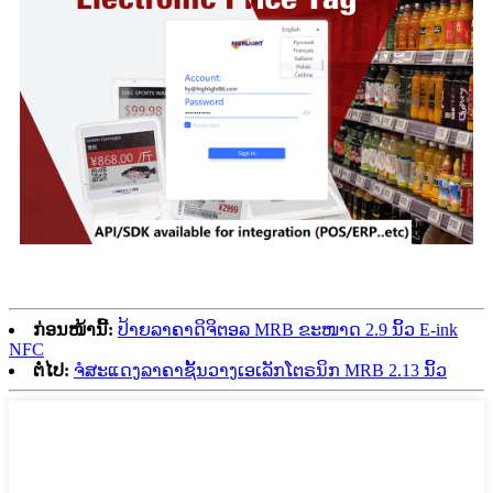
ກ່ອນໜ້ານີ້:
ປ້າຍລາຄາດິຈິຕອລ MRB ຂະໜາດ 2.9 ນິ້ວ E-ink
NFC
ຕໍ່ໄປ:
ຈໍສະແດງລາຄາຊັ້ນວາງເອເລັກໂຕຣນິກ MRB 2.13 ນິ້ວ