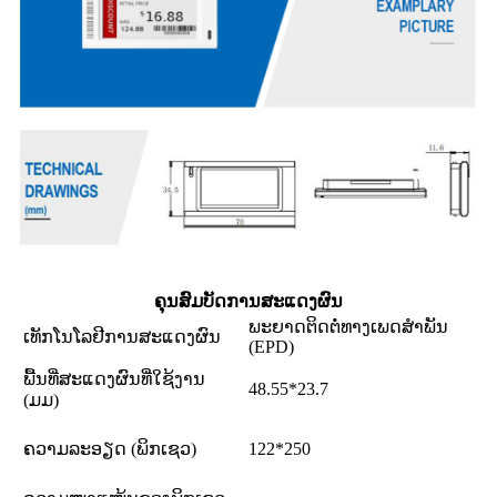
ຄຸນສົມບັດການສະແດງຜົນ
ພະຍາດຕິດຕໍ່ທາງເພດສຳພັນ
ເທັກໂນໂລຢີການສະແດງຜົນ
(EPD)
ພື້ນທີ່ສະແດງຜົນທີ່ໃຊ້ງານ
48.55*23.7
(ມມ)
ຄວາມລະອຽດ (ພິກເຊວ)
122*250