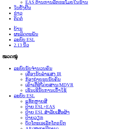
EAS ຕ້ານການລັກຂະໂມຍໃນຮ້ານ
ໃບຢັ້ງຢືນ
ຂ່າວ
ຕິດຕໍ່
ບ້ານ
ຜະລິດຕະພັນ
ລະບົບ ESL
2.13 ນິ້ວ
ໝວດໝູ່
ລະບົບນັບຈຳນວນຄົນ
ເຄື່ອງນັບລຳແສງ IR
ກ້ອງຖ່າຍຮູບນັບຄົນ
ເຄົາເຕີ້ຜູ້ໂດຍສານ/MDVR
ເຊັນເຊີນັບການເຂົ້າໃຊ້
ລະບົບ ESL
ແທັກຫຼາຍສີ
ປ້າຍ ESL+EAS
ປ້າຍ ESL ສຳລັບເສື້ອຜ້າ
ປ້າຍວຽກ
ບັດໂຕະເອເລັກໂຕຣນິກ
AP (ສະຖານີຖານ)