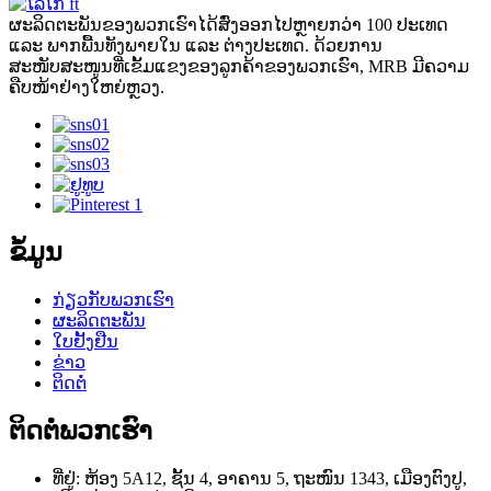
ຜະລິດຕະພັນຂອງພວກເຮົາໄດ້ສົ່ງອອກໄປຫຼາຍກວ່າ 100 ປະເທດ
ແລະ ພາກພື້ນທັງພາຍໃນ ແລະ ຕ່າງປະເທດ. ດ້ວຍການ
ສະໜັບສະໜູນທີ່ເຂັ້ມແຂງຂອງລູກຄ້າຂອງພວກເຮົາ, MRB ມີຄວາມ
ຄືບໜ້າຢ່າງໃຫຍ່ຫຼວງ.
ຂໍ້ມູນ
ກ່ຽວກັບພວກເຮົາ
ຜະລິດຕະພັນ
ໃບຢັ້ງຢືນ
ຂ່າວ
ຕິດຕໍ່
ຕິດຕໍ່ພວກເຮົາ
ທີ່ຢູ່: ຫ້ອງ 5A12, ຊັ້ນ 4, ອາຄານ 5, ຖະໜົນ 1343, ເມືອງຕົງປູ,