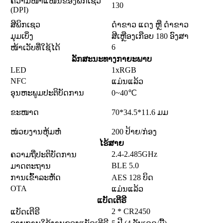
ຄວາມໜາແໜ້ນຂອງພິກເຊວ
130
(DPI)
ສີພິກເຊວ
ດຳຂາວ ແດງ ຫຼື ດຳຂາວ
ມຸມເບິ່ງ
ສີເຫຼືອງເກືອບ 180 ອົງສາ
6
ໜ້າເວັບທີ່ໃຊ້ໄດ້
ລັກສະນະທາງກາຍະພາບ
LED
1xRGB
NFC
ແມ່ນແລ້ວ
ອຸນຫະພູມປະຕິບັດການ
0~40℃
ຂະໜາດ
70*34.5*11.6 ມມ
ໜ່ວຍງານຫຸ້ມຫໍ່
200 ປ້າຍ/ກ່ອງ
ໄຮ້ສາຍ
2.4-2.485GHz
ຄວາມຖີ່ປະຕິບັດການ
BLE 5.0
ມາດຕະຖານ
ການເຂົ້າລະຫັດ
AES 128 ບິດ
OTA
ແມ່ນແລ້ວ
ແບັດເຕີຣີ
2 * CR2450
ແບັດເຕີຣີ