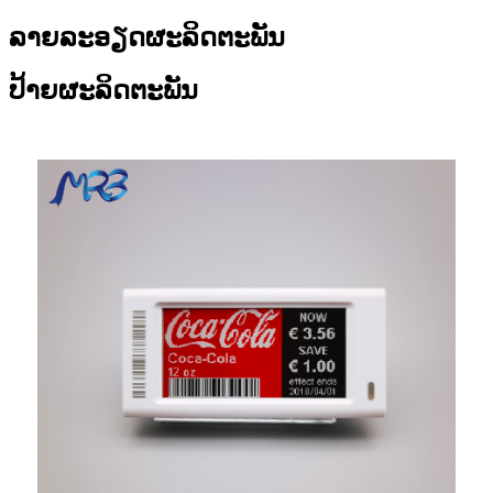
ລາຍລະອຽດຜະລິດຕະພັນ
ປ້າຍຜະລິດຕະພັນ