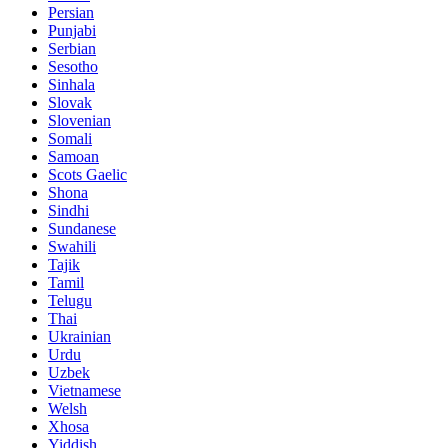
Persian
Punjabi
Serbian
Sesotho
Sinhala
Slovak
Slovenian
Somali
Samoan
Scots Gaelic
Shona
Sindhi
Sundanese
Swahili
Tajik
Tamil
Telugu
Thai
Ukrainian
Urdu
Uzbek
Vietnamese
Welsh
Xhosa
Yiddish