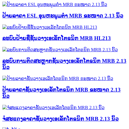
ປ້າຍລາຄາ ESL ອຸນຫະພູມຕ່ຳ MRB ຂະໜາດ 2.13 ນິ້ວ
ລະບົບປ້າຍຊື່ຊັ້ນວາງເອເລັກໂຕຣນິກ MRB HL213
ລະບົບການຕິດສະຫຼາກຊັ້ນວາງເອເລັກໂຕຣນິກ MRB 2.13
ນິ້ວ
ປ້າຍລາຄາຊັ້ນວາງເອເລັກໂຕຣນິກ MRB ຂະໜາດ 2.13
ນິ້ວ
ຈໍສະແດງລາຄາຊັ້ນວາງເອເລັກໂຕຣນິກ MRB 2.13 ນິ້ວ