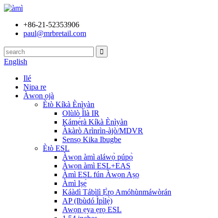
+86-21-52353906
paul@mrbretail.com
English
Ilé
Nipa re
Àwọn ọjà
Ètò Kíkà Ènìyàn
Olùlò Ìlà IR
Kámẹ́rà Kíkà Ènìyàn
Àkàrò Arìnrìn-àjò/MDVR
Sensọ Kika Ibugbe
Ètò ESL
Àwọn àmì aláwọ̀ púpọ̀
Àwọn àmì ESL+EAS
Àmì ESL fún Àwọn Aṣọ
Àmì Iṣẹ́
Káàdì Tábìlì Ẹ̀rọ Amóhùnmáwòrán
AP (Ibùdó Ìpìlẹ̀)
Awọn ẹya ẹrọ ESL