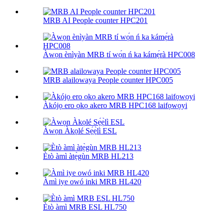
MRB AI People counter HPC201
Àwọn ènìyàn MRB tí wọ́n ń ka kámẹ́rà HPC008
MRB alailowaya People counter HPC005
Àkójọ ero ọkọ akero MRB HPC168 laifọwọyi
Àwọn Àkọlé Sẹ́ẹ̀lì ESL
Ètò àmì àtẹ̀gùn MRB HL213
Àmì iye owó inki MRB HL420
Ètò àmì MRB ESL HL750