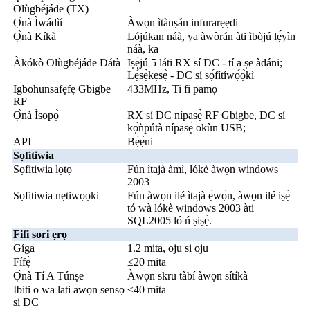
Olùgbéjáde (TX)
Ọ̀nà Ìwádìí
Àwọn ìtànṣán infurarẹẹdi
Ọ̀nà Kíkà
Lójúkan náà, ya àwòrán àti ìbòjú lẹ́yìn
náà, ka
Àkókò Olùgbéjáde Dátà
Iṣẹ́jú 5 láti RX sí DC - tí a ṣe àdáni;
Lẹ́sẹ̀kẹsẹ̀ - DC sí sọ́fítíwọ́ọ̀kì
Igbohunsafẹfẹ Gbigbe
433MHz, Ti fi pamọ
RF
Ọ̀nà Ìsopọ̀
RX sí DC nípasẹ̀ RF Gbigbe, DC sí
kọ̀ǹpútà nípasẹ̀ okùn USB;
API
Bẹ́ẹ̀ni
Sọfitiwia
Sọfitiwia lọtọ
Fún ìtajà àmì, lókè àwọn windows
2003
Sọfitiwia nẹtiwọọki
Fún àwọn ilé ìtajà ẹ̀wọ̀n, àwọn ilé iṣẹ́
tó wà lókè windows 2003 àti
SQL2005 ló ń ṣiṣẹ́.
Fifi sori ẹrọ
Gíga
1.2 mita, oju si oju
Fífẹ̀
≤20 mita
Ọ̀nà Tí A Túnṣe
Àwọn skru tàbí àwọn sítíkà
Ibiti o wa lati awọn sensọ
≤40 mita
si DC