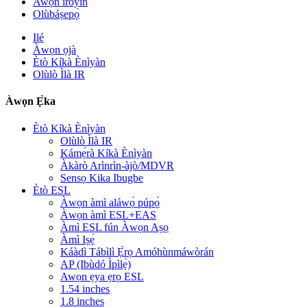
Awọn iroyin
Olùbáṣepọ̀
Ilé
Àwọn ọjà
Ètò Kíkà Ènìyàn
Olùlò Ìlà IR
Àwọn Ẹ̀ka
Ètò Kíkà Ènìyàn
Olùlò Ìlà IR
Kámẹ́rà Kíkà Ènìyàn
Àkàrò Arìnrìn-àjò/MDVR
Sensọ Kika Ibugbe
Ètò ESL
Àwọn àmì aláwọ̀ púpọ̀
Àwọn àmì ESL+EAS
Àmì ESL fún Àwọn Aṣọ
Àmì Iṣẹ́
Káàdì Tábìlì Ẹ̀rọ Amóhùnmáwòrán
AP (Ibùdó Ìpìlẹ̀)
Awọn ẹya ẹrọ ESL
1.54 inches
1.8 inches