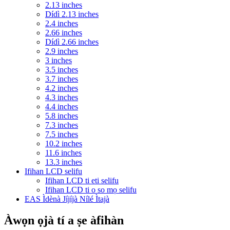
2.13 inches
Dídì 2.13 inches
2.4 inches
2.66 inches
Dídì 2.66 inches
2.9 inches
3 inches
3.5 inches
3.7 inches
4.2 inches
4.3 inches
4.4 inches
5.8 inches
7.3 inches
7.5 inches
10.2 inches
11.6 inches
13.3 inches
Ifihan LCD selifu
Ifihan LCD ti eti selifu
Ifihan LCD ti o so mọ selifu
EAS Ìdènà Jíjíjà Nílé Ìtajà
Àwọn ọjà tí a ṣe àfihàn