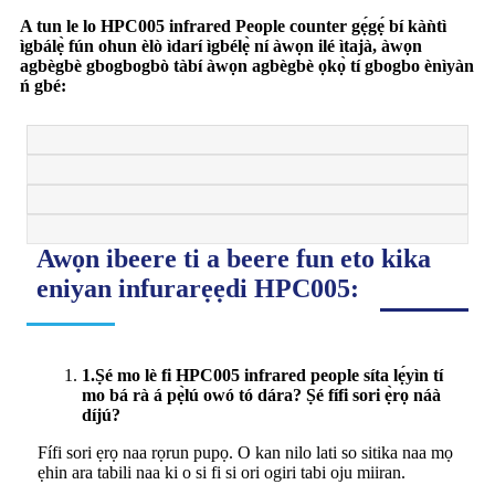
A tun le lo HPC005 infrared People counter gẹ́gẹ́ bí kàǹtì
ìgbálẹ̀ fún ohun èlò ìdarí ìgbélẹ̀ ní àwọn ilé ìtajà, àwọn
agbègbè gbogbogbò tàbí àwọn agbègbè ọkọ̀ tí gbogbo ènìyàn
ń gbé:
Awọn ibeere ti a beere fun eto kika
eniyan infurarẹẹdi HPC005:
1.Ṣé mo lè fi HPC005 infrared people síta lẹ́yìn tí
mo bá rà á pẹ̀lú owó tó dára? Ṣé fífi sori ẹ̀rọ náà
díjú?
Fífi sori ẹrọ naa rọrun pupọ. O kan nilo lati so sitika naa mọ
ẹhin ara tabili naa ki o si fi si ori ogiri tabi oju miiran.