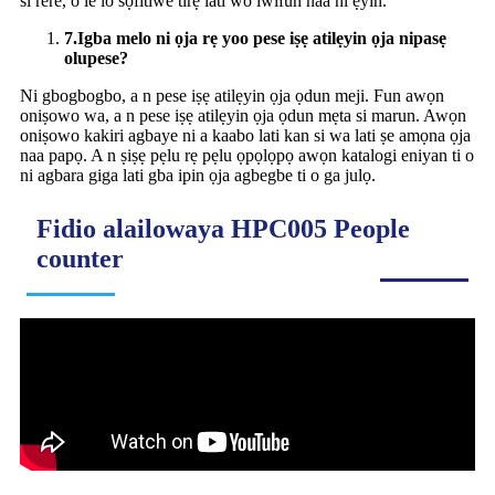
sí rere, o lè lo sọ́fítíwè tìrẹ láti wo ìwífún náà ní ẹ̀yìn.
7.
Igba melo ni ọja rẹ yoo pese iṣẹ atilẹyin ọja nipasẹ
olupese?
Ni gbogbogbo, a n pese iṣẹ atilẹyin ọja ọdun meji. Fun awọn
oniṣowo wa, a n pese iṣẹ atilẹyin ọja ọdun mẹta si marun. Awọn
oniṣowo kakiri agbaye ni a kaabo lati kan si wa lati ṣe amọna ọja
naa papọ. A n ṣiṣẹ pẹlu rẹ pẹlu ọpọlọpọ awọn katalogi eniyan ti o
ni agbara giga lati gba ipin ọja agbegbe ti o ga julọ.
Fidio alailowaya HPC005 People
counter