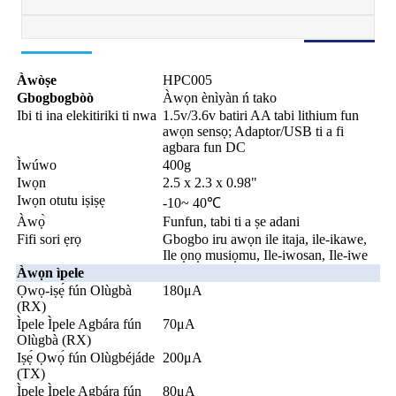
Àwòṣe
HPC005
Gbogbogbòò
Àwọn ènìyàn ń tako
Ibi ti ina elekitiriki ti nwa
1.5v/3.6v batiri AA tabi lithium fun
awọn sensọ; Adaptor/USB ti a fi
agbara fun DC
Ìwúwo
400g
Iwọn
2.5 x 2.3 x 0.98"
Iwọn otutu iṣiṣẹ
-10~ 40℃
Àwọ̀
Funfun, tabi ti a ṣe adani
Fifi sori ẹrọ
Gbogbo iru awọn ile itaja, ile-ikawe,
Ile ọnọ musiọmu, Ile-iwosan, Ile-iwe
Àwọn ìpele
Ọwọ-iṣẹ́ fún Olùgbà
180μA
(RX)
Ìpele Ìpele Agbára fún
70μA
Olùgbà (RX)
Iṣẹ́ Ọwọ́ fún Olùgbéjáde
200μA
(TX)
Ìpele Ìpele Agbára fún
80μA