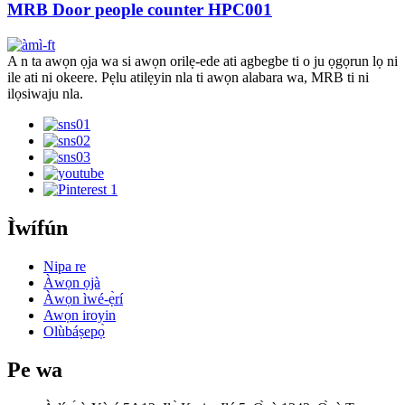
MRB Door people counter HPC001
A n ta awọn ọja wa si awọn orilẹ-ede ati agbegbe ti o ju ọgọrun lọ ni
ile ati ni okeere. Pẹlu atilẹyin nla ti awọn alabara wa, MRB ti ni
ilọsiwaju nla.
Ìwífún
Nipa re
Àwọn ọjà
Àwọn ìwé-ẹ̀rí
Awọn iroyin
Olùbáṣepọ̀
Pe wa