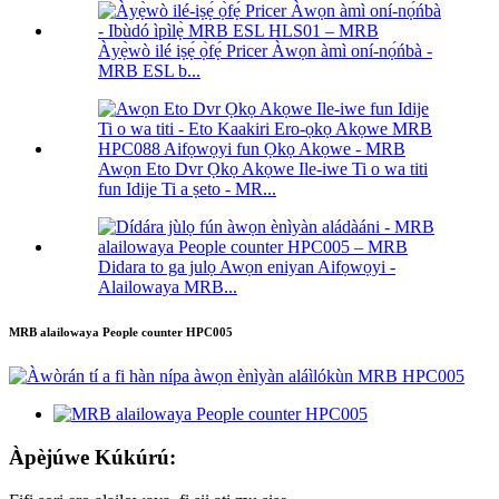
Àyẹ̀wò ilé iṣẹ́ ọ̀fẹ́ Pricer Àwọn àmì oní-nọ́ńbà -
MRB ESL b...
Awọn Eto Dvr Ọkọ Akọwe Ile-iwe Ti o wa titi
fun Idije Ti a ṣeto - MR...
Didara to ga julọ Awọn eniyan Aifọwọyi -
Alailowaya MRB...
MRB alailowaya People counter HPC005
Àpèjúwe Kúkúrú: