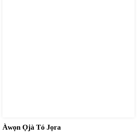
Àwọn Ọjà Tó Jọra