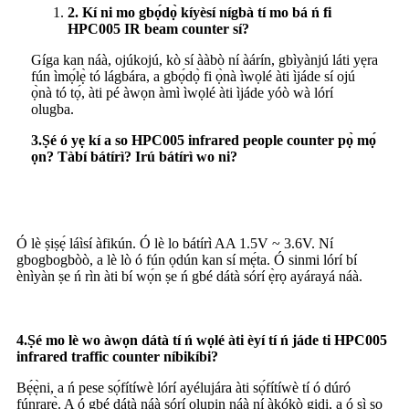
2. Kí ni mo gbọ́dọ̀ kíyèsí nígbà tí mo bá ń fi
HPC005 IR beam counter sí?
Gíga kan náà, ojúkojú, kò sí ààbò ní àárín, gbìyànjú láti yẹra
fún ìmọ́lẹ̀ tó lágbára, a gbọ́dọ̀ fi ọ̀nà ìwọlé àti ìjáde sí ojú
ọ̀nà tó tọ́, àti pé àwọn àmì ìwọlé àti ìjáde yóò wà lórí
olugba.
3.Ṣé ó yẹ kí a so HPC005 infrared people counter pọ̀ mọ́
ọn? Tàbí bátírì? Irú bátírì wo ni?
Ó lè ṣiṣẹ́ láìsí àfikún. Ó lè lo bátírì AA 1.5V ~ 3.6V. Ní
gbogbogbòò, a lè lò ó fún ọdún kan sí mẹ́ta. Ó sinmi lórí bí
ènìyàn ṣe ń rìn àti bí wọ́n ṣe ń gbé dátà sórí ẹ̀rọ ayárayá náà.
4.Ṣé mo lè wo àwọn dátà tí ń wọlé àti èyí tí ń jáde ti HPC005
infrared traffic counter níbikíbi?
Bẹ́ẹ̀ni, a ń pese sọ́fítíwè lórí ayélujára àti sọ́fítíwè tí ó dúró
fúnrarẹ̀. A ó gbé dátà náà sórí olupin náà ní àkókò gidi, a ó sì so