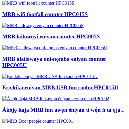
MRB wifi footfall counter HPC015S
MRB laifọwọyi eniyan counter HPC005S
MRB alailowaya oni-nọmba eniyan counter
HPC005U
Ẹrọ kika eniyan MRB USB fun soobu HPC015U
Àkójọ ìtajà MRB fún àwọn ènìyàn tí wọ́n ń ta ọjà...