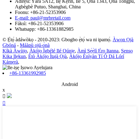
Àdírẹ́sì: Yàrá 5A12, Ilẹ̀ Kẹrin, Ilé 5, Ọ̀nà 1343, Ọ̀nà Tongpu,
Agbègbè Putuo, Shanghai, China
Foonu: +86-21-52353906
E-mail: paul@mrbretail.com
Fáksì: +86-21-52353906
Whatsapp: +86-13361882985
© Ẹ̀tọ́ àdáwòkọ - 2010-2023: Gbogbo ẹ̀tọ́ wa ni ipamọ́.
Àwọn Ọjà
Gbóná
-
Máàpù ojú-ọ̀nà
Kíkà Àwùjọ
,
Àkójọ Ìgbélé Ilé Oúnjẹ
,
Àmì Sẹ́ẹ̀lì Ẹ̀rọ Itanna
,
Sensọ
Kika Ilẹkun
,
Ètò Àkójọ Ìtajà Ọjà
,
Àkójọ Ènìyàn Tí Ó Dá Lórí
Kámẹ́rà
,
+86-13361992985
Android
x

