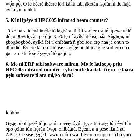
wọ́n pọ̀. O lè béèrè ìbéèrè lórí kàǹtì tàbí àkótán ìsọfúnni ilé ìtajà
èyíkéyìí níbikíbi.
5. Kí ni ìpéye ti HPC005 infrared beam counter?
Tí kò bá sí ìdènà ìmọ́lẹ̀ tó lágbára, tí fífi sori ẹrọ sì tọ́, ìpéye rẹ̀ lè
dé ju 90% lọ, àti pé ó ju 95% lọ ní àyíká ilé iṣẹ́ náà. Ṣùgbọ́n, ní
gbogbogbòò, àyíká ibi tí oníbàárà ń gbé sori ẹrọ náà jẹ́ ohun tó
díjú díẹ̀. Èyí yẹ kí a ṣe àtúnṣe sí gẹ́gẹ́ bí ibi tí a gbé sori ẹrọ náà
gan-an láti lè ṣe àṣeyọrí tó ga jùlọ.
6. Mo ni ERP tabi software miiran. Mo fẹ lati ṣepọ pẹlu
HPC005 infrared counter rẹ, ki emi le ka data ti ẹrọ rẹ taara
pẹlu software ti ara mi,
is
o dara?
Ìdáhùn:
Gẹ́gẹ́ bí olùpèsè tó ju ọdún mẹ́ẹ̀ẹ́dógún lọ, a ti ń ṣiṣẹ́ lórí èyí fún
ọ̀pọ̀ ọdún fún ìrọ̀rùn àwọn oníbàárà, Bẹ́ẹ̀ni, a ń pèsè ìlànà àti
API. O lè ṣiṣẹ́ gẹ́gẹ́ bí àwọn ìtọ́ni wa. Lẹ́yìn tí ìsopọ̀ náà bá yọrí