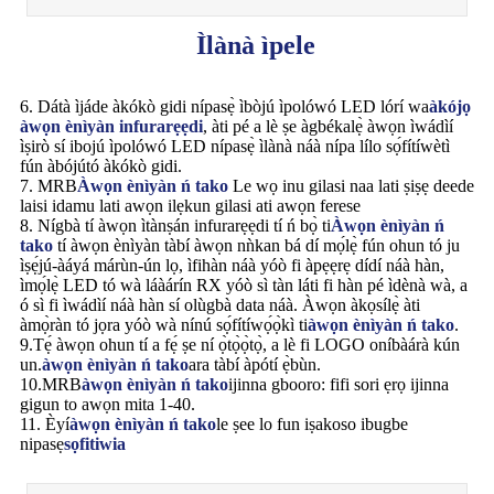
Ìlànà ìpele
6. Dátà ìjáde àkókò gidi nípasẹ̀ ìbòjú ìpolówó LED lórí wa
àkójọ
àwọn ènìyàn infurarẹẹdi
, àti pé a lè ṣe àgbékalẹ̀ àwọn ìwádìí
ìṣirò sí ibojú ìpolówó LED nípasẹ̀ ìlànà náà nípa lílo sọ́fítíwètì
fún àbójútó àkókò gidi.
7. MRB
Àwọn ènìyàn ń tako
Le wọ inu gilasi naa lati ṣiṣẹ deede
laisi idamu lati awọn ilẹkun gilasi ati awọn ferese
8. Nígbà tí àwọn ìtànṣán infurarẹẹdi tí ń bọ̀ ti
Àwọn ènìyàn ń
tako
tí àwọn ènìyàn tàbí àwọn nǹkan bá dí mọ́lẹ̀ fún ohun tó ju
ìṣẹ́jú-àáyá márùn-ún lọ, ìfihàn náà yóò fi àpẹẹrẹ dídí náà hàn,
ìmọ́lẹ̀ LED tó wà láàárín RX yóò sì tàn láti fi hàn pé ìdènà wà, a
ó sì fi ìwádìí náà hàn sí olùgbà data náà. Àwọn àkọsílẹ̀ àti
àmọ̀ràn tó jọra yóò wà nínú sọ́fítíwọ́ọ̀kì ti
àwọn ènìyàn ń tako
.
9.Tẹ́ àwọn ohun tí a fẹ́ ṣe ní ọ̀tọ̀ọ̀tọ̀, a lè fi LOGO oníbàárà kún
un.
àwọn ènìyàn ń tako
ara tàbí àpótí ẹ̀bùn.
10.MRB
àwọn ènìyàn ń tako
ijinna gbooro: fifi sori ẹrọ ijinna
gigun to awọn mita 1-40.
11. Èyí
àwọn ènìyàn ń tako
le ṣee lo fun iṣakoso ibugbe
nipasẹ
sọfitiwia