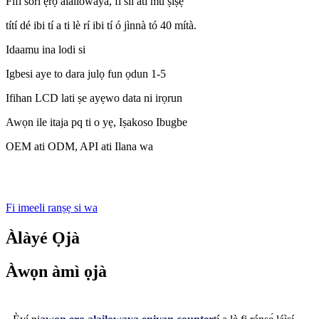
Fifi sori ẹrọ alailowaya, fi sii ati mu ṣiṣẹ
títí dé ibi tí a ti lè rí ibi tí ó jìnnà tó 40 mítà.
Idaamu ina lodi si
Igbesi aye to dara julọ fun ọdun 1-5
Ifihan LCD lati ṣe ayẹwo data ni irọrun
Awọn ile itaja pq ti o yẹ, Iṣakoso Ibugbe
OEM ati ODM, API ati Ilana wa
Fi imeeli ranṣẹ si wa
Àlàyé Ọjà
Àwọn àmì ọjà