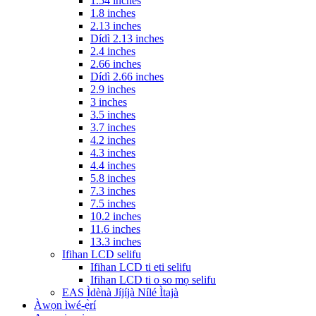
1.54 inches
1.8 inches
2.13 inches
Dídì 2.13 inches
2.4 inches
2.66 inches
Dídì 2.66 inches
2.9 inches
3 inches
3.5 inches
3.7 inches
4.2 inches
4.3 inches
4.4 inches
5.8 inches
7.3 inches
7.5 inches
10.2 inches
11.6 inches
13.3 inches
Ifihan LCD selifu
Ifihan LCD ti eti selifu
Ifihan LCD ti o so mọ selifu
EAS Ìdènà Jíjíjà Nílé Ìtajà
Àwọn ìwé-ẹ̀rí