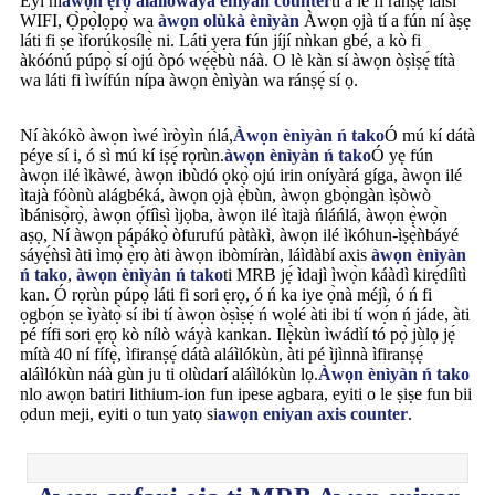
Èyí ni
awọn ẹrọ alailowaya eniyan counter
tí a lè fi ránṣẹ́ láìsí
WIFI, Ọ̀pọ̀lọpọ̀ wa
àwọn olùkà ènìyàn
Àwọn ọjà tí a fún ní àṣẹ
láti fi ṣe ìforúkọsílẹ̀ ni. Láti yẹra fún jíjí nǹkan gbé, a kò fi
àkóónú púpọ̀ sí ojú òpó wẹ́ẹ̀bù náà. O lè kàn sí àwọn òṣìṣẹ́ títà
wa láti fi ìwífún nípa àwọn ènìyàn wa ránṣẹ́ sí ọ.
Ní àkókò àwọn ìwé ìròyìn ńlá,
Àwọn ènìyàn ń tako
Ó mú kí dátà
péye sí i, ó sì mú kí iṣẹ́ rọrùn.
àwọn ènìyàn ń tako
Ó yẹ fún
àwọn ilé ìkàwé, àwọn ibùdó ọkọ̀ ojú irin oníyàrá gíga, àwọn ilé
ìtajà fóònù alágbéká, àwọn ọjà ẹ̀bùn, àwọn gbọ̀ngàn ìṣòwò
ìbánisọ̀rọ̀, àwọn ọ́fíìsì ìjọba, àwọn ilé ìtajà ńláńlá, àwọn ẹ̀wọ̀n
aṣọ, Ní àwọn pápákọ̀ òfurufú pàtàkì, àwọn ilé ìkóhun-ìṣẹ̀ǹbáyé
sáyẹ́ǹsì àti ìmọ̀ ẹ̀rọ àti àwọn ibòmíràn, láìdàbí axis
àwọn ènìyàn
ń tako
,
àwọn ènìyàn ń tako
ti MRB jẹ́ ìdajì ìwọ̀n káàdì kirẹ́díìtì
kan. Ó rọrùn púpọ̀ láti fi sori ẹrọ, ó ń ka iye ọ̀nà méjì, ó ń fi
ọgbọ́n ṣe ìyàtọ̀ sí ibi tí àwọn òṣìṣẹ́ ń wọlé àti ibi tí wọ́n ń jáde, àti
pé fífi sori ẹrọ kò nílò wáyà kankan. Ilẹ̀kùn ìwádìí tó pọ̀ jùlọ jẹ́
mítà 40 ní fífẹ̀, ìfiranṣẹ́ dátà aláìlókùn, àti pé ìjìnnà ìfiranṣẹ́
aláìlókùn náà gùn ju ti olùdarí aláìlókùn lọ.
Àwọn ènìyàn ń tako
nlo awọn batiri lithium-ion fun ipese agbara, eyiti o le ṣiṣe fun bii
ọdun meji, eyiti o tun yatọ si
awọn eniyan axis counter
.