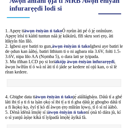
Awọn anfani ọja ti MRB Awọn eniyan
infurarẹẹdi lodi si
1. Apẹrẹ ti
àwọn ènìyàn ń tako
Ó rọrùn àti pé ó jẹ́ onínúure.
Apẹrẹ ìrísí ti kàǹtì tuntun náà jẹ́ kúkúrú, fífi skru sori ẹrọ, àti
ìtìlẹ́yìn fún lílò.
2. Igbesi aye batiri to gun,
àwọn ènìyàn ń tako
Igbesi aye batiri le
de ọdun kan ààbọ̀, batiri lithium ti o ni agbara nla 3.6V, folti 1.5-
3.6V, nipa lilo AA (Nọmba 5), ​​o dara lati ṣe iyipada.
3. Mu ifihan LCD pọ si lori
àkójọ àwọn ènìyàn infurarẹẹdi
,
àwọn ìwífún tí ó wà ní àti tí ó jáde ṣe kedere ní ojú kan, o sì lè
ríran kedere.
4. Gbigbe data ti
àwọn ènìyàn ń tako
jẹ́ aláìlágbára. Dátà tí a gbé
láti ibi tí a ti ń ta ìṣàn ọkọ̀ sí ibi tí a ti ń gba dátà jẹ́ gbogbo dátà tí
a fi ìkọ̀kọ̀ kọ, èyí tí kò dí àwọn ẹ̀rọ mìíràn lọ́wọ́, tí ó sì ní ààbò.
5. Dènà ìdènà ìmọ́lẹ̀ sí i
àwọn ènìyàn ń tako
ní ọ̀nà tó dára jù, kí
o sì yanjú àṣìṣe kíkà tí ìyípadà ìmọ́lẹ̀ àyíká fà.