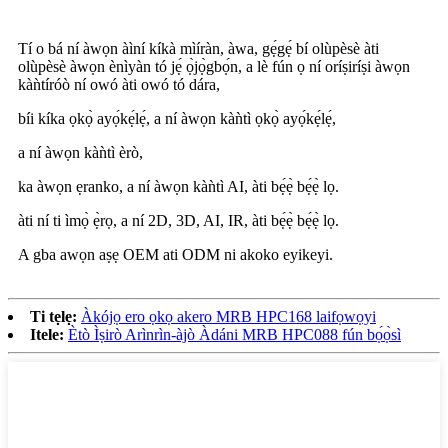
Tí o bá ní àwọn àìní kíkà mìíràn, àwa, gẹ́gẹ́ bí olùpèsè àti
olùpèsè àwọn ènìyàn tó jẹ́ ọ̀jọ̀gbọ́n, a lè fún ọ ní oríṣiríṣi àwọn
kàǹtíróò ní owó àti owó tó dára,
bíi kíka ọkọ̀ ayọ́kẹ́lẹ́, a ní àwọn kàǹtì ọkọ̀ ayọ́kẹ́lẹ́,
a ní àwọn kàǹtì èrò,
ka àwọn ẹranko, a ní àwọn kàǹtì AI, àti bẹ́ẹ̀ bẹ́ẹ̀ lọ.
àti ní ti ìmọ̀ ẹ̀rọ, a ní 2D, 3D, AI, IR, àti bẹ́ẹ̀ bẹ́ẹ̀ lọ.
A gba awọn aṣẹ OEM ati ODM ni akoko eyikeyi.
Ti tẹlẹ:
Àkójọ ero ọkọ akero MRB HPC168 laifọwọyi
Itele:
Ètò Ìṣirò Arìnrìn-àjò Àdáni MRB HPC088 fún bọ́ọ̀sì