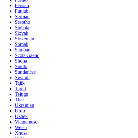
Persian
Punjabi
Serbian
Sesotho
Sinhala
Slovak
Slovenian
Somali
Samoan
Scots Gaelic
Shona
Sindhi
Sundanese
Swahili
Tajik
Tamil
Telugu
Thai
Ukrainian
Urdu
Uzbek
Vietnamese
Welsh
Xhosa