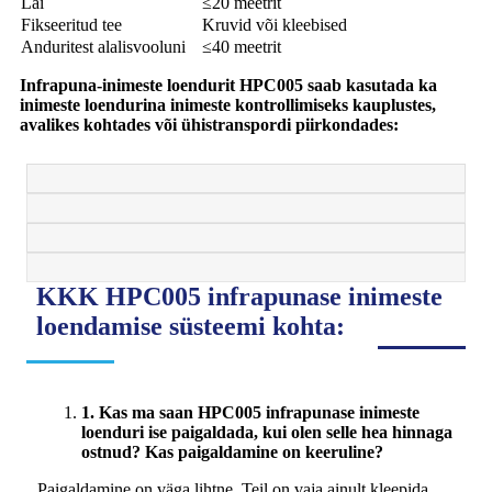
Lai
≤20 meetrit
Fikseeritud tee
Kruvid või kleebised
Anduritest alalisvooluni
≤40 meetrit
Infrapuna-inimeste loendurit HPC005 saab kasutada ka
inimeste loendurina inimeste kontrollimiseks kauplustes,
avalikes kohtades või ühistranspordi piirkondades:
KKK HPC005 infrapunase inimeste
loendamise süsteemi kohta:
1. Kas ma saan HPC005 infrapunase inimeste
loenduri ise paigaldada, kui olen selle hea hinnaga
ostnud? Kas paigaldamine on keeruline?
Paigaldamine on väga lihtne. Teil on vaja ainult kleepida