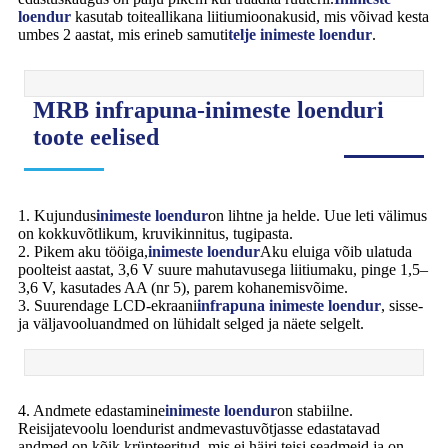
loendur
kasutab toiteallikana liitiumioonakusid, mis võivad kesta
umbes 2 aastat, mis erineb samuti
telje inimeste loendur
.
MRB infrapuna-inimeste loenduri
toote eelised
1. Kujundus
inimeste loendur
on lihtne ja helde. Uue leti välimus
on kokkuvõtlikum, kruvikinnitus, tugipasta.
2. Pikem aku tööiga,
inimeste loendur
Aku eluiga võib ulatuda
poolteist aastat, 3,6 V suure mahutavusega liitiumaku, pinge 1,5–
3,6 V, kasutades AA (nr 5), parem kohanemisvõime.
3. Suurendage LCD-ekraani
infrapuna inimeste loendur
, sisse-
ja väljavooluandmed on lühidalt selged ja näete selgelt.
4. Andmete edastamine
inimeste loendur
on stabiilne.
Reisijatevoolu loendurist andmevastuvõtjasse edastatavad
andmed on kõik krüpteeritud, mis ei häiri teisi seadmeid ja on