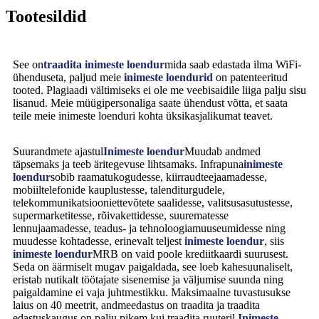
Tootesildid
See on
traadita inimeste loendur
mida saab edastada ilma WiFi-
ühenduseta, paljud meie
inimeste loendurid
on patenteeritud
tooted. Plagiaadi vältimiseks ei ole me veebisaidile liiga palju sisu
lisanud. Meie müügipersonaliga saate ühendust võtta, et saata
teile meie inimeste loenduri kohta üksikasjalikumat teavet.
Suurandmete ajastul
Inimeste loendur
Muudab andmed
täpsemaks ja teeb äritegevuse lihtsamaks. Infrapuna
inimeste
loendur
sobib raamatukogudesse, kiirraudteejaamadesse,
mobiiltelefonide kauplustesse, talenditurgudele,
telekommunikatsiooniettevõtete saalidesse, valitsusasutustesse,
supermarketitesse, rõivakettidesse, suurematesse
lennujaamadesse, teadus- ja tehnoloogiamuuseumidesse ning
muudesse kohtadesse, erinevalt teljest
inimeste loendur
, siis
inimeste loendur
MRB on vaid poole krediitkaardi suurusest.
Seda on äärmiselt mugav paigaldada, see loeb kahesuunaliselt,
eristab nutikalt töötajate sisenemise ja väljumise suunda ning
paigaldamine ei vaja juhtmestikku. Maksimaalne tuvastusukse
laius on 40 meetrit, andmeedastus on traadita ja traadita
edastuskaugus on palju pikem kui traadita ruuteril.
Inimeste