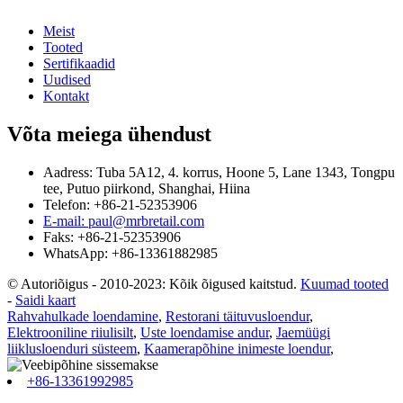
Meist
Tooted
Sertifikaadid
Uudised
Kontakt
Võta meiega ühendust
Aadress: Tuba 5A12, 4. korrus, Hoone 5, Lane 1343, Tongpu
tee, Putuo piirkond, Shanghai, Hiina
Telefon: +86-21-52353906
E-mail: paul@mrbretail.com
Faks: +86-21-52353906
WhatsApp: +86-13361882985
© Autoriõigus - 2010-2023: Kõik õigused kaitstud.
Kuumad tooted
-
Saidi kaart
Rahvahulkade loendamine
,
Restorani täituvusloendur
,
Elektrooniline riiulisilt
,
Uste loendamise andur
,
Jaemüügi
liiklusloenduri süsteem
,
Kaamerapõhine inimeste loendur
,
+86-13361992985