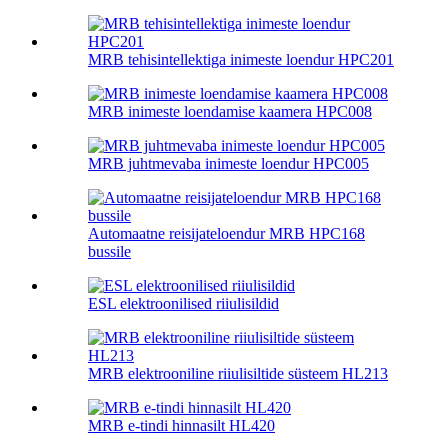
MRB tehisintellektiga inimeste loendur HPC201
MRB inimeste loendamise kaamera HPC008
MRB juhtmevaba inimeste loendur HPC005
Automaatne reisijateloendur MRB HPC168
bussile
ESL elektroonilised riiulisildid
MRB elektrooniline riiulisiltide süsteem HL213
MRB e-tindi hinnasilt HL420