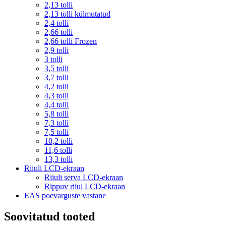
2,13 tolli
2,13 tolli külmutatud
2,4 tolli
2,66 tolli
2,66 tolli Frozen
2,9 tolli
3 tolli
3,5 tolli
3,7 tolli
4,2 tolli
4,3 tolli
4,4 tolli
5,8 tolli
7,3 tolli
7,5 tolli
10,2 tolli
11,6 tolli
13,3 tolli
Riiuli LCD-ekraan
Riiuli serva LCD-ekraan
Rippuv riiul LCD-ekraan
EAS poevarguste vastane
Soovitatud tooted