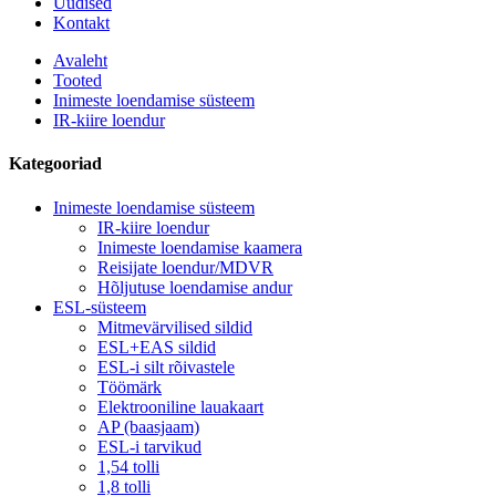
Uudised
Kontakt
Avaleht
Tooted
Inimeste loendamise süsteem
IR-kiire loendur
Kategooriad
Inimeste loendamise süsteem
IR-kiire loendur
Inimeste loendamise kaamera
Reisijate loendur/MDVR
Hõljutuse loendamise andur
ESL-süsteem
Mitmevärvilised sildid
ESL+EAS sildid
ESL-i silt rõivastele
Töömärk
Elektrooniline lauakaart
AP (baasjaam)
ESL-i tarvikud
1,54 tolli
1,8 tolli