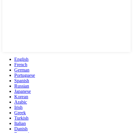
English
French
German
Portuguese
Spanish
Russian
Japanese
Korean
Arabic
Irish
Greek
Turkish
Italian
Danish