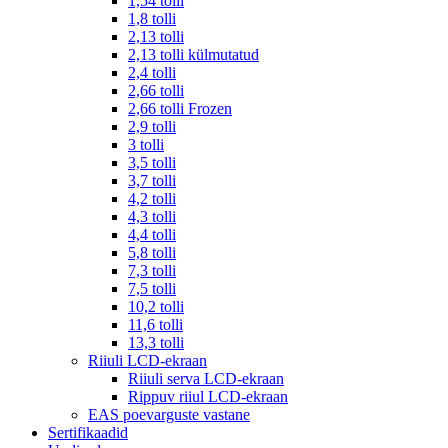
1,54 tolli
1,8 tolli
2,13 tolli
2,13 tolli külmutatud
2,4 tolli
2,66 tolli
2,66 tolli Frozen
2,9 tolli
3 tolli
3,5 tolli
3,7 tolli
4,2 tolli
4,3 tolli
4,4 tolli
5,8 tolli
7,3 tolli
7,5 tolli
10,2 tolli
11,6 tolli
13,3 tolli
Riiuli LCD-ekraan
Riiuli serva LCD-ekraan
Rippuv riiul LCD-ekraan
EAS poevarguste vastane
Sertifikaadid