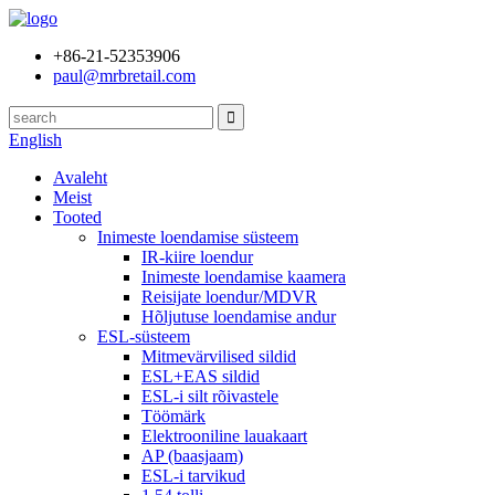
+86-21-52353906
paul@mrbretail.com
English
Avaleht
Meist
Tooted
Inimeste loendamise süsteem
IR-kiire loendur
Inimeste loendamise kaamera
Reisijate loendur/MDVR
Hõljutuse loendamise andur
ESL-süsteem
Mitmevärvilised sildid
ESL+EAS sildid
ESL-i silt rõivastele
Töömärk
Elektrooniline lauakaart
AP (baasjaam)
ESL-i tarvikud