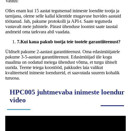
Vastus:
Olles enam kui 15 aastat tegutsenud inimeste loendite tootja ja
tarnijana, oleme selle kallal klientide mugavuse huvides aastaid
töötanud. Jah, pakume protokolli ja API-t. Saate tegutseda
vastavalt meie juhistele. Pärast ühenduse loomist saate taustal
andmeid oma tarkvara abil vaadata.
7.
Kui kaua pakub tootja teie tootele garantiiteenust?
Üldiselt pakume 2-aastast garantiiteenust. Oma edasimüüjatele
pakume 3-5-aastast garantiiteenust. Edasimüüjad üle kogu
maailma on oodatud meiega ühendust võtma, et turgu ühiselt
uurida. Teeme teiega koostööd, pakkudes laia valikut
kvaliteetseid inimeste loendureid, et saavutada suurem kohalik
turuosa.
HPC005 juhtmevaba inimeste loendur
video