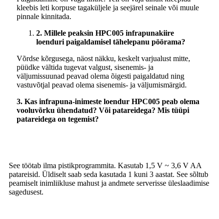
kleebis leti korpuse tagaküljele ja seejärel seinale või muule
pinnale kinnitada.
2. Millele peaksin HPC005 infrapunakiire
loenduri paigaldamisel tähelepanu pöörama?
Võrdse kõrgusega, näost näkku, keskelt varjualust mitte,
püüdke vältida tugevat valgust, sisenemis- ja
väljumissuunad peavad olema õigesti paigaldatud ning
vastuvõtjal peavad olema sisenemis- ja väljumismärgid.
3. Kas infrapuna-inimeste loendur HPC005 peab olema
vooluvõrku ühendatud? Või patareidega? Mis tüüpi
patareidega on tegemist?
See töötab ilma pistikprogrammita. Kasutab 1,5 V ~ 3,6 V AA
patareisid. Üldiselt saab seda kasutada 1 kuni 3 aastat. See sõltub
peamiselt inimliikluse mahust ja andmete serverisse üleslaadimise
sagedusest.