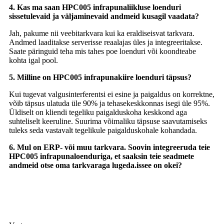
4. Kas ma saan HPC005 infrapunaliikluse loenduri
sissetulevaid ja väljaminevaid andmeid kusagil vaadata?
Jah, pakume nii veebitarkvara kui ka eraldiseisvat tarkvara.
Andmed laaditakse serverisse reaalajas üles ja integreeritakse.
Saate päringuid teha mis tahes poe loenduri või koondteabe
kohta igal pool.
5. Milline on HPC005 infrapunakiire loenduri täpsus?
Kui tugevat valgusinterferentsi ei esine ja paigaldus on korrektne,
võib täpsus ulatuda üle 90% ja tehasekeskkonnas isegi üle 95%.
Üldiselt on kliendi tegeliku paigalduskoha keskkond aga
suhteliselt keeruline. Suurima võimaliku täpsuse saavutamiseks
tuleks seda vastavalt tegelikule paigalduskohale kohandada.
6. Mul on ERP- või muu tarkvara. Soovin integreeruda teie
HPC005 infrapunaloenduriga, et saaksin teie seadmete
andmeid otse oma tarkvaraga lugeda.
is
see on okei?