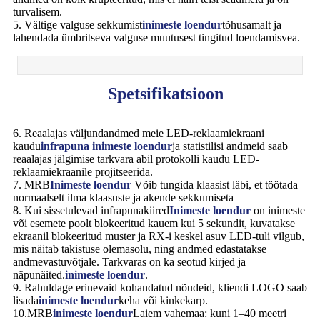
turvalisem.
5. Vältige valguse sekkumist
inimeste loendur
tõhusamalt ja
lahendada ümbritseva valguse muutusest tingitud loendamisvea.
Spetsifikatsioon
6. Reaalajas väljundandmed meie LED-reklaamiekraani
kaudu
infrapuna inimeste loendur
ja statistilisi andmeid saab
reaalajas jälgimise tarkvara abil protokolli kaudu LED-
reklaamiekraanile projitseerida.
7. MRB
Inimeste loendur
Võib tungida klaasist läbi, et töötada
normaalselt ilma klaasuste ja akende sekkumiseta
8. Kui sissetulevad infrapunakiired
Inimeste loendur
on inimeste
või esemete poolt blokeeritud kauem kui 5 sekundit, kuvatakse
ekraanil blokeeritud muster ja RX-i keskel asuv LED-tuli vilgub,
mis näitab takistuse olemasolu, ning andmed edastatakse
andmevastuvõtjale. Tarkvaras on ka seotud kirjed ja
näpunäited.
inimeste loendur
.
9. Rahuldage erinevaid kohandatud nõudeid, kliendi LOGO saab
lisada
inimeste loendur
keha või kinkekarp.
10.MRB
inimeste loendur
Laiem vahemaa: kuni 1–40 meetri