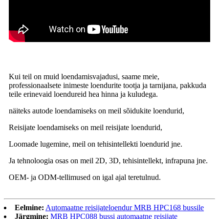
Kui teil on muid loendamisvajadusi, saame meie,
professionaalsete inimeste loendurite tootja ja tarnijana, pakkuda
teile erinevaid loendureid hea hinna ja kuludega.
näiteks autode loendamiseks on meil sõidukite loendurid,
Reisijate loendamiseks on meil reisijate loendurid,
Loomade lugemine, meil on tehisintellekti loendurid jne.
Ja tehnoloogia osas on meil 2D, 3D, tehisintellekt, infrapuna jne.
OEM- ja ODM-tellimused on igal ajal teretulnud.
Eelmine:
Automaatne reisijateloendur MRB HPC168 bussile
Järgmine:
MRB HPC088 bussi automaatne reisijate