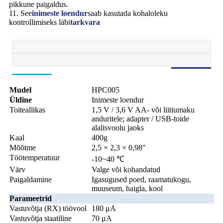
pikkune paigaldus.
11. See
inimeste loendur
saab kasutada kohaloleku
kontrollimiseks läbi
tarkvara
Mudel
HPC005
Üldine
Inimeste loendur
Toiteallikas
1,5 V / 3,6 V AA- või liitiumaku
anduritele; adapter / USB-toide
alalisvoolu jaoks
Kaal
400g
Mõõtme
2,5 × 2,3 × 0,98"
Töötemperatuur
-10~40 ℃
Värv
Valge või kohandatud
Paigaldamine
Igasugused poed, raamatukogu,
muuseum, haigla, kool
Parameetrid
Vastuvõtja (RX) töövool
180 μA
Vastuvõtja staatiline
70 μA