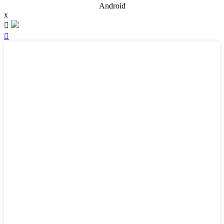
Android
x

