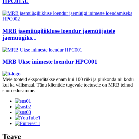
HPC015U
MRB jaemüügiliikluse loendur jaemüüjatele
jaemüügiks...
MRB Ukse inimeste loendur HPC001
Meie tooteid eksporditakse enam kui 100 riiki ja piirkonda nii kodu-
kui ka välismaal. Tänu klientide tugevale toetusele on MRB teinud
suuri edusamme.
Teave