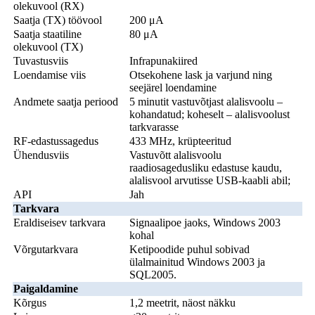
olekuvool (RX)
Saatja (TX) töövool
200 μA
Saatja staatiline
80 μA
olekuvool (TX)
Tuvastusviis
Infrapunakiired
Loendamise viis
Otsekohene lask ja varjund ning
seejärel loendamine
Andmete saatja periood
5 minutit vastuvõtjast alalisvoolu –
kohandatud; koheselt – alalisvoolust
tarkvarasse
RF-edastussagedus
433 MHz, krüpteeritud
Ühendusviis
Vastuvõtt alalisvoolu
raadiosagedusliku edastuse kaudu,
alalisvool arvutisse USB-kaabli abil;
API
Jah
Tarkvara
Eraldiseisev tarkvara
Signaalipoe jaoks, Windows 2003
kohal
Võrgutarkvara
Ketipoodide puhul sobivad
ülalmainitud Windows 2003 ja
SQL2005.
Paigaldamine
Kõrgus
1,2 meetrit, näost näkku