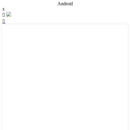
Android
x

