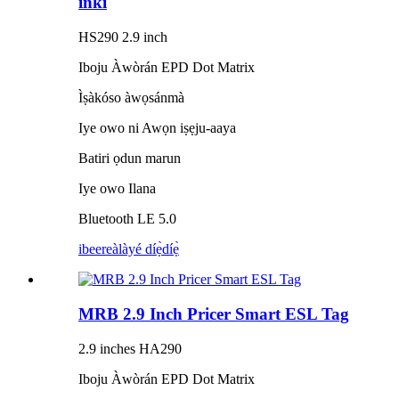
inki
HS290 2.9 inch
Iboju Àwòrán EPD Dot Matrix
Ìṣàkóso àwọsánmà
Iye owo ni Awọn iṣẹju-aaya
Batiri ọdun marun
Iye owo Ilana
Bluetooth LE 5.0
ibeere
àlàyé díẹ̀díẹ̀
MRB 2.9 Inch Pricer Smart ESL Tag
2.9 inches HA290
Iboju Àwòrán EPD Dot Matrix