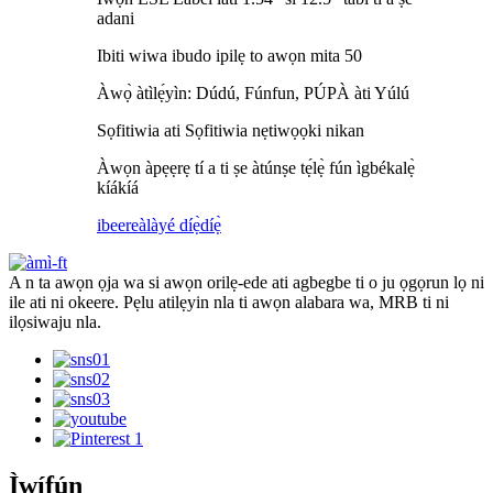
adani
Ibiti wiwa ibudo ipilẹ to awọn mita 50
Àwọ̀ àtìlẹ́yìn: Dúdú, Fúnfun, PÚPÀ àti Yúlú
Sọfitiwia ati Sọfitiwia nẹtiwọọki nikan
Àwọn àpẹẹrẹ tí a ti ṣe àtúnṣe tẹ́lẹ̀ fún ìgbékalẹ̀
kíákíá
ibeere
àlàyé díẹ̀díẹ̀
A n ta awọn ọja wa si awọn orilẹ-ede ati agbegbe ti o ju ọgọrun lọ ni
ile ati ni okeere. Pẹlu atilẹyin nla ti awọn alabara wa, MRB ti ni
ilọsiwaju nla.
Ìwífún