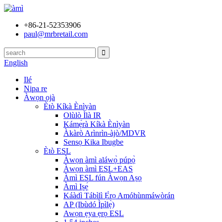
+86-21-52353906
paul@mrbretail.com
English
Ilé
Nipa re
Àwọn ọjà
Ètò Kíkà Ènìyàn
Olùlò Ìlà IR
Kámẹ́rà Kíkà Ènìyàn
Àkàrò Arìnrìn-àjò/MDVR
Sensọ Kika Ibugbe
Ètò ESL
Àwọn àmì aláwọ̀ púpọ̀
Àwọn àmì ESL+EAS
Àmì ESL fún Àwọn Aṣọ
Àmì Iṣẹ́
Káàdì Tábìlì Ẹ̀rọ Amóhùnmáwòrán
AP (Ibùdó Ìpìlẹ̀)
Awọn ẹya ẹrọ ESL