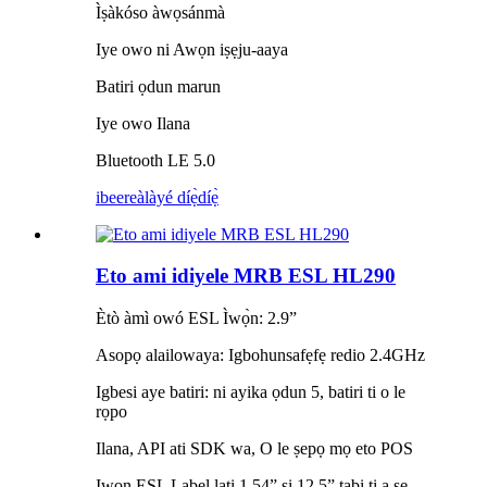
Ìṣàkóso àwọsánmà
Iye owo ni Awọn iṣẹju-aaya
Batiri ọdun marun
Iye owo Ilana
Bluetooth LE 5.0
ibeere
àlàyé díẹ̀díẹ̀
Eto ami idiyele MRB ESL HL290
Ètò àmì owó ESL Ìwọ̀n: 2.9”
Asopọ alailowaya: Igbohunsafẹfẹ redio 2.4GHz
Igbesi aye batiri: ni ayika ọdun 5, batiri ti o le
rọpo
Ilana, API ati SDK wa, O le ṣepọ mọ eto POS
Iwọn ESL Label lati 1.54” si 12.5” tabi ti a ṣe