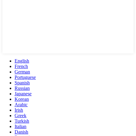
English
French
German
Portuguese
Spanish
Russian
Japanese
Korean
Arabic
Irish
Greek
Turkish
Italian
Danish