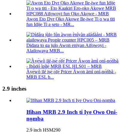
Awọn Eto Dvr Ọkọ Akọwe Ile-iwe Ti o wa titi
fun Idije Ti a ṣeto - MR...
Didara to ga julọ Awọn eniyan Aifọwọyi -
Alailowaya MRB...
Àyẹ̀wò ilé iṣẹ́ ọ̀fẹ́ Pricer Àwọn àmì oní-nọ́ńbà -
MRB ESL b...
2.9 inches
Ifihan MRB 2.9 Inch ti Iye Owo Oni-
nọmba
2.9 inch HSM290