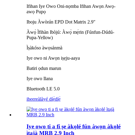
Ifihan Iye Owo Oni-nọmba Ifihan Awọn Awọ-
awọ Pupọ
Iboju Àwòrán EPD Dot Matrix 2.9″
Àwọ̀ Ìfihàn Ibòjú: Àwọ̀ mẹ́rin (Fúnfun-Dúdú-
Pupa-Yellow)
Ìṣàkóso àwọsánmà
Iye owo ni Awọn iṣẹju-aaya
Batiri ọdun marun
Iye owo Ilana
Bluetooth LE 5.0
ibeere
àlàyé díẹ̀díẹ̀
Iye owo ti a fi ṣe àkọlé fún àwọn àkọlé
ìtajà MRB 2.9 Inch