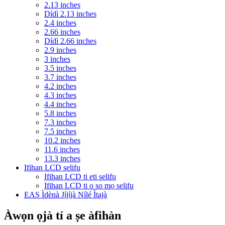
2.13 inches
Dídì 2.13 inches
2.4 inches
2.66 inches
Dídì 2.66 inches
2.9 inches
3 inches
3.5 inches
3.7 inches
4.2 inches
4.3 inches
4.4 inches
5.8 inches
7.3 inches
7.5 inches
10.2 inches
11.6 inches
13.3 inches
Ifihan LCD selifu
Ifihan LCD ti eti selifu
Ifihan LCD ti o so mọ selifu
EAS Ìdènà Jíjíjà Nílé Ìtajà
Àwọn ọjà tí a ṣe àfihàn