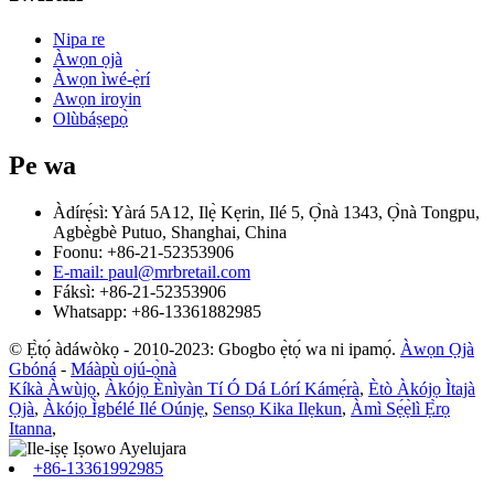
Nipa re
Àwọn ọjà
Àwọn ìwé-ẹ̀rí
Awọn iroyin
Olùbáṣepọ̀
Pe wa
Àdírẹ́sì: Yàrá 5A12, Ilẹ̀ Kẹrin, Ilé 5, Ọ̀nà 1343, Ọ̀nà Tongpu,
Agbègbè Putuo, Shanghai, China
Foonu: +86-21-52353906
E-mail: paul@mrbretail.com
Fáksì: +86-21-52353906
Whatsapp: +86-13361882985
© Ẹ̀tọ́ àdáwòkọ - 2010-2023: Gbogbo ẹ̀tọ́ wa ni ipamọ́.
Àwọn Ọjà
Gbóná
-
Máàpù ojú-ọ̀nà
Kíkà Àwùjọ
,
Àkójọ Ènìyàn Tí Ó Dá Lórí Kámẹ́rà
,
Ètò Àkójọ Ìtajà
Ọjà
,
Àkójọ Ìgbélé Ilé Oúnjẹ
,
Sensọ Kika Ilẹkun
,
Àmì Sẹ́ẹ̀lì Ẹ̀rọ
Itanna
,
+86-13361992985