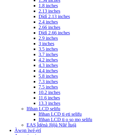
1.54 inches
1.8 inches
2.13 inches
Dídì 2.13 inches
2.4 inches
2.66 inches
Dídì 2.66 inches
2.9 inches
3 inches
3.5 inches
3.7 inches
4.2 inches
4.3 inches
4.4 inches
5.8 inches
7.3 inches
7.5 inches
10.2 inches
11.6 inches
13.3 inches
Ifihan LCD selifu
Ifihan LCD ti eti selifu
Ifihan LCD ti o so mọ selifu
EAS Ìdènà Jíjíjà Nílé Ìtajà
Àwọn ìwé-ẹ̀rí