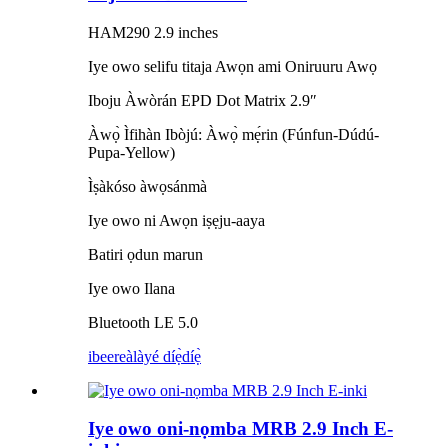
HAM290 2.9 inches
Iye owo selifu titaja Awọn ami Oniruuru Awọ
Iboju Àwòrán EPD Dot Matrix 2.9″
Àwọ̀ Ìfihàn Ibòjú: Àwọ̀ mẹ́rin (Fúnfun-Dúdú-
Pupa-Yellow)
Ìṣàkóso àwọsánmà
Iye owo ni Awọn iṣẹju-aaya
Batiri ọdun marun
Iye owo Ilana
Bluetooth LE 5.0
ibeere
àlàyé díẹ̀díẹ̀
Iye owo oni-nọmba MRB 2.9 Inch E-