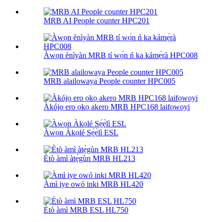
MRB AI People counter HPC201
Àwọn ènìyàn MRB tí wọ́n ń ka kámẹ́rà HPC008
MRB alailowaya People counter HPC005
Àkójọ ero ọkọ akero MRB HPC168 laifọwọyi
Àwọn Àkọlé Sẹ́ẹ̀lì ESL
Ètò àmì àtẹ̀gùn MRB HL213
Àmì iye owó inki MRB HL420
Ètò àmì MRB ESL HL750