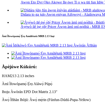
Awọn Eto Dvr Ọkọ Akọwe Ile-iwe Ti o wa titi fun Idije T
Didara to ga julọ Awọn eniyan Aifọwọyi - Alailowaya 
Àyẹ̀wò ilé iṣẹ́ ọ̀fẹ́ Pricer Àwọn àmì oní-nọ́ńbà - MRB ES
Àmì Ìfowópamọ́ Ẹ̀rọ Amúlétutù MRB 2.13 Inṣi
Àpèjúwe Kúkúrú:
HAM213 2.13 inches
Àmì Ìfowópamọ́ Ẹ̀rọ Aláwọ̀ Púpọ̀
Iboju Àwòrán EPD Dot Matrix 2.13″
Àwọ̀ Ìfihàn Ibòjú: Àwọ̀ mẹ́rin (Fúnfun-Dúdú-Pupa-Yellow)