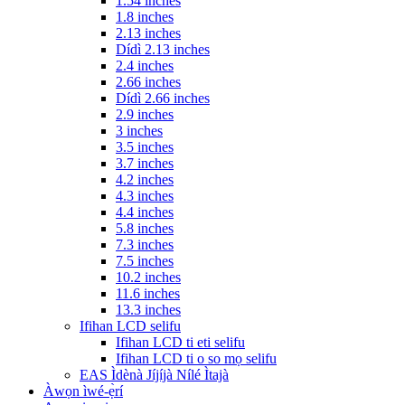
1.54 inches
1.8 inches
2.13 inches
Dídì 2.13 inches
2.4 inches
2.66 inches
Dídì 2.66 inches
2.9 inches
3 inches
3.5 inches
3.7 inches
4.2 inches
4.3 inches
4.4 inches
5.8 inches
7.3 inches
7.5 inches
10.2 inches
11.6 inches
13.3 inches
Ifihan LCD selifu
Ifihan LCD ti eti selifu
Ifihan LCD ti o so mọ selifu
EAS Ìdènà Jíjíjà Nílé Ìtajà
Àwọn ìwé-ẹ̀rí