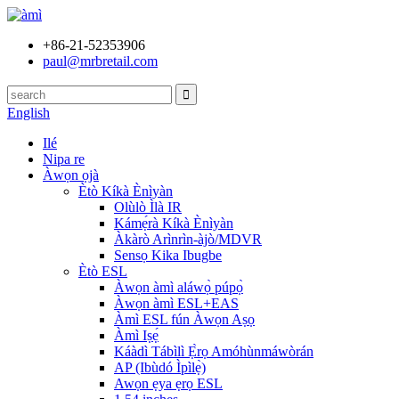
+86-21-52353906
paul@mrbretail.com
English
Ilé
Nipa re
Àwọn ọjà
Ètò Kíkà Ènìyàn
Olùlò Ìlà IR
Kámẹ́rà Kíkà Ènìyàn
Àkàrò Arìnrìn-àjò/MDVR
Sensọ Kika Ibugbe
Ètò ESL
Àwọn àmì aláwọ̀ púpọ̀
Àwọn àmì ESL+EAS
Àmì ESL fún Àwọn Aṣọ
Àmì Iṣẹ́
Káàdì Tábìlì Ẹ̀rọ Amóhùnmáwòrán
AP (Ibùdó Ìpìlẹ̀)
Awọn ẹya ẹrọ ESL