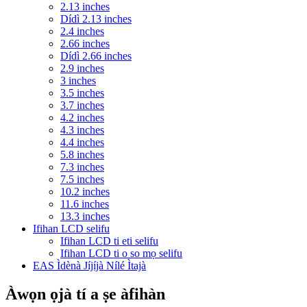
2.13 inches
Dídì 2.13 inches
2.4 inches
2.66 inches
Dídì 2.66 inches
2.9 inches
3 inches
3.5 inches
3.7 inches
4.2 inches
4.3 inches
4.4 inches
5.8 inches
7.3 inches
7.5 inches
10.2 inches
11.6 inches
13.3 inches
Ifihan LCD selifu
Ifihan LCD ti eti selifu
Ifihan LCD ti o so mọ selifu
EAS Ìdènà Jíjíjà Nílé Ìtajà
Àwọn ọjà tí a ṣe àfihàn