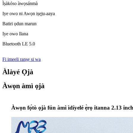
Ìṣàkóso àwọsánmà
Iye owo ni Awọn iṣẹju-aaya
Batiri ọdun marun
Iye owo Ilana
Bluetooth LE 5.0
Fi imeeli ranṣẹ si wa
Àlàyé Ọjà
Àwọn àmì ọjà
Àwọn fọ́tò ọjà fún àmì ìdíyelé ẹ̀rọ itanna 2.13 inc