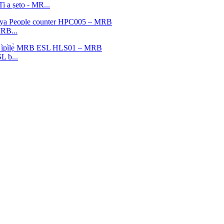
i a ṣeto - MR...
MRB...
L b...