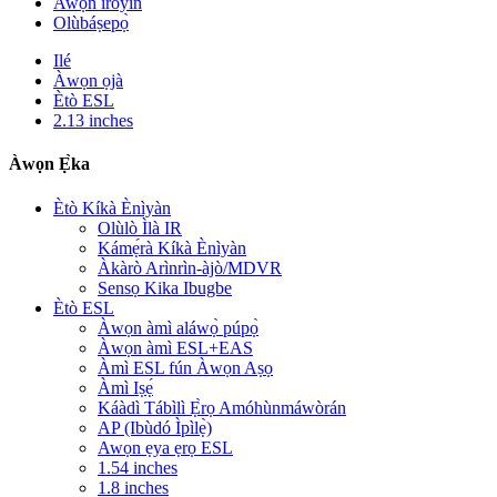
Awọn iroyin
Olùbáṣepọ̀
Ilé
Àwọn ọjà
Ètò ESL
2.13 inches
Àwọn Ẹ̀ka
Ètò Kíkà Ènìyàn
Olùlò Ìlà IR
Kámẹ́rà Kíkà Ènìyàn
Àkàrò Arìnrìn-àjò/MDVR
Sensọ Kika Ibugbe
Ètò ESL
Àwọn àmì aláwọ̀ púpọ̀
Àwọn àmì ESL+EAS
Àmì ESL fún Àwọn Aṣọ
Àmì Iṣẹ́
Káàdì Tábìlì Ẹ̀rọ Amóhùnmáwòrán
AP (Ibùdó Ìpìlẹ̀)
Awọn ẹya ẹrọ ESL
1.54 inches
1.8 inches