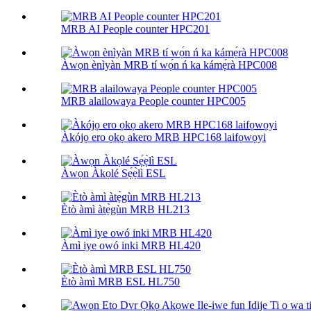
MRB AI People counter HPC201
Àwọn ènìyàn MRB tí wọ́n ń ka kámẹ́rà HPC008
MRB alailowaya People counter HPC005
Àkójọ ero ọkọ akero MRB HPC168 laifọwọyi
Àwọn Àkọlé Sẹ́ẹ̀lì ESL
Ètò àmì àtẹ̀gùn MRB HL213
Àmì iye owó inki MRB HL420
Ètò àmì MRB ESL HL750