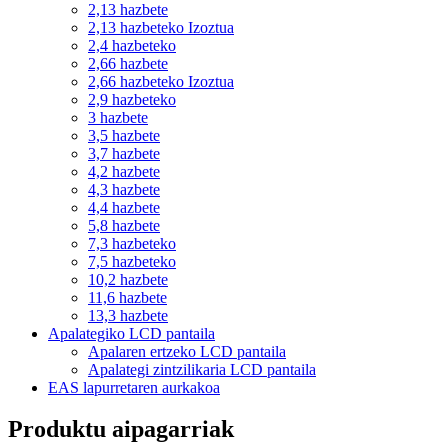
2,13 hazbete
2,13 hazbeteko Izoztua
2,4 hazbeteko
2,66 hazbete
2,66 hazbeteko Izoztua
2,9 hazbeteko
3 hazbete
3,5 hazbete
3,7 hazbete
4,2 hazbete
4,3 hazbete
4,4 hazbete
5,8 hazbete
7,3 hazbeteko
7,5 hazbeteko
10,2 hazbete
11,6 hazbete
13,3 hazbete
Apalategiko LCD pantaila
Apalaren ertzeko LCD pantaila
Apalategi zintzilikaria LCD pantaila
EAS lapurretaren aurkakoa
Produktu aipagarriak