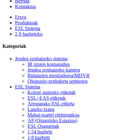
Berriak
Kontaktua
Etxea
Produktuak
ESL Sistema
2,9 hazbeteko
Kategoriak
Jendea zenbatzeko sistema
IR izpien kontagailua
Jendea zenbatzeko kamera
Bidaiarien mostradorea/MDVR
Okupazio-zenbaketa sentsorea
ESL Sistema
Kolore anitzeko etiketak
ESL+EAS etiketak
Arroparako ESL etiketa
Laneko txapa
Mahai-txartel elektronikoa
AP (Oinarrizko Estazioa)
ESL Osagarriak
1,54 hazbete
1,8 hazbete