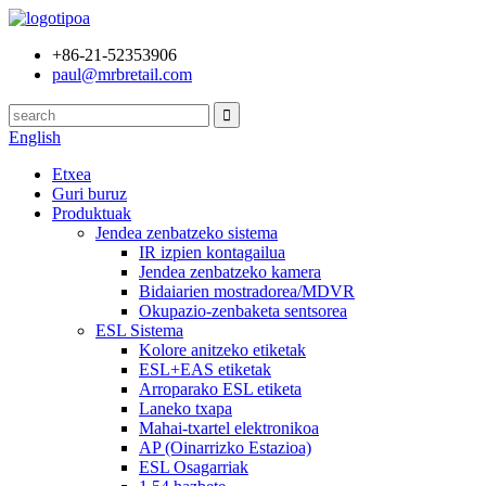
+86-21-52353906
paul@mrbretail.com
English
Etxea
Guri buruz
Produktuak
Jendea zenbatzeko sistema
IR izpien kontagailua
Jendea zenbatzeko kamera
Bidaiarien mostradorea/MDVR
Okupazio-zenbaketa sentsorea
ESL Sistema
Kolore anitzeko etiketak
ESL+EAS etiketak
Arroparako ESL etiketa
Laneko txapa
Mahai-txartel elektronikoa
AP (Oinarrizko Estazioa)
ESL Osagarriak