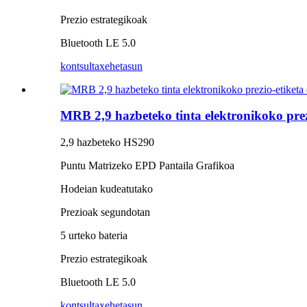
Prezio estrategikoak
Bluetooth LE 5.0
kontsulta
xehetasun
MRB 2,9 hazbeteko tinta elektronikoko prez
2,9 hazbeteko HS290
Puntu Matrizeko EPD Pantaila Grafikoa
Hodeian kudeatutako
Prezioak segundotan
5 urteko bateria
Prezio estrategikoak
Bluetooth LE 5.0
kontsulta
xehetasun