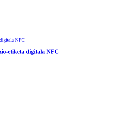
io-etiketa digitala NFC