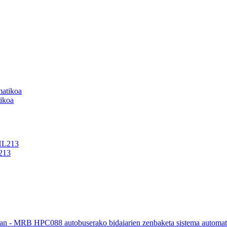
ikoa
L213