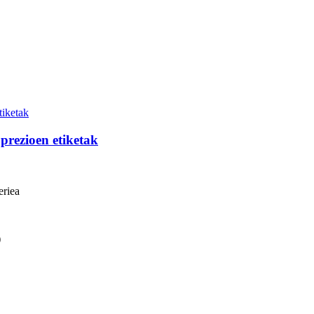
prezioen etiketak
eriea
)