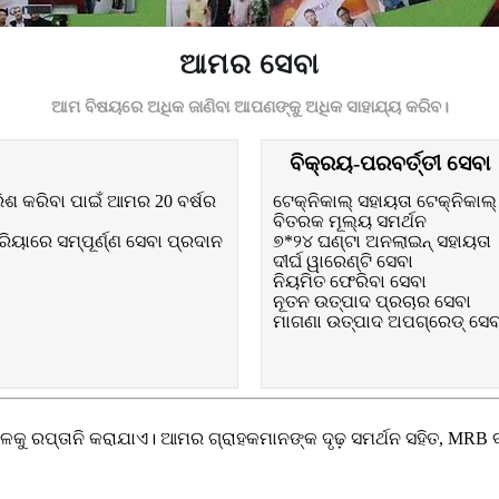
ଆମର ସେବା
ଆମ ବିଷୟରେ ଅଧିକ ଜାଣିବା ଆପଣଙ୍କୁ ଅଧିକ ସାହାଯ୍ୟ କରିବ।
ବିକ୍ରୟ-ପରବର୍ତ୍ତୀ ସେବା
ିଶ କରିବା ପାଇଁ ଆମର 20 ବର୍ଷର
ଟେକ୍ନିକାଲ୍ ସହାୟତା ଟେକ୍ନିକାଲ୍
ବିତରକ ମୂଲ୍ୟ ସମର୍ଥନ
ୟାରେ ସମ୍ପୂର୍ଣ୍ଣ ସେବା ପ୍ରଦାନ
୭*୨୪ ଘଣ୍ଟା ଅନଲାଇନ୍ ସହାୟତା
ଦୀର୍ଘ ୱାରେଣ୍ଟି ସେବା
ନିୟମିତ ଫେରିବା ସେବା
ନୂତନ ଉତ୍ପାଦ ପ୍ରଚାର ସେବା
ମାଗଣା ଉତ୍ପାଦ ଅପଗ୍ରେଡ୍ ସେବ
କୁ ରପ୍ତାନି କରାଯାଏ। ଆମର ଗ୍ରାହକମାନଙ୍କ ଦୃଢ଼ ସମର୍ଥନ ସହିତ, MRB ବ