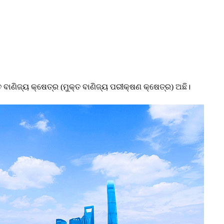
ତ ବାଣିଜ୍ୟ କ୍ଷେତ୍ର (ମୁକ୍ତ ବାଣିଜ୍ୟ ପରୀକ୍ଷଣ କ୍ଷେତ୍ର) ଅଛି।