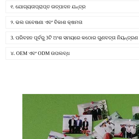
୧. ଯୋଗ୍ୟତାପ୍ରାପ୍ତ ଉତ୍ପାଦନ ଯନ୍ତ୍ର
୨. ଭଲ ଗବେଷଣା ଏବଂ ବିକାଶ କ୍ଷମତା
3. ପରିବହନ ପୂର୍ବରୁ 3ଟି ଅଂଶ ସମୟରେ କଠୋର ଗୁଣବତ୍ତା ନିୟନ୍ତ୍ରଣ
୪. OEM ଏବଂ ODM ଉପଲବ୍ଧ