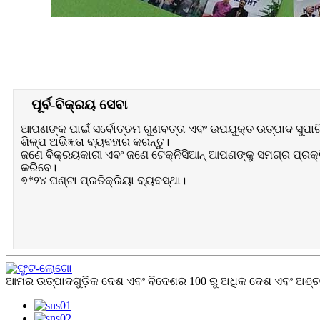
ପୂର୍ବ-ବିକ୍ରୟ ସେବା
ଆପଣଙ୍କ ପାଇଁ ସର୍ବୋତ୍ତମ ଗୁଣବତ୍ତା ଏବଂ ଉପଯୁକ୍ତ ଉତ୍ପାଦ ସୁପାର
ଶିଳ୍ପ ଅଭିଜ୍ଞତା ବ୍ୟବହାର କରନ୍ତୁ।
ଜଣେ ବିକ୍ରୟକାରୀ ଏବଂ ଜଣେ ଟେକ୍ନିସିଆନ୍ ଆପଣଙ୍କୁ ସମଗ୍ର ପ୍ରକ୍ରି
କରିବେ।
୭*୨୪ ଘଣ୍ଟା ପ୍ରତିକ୍ରିୟା ବ୍ୟବସ୍ଥା।
ଆମର ଉତ୍ପାଦଗୁଡ଼ିକ ଦେଶ ଏବଂ ବିଦେଶର 100 ରୁ ଅଧିକ ଦେଶ ଏବଂ ଅଞ୍ଚଳ