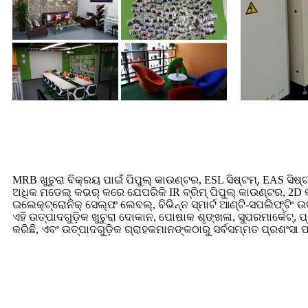
MRB ଖୁଚୁରା ବିକ୍ରୟ ପାଇଁ ପିପୁଲ୍ କାଉଣ୍ଟର, ESL ସିଷ୍ଟମ୍, EAS ସିଷ
ଅଧିକ ମଡେଲ୍ କଭର୍ କରେ ଯେପରିକି IR ବ୍ରିମ୍ ପିପୁଲ୍ କାଉଣ୍ଟର, 2D କ
ଇଲେକ୍ଟ୍ରୋନିକ୍ ସେଲ୍ଫ ଲେବଲ୍, ବିଭିନ୍ନ ସ୍ମାର୍ଟ ଆଣ୍ଟି-ସପଲିଫ୍ଟିଂ ଉ
ଏହି ଉତ୍ପାଦଗୁଡ଼ିକ ଖୁଚୁରା ଦୋକାନ, ପୋଷାକ ଶୃଙ୍ଖଳା, ସୁପରମାର୍କେଟ୍
କରିଛି, ଏବଂ ଉତ୍ପାଦଗୁଡ଼ିକ ଗ୍ରାହକମାନଙ୍କଠାରୁ ସର୍ବସମ୍ମତ ପ୍ରଶଂସା 