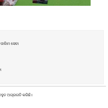
 ତାଲିମ ସେବା
ା
ହୁତ ଅଗ୍ରଗତି କରିଛି।