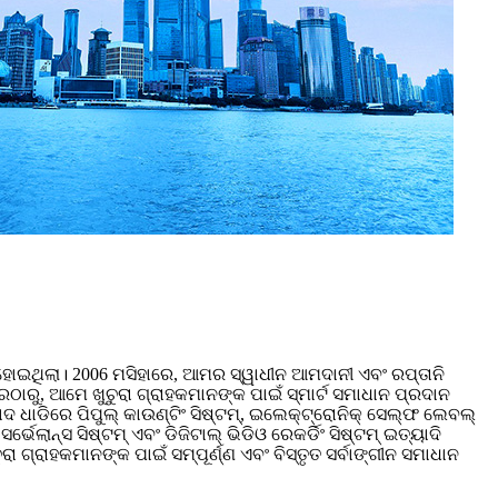
ହୋଇଥିଲା। 2006 ମସିହାରେ, ଆମର ସ୍ୱାଧୀନ ଆମଦାନୀ ଏବଂ ରପ୍ତାନି
ରଠାରୁ, ଆମେ ଖୁଚୁରା ଗ୍ରାହକମାନଙ୍କ ପାଇଁ ସ୍ମାର୍ଟ ସମାଧାନ ପ୍ରଦାନ
 ଧାଡିରେ ପିପୁଲ୍ କାଉଣ୍ଟିଂ ସିଷ୍ଟମ୍, ଇଲେକ୍ଟ୍ରୋନିକ୍ ସେଲ୍ଫ ଲେବଲ୍
ସର୍ଭେଲାନ୍ସ ସିଷ୍ଟମ୍ ଏବଂ ଡିଜିଟାଲ୍ ଭିଡିଓ ରେକର୍ଡିଂ ସିଷ୍ଟମ୍ ଇତ୍ୟାଦି
ଚୁରା ଗ୍ରାହକମାନଙ୍କ ପାଇଁ ସମ୍ପୂର୍ଣ୍ଣ ଏବଂ ବିସ୍ତୃତ ସର୍ବାଙ୍ଗୀନ ସମାଧାନ