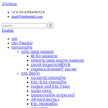
+୮୬-୨୧-୫୨୩୫୩୯୦୬
paul@mrbretail.com
English
ଘର
ଆମ ବିଷୟରେ
ଉତ୍ପାଦଗୁଡ଼ିକ
ଲୋକ ଗଣନା ପ୍ରଣାଳୀ
IR ବିମ୍ କାଉଣ୍ଟର
ଲୋକଙ୍କୁ ଗଣନା କରୁଥିବା କ୍ୟାମେରା
ଯାତ୍ରୀ କାଉଣ୍ଟର/MDVR
ଅକ୍ୟୁପେନ୍ସି କାଉଣ୍ଟିଂ ସେନ୍ସର୍
ESL ସିଷ୍ଟମ୍
ବହୁ-ରଙ୍ଗୀ ଟ୍ୟାଗ୍‌ଗୁଡ଼ିକ
ESL+EAS ଟ୍ୟାଗ୍‌ଗୁଡ଼ିକ
ପୋଷାକ ପାଇଁ ESL ଟ୍ୟାଗ୍
କାର୍ଯ୍ୟ ବ୍ୟାଜ୍
ଇଲେକ୍ଟ୍ରୋନିକ୍ ଟେବୁଲ୍ କାର୍ଡ
AP (ବେସ୍ ଷ୍ଟେସନ୍)
ESL ଆସେସୋରିଜ୍