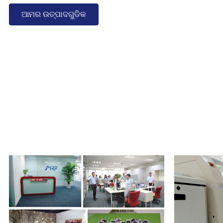
ଆମର ଉତ୍ପାଦଗୁଡିକ