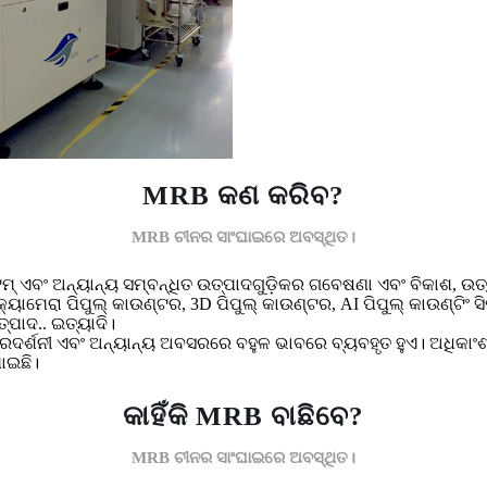
MRB କଣ କରିବ?
MRB ଚୀନର ସାଂଘାଇରେ ଅବସ୍ଥିତ।
୍ଟମ୍ ଏବଂ ଅନ୍ୟାନ୍ୟ ସମ୍ବନ୍ଧିତ ଉତ୍ପାଦଗୁଡ଼ିକର ଗବେଷଣା ଏବଂ ବିକାଶ, ଉ
୍ୟାମେରା ପିପୁଲ୍ କାଉଣ୍ଟର, 3D ପିପୁଲ୍ କାଉଣ୍ଟର, AI ପିପୁଲ୍ କାଉଣ୍ଟିଂ 
ତ୍ପାଦ.. ଇତ୍ୟାଦି।
, ପ୍ରଦର୍ଶନୀ ଏବଂ ଅନ୍ୟାନ୍ୟ ଅବସରରେ ବହୁଳ ଭାବରେ ବ୍ୟବହୃତ ହୁଏ। ଅଧିକା
ପାଇଛି।
କାହିଁକି MRB ବାଛିବେ?
MRB ଚୀନର ସାଂଘାଇରେ ଅବସ୍ଥିତ।