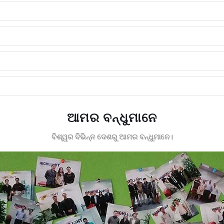
ଆମର ବନ୍ଧୁମାନେ
ବିଶ୍ୱର ବିଭିନ୍ନ ଦେଶରୁ ଆମର ବନ୍ଧୁମାନେ।