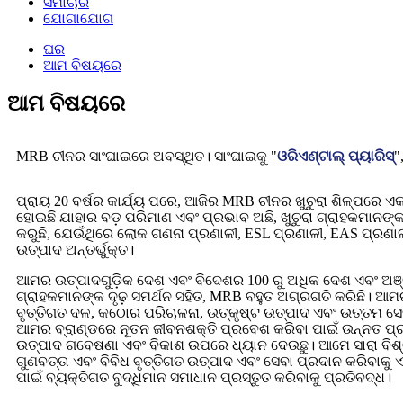
ସମାଚାର
ଯୋଗାଯୋଗ
ଘର
ଆମ ବିଷୟରେ
ଆମ ବିଷୟରେ
MRB ଚୀନର ସାଂଘାଇରେ ଅବସ୍ଥିତ। ସାଂଘାଇକୁ "
ଓରିଏଣ୍ଟାଲ୍ ପ୍ୟାରିସ୍
"
ପ୍ରାୟ 20 ବର୍ଷର କାର୍ଯ୍ୟ ପରେ, ଆଜିର MRB ଚୀନର ଖୁଚୁରା ଶିଳ୍ପରେ
ହୋଇଛି ଯାହାର ବଡ଼ ପରିମାଣ ଏବଂ ପ୍ରଭାବ ଅଛି, ଖୁଚୁରା ଗ୍ରାହକମାନଙ୍କ
କରୁଛି, ଯେଉଁଥିରେ ଲୋକ ଗଣନା ପ୍ରଣାଳୀ, ESL ପ୍ରଣାଳୀ, EAS ପ୍ରଣାଳୀ
ଉତ୍ପାଦ ଅନ୍ତର୍ଭୁକ୍ତ।
ଆମର ଉତ୍ପାଦଗୁଡ଼ିକ ଦେଶ ଏବଂ ବିଦେଶର 100 ରୁ ଅଧିକ ଦେଶ ଏବଂ ଅଞ
ଗ୍ରାହକମାନଙ୍କ ଦୃଢ଼ ସମର୍ଥନ ସହିତ, MRB ବହୁତ ଅଗ୍ରଗତି କରିଛି। ଆମ
ବୃତ୍ତିଗତ ଦଳ, କଠୋର ପରିଚାଳନା, ଉତ୍କୃଷ୍ଟ ଉତ୍ପାଦ ଏବଂ ଉତ୍ତମ ସ
ଆମର ବ୍ରାଣ୍ଡରେ ନୂତନ ଜୀବନଶକ୍ତି ପ୍ରବେଶ କରିବା ପାଇଁ ଉନ୍ନତ ପ୍ରଯ
ଉତ୍ପାଦ ଗବେଷଣା ଏବଂ ବିକାଶ ଉପରେ ଧ୍ୟାନ ଦେଉଛୁ। ଆମେ ସାରା ବିଶ୍ୱର
ଗୁଣବତ୍ତା ଏବଂ ବିବିଧ ବୃତ୍ତିଗତ ଉତ୍ପାଦ ଏବଂ ସେବା ପ୍ରଦାନ କରିବାକୁ
ପାଇଁ ବ୍ୟକ୍ତିଗତ ବୁଦ୍ଧିମାନ ସମାଧାନ ପ୍ରସ୍ତୁତ କରିବାକୁ ପ୍ରତିବଦ୍ଧ।