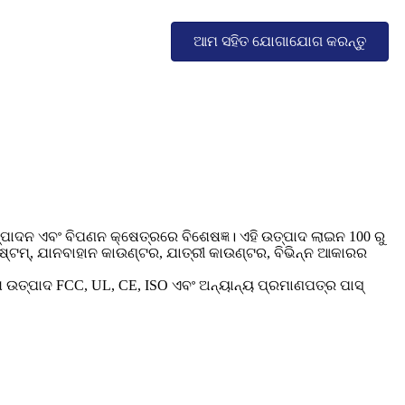
ଆମ ସହିତ ଯୋଗାଯୋଗ କରନ୍ତୁ
ତ୍ପାଦନ ଏବଂ ବିପଣନ କ୍ଷେତ୍ରରେ ବିଶେଷଜ୍ଞ। ଏହି ଉତ୍ପାଦ ଲାଇନ 100 ରୁ
ସିଷ୍ଟମ୍, ଯାନବାହାନ କାଉଣ୍ଟର, ଯାତ୍ରୀ କାଉଣ୍ଟର, ବିଭିନ୍ନ ଆକାରର
ଂଶ ଉତ୍ପାଦ FCC, UL, CE, ISO ଏବଂ ଅନ୍ୟାନ୍ୟ ପ୍ରମାଣପତ୍ର ପାସ୍