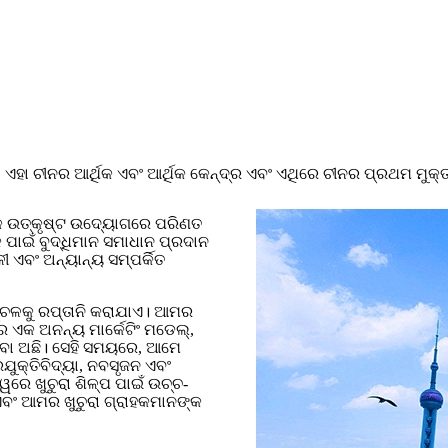
, ଏହା ଚୀନର ଆର୍ଥିକ ଏବଂ ଆର୍ଥିକ କେନ୍ଦ୍ର ଏବଂ ଏଥିରେ ଚୀନର ପ୍ରଥମ ମୁକ୍
 ଏକ ଉତ୍କୃଷ୍ଟ ଉଦ୍ୟୋଗରେ ପରିଣତ
 ପାଇଁ ବୁଦ୍ଧିମାନ ସମାଧାନ ପ୍ରଦାନ
 ଏବଂ ଅନ୍ୟାନ୍ୟ ସମ୍ପର୍କିତ
୍ଚଳକୁ ରପ୍ତାନି କରାଯାଏ। ଆମର
ର ଏକ ଅନନ୍ୟ ମାର୍କେଟିଂ ମଡେଲ୍,
େବା ଅଛି। ସେହି ସମୟରେ, ଆମେ
ୁକ୍ତିବିଦ୍ୟା, ନବସୃଜନ ଏବଂ
େ ଖୁଚୁରା ଶିଳ୍ପ ପାଇଁ ଉଚ୍ଚ-
 ଏବଂ ଆମର ଖୁଚୁରା ଗ୍ରାହକମାନଙ୍କ