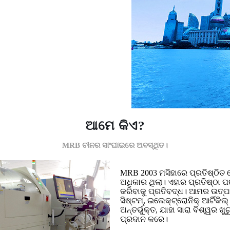
ଆମେ କିଏ?
MRB ଚୀନର ସାଂଘାଇରେ ଅବସ୍ଥିତ।
MRB 2003 ମସିହାରେ ପ୍ରତିଷ୍ଠିତ 
ଅଧିକାର ଥିଲା। ଏହାର ପ୍ରତିଷ୍ଠା ପ
କରିବାକୁ ପ୍ରତିବଦ୍ଧ। ଆମର ଉତ୍ପାଦ
ସିଷ୍ଟମ୍, ଇଲେକ୍ଟ୍ରୋନିକ୍ ଆର୍ଟିକିଲ୍ 
ଅନ୍ତର୍ଭୁକ୍ତ, ଯାହା ସାରା ବିଶ୍ୱର ଖୁ
ପ୍ରଦାନ କରେ।