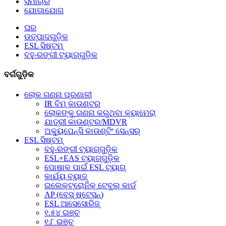
ସମାଚାର
ଯୋଗାଯୋଗ
ଘର
ଉତ୍ପାଦଗୁଡ଼ିକ
ESL ସିଷ୍ଟମ୍
ବହୁ-ରଙ୍ଗୀ ଟ୍ୟାଗ୍‌ଗୁଡ଼ିକ
ବର୍ଗଗୁଡ଼ିକ
ଲୋକ ଗଣନା ପ୍ରଣାଳୀ
IR ବିମ୍ କାଉଣ୍ଟର
ଲୋକଙ୍କୁ ଗଣନା କରୁଥିବା କ୍ୟାମେରା
ଯାତ୍ରୀ କାଉଣ୍ଟର/MDVR
ଅକ୍ୟୁପେନ୍ସି କାଉଣ୍ଟିଂ ସେନ୍ସର୍
ESL ସିଷ୍ଟମ୍
ବହୁ-ରଙ୍ଗୀ ଟ୍ୟାଗ୍‌ଗୁଡ଼ିକ
ESL+EAS ଟ୍ୟାଗ୍‌ଗୁଡ଼ିକ
ପୋଷାକ ପାଇଁ ESL ଟ୍ୟାଗ୍
କାର୍ଯ୍ୟ ବ୍ୟାଜ୍
ଇଲେକ୍ଟ୍ରୋନିକ୍ ଟେବୁଲ୍ କାର୍ଡ
AP (ବେସ୍ ଷ୍ଟେସନ୍)
ESL ଆସେସୋରିଜ୍
୧.୫୪ ଇଞ୍ଚ
୧.୮ ଇଞ୍ଚ