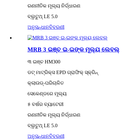
ରଣନୀତିକ ମୂଲ୍ୟ ନିର୍ଦ୍ଧାରଣ
ବ୍ଲୁଟୁଥ୍ LE 5.0
ଅନୁସନ୍ଧାନ
ବିବରଣୀ
MRB 3 ଇଞ୍ଚ ଇ-ଇଙ୍କ ମୂଲ୍ୟ ଲେବଲ୍
୩ ଇଞ୍ଚ HM300
ଡଟ୍ ମାଟ୍ରିକ୍ସ EPD ଗ୍ରାଫିକ୍ ସ୍କ୍ରିନ୍
କ୍ଲାଉଡ୍-ପରିଚାଳିତ
ସେକେଣ୍ଡରେ ମୂଲ୍ୟ
୫ ବର୍ଷର ବ୍ୟାଟେରୀ
ରଣନୀତିକ ମୂଲ୍ୟ ନିର୍ଦ୍ଧାରଣ
ବ୍ଲୁଟୁଥ୍ LE 5.0
ଅନୁସନ୍ଧାନ
ବିବରଣୀ