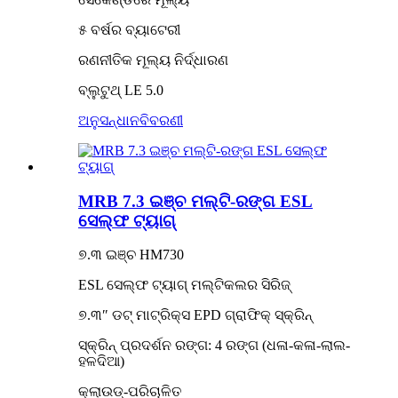
୫ ବର୍ଷର ବ୍ୟାଟେରୀ
ରଣନୀତିକ ମୂଲ୍ୟ ନିର୍ଦ୍ଧାରଣ
ବ୍ଲୁଟୁଥ୍ LE 5.0
ଅନୁସନ୍ଧାନ
ବିବରଣୀ
MRB 7.3 ଇଞ୍ଚ ମଲ୍ଟି-ରଙ୍ଗ ESL
ସେଲ୍ଫ ଟ୍ୟାଗ୍
୭.୩ ଇଞ୍ଚ HM730
ESL ସେଲ୍ଫ ଟ୍ୟାଗ୍ ମଲ୍ଟିକଲର ସିରିଜ୍
୭.୩″ ଡଟ୍ ମାଟ୍ରିକ୍ସ EPD ଗ୍ରାଫିକ୍ ସ୍କ୍ରିନ୍
ସ୍କ୍ରିନ୍ ପ୍ରଦର୍ଶନ ରଙ୍ଗ: 4 ରଙ୍ଗ (ଧଳା-କଳା-ଲାଲ-
ହଳଦିଆ)
କ୍ଲାଉଡ୍-ପରିଚାଳିତ