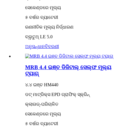
ସେକେଣ୍ଡରେ ମୂଲ୍ୟ
୫ ବର୍ଷର ବ୍ୟାଟେରୀ
ରଣନୀତିକ ମୂଲ୍ୟ ନିର୍ଦ୍ଧାରଣ
ବ୍ଲୁଟୁଥ୍ LE 5.0
ଅନୁସନ୍ଧାନ
ବିବରଣୀ
MRB 4.4 ଇଞ୍ଚ ଡିଜିଟାଲ୍ ସେଲ୍ଫ ମୂଲ୍ୟ
ଟ୍ୟାଗ୍
୪.୪ ଇଞ୍ଚ HM440
ଡଟ୍ ମାଟ୍ରିକ୍ସ EPD ଗ୍ରାଫିକ୍ ସ୍କ୍ରିନ୍
କ୍ଲାଉଡ୍-ପରିଚାଳିତ
ସେକେଣ୍ଡରେ ମୂଲ୍ୟ
୫ ବର୍ଷର ବ୍ୟାଟେରୀ