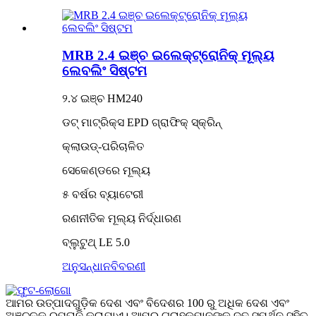
MRB 2.4 ଇଞ୍ଚ ଇଲେକ୍ଟ୍ରୋନିକ୍ ମୂଲ୍ୟ
ଲେବଲିଂ ସିଷ୍ଟମ
୨.୪ ଇଞ୍ଚ HM240
ଡଟ୍ ମାଟ୍ରିକ୍ସ EPD ଗ୍ରାଫିକ୍ ସ୍କ୍ରିନ୍
କ୍ଲାଉଡ୍-ପରିଚାଳିତ
ସେକେଣ୍ଡରେ ମୂଲ୍ୟ
୫ ବର୍ଷର ବ୍ୟାଟେରୀ
ରଣନୀତିକ ମୂଲ୍ୟ ନିର୍ଦ୍ଧାରଣ
ବ୍ଲୁଟୁଥ୍ LE 5.0
ଅନୁସନ୍ଧାନ
ବିବରଣୀ
ଆମର ଉତ୍ପାଦଗୁଡ଼ିକ ଦେଶ ଏବଂ ବିଦେଶର 100 ରୁ ଅଧିକ ଦେଶ ଏବଂ
ଅଞ୍ଚଳକୁ ରପ୍ତାନି କରାଯାଏ। ଆମର ଗ୍ରାହକମାନଙ୍କ ଦୃଢ଼ ସମର୍ଥନ ସହିତ,