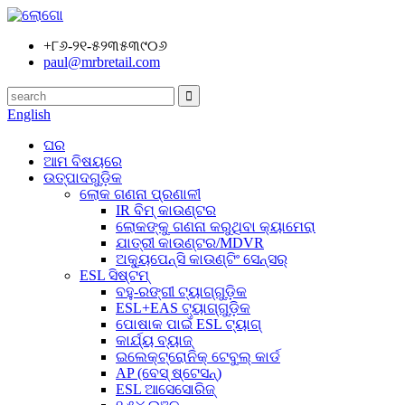
+୮୬-୨୧-୫୨୩୫୩୯୦୬
paul@mrbretail.com
English
ଘର
ଆମ ବିଷୟରେ
ଉତ୍ପାଦଗୁଡ଼ିକ
ଲୋକ ଗଣନା ପ୍ରଣାଳୀ
IR ବିମ୍ କାଉଣ୍ଟର
ଲୋକଙ୍କୁ ଗଣନା କରୁଥିବା କ୍ୟାମେରା
ଯାତ୍ରୀ କାଉଣ୍ଟର/MDVR
ଅକ୍ୟୁପେନ୍ସି କାଉଣ୍ଟିଂ ସେନ୍ସର୍
ESL ସିଷ୍ଟମ୍
ବହୁ-ରଙ୍ଗୀ ଟ୍ୟାଗ୍‌ଗୁଡ଼ିକ
ESL+EAS ଟ୍ୟାଗ୍‌ଗୁଡ଼ିକ
ପୋଷାକ ପାଇଁ ESL ଟ୍ୟାଗ୍
କାର୍ଯ୍ୟ ବ୍ୟାଜ୍
ଇଲେକ୍ଟ୍ରୋନିକ୍ ଟେବୁଲ୍ କାର୍ଡ
AP (ବେସ୍ ଷ୍ଟେସନ୍)
ESL ଆସେସୋରିଜ୍