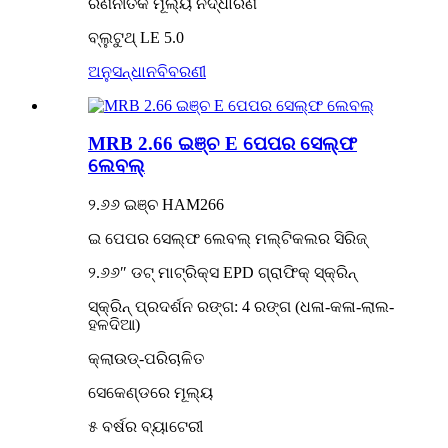
ରଣନୀତିକ ମୂଲ୍ୟ ନିର୍ଦ୍ଧାରଣ
ବ୍ଲୁଟୁଥ୍ LE 5.0
ଅନୁସନ୍ଧାନ
ବିବରଣୀ
MRB 2.66 ଇଞ୍ଚ E ପେପର ସେଲ୍ଫ
ଲେବଲ୍
୨.୬୬ ଇଞ୍ଚ HAM266
ଇ ପେପର ସେଲ୍ଫ ଲେବଲ୍ ମଲ୍ଟିକଲର ସିରିଜ୍
୨.୬୬″ ଡଟ୍ ମାଟ୍ରିକ୍ସ EPD ଗ୍ରାଫିକ୍ ସ୍କ୍ରିନ୍
ସ୍କ୍ରିନ୍ ପ୍ରଦର୍ଶନ ରଙ୍ଗ: 4 ରଙ୍ଗ (ଧଳା-କଳା-ଲାଲ-
ହଳଦିଆ)
କ୍ଲାଉଡ୍-ପରିଚାଳିତ
ସେକେଣ୍ଡରେ ମୂଲ୍ୟ
୫ ବର୍ଷର ବ୍ୟାଟେରୀ