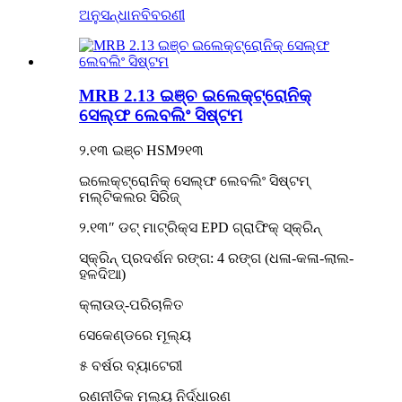
ଅନୁସନ୍ଧାନ
ବିବରଣୀ
MRB 2.13 ଇଞ୍ଚ ଇଲେକ୍ଟ୍ରୋନିକ୍
ସେଲ୍ଫ ଲେବଲିଂ ସିଷ୍ଟମ
୨.୧୩ ଇଞ୍ଚ HSM୨୧୩
ଇଲେକ୍ଟ୍ରୋନିକ୍ ସେଲ୍ଫ ଲେବଲିଂ ସିଷ୍ଟମ୍
ମଲ୍ଟିକଲର ସିରିଜ୍
୨.୧୩″ ଡଟ୍ ମାଟ୍ରିକ୍ସ EPD ଗ୍ରାଫିକ୍ ସ୍କ୍ରିନ୍
ସ୍କ୍ରିନ୍ ପ୍ରଦର୍ଶନ ରଙ୍ଗ: 4 ରଙ୍ଗ (ଧଳା-କଳା-ଲାଲ-
ହଳଦିଆ)
କ୍ଲାଉଡ୍-ପରିଚାଳିତ
ସେକେଣ୍ଡରେ ମୂଲ୍ୟ
୫ ବର୍ଷର ବ୍ୟାଟେରୀ
ରଣନୀତିକ ମୂଲ୍ୟ ନିର୍ଦ୍ଧାରଣ