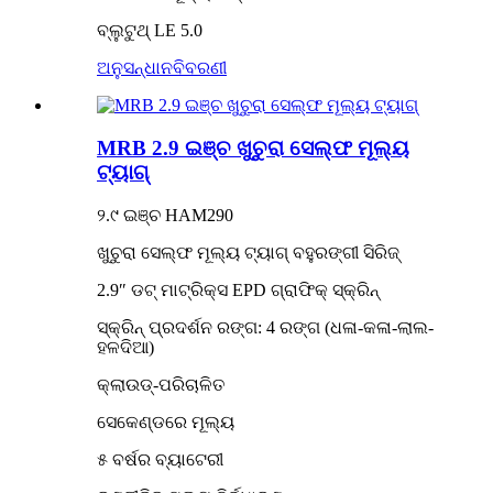
ବ୍ଲୁଟୁଥ୍ LE 5.0
ଅନୁସନ୍ଧାନ
ବିବରଣୀ
MRB 2.9 ଇଞ୍ଚ ଖୁଚୁରା ସେଲ୍ଫ ମୂଲ୍ୟ
ଟ୍ୟାଗ୍
୨.୯ ଇଞ୍ଚ HAM290
ଖୁଚୁରା ସେଲ୍ଫ ମୂଲ୍ୟ ଟ୍ୟାଗ୍ ବହୁରଙ୍ଗୀ ସିରିଜ୍
2.9″ ଡଟ୍ ମାଟ୍ରିକ୍ସ EPD ଗ୍ରାଫିକ୍ ସ୍କ୍ରିନ୍
ସ୍କ୍ରିନ୍ ପ୍ରଦର୍ଶନ ରଙ୍ଗ: 4 ରଙ୍ଗ (ଧଳା-କଳା-ଲାଲ-
ହଳଦିଆ)
କ୍ଲାଉଡ୍-ପରିଚାଳିତ
ସେକେଣ୍ଡରେ ମୂଲ୍ୟ
୫ ବର୍ଷର ବ୍ୟାଟେରୀ