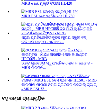
MRB e ink ମୂଲ୍ୟ ଟ୍ୟାଗ୍ HL420
MRB ESL ଲେବଲ୍ ସିଷ୍ଟମ୍ HL750
ସ୍ଥିର ପ୍ରତିଯୋଗିତାମୂଳକ ମୂଲ୍ୟ ସ୍କୁଲ ବସ୍
ଡିଭିଆର ସିଷ୍ଟମ - ଏମଆର...
ଉଚ୍ଚ ଗୁଣବତ୍ତା ସ୍ୱୟଂଚାଳିତ ଲୋକ କାଉଣ୍ଟର -
MRB ତାରହୀନ...
କାରଖାନା ମାଗଣା ନମୁନା ପ୍ରାଇସର ଡିଜିଟାଲ୍ ଟ୍ୟାଗ୍
- MRB ESL ବି...
ବହୁ-ରଙ୍ଗୀ ଟ୍ୟାଗ୍‌ଗୁଡ଼ିକ