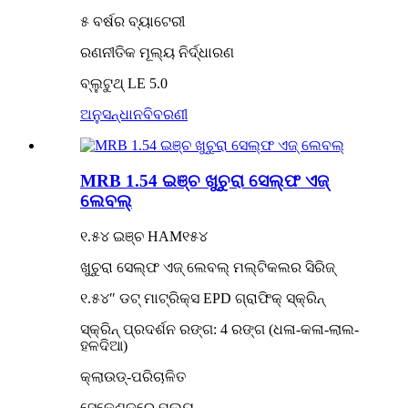
୫ ବର୍ଷର ବ୍ୟାଟେରୀ
ରଣନୀତିକ ମୂଲ୍ୟ ନିର୍ଦ୍ଧାରଣ
ବ୍ଲୁଟୁଥ୍ LE 5.0
ଅନୁସନ୍ଧାନ
ବିବରଣୀ
MRB 1.54 ଇଞ୍ଚ ଖୁଚୁରା ସେଲ୍ଫ ଏଜ୍
ଲେବଲ୍
୧.୫୪ ଇଞ୍ଚ HAM୧୫୪
ଖୁଚୁରା ସେଲ୍ଫ ଏଜ୍ ଲେବଲ୍ ମଲ୍ଟିକଲର ସିରିଜ୍
୧.୫୪″ ଡଟ୍ ମାଟ୍ରିକ୍ସ EPD ଗ୍ରାଫିକ୍ ସ୍କ୍ରିନ୍
ସ୍କ୍ରିନ୍ ପ୍ରଦର୍ଶନ ରଙ୍ଗ: 4 ରଙ୍ଗ (ଧଳା-କଳା-ଲାଲ-
ହଳଦିଆ)
କ୍ଲାଉଡ୍-ପରିଚାଳିତ
ସେକେଣ୍ଡରେ ମୂଲ୍ୟ