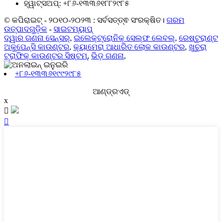
ହ୍ୱାଟ୍ସଅପ୍: +୮୬-୧୩୩୬୧୮୮୨୯୮୫
© କପିରାଇଟ୍ - ୨୦୧୦-୨୦୨୩ : ସର୍ବସତ୍ତ୍ଵ ସଂରକ୍ଷିତ।
ଗରମ
ଉତ୍ପାଦଗୁଡ଼ିକ
-
ସାଇଟମ୍ୟାପ୍
ଦ୍ୱାର ଗଣନା ସେନ୍ସର୍
,
ଇଲେକ୍ଟ୍ରୋନିକ୍ ସେଲ୍ଫ ଲେବଲ୍
,
ରେଷ୍ଟୁରାଣ୍ଟ
ଅକୁପେନ୍ସି କାଉଣ୍ଟର
,
କ୍ୟାମେରା ଆଧାରିତ ଲୋକ କାଉଣ୍ଟର
,
ଖୁଚୁରା
ଟ୍ରାଫିକ୍ କାଉଣ୍ଟର ସିଷ୍ଟମ୍
,
ଭିଡ଼ ଗଣନା
,
+୮୬-୧୩୩୬୧୯୯୨୯୮୫
ଆଣ୍ଡ୍ରଏଡ୍‍
x

