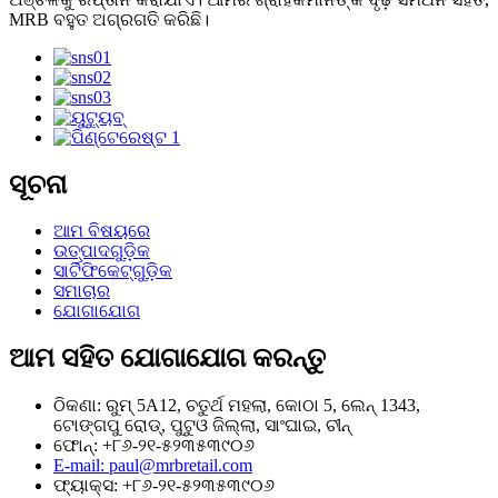
MRB ବହୁତ ଅଗ୍ରଗତି କରିଛି।
ସୂଚନା
ଆମ ବିଷୟରେ
ଉତ୍ପାଦଗୁଡ଼ିକ
ସାର୍ଟିଫିକେଟ୍‌ଗୁଡ଼ିକ
ସମାଚାର
ଯୋଗାଯୋଗ
ଆମ ସହିତ ଯୋଗାଯୋଗ କରନ୍ତୁ
ଠିକଣା: ରୁମ୍ 5A12, ଚତୁର୍ଥ ମହଲା, କୋଠା 5, ଲେନ୍ 1343,
ଟୋଙ୍ଗପୁ ରୋଡ୍, ପୁଟୁଓ ଜିଲ୍ଲା, ସାଂଘାଇ, ଚୀନ୍
ଫୋନ୍: +୮୬-୨୧-୫୨୩୫୩୯୦୬
E-mail: paul@mrbretail.com
ଫ୍ୟାକ୍ସ: +୮୬-୨୧-୫୨୩୫୩୯୦୬