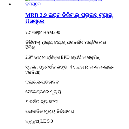
MRB 2.9 ଇଞ୍ଚ ଡିଜିଟାଲ୍ ପ୍ରାଇସ୍ ଟ୍ୟାଗ୍
ଡିସପ୍ଲେ
୨.୯ ଇଞ୍ଚ HSM290
ଡିଜିଟାଲ୍ ମୂଲ୍ୟ ଟ୍ୟାଗ୍ ପ୍ରଦର୍ଶନ ମଲ୍ଟିକଲର
ସିରିଜ୍
2.9″ ଡଟ୍ ମାଟ୍ରିକ୍ସ EPD ଗ୍ରାଫିକ୍ ସ୍କ୍ରିନ୍
ସ୍କ୍ରିନ୍ ପ୍ରଦର୍ଶନ ରଙ୍ଗ: 4 ରଙ୍ଗ (ଧଳା-କଳା-ଲାଲ-
ହଳଦିଆ)
କ୍ଲାଉଡ୍-ପରିଚାଳିତ
ସେକେଣ୍ଡରେ ମୂଲ୍ୟ
୫ ବର୍ଷର ବ୍ୟାଟେରୀ
ରଣନୀତିକ ମୂଲ୍ୟ ନିର୍ଦ୍ଧାରଣ
ବ୍ଲୁଟୁଥ୍ LE 5.0