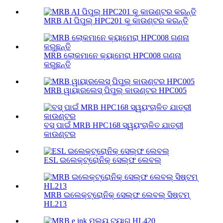
MRB AI ପିପୁଲ୍ HPC201 କୁ କାଉଣ୍ଟର କରନ୍ତି
MRB ଲୋକମାନେ କ୍ୟାମେରା HPC008 ଗଣନା
କରୁଛନ୍ତି
MRB ୱାୟାରଲେସ୍ ପିପୁଲ୍ କାଉଣ୍ଟର HPC005
ବସ୍ ପାଇଁ MRB HPC168 ସ୍ୱୟଂଚାଳିତ ଯାତ୍ରୀ
କାଉଣ୍ଟର
ESL ଇଲେକ୍ଟ୍ରୋନିକ୍ ସେଲ୍ଫ ଲେବଲ୍
MRB ଇଲେକ୍ଟ୍ରୋନିକ୍ ସେଲ୍ଫ ଲେବଲ୍ ସିଷ୍ଟମ୍
HL213