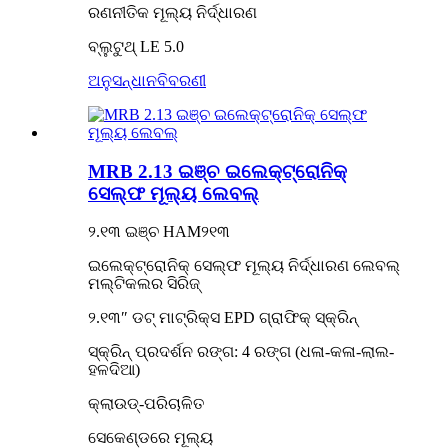
ରଣନୀତିକ ମୂଲ୍ୟ ନିର୍ଦ୍ଧାରଣ
ବ୍ଲୁଟୁଥ୍ LE 5.0
ଅନୁସନ୍ଧାନ
ବିବରଣୀ
MRB 2.13 ଇଞ୍ଚ ଇଲେକ୍ଟ୍ରୋନିକ୍
ସେଲ୍ଫ ମୂଲ୍ୟ ଲେବଲ୍
୨.୧୩ ଇଞ୍ଚ HAM୨୧୩
ଇଲେକ୍ଟ୍ରୋନିକ୍ ସେଲ୍ଫ ମୂଲ୍ୟ ନିର୍ଦ୍ଧାରଣ ଲେବଲ୍
ମଲ୍ଟିକଲର ସିରିଜ୍
୨.୧୩″ ଡଟ୍ ମାଟ୍ରିକ୍ସ EPD ଗ୍ରାଫିକ୍ ସ୍କ୍ରିନ୍
ସ୍କ୍ରିନ୍ ପ୍ରଦର୍ଶନ ରଙ୍ଗ: 4 ରଙ୍ଗ (ଧଳା-କଳା-ଲାଲ-
ହଳଦିଆ)
କ୍ଲାଉଡ୍-ପରିଚାଳିତ
ସେକେଣ୍ଡରେ ମୂଲ୍ୟ