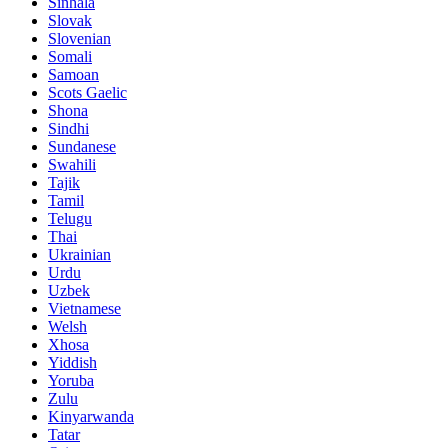
Sinhala
Slovak
Slovenian
Somali
Samoan
Scots Gaelic
Shona
Sindhi
Sundanese
Swahili
Tajik
Tamil
Telugu
Thai
Ukrainian
Urdu
Uzbek
Vietnamese
Welsh
Xhosa
Yiddish
Yoruba
Zulu
Kinyarwanda
Tatar