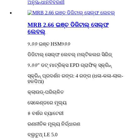
ଅନୁସନ୍ଧାନ
ବିବରଣୀ
MRB 2.66 ଇଞ୍ଚ ଡିଜିଟାଲ୍ ସେଲ୍ଫ
ଲେବଲ୍
୨.୬୬ ଇଞ୍ଚ HSM୨୬୬
ଡିଜିଟାଲ୍ ସେଲ୍ଫ ଲେବଲ୍ ମଲ୍ଟିକଲର ସିରିଜ୍
୨.୬୬″ ଡଟ୍ ମାଟ୍ରିକ୍ସ EPD ଗ୍ରାଫିକ୍ ସ୍କ୍ରିନ୍
ସ୍କ୍ରିନ୍ ପ୍ରଦର୍ଶନ ରଙ୍ଗ: 4 ରଙ୍ଗ (ଧଳା-କଳା-ଲାଲ-
ହଳଦିଆ)
କ୍ଲାଉଡ୍-ପରିଚାଳିତ
ସେକେଣ୍ଡରେ ମୂଲ୍ୟ
୫ ବର୍ଷର ବ୍ୟାଟେରୀ
ରଣନୀତିକ ମୂଲ୍ୟ ନିର୍ଦ୍ଧାରଣ
ବ୍ଲୁଟୁଥ୍ LE 5.0