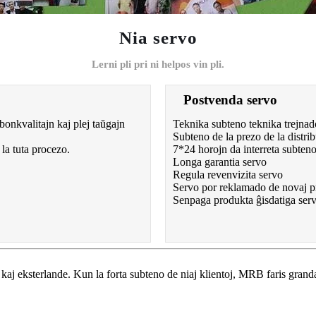
Nia servo
Lerni pli pri ni helpos vin pli.
Postvenda servo
bonkvalitajn kaj plej taŭgajn
Teknika subteno teknika trejnad
Subteno de la prezo de la distrib
la tuta procezo.
7*24 horojn da interreta subten
Longa garantia servo
Regula revenvizita servo
Servo por reklamado de novaj p
Senpaga produkta ĝisdatiga ser
e kaj eksterlande. Kun la forta subteno de niaj klientoj, MRB faris gran