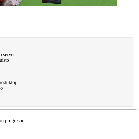
o servo
uisto
o
roduktoj
vo
dan progreson.