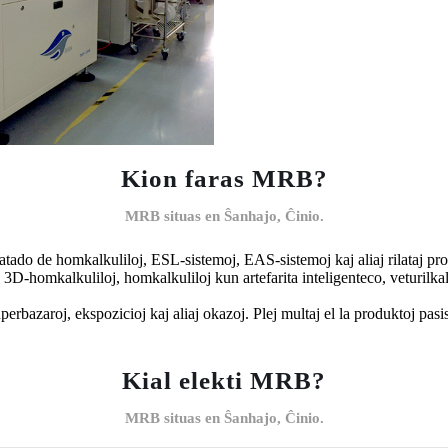
Kion faras MRB?
MRB situas en Ŝanhajo, Ĉinio.
ado de homkalkuliloj, ESL-sistemoj, EAS-sistemoj kaj aliaj rilataj pro
D-homkalkuliloj, homkalkuliloj kun artefarita inteligenteco, veturilkalk
perbazaroj, ekspozicioj kaj aliaj okazoj. Plej multaj el la produktoj pas
Kial elekti MRB?
MRB situas en Ŝanhajo, Ĉinio.