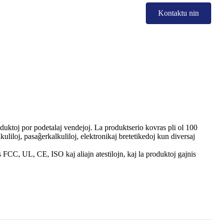
Kontaktu nin
duktoj por podetalaj vendejoj. La produktserio kovras pli ol 100
uliloj, pasaĝerkalkuliloj, elektronikaj bretetikedoj kun diversaj
is FCC, UL, CE, ISO kaj aliajn atestilojn, kaj la produktoj gajnis