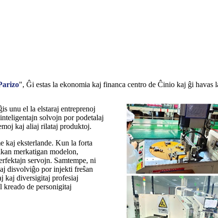
Parizo
", Ĝi estas la ekonomia kaj financa centro de Ĉinio kaj ĝi havas
s unu el la elstaraj entreprenoj
inteligentajn solvojn por podetalaj
oj kaj aliaj rilataj produktoj.
me kaj eksterlande. Kun la forta
nikan merkatigan modelon,
erfektajn servojn. Samtempe, ni
j disvolviĝo por injekti freŝan
 kaj diversigitaj profesiaj
al kreado de personigitaj