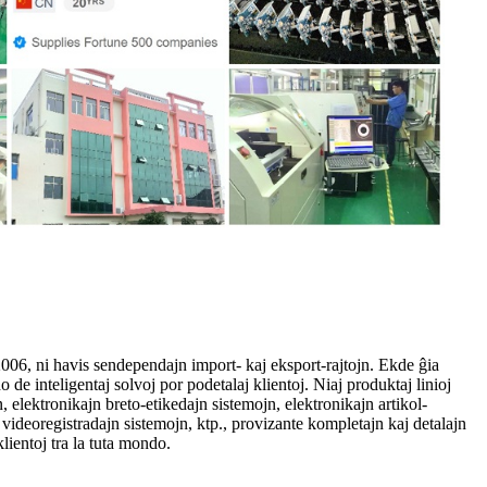
006, ni havis sendependajn import- kaj eksport-rajtojn. Ekde ĝia
o de inteligentaj solvoj por podetalaj klientoj. Niaj produktaj linioj
 elektronikajn breto-etikedajn sistemojn, elektronikajn artikol-
 videoregistradajn sistemojn, ktp., provizante kompletajn kaj detalajn
lientoj tra la tuta mondo.