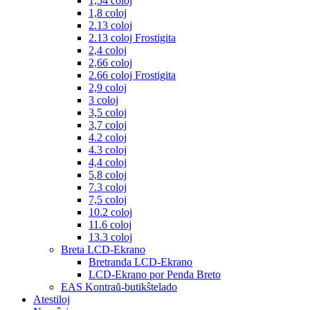
1,54 coloj
1,8 coloj
2.13 coloj
2.13 coloj Frostigita
2,4 coloj
2,66 coloj
2.66 coloj Frostigita
2,9 coloj
3 coloj
3,5 coloj
3,7 coloj
4.2 coloj
4.3 coloj
4,4 coloj
5,8 coloj
7.3 coloj
7,5 coloj
10.2 coloj
11.6 coloj
13.3 coloj
Breta LCD-Ekrano
Bretranda LCD-Ekrano
LCD-Ekrano por Penda Breto
EAS Kontraŭ-butikŝtelado
Atestiloj