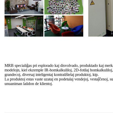
MRB specialiĝas pri esplorado kaj disvolvado, produktado kaj merkat
modelojn, kiel ekzemple IR-homkalkuliloj, 2D-fotilaj homkalkuliloj, 3
grandecoj, diversaj inteligentaj kontraŭŝtelaj produktoj, ktp.
La produktoj estas vaste uzataj en podetalaj vendejoj, vestaĵĉenoj, su
unuaniman laŭdon de klientoj.