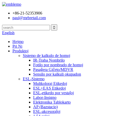
+86-21-52353906
paul@mrbretail.com
English
Hejmo
Pri Ni
Produktoj
Sistemo de kalkulo de homoj
IR-Traba Nombrilo
Fotilo por nombrado de homoj
Pasaĝera Giĉeto/MDVR
Sensilo por kalkuli okupadon
ESL-Sistemo
Multkoloraj Etikedoj
ESL+EAS Etikedoj
ESL-etikedo por vestaĵoj
Labor-Insigno
Elektronika Tablokarto
AP (Bazstacio)
ESL-akcesoraĵoj