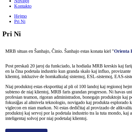
Novaĵoj
Kontakto
Hejmo
Pri Ni
Pri Ni
MRB situas en Ŝanhajo, Ĉinio. Ŝanhajo estas konata kiel "
Orienta 
Post preskaŭ 20 jaroj da funkciado, la hodiaŭa MRB kreskis kaj fariĝi
en la ĉina podetala industrio kun granda skalo kaj influo, provizante 
klientoj, inkluzive de homkalkulaj sistemoj, ESL-sistemoj, EAS-sistem
Niaj produktoj estas eksportitaj al pli ol 100 landoj kaj regionoj hej
subteno de niaj klientoj, MRB faris grandan progreson. Ni havas u
profesian teamon, rigoran administradon, bonegajn produktojn kaj p
fokusiĝas al altnivela teknologio, novigado kaj produkta esplorado ka
viglecon en nian markon. Ni estas dediĉitaj al provizado de altkvalitaj
produktoj kaj servoj por la podetala industrio tra la tuta mondo, kaj 
inteligentaj solvoj por niaj podetalaj klientoj.