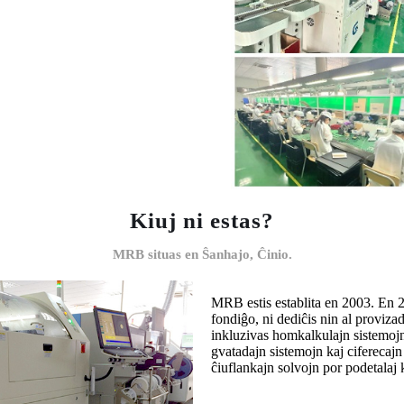
Kiuj ni estas?
MRB situas en Ŝanhajo, Ĉinio.
MRB estis establita en 2003. En 2
fondiĝo, ni dediĉis nin al provizad
inkluzivas homkalkulajn sistemojn,
gvatadajn sistemojn kaj ciferecajn
ĉiuflankajn solvojn por podetalaj k