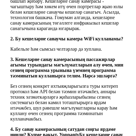
башлап җибәрү. Кешеләрне санау камерасы -
чагыштыру һәм хөкем итү өчен портретлар җыю юлы
белән кешеләрне санаучы кешеләр санагыч. Асылда,
технология башкача. Гомумән алганда, кешеләрне
санау камерасының төгәллеге инфракызыл кешеләр
санагычына караганда югарырак.
2. Бу кешеләрне санаучы камера WiFi кулланамы?
Кабельле һәм сымсыз челтәрләр дә хуплана.
3. Кешеләрне санау камерасының пассажирлар
агымы турындагы мәгълүматларын алу өчен, мин
сезнең программа урынына үземнең программа
тәэминатын кулланырга телим. Нәрсә эшләргә?
Без сезнең конкрет ихтыяҗларыгызга туры китереп
протокол һәм API белән тәэмин итәчәкбез, аннары
техник хезмәткәрләргә җиһазларыбызны сезнең
системагыз белән камил тоташтырырга ярдәм
итәчәкбез, шул рәвешле мәгълүматларны карау һәм
куллану өчен сезнең программа тәэминатын
кулланачакбыз.
4. Бу санау камерасының сатудан соңгы ярдәме
нинди? Күпме вакыт, Уорр
a
n
ty
Бу кешеләрне санау