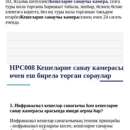
3D, Ясалма интеллект
Кешеләрне санаучы камера
, сезгә
туры килә торганы һәрвакыт табыла, зинһар, безнең белән
элемтәгә керегез, без иң туры килә торганын тәкъдим
итәрбез
Кешеләрне санаучы камера
сезнең өчен 24 сәгать
эчендә.
HPC008 Кешеләрне санау камерасы
өчен еш бирелә торган сораулар
1. Инфракызыл кешеләр санагычы һәм кешеләрне
санау камерасы арасында нинди аерма бар?
Инфракызыл кешеләр санагычының техник принцибы
- инфракызыл нурларны кисеп, кешеләрне санауны