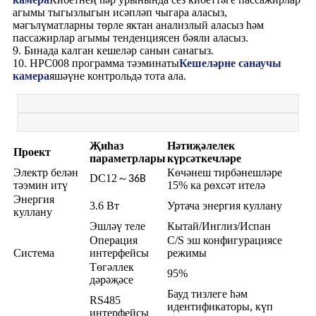
агымы тыгызлыгын исәпләп чыгара аласыз,
мәгълүматларны төрле яктан анализлый аласыз һәм
пассажирлар агымы тенденциясен бәяли аласыз.
9. Бинада калган кешеләр санын санагыз.
10. HPC008 программа тәэминаты
Кешеләрне санаучы
камера
яшәүне контрольдә тота ала.
Җиһаз
Нәтиҗәлелек
Проект
параметрлары
күрсәткечләре
Электр белән
Көчәнеш тирбәнешләре
DC12
～
36В
тәэмин итү
15% ка рөхсәт ителә
Энергия
3.6 Вт
Уртача энергия куллану
куллану
Эшләү теле
Кытай/Инглиз/Испан
Операция
C/S эш конфигурациясе
Система
интерфейсы
режимы
Төгәллек
95%
дәрәҗәсе
Бауд тизлеге һәм
RS485
идентификаторы, күп
интерфейсы