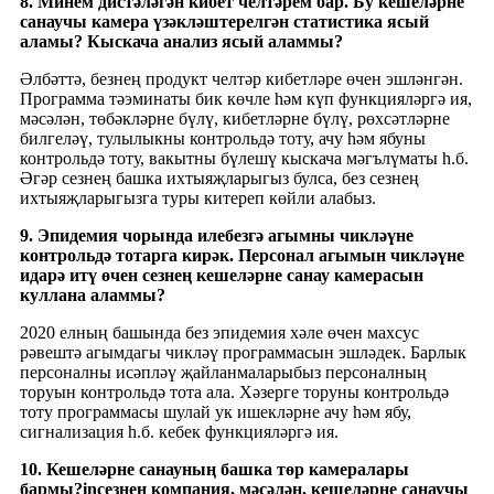
8. Минем дистәләгән кибет челтәрем бар. Бу кешеләрне
санаучы камера үзәкләштерелгән статистика ясый
аламы? Кыскача анализ ясый аламмы?
Әлбәттә, безнең продукт челтәр кибетләре өчен эшләнгән.
Программа тәэминаты бик көчле һәм күп функцияләргә ия,
мәсәлән, төбәкләрне бүлү, кибетләрне бүлү, рөхсәтләрне
билгеләү, тулылыкны контрольдә тоту, ачу һәм ябуны
контрольдә тоту, вакытны бүлешү кыскача мәгълүматы һ.б.
Әгәр сезнең башка ихтыяҗларыгыз булса, без сезнең
ихтыяҗларыгызга туры китереп көйли алабыз.
9. Эпидемия чорында илебезгә агымны чикләүне
контрольдә тотарга кирәк. Персонал агымын чикләүне
идарә итү өчен сезнең кешеләрне санау камерасын
куллана аламмы?
2020 елның башында без эпидемия хәле өчен махсус
рәвештә агымдагы чикләү программасын эшләдек. Барлык
персоналны исәпләү җайланмаларыбыз персоналның
торуын контрольдә тота ала. Хәзерге торуны контрольдә
тоту программасы шулай ук ​​ишекләрне ачу һәм ябу,
сигнализация һ.б. кебек функцияләргә ия.
10. Кешеләрне санауның башка төр камералары
бармы?
in
сезнең компания, мәсәлән, кешеләрне санаучы