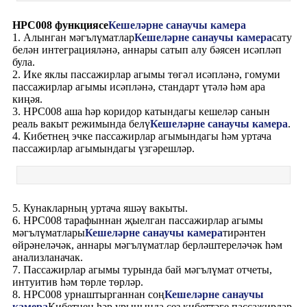
HPC008 функциясе
Кешеләрне санаучы камера
1. Алынган мәгълүматлар
Кешеләрне санаучы камера
сату
белән интеграцияләнә, аннары сатып алу бәясен исәпләп
була.
2. Ике яклы пассажирлар агымы төгәл исәпләнә, гомуми
пассажирлар агымы исәпләнә, стандарт үтәлә һәм ара
киңәя.
3. HPC008 аша һәр коридор катындагы кешеләр санын
реаль вакыт режимында белү
Кешеләрне санаучы камера
.
4. Кибетнең эчке пассажирлар агымындагы һәм уртача
пассажирлар агымындагы үзгәрешләр.
5. Кунакларның уртача яшәү вакыты.
6. HPC008 тарафыннан җыелган пассажирлар агымы
мәгълүматлары
Кешеләрне санаучы камера
тирәнтен
өйрәнеләчәк, аннары мәгълүматлар берләштереләчәк һәм
анализланачак.
7. Пассажирлар агымы турында бай мәгълүмат отчеты,
интуитив һәм төрле төрләр.
8. HPC008 урнаштырганнан соң
Кешеләрне санаучы
камера
Кибетнең һәр урынында сез кибеттәге пассажирлар