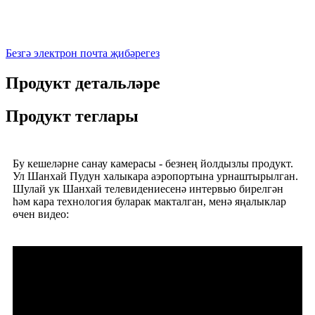
Безгә электрон почта җибәрегез
Продукт детальләре
Продукт теглары
Бу кешеләрне санау камерасы - безнең йолдызлы продукт.
Ул Шанхай Пудун халыкара аэропортына урнаштырылган.
Шулай ук ​​Шанхай телевидениесенә интервью бирелгән
һәм кара технология буларак макталган, менә яңалыклар
өчен видео: