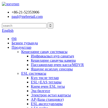
+86-21-52353906
paul@mrbretail.com
English
Өй
Безнең турында
Продуктлар
Кешеләрне санау системасы
Инфракызыл нур санагыч
Кешеләрне санаучы камера
Пассажирлар өчен касса/MDVR
Яшәүне исәпләү сенсоры
ESL системасы
Күп төсле теглар
ESL+EAS теглары
Кием өчен ESL тегы
Эш билгесе
Электрон өстәл картасы
AP (База станциясе)
ESL аксессуарлары