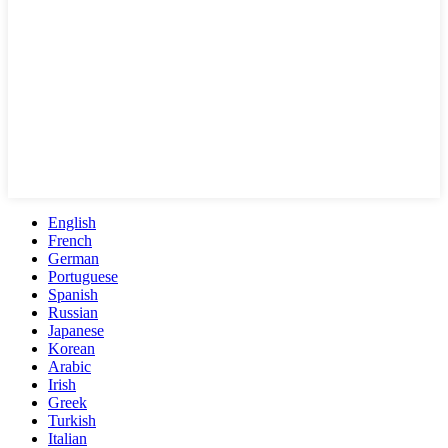
English
French
German
Portuguese
Spanish
Russian
Japanese
Korean
Arabic
Irish
Greek
Turkish
Italian