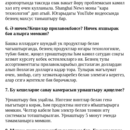
аэропортында таксида озак вакыт йөрү проблемасын камил
хәл итү өчен кулланыла. Shanghai News моны "кара
технология" дип атый. Югарыдагы YouTube видеосында
безнең махсус таныштыру бар.
6. Ә ничек?
Кешеләр
прилавок
бәясе? Ничек яхшырак
бәя алырга мөмкин?
Башка илләрдәге шундый ук продуктлар белән
чагыштырганда, безнең продуктлар югары технологияле,
түбән бәяле, җиңел урнаштырулы һәм камил сатудан соңгы
хезмәт күрсәтү кебек өстенлекләргә ия. Безнең тулы
ассортименттагы прилавокларыбыз дистәләгән доллардан
алып йөзләгән долларга кадәр тора. Тулырак мәгълүмат
өчен, зинһар, сату хезмәткәрләребез белән элемтәгә керегез,
алар сезгә җентекле бәя бирәчәкләр.
7. Бу кешеләрне санау камерасын урнаштыру җиңелме?
Урнаштыру бик уңайлы. Нигезне винтлар белән генә
ныгытырга кирәк, һәм продуктны нигезгә ябыштырырга
мөмкин. Челтәр кабеле һәм электр белән тәэмин итү
системасы тоташтырылган. Урнаштыру 5 минут эчендә
тәмамланырга мөмкин.