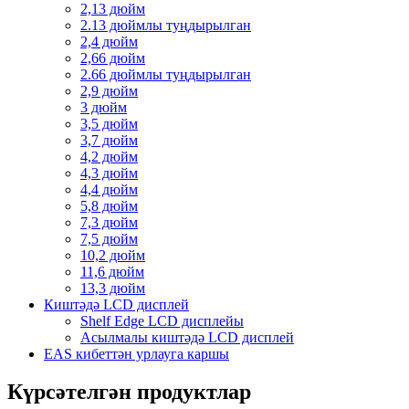
2,13 дюйм
2.13 дюймлы туңдырылган
2,4 дюйм
2,66 дюйм
2.66 дюймлы туңдырылган
2,9 дюйм
3 дюйм
3,5 дюйм
3,7 дюйм
4,2 дюйм
4,3 дюйм
4,4 дюйм
5,8 дюйм
7,3 дюйм
7,5 дюйм
10,2 дюйм
11,6 дюйм
13,3 дюйм
Киштәдә LCD дисплей
Shelf Edge LCD дисплейы
Асылмалы киштәдә LCD дисплей
EAS кибеттән урлауга каршы
Күрсәтелгән продуктлар