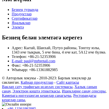
Безнең турында
Продуктлар
Сертификатлар
Яңалыклар
Элемтә
Безнең белән элемтәгә керегез
Адрес: Кытай, Шанхай, Путуо районы, Тонгпу юлы,
1343 нче тыкрык, 5 нче бина, 4 нче кат, 5А12 нче бүлмә.
Телефон: +86-21-52353906
E-mail: paul@mrbretail.com
Факс: +86-21-52353906
Whatsapp: +86-13361882985
© Авторлык хокукы - 2010-2023: Барлык хокуклар да
сакланган.
Кайнар продуктлар
-
Сайт картасы
Ваклап сату трафигын исәпләү системасы
,
Халык санын
санау
,
Электрон киштә этикеткасы
,
Ишекләрне санау сенсоры
,
Камерага нигезләнгән кешеләр санагычы
,
Ресторандагы
кешеләр саны
,
+86-13361992985