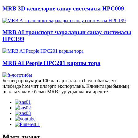
MRB 3D кешеләрне санау системасы HPC009
MRB AI транспорт чараларын санау системасы
HPC199
MRB AI People HPC201 каршы тора
Безнең продукция 100 дән артык илгә һәм төбәккә, үз
илебездә һәм чит илләргә экспортлана. Клиентларыбызның
ныклы ярдәме белән MRB зур уңышларга иреште.
Мәгълүмат