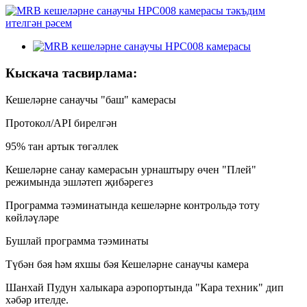
Кыскача тасвирлама:
Кешеләрне санаучы "баш" камерасы
Протокол/API бирелгән
95% тан артык төгәллек
Кешеләрне санау камерасын урнаштыру өчен "Плей"
режимында эшләтеп җибәрегез
Программа тәэминатында кешеләрне контрольдә тоту
көйләүләре
Бушлай программа тәэминаты
Түбән бәя һәм яхшы бәя Кешеләрне санаучы камера
Шанхай Пудун халыкара аэропортында "Кара техник" дип
хәбәр ителде.