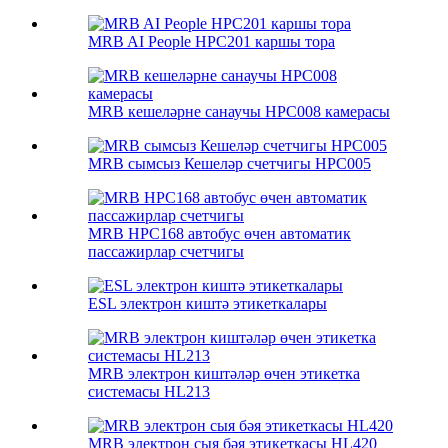
MRB AI People HPC201 каршы тора
MRB кешеләрне санаучы HPC008 камерасы
MRB сымсыз Кешеләр счетчигы HPC005
MRB HPC168 автобус өчен автоматик
пассажирлар счетчигы
ESL электрон киштә этикеткалары
MRB электрон киштәләр өчен этикетка
системасы HL213
MRB электрон сыя бәя этикеткасы HL420