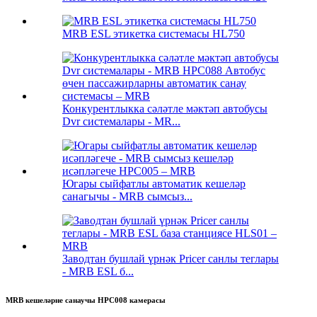
MRB ESL этикетка системасы HL750
Конкурентлыкка сәләтле мәктәп автобусы
Dvr системалары - MR...
Югары сыйфатлы автоматик кешеләр
санагычы - MRB сымсыз...
Заводтан бушлай үрнәк Pricer санлы теглары
- MRB ESL б...
MRB кешеләрне санаучы HPC008 камерасы