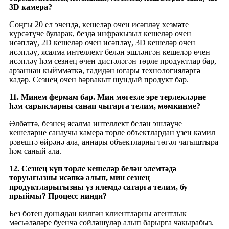
3D камера?
Соңгы 20 ел эчендә, кешеләр өчен исәпләү хезмәте
күрсәтүче буларак, бездә инфракызыл кешеләр өчен
исәпләү, 2D кешеләр өчен исәпләү, 3D кешеләр өчен
исәпләү, ясалма интеллект белән эшләнгән кешеләр өчен
исәпләү һәм сезнең өчен дистәләгән төрле продуктлар бар,
арзаннан кыйммәткә, гадидән югары технологияләргә
кадәр. Сезнең өчен һәрвакыт шундый продукт бар.
11. Минем фермам бар. Мин мөгезле эре терлекләрне
һәм сарыкларны санап чыгарга телим, мөмкинме?
Әлбәттә, безнең ясалма интеллект белән эшләүче
кешеләрне санаучы камера төрле объектлардан үзен камил
рәвештә өйрәнә ала, аннары объектларны төгәл чагыштыра
һәм саный ала.
12. Сезнең күп төрле кешеләр белән элемтәдә
торуыгызны исәпкә алып, мин сезнең
продуктларыгызны үз илемдә сатарга телим, бу
ярыймы? Процесс нинди?
Без бөтен дөньядан килгән клиентларны агентлык
мәсьәләләре буенча сөйләшүләр алып барырга чакырабыз.