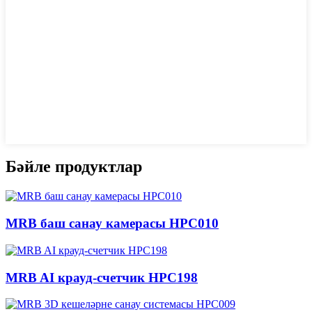
Бәйле продуктлар
MRB баш санау камерасы HPC010
MRB AI крауд-счетчик HPC198