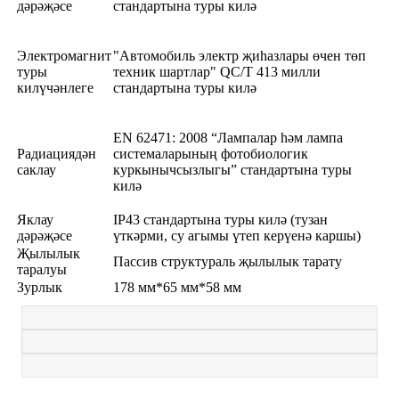
дәрәҗәсе
стандартына туры килә
Электромагнит
"Автомобиль электр җиһазлары өчен төп
туры
техник шартлар" QC/T 413 милли
килүчәнлеге
стандартына туры килә
EN 62471: 2008 “Лампалар һәм лампа
Радиациядән
системаларының фотобиологик
саклау
куркынычсызлыгы” стандартына туры
килә
Яклау
IP43 стандартына туры килә (тузан
дәрәҗәсе
үткәрми, су агымы үтеп керүенә каршы)
Җылылык
Пассив структураль җылылык тарату
таралуы
Зурлык
178 мм*65 мм*58 мм