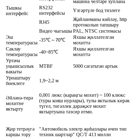
машина челтәре хуплана
RS232
Тышкы
Үзгәртүле бод тизлеге
интерфейсы
интерфейс
Җайланманы көйләү, http
RJ45
протоколын тапшыру
Видео чыгышы
PAL, NTSC системасы
Эш
Яхшы җилләтелгән
-35℃～
℃
70
температурасы
мохиттә
Саклау
Яхшы җилләтелгән
-40~85℃
температурасы
мохиттә
Уртача
уңышсызлык
MTBF
5000 сәгатьтән артык
вакыты
Урнаштыру
1,9~2,2 м
биеклеге
0,001 люкс (караңгы мохит) ~ 100 клюкс
Әйләнә-тирә
(туры кояш нурлары), тулы яктылык кирәк
мохитне
түгел, төгәллек дәрәҗәсе мохит
яктырту
яктыртуына тәэсир итми.
Җир тетрәүгә
"Автомобиль электр җиһазлары өчен төп
каршы тору
техник шартлар" QC/T 413 милли