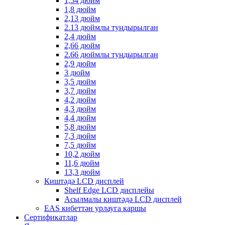
1,54 дюйм
1,8 дюйм
2,13 дюйм
2.13 дюймлы туңдырылган
2,4 дюйм
2,66 дюйм
2.66 дюймлы туңдырылган
2,9 дюйм
3 дюйм
3,5 дюйм
3,7 дюйм
4,2 дюйм
4,3 дюйм
4,4 дюйм
5,8 дюйм
7,3 дюйм
7,5 дюйм
10,2 дюйм
11,6 дюйм
13,3 дюйм
Киштәдә LCD дисплей
Shelf Edge LCD дисплейы
Асылмалы киштәдә LCD дисплей
EAS кибеттән урлауга каршы
Сертификатлар