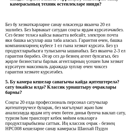
камерасының техник өстенлекләре нинди?
Без бу хезмәткәрләрне санау өлкәсендә якынча 20 ел
эшлибез. Без һәрвакыт сатудан соңгы ярдәм күрсәтәчәкбез.
Сез безне теләсә кайсы вакытта вебсайт, электрон почта
яки башка ысуллар аша таба аласыз. Гарантия өчен, башка
компанияләрнең күбесе 1 ел гына хезмәт күрсәтә. Без үз
продуктларыбызга тулысынча ышанабыз. Без якынча 2-3 ел
гарантия бирәбез. Әгәр сез дә безнең агент булсагыз, без
җирле бизнестагы барлык агентларның үсешен һәм хезмәт
күрсәтүен максималь дәрәҗәдә хуплау өчен чиксез
гарантия хезмәте күрсәтәбез.
5. Бу камера кешеләр санагычы кайда җитештерелә?
сату
to
кайсы илдә? Классик урнаштыру очраклары
бармы?
Соңгы 20 елда профессиональ персонал сатучылар
җитештерүчесе буларак, без мәгълүмат җыю һәм
анализлауда ярдәм итү өчен бөтен дөнья буенча ваклап сату,
туризм һәм транспорт кебек мөһим өлкәләргә
продуктларыбызны саттык. Иң классик очрак - безнең
HPC008 кешеләрне санау камерасы Шанхай Пудун