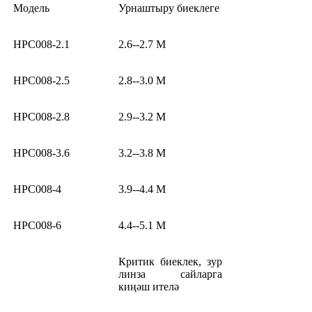
Модель
Урнаштыру биеклеге
HPC008-2.1
2.6--2.7 M
HPC008-2.5
2.8--3.0 M
HPC008-2.8
2.9--3.2 M
HPC008-3.6
3.2--3.8 M
HPC008-4
3.9--4.4 M
HPC008-6
4.4--5.1 M
Критик биеклек, зур
линза сайларга
киңәш ителә