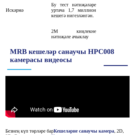
Бу тест нәтиҗәләре
Искәрмә
уртача 1,7 миллион
кешегә нигезләнгән.
2М киңлекне
нәтиҗәле ачыклау
MRB кешеләр санаучы HPC008
камерасы видеосы
Безнең күп төрләре бар
Кешеләрне санаучы камера
, 2D,