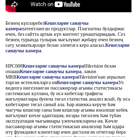
Безнең күпләребез
Кешеләрне санаучы
камера
патентланган продуктлар. Плагиатны булдырмас
өчен, без сайтта артык күп контент урнаштырмадык. Сез
безнең турында тулырак мәгълүмат җибәрү өчен безнең
сату хезмәткәрләре белән элемтәгә керә аласыз.
Кешеләрне
санаучы камера
.
HPC008
Кешеләрне санаучы камера
Hikvision белән
охшаш
Кешеләрне санаучы камера
, ләкин
MRB
Кешеләрне санаучы камера
Hikvision'нан аерылып
торган өстенлекләргә ия
Кешеләрне санаучы камера
Ул
видеога нигезләнгән пассажирлар агымы статистикасы
системасын куллана, бу исә кибетләр трафигы
мәгълүматлары буенча төгәл статистик анализ ясый, бу исә
кибетләрне төгәл саный ала. Һәр ишеккә керүче һәм
чыгучы кешеләр саны һәм кешеләр агымы юнәлеше кебек
мәгълүмат көчле адаптация, югары төгәллек һәм түбән
эксплуатация чыгымнары үзенчәлекләренә ия. Көчле
пассажирлар агымы статистикасын анализлау һәм идарә
итү функциясе клиентлар өчен дистәләгән отчетлар бирә