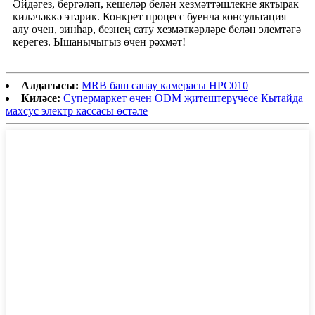
Әйдәгез, бергәләп, кешеләр белән хезмәттәшлекне яктырак
киләчәккә этәрик. Конкрет процесс буенча консультация
алу өчен, зинһар, безнең сату хезмәткәрләре белән элемтәгә
керегез. Ышанычыгыз өчен рәхмәт!
Алдагысы:
MRB баш санау камерасы HPC010
Киләсе:
Супермаркет өчен ODM җитештерүчесе Кытайда
махсус электр кассасы өстәле