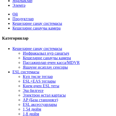
Яңалыклар
Элемтә
Өй
Продуктлар
Кешеләрне санау системасы
Кешеләрне санаучы камера
Категорияләр
Кешеләрне санау системасы
Инфракызыл нур санагыч
Кешеләрне санаучы камера
Пассажирлар өчен касса/MDVR
Яшәүне исәпләү сенсоры
ESL системасы
Күп төсле теглар
ESL+EAS теглары
Кием өчен ESL тегы
Эш билгесе
Электрон өстәл картасы
AP (База станциясе)
ESL аксессуарлары
1,54 дюйм
1,8 дюйм