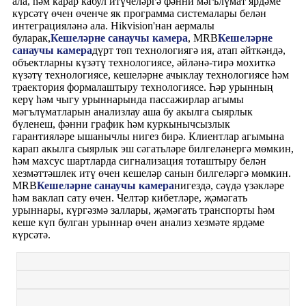
ала, һәм карар кабул итүчеләргә фәнни мәгълүмат ярдәме
күрсәтү өчен өченче як программа системалары белән
интеграцияләнә ала. Hikvision'нан аермалы
буларак,
Кешеләрне санаучы камера
, MRB
Кешеләрне
санаучы камера
дүрт төп технологиягә ия, атап әйткәндә,
объектларны күзәтү технологиясе, әйләнә-тирә мохиткә
күзәтү технологиясе, кешеләрне ачыклау технологиясе һәм
траектория формалаштыру технологиясе. Һәр урынның
керү һәм чыгу урыннарында пассажирлар агымы
мәгълүматларын анализлау аша бу акылга сыярлык
бүленеш, фәнни график һәм куркынычсызлык
гарантияләре ышанычлы нигез бирә. Клиентлар агымына
карап акылга сыярлык эш сәгатьләре билгеләнергә мөмкин,
һәм махсус шартларда сигнализация тоташтыру белән
хезмәттәшлек итү өчен кешеләр санын билгеләргә мөмкин.
MRB
Кешеләрне санаучы камера
нигездә, сәүдә үзәкләре
һәм ваклап сату өчен. Челтәр кибетләре, җәмәгать
урыннары, күргәзмә заллары, җәмәгать транспорты һәм
кеше күп булган урыннар өчен анализ хезмәте ярдәме
күрсәтә.