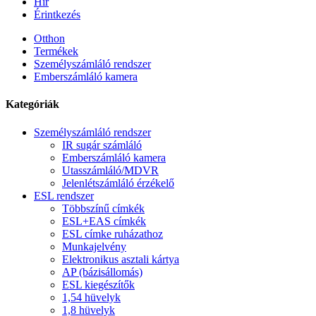
Hír
Érintkezés
Otthon
Termékek
Személyszámláló rendszer
Emberszámláló kamera
Kategóriák
Személyszámláló rendszer
IR sugár számláló
Emberszámláló kamera
Utasszámláló/MDVR
Jelenlétszámláló érzékelő
ESL rendszer
Többszínű címkék
ESL+EAS címkék
ESL címke ruházathoz
Munkajelvény
Elektronikus asztali kártya
AP (bázisállomás)
ESL kiegészítők
1,54 hüvelyk
1,8 hüvelyk