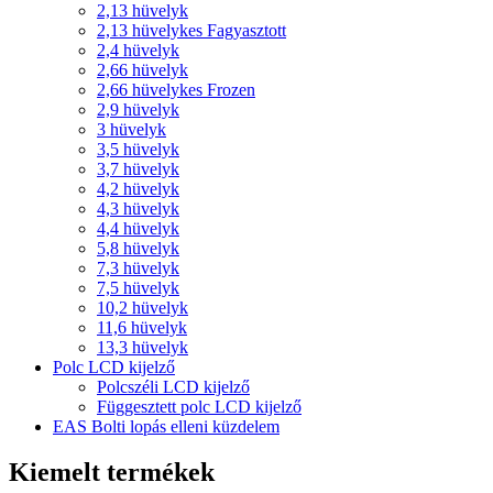
2,13 hüvelyk
2,13 hüvelykes Fagyasztott
2,4 hüvelyk
2,66 hüvelyk
2,66 hüvelykes Frozen
2,9 hüvelyk
3 hüvelyk
3,5 hüvelyk
3,7 hüvelyk
4,2 hüvelyk
4,3 hüvelyk
4,4 hüvelyk
5,8 hüvelyk
7,3 hüvelyk
7,5 hüvelyk
10,2 hüvelyk
11,6 hüvelyk
13,3 hüvelyk
Polc LCD kijelző
Polcszéli LCD kijelző
Függesztett polc LCD kijelző
EAS Bolti lopás elleni küzdelem
Kiemelt termékek