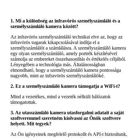
1. Mi a különbség az infravörös személyszámláló és a
személyszámláló kamera között?
Az infravörös személyszámláló technikai elve az, hogy az
infravörös sugarak kikapcsolásával indítja el a
személyszámlálót a számlálásra. A személyszámláló kamera
egy olyan személyszámláló, amely portrék készítésével
számolja az embereket összehasonlítás és értékelés céljából.
Lényegében a technológia más. Általánosságban
elmondható, hogy a személyszámláló kamera pontossága
nagyobb, mint az infravörös személyszámlálóké.
2. Ez a személyszámláló kamera támogatja a WiFi-t?
Mind a vezetékes, mind a vezeték nélküli hálózatok
támogatottak.
3. Az utasszámláló kamera utasforgalmi adatait a saját
szoftveremmel szeretném kiolvasni az Önök szoftvere
helyett. Mit tegyek?
Az Ön igényeinek megfelelő protokollt és API-t biztosítunk,