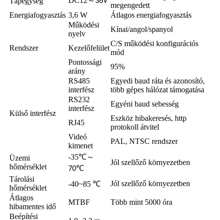
DC12
～
Tápegység
36V
megengedett
Energiafogyasztás
3,6 W
Átlagos energiafogyasztás
Működési
Kínai/angol/spanyol
nyelv
C/S működési konfigurációs
Rendszer
Kezelőfelület
mód
Pontossági
95%
arány
RS485
Egyedi baud ráta és azonosító,
interfész
több gépes hálózat támogatása
RS232
Egyéni baud sebesség
interfész
Külső interfész
Eszköz hibakeresés, http
RJ45
protokoll átvitel
Videó
PAL, NTSC rendszer
kimenet
-35℃～
Üzemi
Jól szellőző környezetben
hőmérséklet
℃
70
Tárolási
Jól szellőző környezetben
-40~85 ℃
hőmérséklet
Átlagos
MTBF
Több mint 5000 óra
hibamentes idő
Beépítési