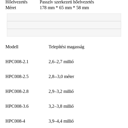
Hőelvezetés
Passzív szerkezeti hőelvezetés
Méret
178 mm * 65 mm * 58 mm
Modell
Telepítési magasság
HPC008-2.1
2,6–2,7 millió
HPC008-2.5
2,8--3,0 méter
HPC008-2.8
2,9–3,2 millió
HPC008-3.6
3,2–3,8 millió
HPC008-4
3,9–4,4 millió