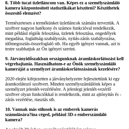
8. Több tucat üzletláncom van. Képes ez a személyszámláló
kamera központosított statisztikákat készíteni? Készíthetek
összesítő elemzést?
Természetesen a termékünket üzletláncok számára terveztük. A
szoftver nagyon hatékony és számos funkcióval rendelkezik,
mint például régiók felosztása, üzletek felosztása, engedélyek
megadása, foglaltság-szabályozás, nyitás-zárás szabályozása,
időmegosztás-összefoglaló stb. Ha egyéb igényei vannak, azt is
testre szabhatjuk az Ön igényei szerint.
9. Járványidőszakban országunknak áramláskorlátozást kell
végrehajtania. Használhatom-e az Önök személyszámláló
kameráját a személyzet áramláskorlátozásának kezelésére?
2020 elején kifejezetten a járványhelyzetre fejlesztettünk ki egy
áramkorlátozó szoftvert. Minden személyszámlálónk képes a
személyzet jelenlét-vezérlésére. A jelenlegi jelenlét-vezérlő
szoftver olyan funkciókkal is rendelkezik, mint az ajtónyitás és -
zárás vezérlése, riasztás stb.
10. Vannak más stílusok is az emberek kamerás
számolására?
in
a céged, például 3D-s emberszámláló
kamera?