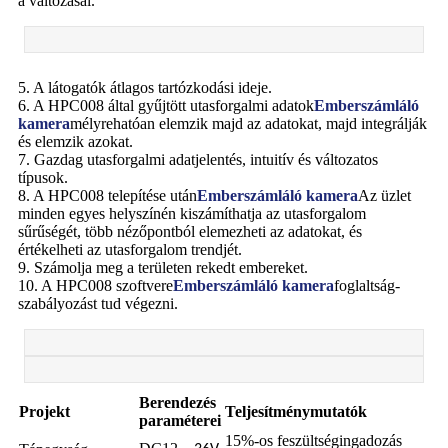
a változásai.
5. A látogatók átlagos tartózkodási ideje.
6. A HPC008 által gyűjtött utasforgalmi adatok
Emberszámláló
kamera
mélyrehatóan elemzik majd az adatokat, majd integrálják
és elemzik azokat.
7. Gazdag utasforgalmi adatjelentés, intuitív és változatos
típusok.
8. A HPC008 telepítése után
Emberszámláló kamera
Az üzlet
minden egyes helyszínén kiszámíthatja az utasforgalom
sűrűségét, több nézőpontból elemezheti az adatokat, és
értékelheti az utasforgalom trendjét.
9. Számolja meg a területen rekedt embereket.
10. A HPC008 szoftvere
Emberszámláló kamera
foglaltság-
szabályozást tud végezni.
Berendezés
Projekt
Teljesítménymutatók
paraméterei
15%-os feszültségingadozás