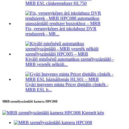
MRB ESL címkerendszer HL750
Fix, versenyképes árú iskolabusz DVR
rendszerek - MR...
Kiváló minőségű automatikus személyszámláló -
MRB vezeték nélküli...
Gyári ingyenes minta Pricer digitális címkék -
MRB ESL b...
MRB személyszámláló kamera HPC008