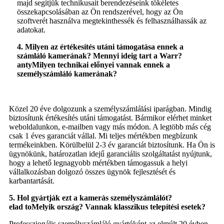
majd segítjük technikusait berendezéseink tökéletes
összekapcsolásában az Ön rendszerével, hogy az Ön
szoftverét használva megtekinthessék és felhasználhassák az
adatokat.
4. Milyen az értékesítés utáni támogatása ennek a
számláló kamerának? Mennyi ideig tart a Warr?
a
n
ty
Milyen technikai előnyei vannak ennek a
személyszámláló kamerának?
Közel 20 éve dolgozunk a személyszámlálási iparágban. Mindig
biztosítunk értékesítés utáni támogatást. Bármikor elérhet minket
weboldalunkon, e-mailben vagy más módon. A legtöbb más cég
csak 1 éves garanciát vállal. Mi teljes mértékben megbízunk
termékeinkben. Körülbelül 2-3 év garanciát biztosítunk. Ha Ön is
ügynökünk, határozatlan idejű garanciális szolgáltatást nyújtunk,
hogy a lehető legnagyobb mértékben támogassuk a helyi
vállalkozásban dolgozó összes ügynök fejlesztését és
karbantartását.
5. Hol gyártják ezt a kamerás személyszámlálót?
elad
to
Melyik ország? Vannak klasszikus telepítési esetek?
Professzionális személyszámláló gyártóként az elmúlt 20 évben