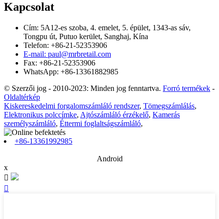
Kapcsolat
Cím: 5A12-es szoba, 4. emelet, 5. épület, 1343-as sáv,
Tongpu út, Putuo kerület, Sanghaj, Kína
Telefon: +86-21-52353906
E-mail: paul@mrbretail.com
Fax: +86-21-52353906
WhatsApp: +86-13361882985
© Szerzői jog - 2010-2023: Minden jog fenntartva.
Forró termékek
-
Oldaltérkép
Kiskereskedelmi forgalomszámláló rendszer
,
Tömegszámlálás
,
Elektronikus polccímke
,
Ajtószámláló érzékelő
,
Kamerás
személyszámláló
,
Éttermi foglaltságszámláló
,
+86-13361992985
Android
x

