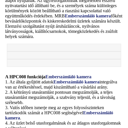
alapot nyújtanak. Az ügyfélforgalomnak megfelelően ésszerű
nyitvatartási idő állítható be, és a személyek száma különleges
körülmények között beállítható a riasztási kapcsolattal való
együttműködés érdekében. MRB
Emberszámláló kamera
főként
bevásárlóközpontok és kiskereskedelmi üzletek számára készült.
Elemzési szolgáltatást nyújt áruházláncok, nyilvános
látványosságok, kiállítócsarnokok, tömegközlekedés és zsúfolt
helyek számára.
A HPC008 funkciója
Emberszámláló kamera
1. Az általa gyűjtött adatok
Emberszámláló kamera
integrálva
van az értékesítéssel, majd kiszámítható a vásárlási arány.
2. A kétirányú utasáramlást pontosan megszámolják, a teljes
utasáramlást megszámolják, a szabvány teljesül, és a távolság
szélesebb.
3. Valós időben ismerje meg az egyes folyosószinteken
tartózkodók számát a HPC008 segítségével
Emberszámláló
kamera
.
4. Az üzlet belső utasforgalmának és az átlagos utasforgalomnak