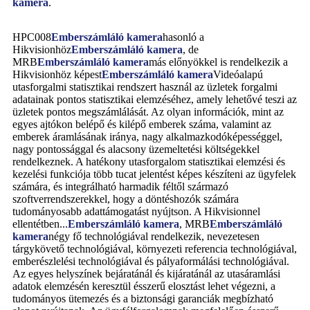
kamera
.
HPC008
Emberszámláló kamera
hasonló a
Hikvisionhöz
Emberszámláló kamera
, de
MRB
Emberszámláló kamera
más előnyökkel is rendelkezik a
Hikvisionhöz képest
Emberszámláló kamera
Videóalapú
utasforgalmi statisztikai rendszert használ az üzletek forgalmi
adatainak pontos statisztikai elemzéséhez, amely lehetővé teszi az
üzletek pontos megszámlálását. Az olyan információk, mint az
egyes ajtókon belépő és kilépő emberek száma, valamint az
emberek áramlásának iránya, nagy alkalmazkodóképességgel,
nagy pontossággal és alacsony üzemeltetési költségekkel
rendelkeznek. A hatékony utasforgalom statisztikai elemzési és
kezelési funkciója több tucat jelentést képes készíteni az ügyfelek
számára, és integrálható harmadik féltől származó
szoftverrendszerekkel, hogy a döntéshozók számára
tudományosabb adattámogatást nyújtson. A Hikvisionnel
ellentétben...
Emberszámláló kamera
, MRB
Emberszámláló
kamera
négy fő technológiával rendelkezik, nevezetesen
tárgykövető technológiával, környezeti referencia technológiával,
emberészlelési technológiával és pályaformálási technológiával.
Az egyes helyszínek bejáratánál és kijáratánál az utasáramlási
adatok elemzésén keresztül ésszerű elosztást lehet végezni, a
tudományos ütemezés és a biztonsági garanciák megbízható