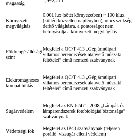
1,9~2,2 m
magasság
0,001 lux (sötét környezetben) ~ 100 klux
Környezeti
(kültéri közvetlen napfényben), nincs szükség
megvilágítás
derítő világításra, a pontosságot nem
befolyásolja a környezeti megvilágítás.
Megfelel a QC/T 413 „Gépjárműipari
Földrengésállósági
villamos berendezések alapvető műszaki
szint
feltételei” című nemzeti szabványnak
Megfelel a QC/T 413 „Gépjárműipari
Elektromágneses
villamos berendezések alapvető műszaki
kompatibilitás
feltételei” című nemzeti szabványnak
Megfelel az EN 62471: 2008 „Lámpák és
Sugárvédelem
lámparendszerek fotobiológiai biztonsága”
szabványnak
Megfelel az IP43 szabványnak (teljesen
Védettségi fok
porálló, vízsugár elleni védelem)