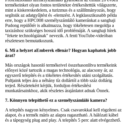
termékeinket olyan fontos területekre értékesítettük világszerte,
mint a kiskereskedelem, a turizmus és a szállítmányozás, hogy
segítsük az adatgyűjtést és -elemzést. A legklasszikusabb példa
erre, hogy a HPC008 személyszámláló kameránkat a sanghaji
Pudong repülőtér is alkalmazza, hogy tökéletesen megoldja a
taxizáshoz szükséges hosszú idő problémáját. A sanghaji hírek
"fekete technológiának" nevezik. A fenti YouTube-videóban
részletesen bemutatkozunk.
6. Mi a helyzet a
Emberek
ellen
ár? Hogyan kaphatok jobb
árat?
Más országok hasonló termékeivel összehasonlítva termékeink
előnyei közé tartozik a magas technológia, az alacsony ár, az
egyszerű telepítés és a tökéletes értékesítés utáni szolgáltatás.
Pultjaink teljes ára a néhány tíz dollártól a több száz dollárig
terjed. Részletekért kérjük, forduljon értékesítési
munkatársainkhoz, akik részletes árajánlatot adnak Önnek.
7. Könnyen telepíthető ez a személyszámláló kamera?
A telepítés nagyon kényelmes. Csak csavarokkal kell rögzíteni az
alapot, és a termék máris az alapra ragasztható. A hálózati kábel
és a tápegység plug and play. A telepítés 5 perc alatt elvégezhető.