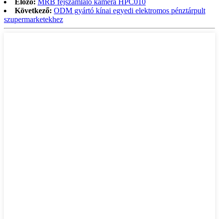
Előző:
MRB fejszámláló kamera HPC010
Következő:
ODM gyártó kínai egyedi elektromos pénztárpult
szupermarketekhez