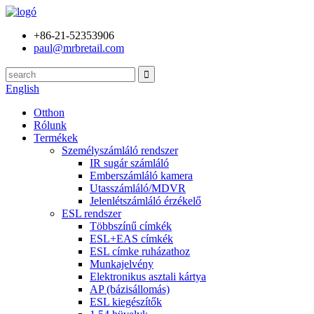
+86-21-52353906
paul@mrbretail.com
English
Otthon
Rólunk
Termékek
Személyszámláló rendszer
IR sugár számláló
Emberszámláló kamera
Utasszámláló/MDVR
Jelenlétszámláló érzékelő
ESL rendszer
Többszínű címkék
ESL+EAS címkék
ESL címke ruházathoz
Munkajelvény
Elektronikus asztali kártya
AP (bázisállomás)
ESL kiegészítők