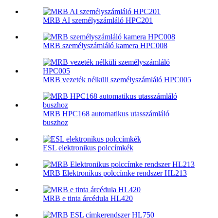
MRB AI személyszámláló HPC201
MRB személyszámláló kamera HPC008
MRB vezeték nélküli személyszámláló HPC005
MRB HPC168 automatikus utasszámláló
buszhoz
ESL elektronikus polccímkék
MRB Elektronikus polccímke rendszer HL213
MRB e tinta árcédula HL420