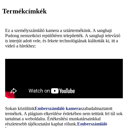
Termékcímkék
Ez a személyszámláló kamera a sztártermékünk. A sanghaji
Pudong nemzetközi repülőtéren telepítették. A sanghaji televízió
is interjút adott vele, és fekete technológiának kiáltották ki, itt a
videó a hírekhez:
Sokan közülünk
Emberszámláló kamera
szabadalmaztatott
termékek. A plágium elkerülése érdekében nem tettünk fel túl sok
tartalmat a weboldalra. Értékesítési munkatársainkkal
részletesebb tájékoztatást kaphat rólunk.
Emberszámláló