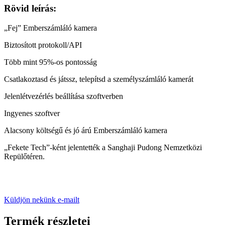
Rövid leírás:
„Fej” Emberszámláló kamera
Biztosított protokoll/API
Több mint 95%-os pontosság
Csatlakoztasd és játssz, telepítsd a személyszámláló kamerát
Jelenlétvezérlés beállítása szoftverben
Ingyenes szoftver
Alacsony költségű és jó árú Emberszámláló kamera
„Fekete Tech”-ként jelentették a Sanghaji Pudong Nemzetközi
Repülőtéren.
Küldjön nekünk e-mailt
Termék részletei