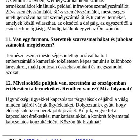
Az elmúlt 20 évben, személyszámlálóként számos
termékcsaládot kínáltunk, például infravörös személyszámlálót,
2D-s személyszámlálót, 3D-s személyszámlálót, mesterséges
intelligenciával hajtott személyszámlálót és tucatnyi terméket,
amelyek közül választhat, az olcsótól a drágáig, az egyszerűtől a
csúcstechnológiásig. Mindig találunk egyet az Ön számára.
11. Van egy farmom. Szeretnék szarvasmarhákat és juhokat
számolni, megtehetem?
Természetesen a mesterséges intelligenciával hajtott
emberszámláló kameránk tökéletesen képes tanulni a különböző
tárgyakról, majd pontosan összehasonlítani és megszámolni
azokat.
12. Mivel sokféle pultjuk van, szeretném az országomban
értékesíteni a termékeiket. Rendben van ez? Mi a folyamat?
Ügynökségi ügyekkel kapcsolatos tárgyalások céljából a világ
minden tájáról várjuk ügyfeleinket. Dolgozzunk együtt, hogy
elősegítsük az emberek jobb jövőjét. Kérjük, vegye fel a
kapcsolatot értékesítési munkatársainkkal a konkrét folyamattal
kapcsolatos konzultációért. Köszönjük bizalmát!