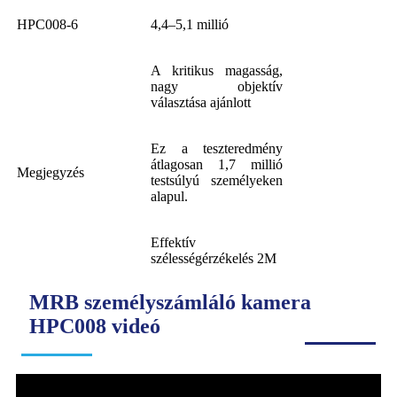
HPC008-6
4,4–5,1 millió
A kritikus magasság,
nagy objektív
választása ajánlott
Ez a teszteredmény
átlagosan 1,7 millió
Megjegyzés
testsúlyú személyeken
alapul.
Effektív
szélességérzékelés 2M
MRB személyszámláló kamera
HPC008 videó