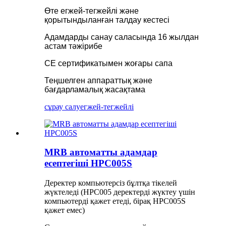
Өте егжей-тегжейлі және
қорытындыланған талдау кестесі
Адамдарды санау саласында 16 жылдан
астам тәжірибе
CE сертификатымен жоғары сапа
Теңшелген аппараттық және
бағдарламалық жасақтама
сұрау салу
егжей-тегжейлі
MRB автоматты адамдар
есептегіші HPC005S
Деректер компьютерсіз бұлтқа тікелей
жүктеледі (HPC005 деректерді жүктеу үшін
компьютерді қажет етеді, бірақ HPC005S
қажет емес)