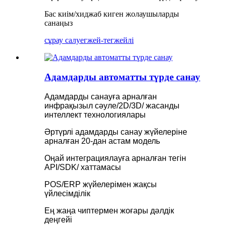
Бас киім/хиджаб киген жолаушыларды
санаңыз
сұрау салу
егжей-тегжейлі
Адамдарды автоматты түрде санау
Адамдарды санауға арналған
инфрақызыл сәуле/2D/3D/ жасанды
интеллект технологиялары
Әртүрлі адамдарды санау жүйелеріне
арналған 20-дан астам модель
Оңай интеграциялауға арналған тегін
API/SDK/ хаттамасы
POS/ERP жүйелерімен жақсы
үйлесімділік
Ең жаңа чиптермен жоғары дәлдік
деңгейі