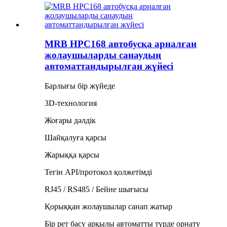
MRB HPC168 автобусқа арналған
жолаушыларды санаудың
автоматтандырылған жүйесі
Барлығы бір жүйеде
3D-технология
Жоғары дәлдік
Шайқалуға қарсы
Жарыққа қарсы
Тегін API/протокол қолжетімді
RJ45 / RS485 / Бейне шығысы
Қорыққан жолаушылар санап жатыр
Бір рет басу арқылы автоматты түрде орнату