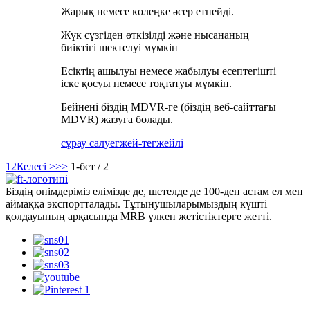
Жарық немесе көлеңке әсер етпейді.
Жүк сүзгіден өткізілді және нысананың
биіктігі шектелуі мүмкін
Есіктің ашылуы немесе жабылуы есептегішті
іске қосуы немесе тоқтатуы мүмкін.
Бейнені біздің MDVR-ге (біздің веб-сайттағы
MDVR) жазуға болады.
сұрау салу
егжей-тегжейлі
1
2
Келесі >
>>
1-бет / 2
Біздің өнімдеріміз елімізде де, шетелде де 100-ден астам ел мен
аймаққа экспортталады. Тұтынушыларымыздың күшті
қолдауының арқасында MRB үлкен жетістіктерге жетті.