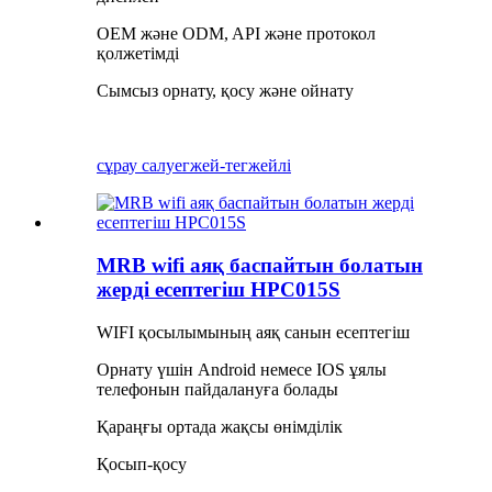
OEM және ODM, API және протокол
қолжетімді
Сымсыз орнату, қосу және ойнату
сұрау салу
егжей-тегжейлі
MRB wifi аяқ баспайтын болатын
жерді есептегіш HPC015S
WIFI қосылымының аяқ санын есептегіш
Орнату үшін Android немесе IOS ұялы
телефонын пайдалануға болады
Қараңғы ортада жақсы өнімділік
Қосып-қосу