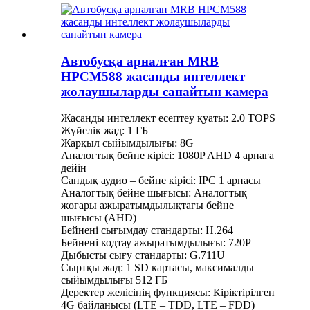
Автобусқа арналған MRB
HPCM588 жасанды интеллект
жолаушыларды санайтын камера
Жасанды интеллект есептеу қуаты: 2.0 TOPS
Жүйелік жад: 1 ГБ
Жарқыл сыйымдылығы: 8G
Аналогтық бейне кірісі: 1080P AHD 4 арнаға
дейін
Сандық аудио – бейне кірісі: IPC 1 арнасы
Аналогтық бейне шығысы: Аналогтық
жоғары ажыратымдылықтағы бейне
шығысы (AHD)
Бейнені сығымдау стандарты: H.264
Бейнені кодтау ажыратымдылығы: 720P
Дыбысты сығу стандарты: G.711U
Сыртқы жад: 1 SD картасы, максималды
сыйымдылығы 512 ГБ
Деректер желісінің функциясы: Кіріктірілген
4G байланысы (LTE – TDD, LTE – FDD)