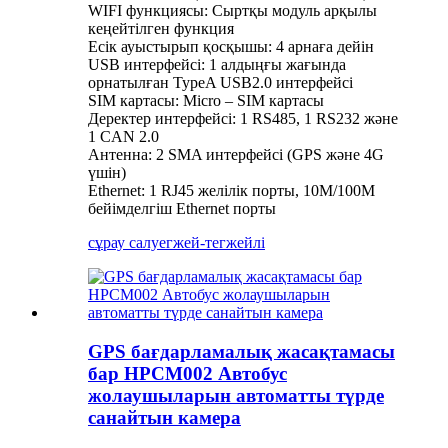
WIFI функциясы: Сыртқы модуль арқылы
кеңейтілген функция
Есік ауыстырып қосқышы: 4 арнаға дейін
USB интерфейсі: 1 алдыңғы жағында
орнатылған TypeA USB2.0 интерфейсі
SIM картасы: Micro – SIM картасы
Деректер интерфейсі: 1 RS485, 1 RS232 және
1 CAN 2.0
Антенна: 2 SMA интерфейсі (GPS және 4G
үшін)
Ethernet: 1 RJ45 желілік порты, 10M/100M
бейімделгіш Ethernet порты
сұрау салу
егжей-тегжейлі
GPS бағдарламалық жасақтамасы
бар HPCM002 Автобус
жолаушыларын автоматты түрде
санайтын камера