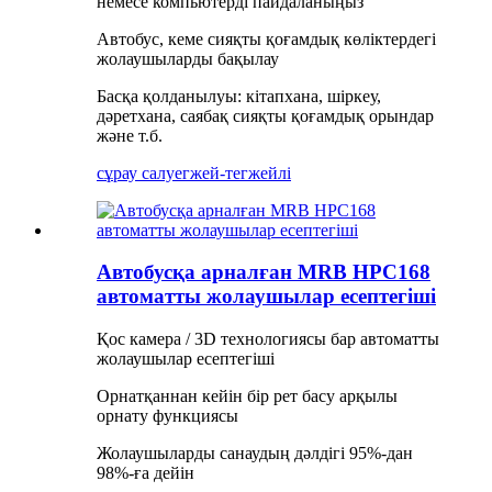
немесе компьютерді пайдаланыңыз
Автобус, кеме сияқты қоғамдық көліктердегі
жолаушыларды бақылау
Басқа қолданылуы: кітапхана, шіркеу,
дәретхана, саябақ сияқты қоғамдық орындар
және т.б.
сұрау салу
егжей-тегжейлі
Автобусқа арналған MRB HPC168
автоматты жолаушылар есептегіші
Қос камера / 3D технологиясы бар автоматты
жолаушылар есептегіші
Орнатқаннан кейін бір рет басу арқылы
орнату функциясы
Жолаушыларды санаудың дәлдігі 95%-дан
98%-ға дейін