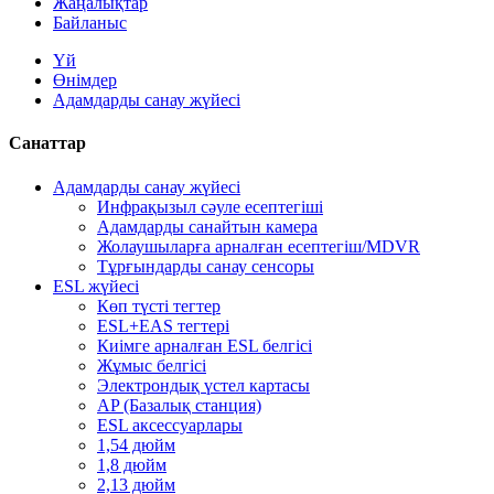
Жаңалықтар
Байланыс
Үй
Өнімдер
Адамдарды санау жүйесі
Санаттар
Адамдарды санау жүйесі
Инфрақызыл сәуле есептегіші
Адамдарды санайтын камера
Жолаушыларға арналған есептегіш/MDVR
Тұрғындарды санау сенсоры
ESL жүйесі
Көп түсті тегтер
ESL+EAS тегтері
Киімге арналған ESL белгісі
Жұмыс белгісі
Электрондық үстел картасы
AP (Базалық станция)
ESL аксессуарлары
1,54 дюйм
1,8 дюйм
2,13 дюйм