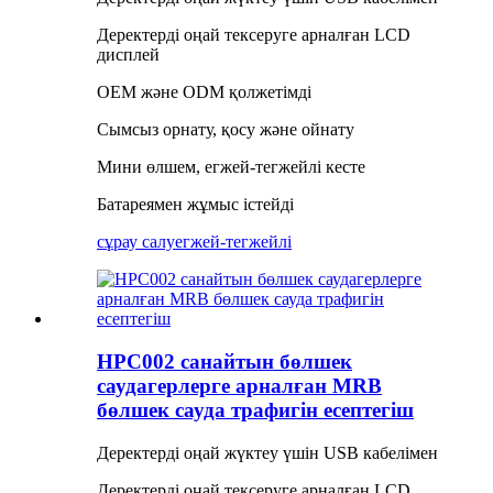
Деректерді оңай тексеруге арналған LCD
дисплей
OEM және ODM қолжетімді
Сымсыз орнату, қосу және ойнату
Мини өлшем, егжей-тегжейлі кесте
Батареямен жұмыс істейді
сұрау салу
егжей-тегжейлі
HPC002 санайтын бөлшек
саудагерлерге арналған MRB
бөлшек сауда трафигін есептегіш
Деректерді оңай жүктеу үшін USB кабелімен
Деректерді оңай тексеруге арналған LCD