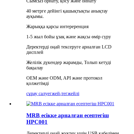
Сымсыз орнату, қосу және ойнату
40 метрге дейінгі қашықтықты анықтау
ауқымы.
Жарыққа қарсы интереренция
1-5 жыл бойы ұзақ және жақсы өмір сүру
Деректерді оңай тексеруге арналған LCD
дисплей
Желілік дүкендер жарамды, Толып кетуді
бақылау
OEM және ODM, API және протокол
қолжетімді
сұрау салу
егжей-тегжейлі
MRB есікке арналған есептегіш
HPC001
Деректерді оңай жүктеу үшін USB кабелімен