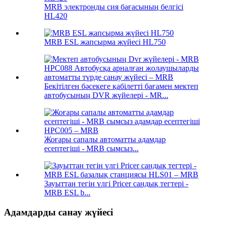
MRB электронды сия бағасының белгісі
HL420
MRB ESL жапсырма жүйесі HL750
Бекітілген бәсекеге қабілетті бағамен мектеп
автобусының DVR жүйелері - MR...
Жоғары сапалы автоматты адамдар
есептегіші - MRB сымсыз...
Зауыттан тегін үлгі Pricer сандық тегтері -
MRB ESL b...
Адамдарды санау жүйесі