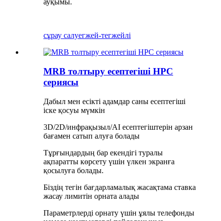
ауқымы.
сұрау салу
егжей-тегжейлі
MRB толтыру есептегіші HPC
сериясы
Дабыл мен есікті адамдар саны есептегіші
іске қосуы мүмкін
3D/2D/инфрақызыл/AI есептегіштерін арзан
бағамен сатып алуға болады
Тұрғындардың бар екендігі туралы
ақпаратты көрсету үшін үлкен экранға
қосылуға болады.
Біздің тегін бағдарламалық жасақтама ставка
жасау лимитін орната алады
Параметрлерді орнату үшін ұялы телефонды