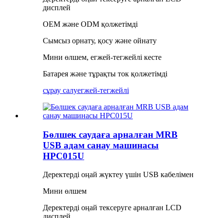
дисплей
OEM және ODM қолжетімді
Сымсыз орнату, қосу және ойнату
Мини өлшем, егжей-тегжейлі кесте
Батарея және тұрақты ток қолжетімді
сұрау салу
егжей-тегжейлі
Бөлшек саудаға арналған MRB
USB адам санау машинасы
HPC015U
Деректерді оңай жүктеу үшін USB кабелімен
Мини өлшем
Деректерді оңай тексеруге арналған LCD
дисплей