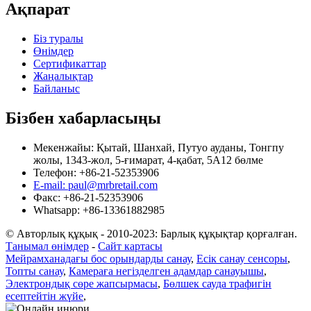
Ақпарат
Біз туралы
Өнімдер
Сертификаттар
Жаңалықтар
Байланыс
Бізбен хабарласыңы
Мекенжайы: Қытай, Шанхай, Путуо ауданы, Тонгпу
жолы, 1343-жол, 5-ғимарат, 4-қабат, 5А12 бөлме
Телефон: +86-21-52353906
E-mail: paul@mrbretail.com
Факс: +86-21-52353906
Whatsapp: +86-13361882985
© Авторлық құқық - 2010-2023: Барлық құқықтар қорғалған.
Танымал өнімдер
-
Сайт картасы
Мейрамханадағы бос орындарды санау
,
Есік санау сенсоры
,
Топты санау
,
Камераға негізделген адамдар санауышы
,
Электрондық сөре жапсырмасы
,
Бөлшек сауда трафигін
есептейтін жүйе
,