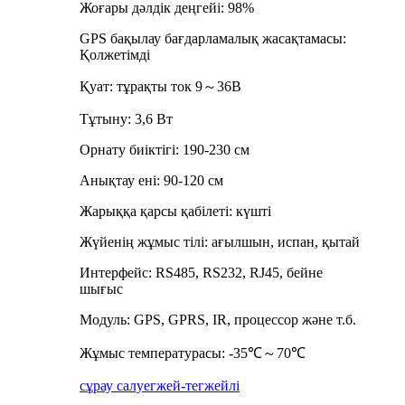
Жоғары дәлдік деңгейі: 98%
GPS бақылау бағдарламалық жасақтамасы:
Қолжетімді
Қуат: тұрақты ток 9～36В
Тұтыну: 3,6 Вт
Орнату биіктігі: 190-230 см
Анықтау ені: 90-120 см
Жарыққа қарсы қабілеті: күшті
Жүйенің жұмыс тілі: ағылшын, испан, қытай
Интерфейс: RS485, RS232, RJ45, бейне
шығыс
Модуль: GPS, GPRS, IR, процессор және т.б.
Жұмыс температурасы: -35℃～70℃
сұрау салу
егжей-тегжейлі