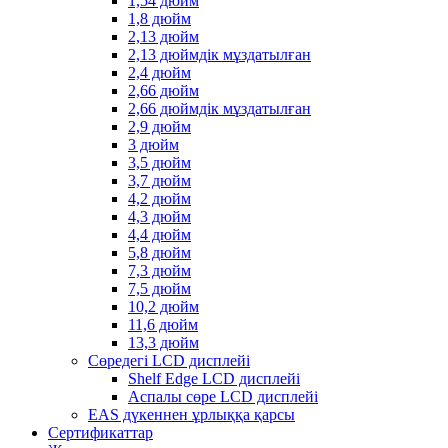
1,54 дюйм
1,8 дюйм
2,13 дюйм
2,13 дюймдік мұздатылған
2,4 дюйм
2,66 дюйм
2,66 дюймдік мұздатылған
2,9 дюйм
3 дюйм
3,5 дюйм
3,7 дюйм
4,2 дюйм
4,3 дюйм
4,4 дюйм
5,8 дюйм
7,3 дюйм
7,5 дюйм
10,2 дюйм
11,6 дюйм
13,3 дюйм
Сөредегі LCD дисплейі
Shelf Edge LCD дисплейі
Аспалы сөре LCD дисплейі
EAS дүкеннен ұрлыққа қарсы
Сертификаттар