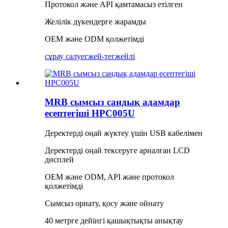
Протокол және API қамтамасыз етілген
Желілік дүкендерге жарамды
OEM және ODM қолжетімді
сұрау салу
егжей-тегжейлі
MRB сымсыз сандық адамдар
есептегіші HPC005U
Деректерді оңай жүктеу үшін USB кабелімен
Деректерді оңай тексеруге арналған LCD
дисплей
OEM және ODM, API және протокол
қолжетімді
Сымсыз орнату, қосу және ойнату
40 метрге дейінгі қашықтықты анықтау