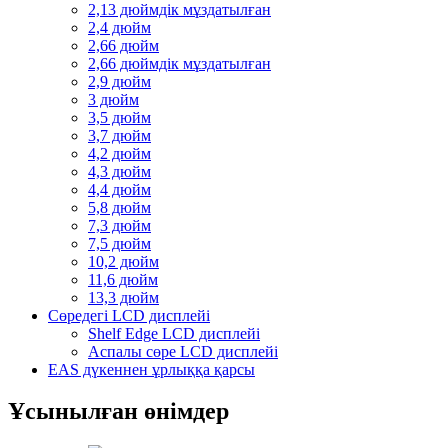
2,13 дюймдік мұздатылған
2,4 дюйм
2,66 дюйм
2,66 дюймдік мұздатылған
2,9 дюйм
3 дюйм
3,5 дюйм
3,7 дюйм
4,2 дюйм
4,3 дюйм
4,4 дюйм
5,8 дюйм
7,3 дюйм
7,5 дюйм
10,2 дюйм
11,6 дюйм
13,3 дюйм
Сөредегі LCD дисплейі
Shelf Edge LCD дисплейі
Аспалы сөре LCD дисплейі
EAS дүкеннен ұрлыққа қарсы
Ұсынылған өнімдер