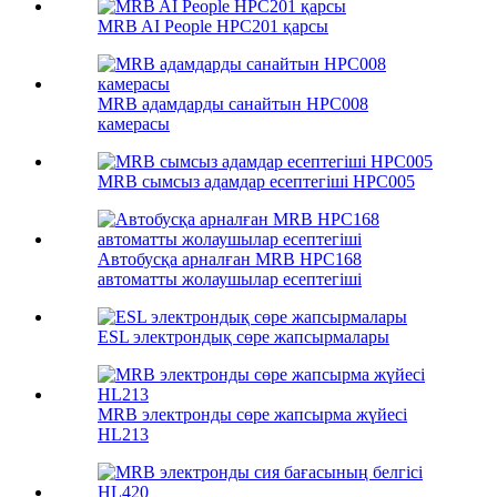
MRB AI People HPC201 қарсы
MRB адамдарды санайтын HPC008
камерасы
MRB сымсыз адамдар есептегіші HPC005
Автобусқа арналған MRB HPC168
автоматты жолаушылар есептегіші
ESL электрондық сөре жапсырмалары
MRB электронды сөре жапсырма жүйесі
HL213