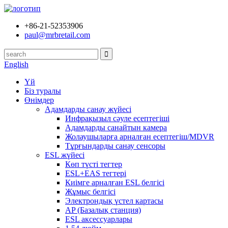
+86-21-52353906
paul@mrbretail.com
English
Үй
Біз туралы
Өнімдер
Адамдарды санау жүйесі
Инфрақызыл сәуле есептегіші
Адамдарды санайтын камера
Жолаушыларға арналған есептегіш/MDVR
Тұрғындарды санау сенсоры
ESL жүйесі
Көп түсті тегтер
ESL+EAS тегтері
Киімге арналған ESL белгісі
Жұмыс белгісі
Электрондық үстел картасы
AP (Базалық станция)
ESL аксессуарлары