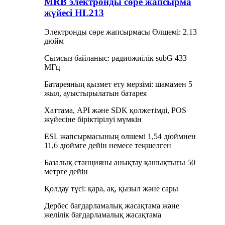
MRB электронды сөре жапсырма
жүйесі HL213
Электронды сөре жапсырмасы Өлшемі: 2.13
дюйм
Сымсыз байланыс: радиожиілік subG 433
МГц
Батареяның қызмет ету мерзімі: шамамен 5
жыл, ауыстырылатын батарея
Хаттама, API және SDK қолжетімді, POS
жүйесіне біріктірілуі мүмкін
ESL жапсырмасының өлшемі 1,54 дюймнен
11,6 дюймге дейін немесе теңшелген
Базалық станцияны анықтау қашықтығы 50
метрге дейін
Қолдау түсі: қара, ақ, қызыл және сары
Дербес бағдарламалық жасақтама және
желілік бағдарламалық жасақтама