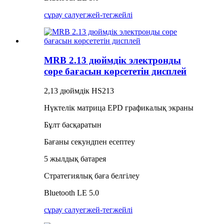
сұрау салу
егжей-тегжейлі
MRB 2.13 дюймдік электронды
сөре бағасын көрсететін дисплей
2,13 дюймдік HS213
Нүктелік матрица EPD графикалық экраны
Бұлт басқаратын
Бағаны секундпен есептеу
5 жылдық батарея
Стратегиялық баға белгілеу
Bluetooth LE 5.0
сұрау салу
егжей-тегжейлі