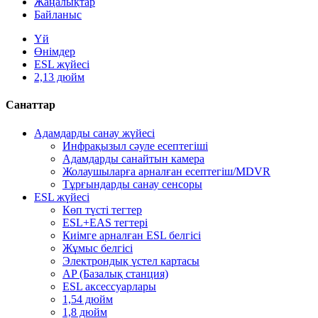
Жаңалықтар
Байланыс
Үй
Өнімдер
ESL жүйесі
2,13 дюйм
Санаттар
Адамдарды санау жүйесі
Инфрақызыл сәуле есептегіші
Адамдарды санайтын камера
Жолаушыларға арналған есептегіш/MDVR
Тұрғындарды санау сенсоры
ESL жүйесі
Көп түсті тегтер
ESL+EAS тегтері
Киімге арналған ESL белгісі
Жұмыс белгісі
Электрондық үстел картасы
AP (Базалық станция)
ESL аксессуарлары
1,54 дюйм
1,8 дюйм