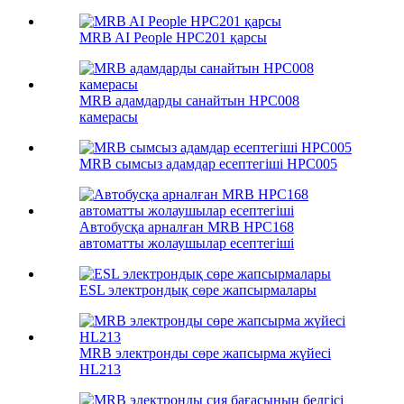
MRB AI People HPC201 қарсы
MRB адамдарды санайтын HPC008
камерасы
MRB сымсыз адамдар есептегіші HPC005
Автобусқа арналған MRB HPC168
автоматты жолаушылар есептегіші
ESL электрондық сөре жапсырмалары
MRB электронды сөре жапсырма жүйесі
HL213