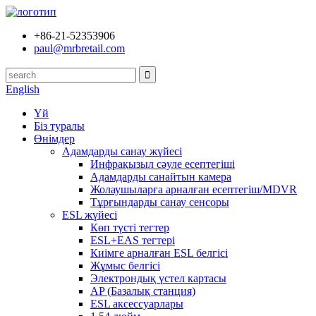
+86-21-52353906
paul@mrbretail.com
English
Үй
Біз туралы
Өнімдер
Адамдарды санау жүйесі
Инфрақызыл сәуле есептегіші
Адамдарды санайтын камера
Жолаушыларға арналған есептегіш/MDVR
Тұрғындарды санау сенсоры
ESL жүйесі
Көп түсті тегтер
ESL+EAS тегтері
Киімге арналған ESL белгісі
Жұмыс белгісі
Электрондық үстел картасы
AP (Базалық станция)
ESL аксессуарлары