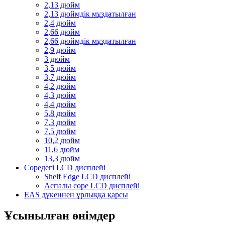
2,13 дюйм
2,13 дюймдік мұздатылған
2,4 дюйм
2,66 дюйм
2,66 дюймдік мұздатылған
2,9 дюйм
3 дюйм
3,5 дюйм
3,7 дюйм
4,2 дюйм
4,3 дюйм
4,4 дюйм
5,8 дюйм
7,3 дюйм
7,5 дюйм
10,2 дюйм
11,6 дюйм
13,3 дюйм
Сөредегі LCD дисплейі
Shelf Edge LCD дисплейі
Аспалы сөре LCD дисплейі
EAS дүкеннен ұрлыққа қарсы
Ұсынылған өнімдер