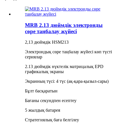
MRB 2.13 дюймдік электронды
сөре таңбалау жүйесі
2,13 дюймдік HSM213
Электрондық сөре таңбалау жүйесі көп түсті
сериялар
2.13 дюймдік нүктелік матрицалық EPD
графикалық экраны
Экранның түсі: 4 түс (ақ-қара-қызыл-сары)
Бұлт басқаратын
Бағаны секундпен есептеу
5 жылдық батарея
Стратегиялық баға белгілеу