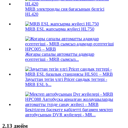
MRB электронды сия бағасының белгісі
HL420
MRB ESL жапсырма жүйесі HL750
Жоғары сапалы автоматты адамдар
есептегіші - MRB сымсыз...
Зауыттан тегін үлгі Pricer сандық тегтері -
MRB ESL b...
Бекітілген бәсекеге қабілетті бағамен мектеп
автобусының DVR жүйелері - MR...
2,13 дюйм