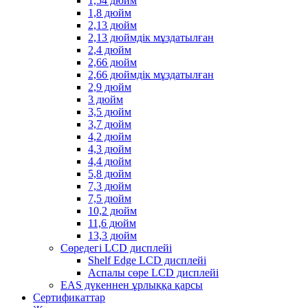
1,54 дюйм
1,8 дюйм
2,13 дюйм
2,13 дюймдік мұздатылған
2,4 дюйм
2,66 дюйм
2,66 дюймдік мұздатылған
2,9 дюйм
3 дюйм
3,5 дюйм
3,7 дюйм
4,2 дюйм
4,3 дюйм
4,4 дюйм
5,8 дюйм
7,3 дюйм
7,5 дюйм
10,2 дюйм
11,6 дюйм
13,3 дюйм
Сөредегі LCD дисплейі
Shelf Edge LCD дисплейі
Аспалы сөре LCD дисплейі
EAS дүкеннен ұрлыққа қарсы
Сертификаттар