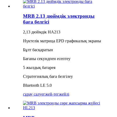
MRB 2.13 дюймдік электронды
баға белгісі
2,13 дюймдік HA213
Нүктелік матрица EPD графикалық экраны
Бұлт басқаратын
Бағаны секундпен есептеу
5 жылдық батарея
Стратегиялық баға белгілеу
Bluetooth LE 5.0
сұрау салу
егжей-тегжейлі