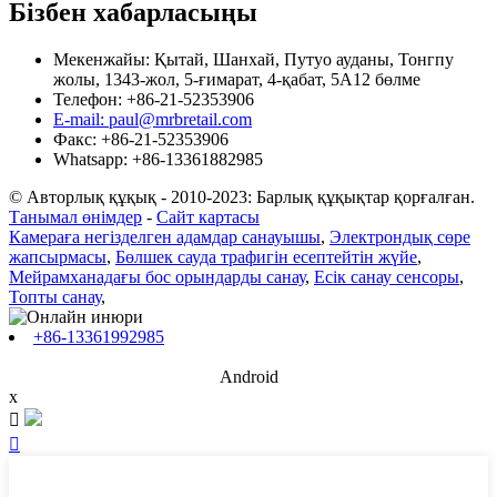
Бізбен хабарласыңы
Мекенжайы: Қытай, Шанхай, Путуо ауданы, Тонгпу
жолы, 1343-жол, 5-ғимарат, 4-қабат, 5А12 бөлме
Телефон: +86-21-52353906
E-mail: paul@mrbretail.com
Факс: +86-21-52353906
Whatsapp: +86-13361882985
© Авторлық құқық - 2010-2023: Барлық құқықтар қорғалған.
Танымал өнімдер
-
Сайт картасы
Камераға негізделген адамдар санауышы
,
Электрондық сөре
жапсырмасы
,
Бөлшек сауда трафигін есептейтін жүйе
,
Мейрамханадағы бос орындарды санау
,
Есік санау сенсоры
,
Топты санау
,
+86-13361992985
Android
x

