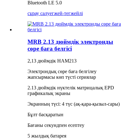
Bluetooth LE 5.0
сұрау салу
егжей-тегжейлі
MRB 2.13 дюймдік электронды
сөре баға белгісі
2,13 дюймдік HAM213
Электрондық сөре баға белгілеу
жапсырмасы көп түсті сериялар
2.13 дюймдік нүктелік матрицалық EPD
графикалық экраны
Экранның түсі: 4 түс (ақ-қара-қызыл-сары)
Бұлт басқаратын
Бағаны секундпен есептеу
5 жылдық батарея