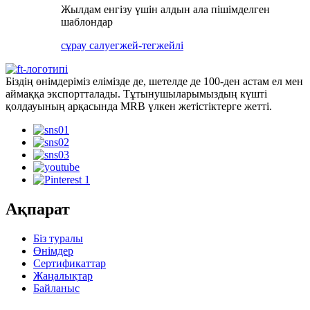
Жылдам енгізу үшін алдын ала пішімделген
шаблондар
сұрау салу
егжей-тегжейлі
Біздің өнімдеріміз елімізде де, шетелде де 100-ден астам ел мен
аймаққа экспортталады. Тұтынушыларымыздың күшті
қолдауының арқасында MRB үлкен жетістіктерге жетті.
Ақпарат
Біз туралы
Өнімдер
Сертификаттар
Жаңалықтар
Байланыс