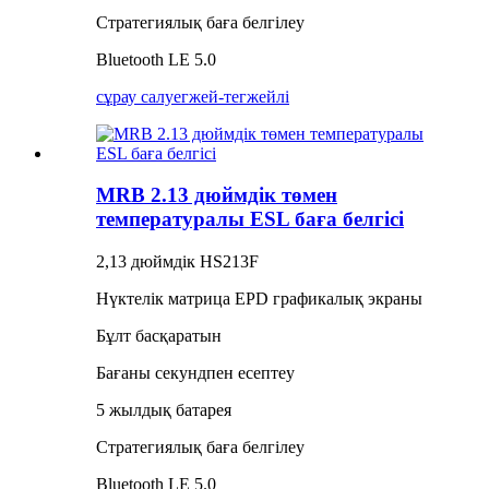
Стратегиялық баға белгілеу
Bluetooth LE 5.0
сұрау салу
егжей-тегжейлі
MRB 2.13 дюймдік төмен
температуралы ESL баға белгісі
2,13 дюймдік HS213F
Нүктелік матрица EPD графикалық экраны
Бұлт басқаратын
Бағаны секундпен есептеу
5 жылдық батарея
Стратегиялық баға белгілеу
Bluetooth LE 5.0