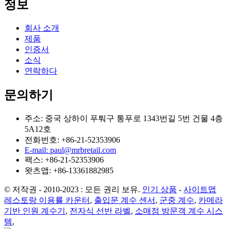
정보
회사 소개
제품
인증서
소식
연락하다
문의하기
주소: 중국 상하이 푸퉈구 통푸로 1343번길 5번 건물 4층
5A12호
전화번호: +86-21-52353906
E-mail: paul@mrbretail.com
팩스: +86-21-52353906
왓츠앱: +86-13361882985
© 저작권 - 2010-2023 : 모든 권리 보유.
인기 상품
-
사이트맵
레스토랑 이용률 카운터
,
출입문 계수 센서
,
군중 계수
,
카메라
기반 인원 계수기
,
전자식 선반 라벨
,
소매점 방문객 계수 시스
템
,