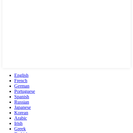
English
French
German
Portuguese
Spanish
Russian
Japanese
Korean
Arabic
Irish
Greek