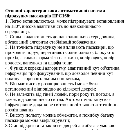
Основні характеристики автоматичної системи
підрахунку пасажирів HPC168:
1. Легко встановлюється, може підтримувати встановлення
на 180°, висока адаптивність до навколишнього
середовища.
2. Сильна адаптивність до навколишнього середовища,
вбудований алгоритм стабілізації зображення.
3. На точність підрахунку не впливають пасажири, що
проходять поруч, перетинають один одного, блокують
прохід, а також форма тіла пасажира, колір одягу, колір
волосся, капелюха та шарфа тощо.
4. Функція корекції алгоритму, адаптивний кут об'єктива,
інформація про фокусування, що дозволяє певний кут
нахилу з горизонтальним напрямком;
5. Він має високу розширюваність і може бути
встановлений відповідно до кількості дверей;
6. Не залежить від тіней людей, пори року та погоди, а
також від зовнішнього світла. Автоматично запускає
інфрачервоне додаткове світло вночі з такою ж точністю
розпізнавання;
7. Висоту польоту можна обмежити, а похибку багажу
пасажира можна відфільтрувати;
8 Стан відкриття та закриття дверей автобуса є умовою