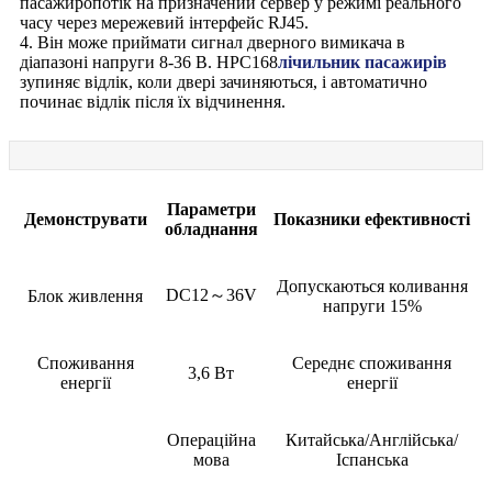
пасажиропотік на призначений сервер у режимі реального
часу через мережевий інтерфейс RJ45.
4. Він може приймати сигнал дверного вимикача в
діапазоні напруги 8-36 В. HPC168
лічильник пасажирів
зупиняє відлік, коли двері зачиняються, і автоматично
починає відлік після їх відчинення.
Параметри
Демонструвати
Показники ефективності
обладнання
Допускаються коливання
DC12～36V
Блок живлення
напруги 15%
Споживання
Середнє споживання
3,6 Вт
енергії
енергії
Операційна
Китайська/Англійська/
мова
Іспанська