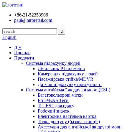
+86-21-52353906
paul@mrbretail.com
English
Дім
Про нас
Продукти
Система підрахунку людей
Лічильник ІЧ-променів
Камера для підрахунку людей
Пасажирська стійка/MDVR
Датчик підрахунку присутності
Система англійської як другої мови (ESL)
Багатокольорові мітки
ESL+EAS Теги
Тег ESL для одягу
Робочий значок
Електронна настільна картка
Точка доступу (базова станція)
Аксесуари для англійської як другої мови