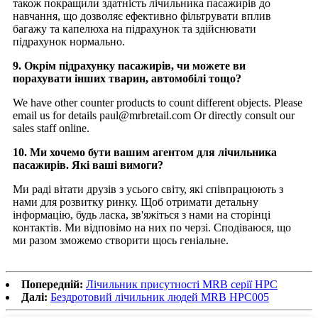
також покращили здатність лічильника пасажирів до
навчання, що дозволяє ефективно фільтрувати вплив
багажу та капелюха на підрахунок та здійснювати
підрахунок нормально.
9. Окрім підрахунку пасажирів, чи можете ви
порахувати інших тварин, автомобілі тощо?
We have other counter products to count different objects. Please
email us for details paul@mrbretail.com Or directly consult our
sales staff online.
10. Ми хочемо бути вашим агентом для лічильника
пасажирів. Які ваші вимоги?
Ми раді вітати друзів з усього світу, які співпрацюють з
нами для розвитку ринку. Щоб отримати детальну
інформацію, будь ласка, зв'яжіться з нами на сторінці
контактів. Ми відповімо на них по черзі. Сподіваюся, що
ми разом зможемо створити щось геніальне.
Попередній:
Лічильник присутності MRB серії HPC
Далі:
Бездротовий лічильник людей MRB HPC005