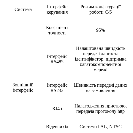
Інтерфейс
Режим конфігурації
Система
керування
роботи C/S
Коефіцієнт
95%
точності
Налаштована швидкість
передачі даних та
Інтерфейс
ідентифікатор, підтримка
RS485
багатокомпонентної
мережі
Зовнішній
Інтерфейс
Швидкість передачі даних
інтерфейс
RS232
на замовлення
Налагодження пристрою,
RJ45
передача протоколу http
Відеовихід
Система PAL, NTSC