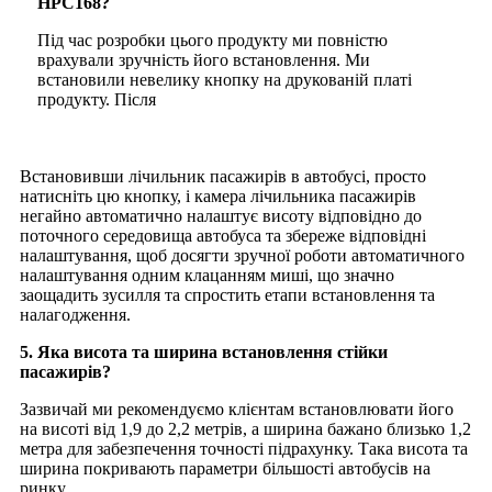
HPC168?
Під час розробки цього продукту ми повністю
врахували зручність його встановлення. Ми
встановили невелику кнопку на друкованій платі
продукту. Після
Встановивши лічильник пасажирів в автобусі, просто
натисніть цю кнопку, і камера лічильника пасажирів
негайно автоматично налаштує висоту відповідно до
поточного середовища автобуса та збереже відповідні
налаштування, щоб досягти зручної роботи автоматичного
налаштування одним клацанням миші, що значно
заощадить зусилля та спростить етапи встановлення та
налагодження.
5. Яка висота та ширина встановлення стійки
пасажирів?
Зазвичай ми рекомендуємо клієнтам встановлювати його
на висоті від 1,9 до 2,2 метрів, а ширина бажано близько 1,2
метра для забезпечення точності підрахунку. Така висота та
ширина покривають параметри більшості автобусів на
ринку.