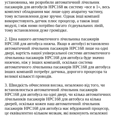
установника, ми розробили автоматичний лічильник
пасажирів для автобусів HPC168 як систему «все в 1», весь
комплект обладнання має лише одну апаратну частину,
тому встановлення дуже зручне. Однак інші компанії
використовують датчик плюс процесор, а також інші
модулі, і між ними потрібно багато з'єднувальних ліній,
тому встановлення дуже громіздке.
2. Ціна нашого автоматичного лічильника пасажирів
HPC168 для автобуса нижча. Якщо в автобусі встановлено
автоматичний лічильник пасажирів HPC168 лише на одні
двері, вартість нашої універсальної системи автоматичного
лічильника пасажирів HPC168 для автобуса буде значно
нижчою, ніж у інших компаній, оскільки система
автоматичного лічильника пасажирів HPC168 для автобуса
інших компаній потребує датчика, дорогого процесора та
великої кількості проводів.
3. Швидкість обчислення висока, незалежно від того, чи
встановлюється автоматичний лічильник пасажирів
HPC168 для автобуса на одні двері, чи кілька автоматичних
лічильників пасажирів HPC168 для автобуса на кілька
дверей, оскільки кожен наш автоматичний лічильник
пасажирів HPC168 для автобуса має вбудований процесор,
це еквівалентно кільком мозкам, які виконують незалежні