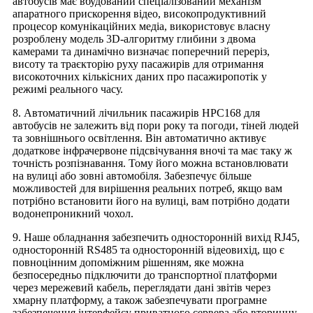
автобусів має вбудований спеціалізований механізм
апаратного прискорення відео, високопродуктивний
процесор комунікаційних медіа, використовує власну
розроблену модель 3D-алгоритму глибини з двома
камерами та динамічно визначає поперечний переріз,
висоту та траєкторію руху пасажирів для отримання
високоточних кількісних даних про пасажиропотік у
режимі реального часу.
8. Автоматичний лічильник пасажирів HPC168 для
автобусів не залежить від пори року та погоди, тіней людей
та зовнішнього освітлення. Він автоматично активує
додаткове інфрачервоне підсвічування вночі та має таку ж
точність розпізнавання. Тому його можна встановлювати
на вулиці або зовні автомобіля. Забезпечує більше
можливостей для вирішення реальних потреб, якщо вам
потрібно встановити його на вулиці, вам потрібно додати
водонепроникний чохол.
9. Наше обладнання забезпечить односторонній вихід RJ45,
односторонній RS485 та односторонній відеовихід, що є
повноцінним допоміжним рішенням, яке можна
безпосередньо підключити до транспортної платформи
через мережевий кабель, переглядати дані звітів через
хмарну платформу, а також забезпечувати програмне
забезпечення інтерфейсу приватного сервера або вторинну