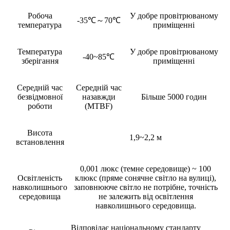
Робоча
У добре провітрюваному
-35℃～70℃
температура
приміщенні
Температура
У добре провітрюваному
-40~85℃
зберігання
приміщенні
Середній час
Середній час
безвідмовної
назавжди
Більше 5000 годин
роботи
(MTBF)
Висота
1,9~2,2 м
встановлення
0,001 люкс (темне середовище) ~ 100
Освітленість
клюкс (пряме сонячне світло на вулиці),
навколишнього
заповнююче світло не потрібне, точність
середовища
не залежить від освітлення
навколишнього середовища.
Відповідає національному стандарту