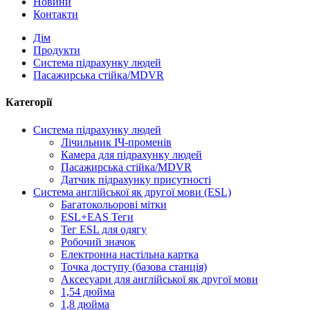
Новини
Контакти
Дім
Продукти
Система підрахунку людей
Пасажирська стійка/MDVR
Категорії
Система підрахунку людей
Лічильник ІЧ-променів
Камера для підрахунку людей
Пасажирська стійка/MDVR
Датчик підрахунку присутності
Система англійської як другої мови (ESL)
Багатокольорові мітки
ESL+EAS Теги
Тег ESL для одягу
Робочий значок
Електронна настільна картка
Точка доступу (базова станція)
Аксесуари для англійської як другої мови
1,54 дюйма
1,8 дюйма