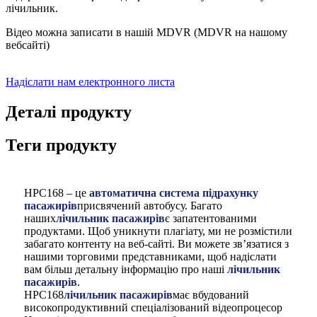
лічильник.
Відео можна записати в нашій MDVR (MDVR на нашому
вебсайті)
Надіслати нам електронного листа
Деталі продукту
Теги продукту
HPC168 – це
автоматична система підрахунку
пасажирів
присвячений автобусу. Багато
наших
лічильник пасажирів
є запатентованими
продуктами. Щоб уникнути плагіату, ми не розмістили
забагато контенту на веб-сайті. Ви можете зв’язатися з
нашими торговими представниками, щоб надіслати
вам більш детальну інформацію про наші
лічильник
пасажирів
.
HPC168
лічильник пасажирів
має вбудований
високопродуктивний спеціалізований відеопроцесор