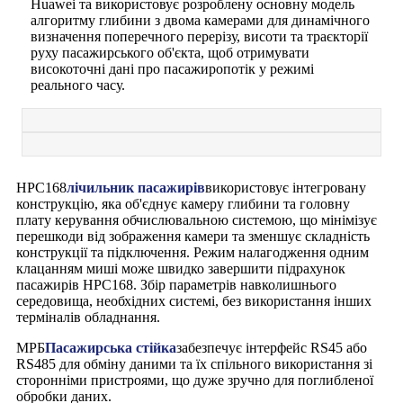
Huawei та використовує розроблену основну модель
алгоритму глибини з двома камерами для динамічного
визначення поперечного перерізу, висоти та траєкторії
руху пасажирського об'єкта, щоб отримувати
високоточні дані про пасажиропотік у режимі
реального часу.
HPC168
лічильник пасажирів
використовує інтегровану
конструкцію, яка об'єднує камеру глибини та головну
плату керування обчислювальною системою, що мінімізує
перешкоди від зображення камери та зменшує складність
конструкції та підключення. Режим налагодження одним
клацанням миші може швидко завершити підрахунок
пасажирів HPC168. Збір параметрів навколишнього
середовища, необхідних системі, без використання інших
терміналів обладнання.
МРБ
Пасажирська стійка
забезпечує інтерфейс RS45 або
RS485 для обміну даними та їх спільного використання зі
сторонніми пристроями, що дуже зручно для поглибленої
обробки даних.