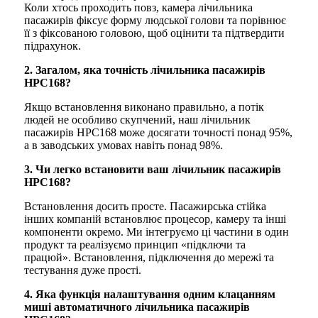
Коли хтось проходить повз, камера лічильника
пасажирів фіксує форму людської голови та порівнює
її з фіксованою головою, щоб оцінити та підтвердити
підрахунок.
2. Загалом, яка точність лічильника пасажирів
HPC168?
Якщо встановлення виконано правильно, а потік
людей не особливо скупчений, наш лічильник
пасажирів HPC168 може досягати точності понад 95%,
а в заводських умовах навіть понад 98%.
3. Чи легко встановити ваш лічильник пасажирів
HPC168?
Встановлення досить просте. Пасажирська стійка
інших компаній встановлює процесор, камеру та інші
компоненти окремо. Ми інтегруємо ці частини в один
продукт та реалізуємо принцип «підключи та
працюй». Встановлення, підключення до мережі та
тестування дуже прості.
4. Яка функція налаштування одним клацанням
миші автоматичного лічильника пасажирів