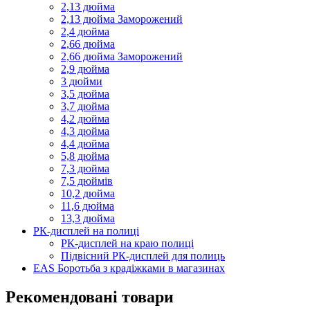
2,13 дюйма
2,13 дюйма Заморожений
2,4 дюйма
2,66 дюйма
2,66 дюйма Заморожений
2,9 дюйма
3 дюйми
3,5 дюйма
3,7 дюйма
4,2 дюйма
4,3 дюйма
4,4 дюйма
5,8 дюйма
7,3 дюйма
7,5 дюймів
10,2 дюйма
11,6 дюйма
13,3 дюйма
РК-дисплей на полиці
РК-дисплей на краю полиці
Підвісний РК-дисплей для полиць
EAS Боротьба з крадіжками в магазинах
Рекомендовані товари