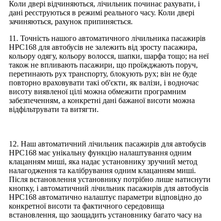
Коли двері відчиняються, лічильник починає рахувати, і
дані реєструються в режимі реального часу. Коли двері
зачиняються, рахунок припиняється.
11. Точність нашого автоматичного лічильника пасажирів
HPC168 для автобусів не залежить від зросту пасажира,
кольору одягу, кольору волосся, шапки, шарфа тощо; на неї
також не впливають пасажири, що проїжджають поруч,
перетинають рух транспорту, блокують рух; він не буде
повторно враховувати такі об'єкти, як валізи, і водночас
висоту виявленої цілі можна обмежити програмним
забезпеченням, а конкретні дані бажаної висоти можна
відфільтрувати та витягти.
12. Наш автоматичний лічильник пасажирів для автобусів
HPC168 має унікальну функцію налаштування одним
клацанням миші, яка надає установнику зручний метод
налагодження та калібрування одним клацанням миші.
Після встановлення установнику потрібно лише натиснути
кнопку, і автоматичний лічильник пасажирів для автобусів
HPC168 автоматично налаштує параметри відповідно до
конкретної висоти та фактичного середовища
встановлення, що заощадить установнику багато часу на