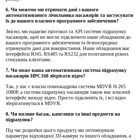
6. Чи можемо ми отримати дані з вашого
автоматизованого лічильника пасажирів та застосувати
їх до нашого власного програмного забезпечення?
Звісно, ​​ми надаємо протокол та API системи підрахунку
пасажирів, щоб ви могли підключити наше обладнання до
вашого програмного забезпечення та безпосередньо
отримувати дані для використання. Наше обладнання має
інтерфейси RJ45, RS485 та RS232 для полегшення різних
стикувань клієнтами.
7. Чи може ваша автоматизована система підрахунку
пасажирів HPC168 зберігати відео?
Так, у нас є власна повнокадрова система MDVR H.265
1080P, а система підрахунку пасажирів також має власний
інтерфейс виходу відео. Просто підключіть їх, і всі відео
зберігатимуться в MDVR.
8. Чи вплине багаж, капелюхи та інші предмети на
підрахунок?
Під час розробки цього продукту ми оптимізували
параметри відповідної 3D-камери та іншого обладнання, а