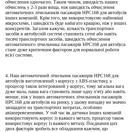
обчислення одночасно. Таким чином, швидкість наших
обчислень у 2-3 рази вища, ніж швидкість обчислення
автоматичних лічильників пасажирів HPC168 для автобусів
інших компаній. Крім того, ми використовуємо найновіші
мікросхеми, і швидкість буде набагато кращою, ніж у інших
конкурентів. Загалом кажучи, кількість транспортних
засобів в автобусній системі становить сотні або навіть
тисячі транспортних засобів, швидкість обчислення
автоматичного лічильника пасажирів HPC168 для автобуса
стане дуже критичним фактором для нормальної роботи
всієї системи.
4. Наш автоматичний лічильник пасажирів HPC168 для
автобусів виготовлений з корпусу з ABS-пластику, а
процесор також інтегрований у корпус, тому загальна вага
дуже мала, наша вага становить лише одну п'яту або навіть
менше, ніж у інших автоматичних лічильників пасажирів
HPC168 для автобусів на ринку, у цьому випадку ви значно
заощадите на транспортних витратах, особливо
авіаперевезеннями. У той час як датчики інших компаній
використовують корпус із важкого металу, процесор також
використовує корпус із важкого металу. Поєднання цих
двох факторів зробить все обладнання важчим, що