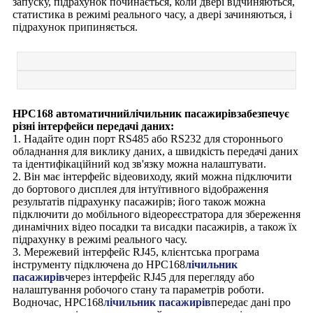
запуску, підрахунок починається, коли двері відчиняються,
статистика в режимі реального часу, а двері зачиняються, і
підрахунок припиняється.
HPC168 автоматичний
лічильник пасажирів
забезпечує
різні інтерфейси передачі даних:
1. Надайте один порт RS485 або RS232 для стороннього
обладнання для виклику даних, а швидкість передачі даних
та ідентифікаційний код зв'язку можна налаштувати.
2. Він має інтерфейс відеовиходу, який можна підключити
до бортового дисплея для інтуїтивного відображення
результатів підрахунку пасажирів; його також можна
підключити до мобільного відеореєстратора для збереження
динамічних відео посадки та висадки пасажирів, а також їх
підрахунку в режимі реального часу.
3. Мережевий інтерфейс RJ45, клієнтська програма
інструменту підключена до HPC168
лічильник
пасажирів
через інтерфейс RJ45 для перегляду або
налаштування робочого стану та параметрів роботи.
Водночас, HPC168
лічильник пасажирів
передає дані про