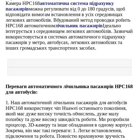
Камера HPC168
автоматична система підрахунку
пасажирів
можна регулювати від 0 до 180 градусів, щоб
відповідати вимогам встановлення в усіх середовищах
легкових автомобілів. Вбудований метод проводки робить
HPC168 автоматичним
лічильник пасажирів
Ідеально
інтегрується з середовищем легкових автомобілів. Зазвичай
використовується в системах автоматичного підрахунку
пасажирів у метро, ​​автобусах, легкових автомобілях та
інших громадських транспортних засобах.
Переваги автоматичного лічильника пасажирів HPC168
для автобусів:
1. Наш автоматичний лічильник пасажирів для автобусів
HPC168 використовує чіп Huawei останнього покоління,
який має дуже високу точність обчислень, дуже малу
похибку та дуже високу швидкість роботи. Ми розробили
процесор, 3D-камеру та інше обладнання в одному корпусі.
Зокрема, він має такі переваги: ​​1. Легке встановлення,
підключення та робота. Повністю враховуючи зручність