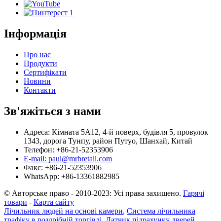
Інформація
Про нас
Продукти
Сертифікати
Новини
Контакти
Зв'яжіться з нами
Адреса: Кімната 5A12, 4-й поверх, будівля 5, провулок
1343, дорога Тунпу, район Путуо, Шанхай, Китай
Телефон: +86-21-52353906
E-mail: paul@mrbretail.com
Факс: +86-21-52353906
WhatsApp: +86-13361882985
© Авторське право - 2010-2023: Усі права захищено.
Гарячі
товари
-
Карта сайту
Лічильник людей на основі камери
,
Система лічильника
трафіку в роздрібній торгівлі
,
Датчик підрахунку дверей
,