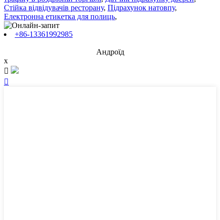
Стійка відвідувачів ресторану
,
Підрахунок натовпу
,
Електронна етикетка для полиць
,
+86-13361992985
Андроїд
x

