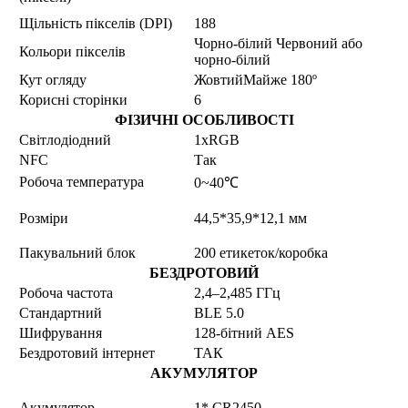
Щільність пікселів (DPI)
188
Чорно-білий Червоний або
Кольори пікселів
чорно-білий
Кут огляду
ЖовтийМайже 180º
Корисні сторінки
6
ФІЗИЧНІ ОСОБЛИВОСТІ
Світлодіодний
1xRGB
NFC
Так
Робоча температура
0~40℃
Розміри
44,5*35,9*12,1 мм
Пакувальний блок
200 етикеток/коробка
БЕЗДРОТОВИЙ
Робоча частота
2,4–2,485 ГГц
Стандартний
BLE 5.0
Шифрування
128-бітний AES
Бездротовий інтернет
ТАК
АКУМУЛЯТОР
Акумулятор
1* CR2450