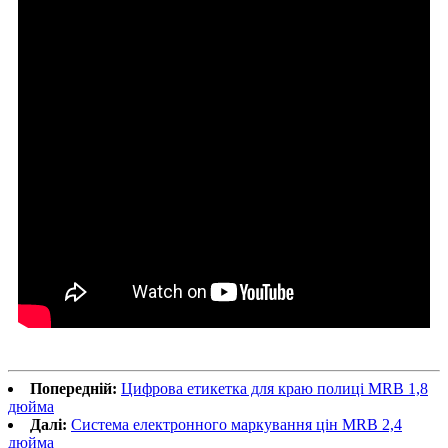
Попередній:
Цифрова етикетка для краю полиці MRB 1,8
дюйма
Далі:
Система електронного маркування цін MRB 2,4
дюйма