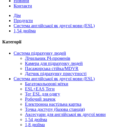
Новини
Контакти
Дім
Продукти
Система англійської як другої мови (ESL)
1,54 дюйма
Категорії
Система підрахунку людей
Лічильник ІЧ-променів
Камера для підрахунку людей
Пасажирська стійка/MDVR
Датчик підрахунку присутності
Система англійської як другої мови (ESL)
Багатокольорові мітки
ESL+EAS Теги
Тег ESL для одягу
Робочий значок
Електронна настільна картка
Точка доступу (базова станція)
Аксесуари для англійської як другої мови
1,54 дюйма
1,8 дюйма