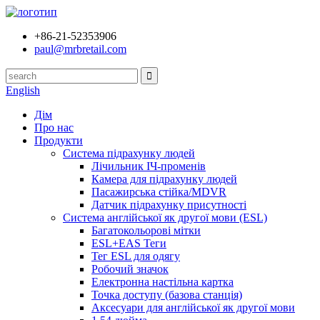
+86-21-52353906
paul@mrbretail.com
English
Дім
Про нас
Продукти
Система підрахунку людей
Лічильник ІЧ-променів
Камера для підрахунку людей
Пасажирська стійка/MDVR
Датчик підрахунку присутності
Система англійської як другої мови (ESL)
Багатокольорові мітки
ESL+EAS Теги
Тег ESL для одягу
Робочий значок
Електронна настільна картка
Точка доступу (базова станція)
Аксесуари для англійської як другої мови