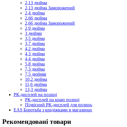
2,13 дюйма
2,13 дюйма Заморожений
2,4 дюйма
2,66 дюйма
2,66 дюйма Заморожений
2,9 дюйма
3 дюйми
3,5 дюйма
3,7 дюйма
4,2 дюйма
4,3 дюйма
4,4 дюйма
5,8 дюйма
7,3 дюйма
7,5 дюймів
10,2 дюйма
11,6 дюйма
13,3 дюйма
РК-дисплей на полиці
РК-дисплей на краю полиці
Підвісний РК-дисплей для полиць
EAS Боротьба з крадіжками в магазинах
Рекомендовані товари