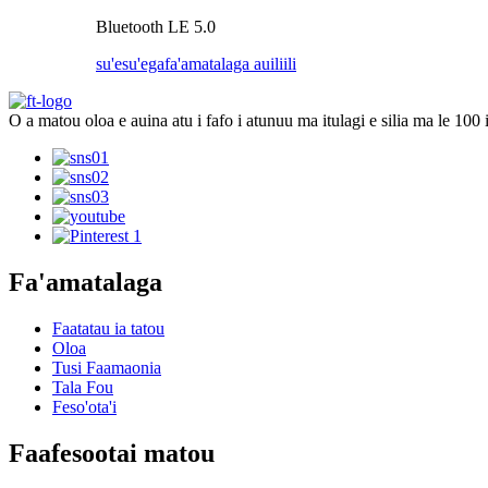
Bluetooth LE 5.0
su'esu'ega
fa'amatalaga auiliili
O a matou oloa e auina atu i fafo i atunuu ma itulagi e silia ma le 100 
Fa'amatalaga
Faatatau ia tatou
Oloa
Tusi Faamaonia
Tala Fou
Feso'ota'i
Faafesootai matou