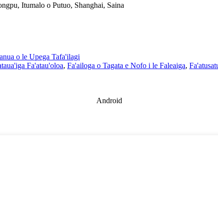
ongpu, Itumalo o Putuo, Shanghai, Saina
anua o le Upega Tafa'ilagi
ataua'iga Fa'atau'oloa
,
Fa'ailoga o Tagata e Nofo i le Faleaiga
,
Fa'atusat
Android