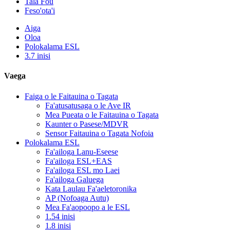
Tala Fou
Feso'ota'i
Aiga
Oloa
Polokalama ESL
3.7 inisi
Vaega
Faiga o le Faitauina o Tagata
Fa'atusatusaga o le Ave IR
Mea Pueata o le Faitauina o Tagata
Kaunter o Pasese/MDVR
Sensor Faitauina o Tagata Nofoia
Polokalama ESL
Fa'ailoga Lanu-Eseese
Fa'ailoga ESL+EAS
Fa'ailoga ESL mo Laei
Fa'ailoga Galuega
Kata Laulau Fa'aeletoronika
AP (Nofoaga Autu)
Mea Fa'aopoopo a le ESL
1.54 inisi
1.8 inisi