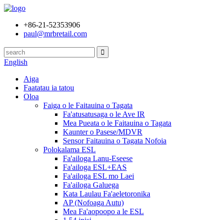
+86-21-52353906
paul@mrbretail.com
English
Aiga
Faatatau ia tatou
Oloa
Faiga o le Faitauina o Tagata
Fa'atusatusaga o le Ave IR
Mea Pueata o le Faitauina o Tagata
Kaunter o Pasese/MDVR
Sensor Faitauina o Tagata Nofoia
Polokalama ESL
Fa'ailoga Lanu-Eseese
Fa'ailoga ESL+EAS
Fa'ailoga ESL mo Laei
Fa'ailoga Galuega
Kata Laulau Fa'aeletoronika
AP (Nofoaga Autu)
Mea Fa'aopoopo a le ESL