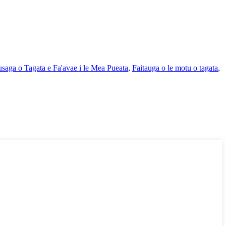
usaga o Tagata e Fa'avae i le Mea Pueata
,
Faitauga o le motu o tagata
,