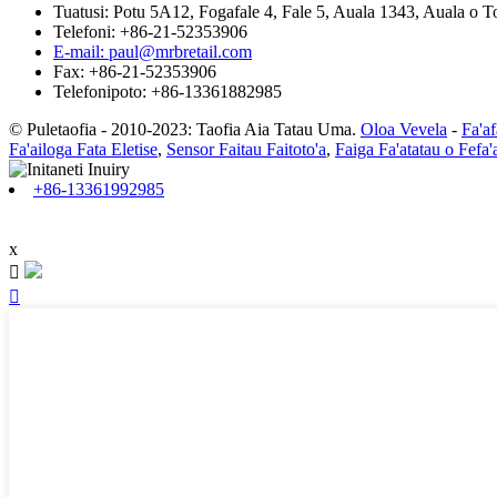
Tuatusi: Potu 5A12, Fogafale 4, Fale 5, Auala 1343, Auala o T
Telefoni: +86-21-52353906
E-mail: paul@mrbretail.com
Fax: +86-21-52353906
Telefonipoto: +86-13361882985
© Puletaofia - 2010-2023: Taofia Aia Tatau Uma.
Oloa Vevela
-
Fa'af
Fa'ailoga Fata Eletise
,
Sensor Faitau Faitoto'a
,
Faiga Fa'atatau o Fefa'
+86-13361992985
x

