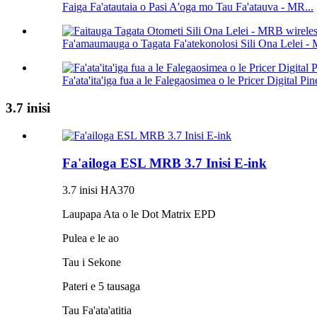
Faiga Fa'atautaia o Pasi A'oga mo Tau Fa'atauva - MR...
Fa'amaumauga o Tagata Fa'atekonolosi Sili Ona Lelei - 
Fa'ata'ita'iga fua a le Falegaosimea o le Pricer Digital P
3.7 inisi
Fa'ailoga ESL MRB 3.7 Inisi E-ink
3.7 inisi HA370
Laupapa Ata o le Dot Matrix EPD
Pulea e le ao
Tau i Sekone
Pateri e 5 tausaga
Tau Fa'ata'atitia