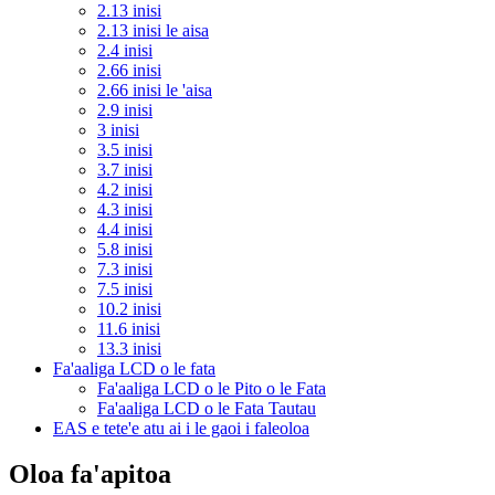
2.13 inisi
2.13 inisi le aisa
2.4 inisi
2.66 inisi
2.66 inisi le 'aisa
2.9 inisi
3 inisi
3.5 inisi
3.7 inisi
4.2 inisi
4.3 inisi
4.4 inisi
5.8 inisi
7.3 inisi
7.5 inisi
10.2 inisi
11.6 inisi
13.3 inisi
Fa'aaliga LCD o le fata
Fa'aaliga LCD o le Pito o le Fata
Fa'aaliga LCD o le Fata Tautau
EAS e tete'e atu ai i le gaoi i faleoloa
Oloa fa'apitoa