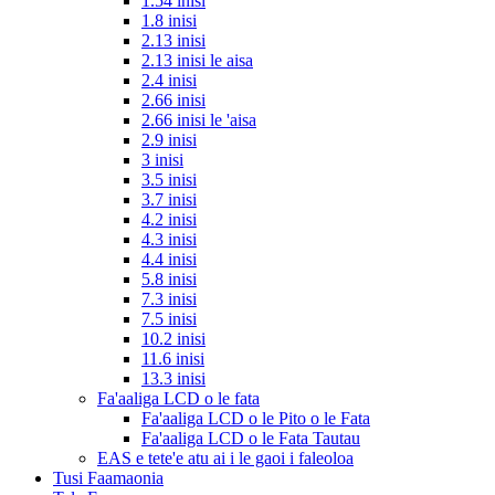
1.54 inisi
1.8 inisi
2.13 inisi
2.13 inisi le aisa
2.4 inisi
2.66 inisi
2.66 inisi le 'aisa
2.9 inisi
3 inisi
3.5 inisi
3.7 inisi
4.2 inisi
4.3 inisi
4.4 inisi
5.8 inisi
7.3 inisi
7.5 inisi
10.2 inisi
11.6 inisi
13.3 inisi
Fa'aaliga LCD o le fata
Fa'aaliga LCD o le Pito o le Fata
Fa'aaliga LCD o le Fata Tautau
EAS e tete'e atu ai i le gaoi i faleoloa
Tusi Faamaonia