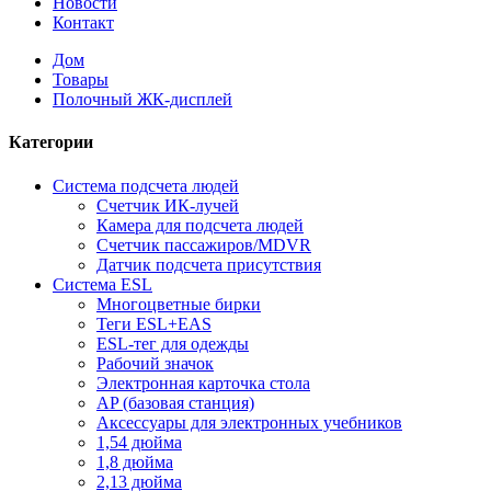
Новости
Контакт
Дом
Товары
Полочный ЖК-дисплей
Категории
Система подсчета людей
Счетчик ИК-лучей
Камера для подсчета людей
Счетчик пассажиров/MDVR
Датчик подсчета присутствия
Система ESL
Многоцветные бирки
Теги ESL+EAS
ESL-тег для одежды
Рабочий значок
Электронная карточка стола
AP (базовая станция)
Аксессуары для электронных учебников
1,54 дюйма
1,8 дюйма
2,13 дюйма