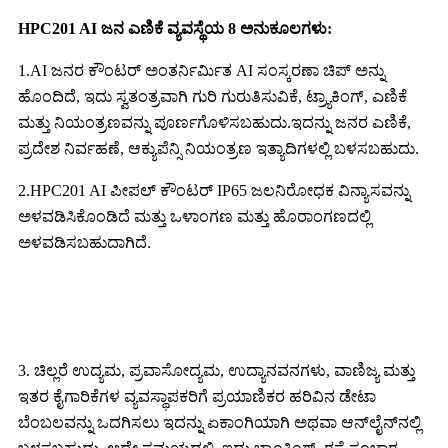
HPC201 AI ಜನ ಎಣಿಕೆ ವ್ಯವಸ್ಥೆಯ 8 ಅನುಕೂಲಗಳು:
1.AI ಜನರ ಕೌಂಟರ್ ಅಂತರ್ನಿರ್ಮಿತ AI ಸಂಸ್ಕರಣಾ ಚಿಪ್ ಅನ್ನು
ಹೊಂದಿದೆ, ಇದು ಸ್ವತಂತ್ರವಾಗಿ ಗುರಿ ಗುರುತಿಸುವಿಕೆ, ಟ್ರ್ಯಾಕಿಂಗ್, ಎಣಿಕೆ
ಮತ್ತು ನಿಯಂತ್ರಣವನ್ನು ಪೂರ್ಣಗೊಳಿಸಬಹುದು.ಇದನ್ನು ಜನರ ಎಣಿಕೆ,
ಪ್ರದೇಶ ನಿರ್ವಹಣೆ, ಆಕ್ಯುಪೆನ್ಸಿ ನಿಯಂತ್ರಣ ಇತ್ಯಾದಿಗಳಲ್ಲಿ ಬಳಸಬಹುದು.
2.HPC201 AI ಪೀಪಲ್ ಕೌಂಟರ್ IP65 ಜಲನಿರೋಧಕ ವಿನ್ಯಾಸವನ್ನು
ಅಳವಡಿಸಿಕೊಂಡಿದೆ ಮತ್ತು ಒಳಾಂಗಣ ಮತ್ತು ಹೊರಾಂಗಣದಲ್ಲಿ
ಅಳವಡಿಸಬಹುದಾಗಿದೆ.
3. ಚಿಲ್ಲರೆ ಉದ್ಯಮ, ಪ್ರವಾಸೋದ್ಯಮ, ಉದ್ಯಾನವನಗಳು, ವಾಣಿಜ್ಯ ಮತ್ತು
ಇತರ ಕೈಗಾರಿಕೆಗಳ ವ್ಯವಸ್ಥಾಪಕರಿಗೆ ಪ್ರಯಾಣಿಕರ ಹರಿವಿನ ಡೇಟಾ
ಬೆಂಬಲವನ್ನು ಒದಗಿಸಲು ಇದನ್ನು ಏಕಾಂಗಿಯಾಗಿ ಅಥವಾ ಆನ್‌ಲೈನ್‌ನಲ್ಲಿ