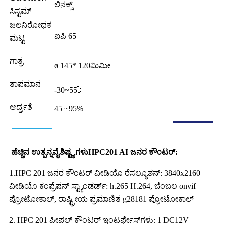
ಲಿನಕ್ಸ್
ಸಿಸ್ಟಮ್
ಜಲನಿರೋಧಕ
ಐಪಿ 65
ಮಟ್ಟ
ಗಾತ್ರ
ø 145* 120ಮಿಮೀ
ತಾಪಮಾನ
-30~55℃
ಆರ್ದ್ರತೆ
45 ~95%
ಹೆಚ್ಚಿನ ಉತ್ಪನ್ನ
ವೈಶಿಷ್ಟ್ಯಗಳು
HPC201 AI ಜನರ ಕೌಂಟರ್:
1.HPC 201 ಜನರ ಕೌಂಟರ್ ವೀಡಿಯೊ ರೆಸಲ್ಯೂಶನ್: 3840x2160
ವೀಡಿಯೊ ಕಂಪ್ರೆಷನ್ ಸ್ಟ್ಯಾಂಡರ್ಡ್: h.265 H.264, ಬೆಂಬಲ onvif
ಪ್ರೋಟೋಕಾಲ್, ರಾಷ್ಟ್ರೀಯ ಪ್ರಮಾಣಿತ g28181 ಪ್ರೋಟೋಕಾಲ್
2. HPC 201 ಪೀಪಲ್ ಕೌಂಟರ್ ಇಂಟರ್ಫೇಸ್‌ಗಳು: 1 DC12V