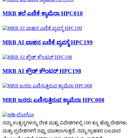
MRB ತಲೆ ಎಣಿಕೆ ಕ್ಯಾಮೆರಾ HPC010
MRB AI ವಾಹನ ಎಣಿಕೆ ವ್ಯವಸ್ಥೆ HPC199
MRB AI ಕ್ರೌಡ್ ಕೌಂಟರ್ HPC198
MRB ಜನರು ಎಣಿಸುತ್ತಿರುವ ಕ್ಯಾಮೆರಾ HPC008
ನಮ್ಮ ಉತ್ಪನ್ನಗಳನ್ನು ದೇಶ ಮತ್ತು ವಿದೇಶಗಳಲ್ಲಿ 100 ಕ್ಕೂ ಹೆಚ್ಚು ದೇಶಗಳು
ಮತ್ತು ಪ್ರದೇಶಗಳಿಗೆ ರಫ್ತು ಮಾಡಲಾಗುತ್ತದೆ. ನಮ್ಮ ಗ್ರಾಹಕರ ಬಲವಾದ