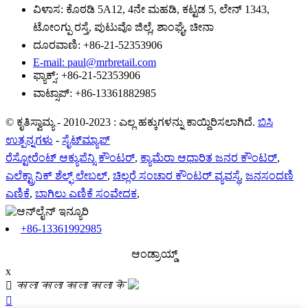
ವಿಳಾಸ: ಕೊಠಡಿ 5A12, 4ನೇ ಮಹಡಿ, ಕಟ್ಟಡ 5, ಲೇನ್ 1343,
ಟೋಂಗ್ಪು ರಸ್ತೆ, ಪುಟುವೊ ಜಿಲ್ಲೆ, ಶಾಂಘೈ, ಚೀನಾ
ದೂರವಾಣಿ: +86-21-52353906
E-mail: paul@mrbretail.com
ಫ್ಯಾಕ್ಸ್: +86-21-52353906
ವಾಟ್ಸಾಪ್: +86-13361882985
© ಕೃತಿಸ್ವಾಮ್ಯ - 2010-2023 : ಎಲ್ಲ ಹಕ್ಕುಗಳನ್ನು ಕಾಯ್ದಿರಿಸಲಾಗಿದೆ.
ಬಿಸಿ
ಉತ್ಪನ್ನಗಳು
-
ಸೈಟ್‌ಮ್ಯಾಪ್
ರೆಸ್ಟೋರೆಂಟ್ ಆಕ್ಯುಪೆನ್ಸಿ ಕೌಂಟರ್
,
ಕ್ಯಾಮೆರಾ ಆಧಾರಿತ ಜನರ ಕೌಂಟರ್
,
ಎಲೆಕ್ಟ್ರಾನಿಕ್ ಶೆಲ್ಫ್ ಲೇಬಲ್
,
ಚಿಲ್ಲರೆ ಸಂಚಾರ ಕೌಂಟರ್ ವ್ಯವಸ್ಥೆ
,
ಜನಸಂದಣಿ
ಎಣಿಕೆ
,
ಬಾಗಿಲು ಎಣಿಕೆ ಸಂವೇದಕ
,
+86-13361992985
ಆಂಡ್ರಾಯ್ಡ್
x
 काला काला काला काला के
