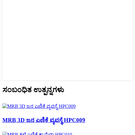
ಸಂಬಂಧಿತ ಉತ್ಪನ್ನಗಳು
MRB 3D ಜನ ಎಣಿಕೆ ವ್ಯವಸ್ಥೆ HPC009