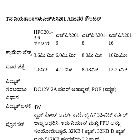
T
ನ ನಿಯತಾಂಕಗಳು
ಎಚ್‌ಪಿಸಿ201
AI
ಜನರ ಕೌಂಟರ್
HPC201-
ಎಚ್‌ಪಿಸಿ201-
ಎಚ್‌ಪಿಸಿ201-
ಎಚ್‌ಪಿಸಿ201-
3.6
6
8
16
ಪರಿಚಯ
ಕ್ಯಾಮೆರಾ ಲೆನ್ಸ್
3.6ಮಿ.ಮೀ
6.0ಮಿ.ಮೀ
8.0ಮಿ.ಮೀ
16ಮಿ.ಮೀ
ದೂರ ಪತ್ತೆ
1-6ಮೀ
4-12ಮೀ
8-18ಮೀ
12-25ಮೀ
ವಿದ್ಯುತ್
ಸರಬರಾಜು
DC12V 2A ಪವರ್ ಅಡಾಪ್ಟರ್, POE (ಐಚ್ಛಿಕ)
ವಿಧಾನ
ವಿದ್ಯುತ್ ಬಳಕೆ
4W
ಕ್ವಾಡ್ ಕೋರ್ ಆರ್ಮ್ ಕಾರ್ಟೆಕ್ಸ್ A7 32-ಬಿಟ್ ಕರ್ನಲ್
ಅನ್ನು ಆಧರಿಸಿ, ಇದು ನಿಯಾನ್ ಮತ್ತು FPU ಅನ್ನು
ಪ್ರೊಸೆಸರ್
ಸಂಯೋಜಿಸುತ್ತದೆ. 32KB I ಕ್ಯಾಶ್, 32KB D ಕ್ಯಾಶ್
ಮತ್ತು 512KB ಹಂಚಿಕೆಯ L2 ಕ್ಯಾಶ್