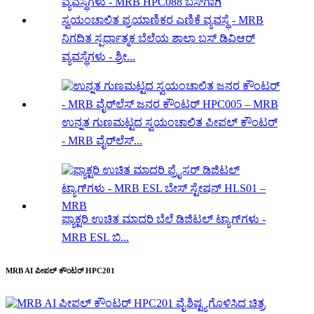
ನಿಗದಿತ ಸ್ಪರ್ಧಾತ್ಮಕ ಬೆಲೆಯ ಶಾಲಾ ಬಸ್ ಡಿವಿಆರ್
ವ್ಯವಸ್ಥೆಗಳು - ಶ್ರೀ...
ಉನ್ನತ ಗುಣಮಟ್ಟದ ಸ್ವಯಂಚಾಲಿತ ಪೀಪಲ್ ಕೌಂಟರ್
- MRB ವೈರ್‌ಲೆಸ್...
ಫ್ಯಾಕ್ಟರಿ ಉಚಿತ ಮಾದರಿ ಬೆಲೆ ಡಿಜಿಟಲ್ ಟ್ಯಾಗ್‌ಗಳು -
MRB ESL ಬಿ...
MRB AI ಪೀಪಲ್ ಕೌಂಟರ್ HPC201