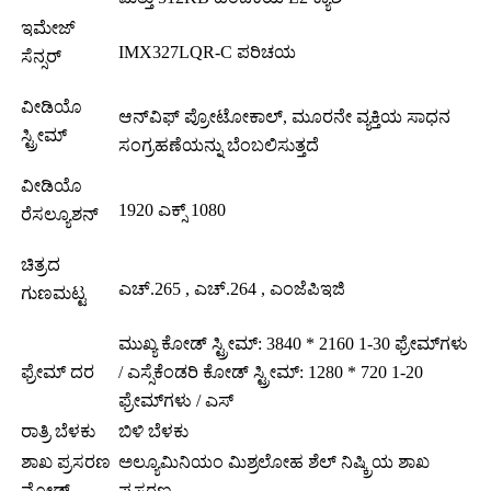
ಇಮೇಜ್
IMX327LQR-C ಪರಿಚಯ
ಸೆನ್ಸರ್
ವೀಡಿಯೊ
ಆನ್‌ವಿಫ್ ಪ್ರೋಟೋಕಾಲ್, ಮೂರನೇ ವ್ಯಕ್ತಿಯ ಸಾಧನ
ಸ್ಟ್ರೀಮ್
ಸಂಗ್ರಹಣೆಯನ್ನು ಬೆಂಬಲಿಸುತ್ತದೆ
ವೀಡಿಯೊ
1920 ಎಕ್ಸ್ 1080
ರೆಸಲ್ಯೂಶನ್
ಚಿತ್ರದ
ಎಚ್.265 , ಎಚ್.264 , ಎಂಜೆಪಿಇಜಿ
ಗುಣಮಟ್ಟ
ಮುಖ್ಯ ಕೋಡ್ ಸ್ಟ್ರೀಮ್: 3840 * 2160 1-30 ಫ್ರೇಮ್‌ಗಳು
ಫ್ರೇಮ್ ದರ
/ ಎಸ್ಸೆಕೆಂಡರಿ ಕೋಡ್ ಸ್ಟ್ರೀಮ್: 1280 * 720 1-20
ಫ್ರೇಮ್‌ಗಳು / ಎಸ್
ರಾತ್ರಿ ಬೆಳಕು
ಬಿಳಿ ಬೆಳಕು
ಶಾಖ ಪ್ರಸರಣ
ಅಲ್ಯೂಮಿನಿಯಂ ಮಿಶ್ರಲೋಹ ಶೆಲ್ ನಿಷ್ಕ್ರಿಯ ಶಾಖ
ಮೋಡ್
ಪ್ರಸರಣ