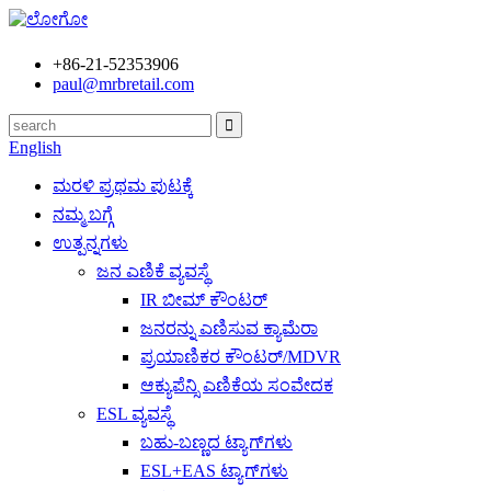
+86-21-52353906
paul@mrbretail.com
English
ಮರಳಿ ಪ್ರಥಮ ಪುಟಕ್ಕೆ
ನಮ್ಮ ಬಗ್ಗೆ
ಉತ್ಪನ್ನಗಳು
ಜನ ಎಣಿಕೆ ವ್ಯವಸ್ಥೆ
IR ಬೀಮ್ ಕೌಂಟರ್
ಜನರನ್ನು ಎಣಿಸುವ ಕ್ಯಾಮೆರಾ
ಪ್ರಯಾಣಿಕರ ಕೌಂಟರ್/MDVR
ಆಕ್ಯುಪೆನ್ಸಿ ಎಣಿಕೆಯ ಸಂವೇದಕ
ESL ವ್ಯವಸ್ಥೆ
ಬಹು-ಬಣ್ಣದ ಟ್ಯಾಗ್‌ಗಳು
ESL+EAS ಟ್ಯಾಗ್‌ಗಳು