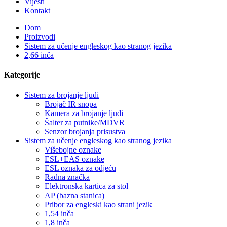
Vijesti
Kontakt
Dom
Proizvodi
Sistem za učenje engleskog kao stranog jezika
2,66 inča
Kategorije
Sistem za brojanje ljudi
Brojač IR snopa
Kamera za brojanje ljudi
Šalter za putnike/MDVR
Senzor brojanja prisustva
Sistem za učenje engleskog kao stranog jezika
Višebojne oznake
ESL+EAS oznake
ESL oznaka za odjeću
Radna značka
Elektronska kartica za stol
AP (bazna stanica)
Pribor za engleski kao strani jezik
1,54 inča
1,8 inča