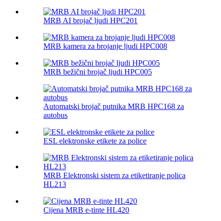
MRB AI brojač ljudi HPC201
MRB kamera za brojanje ljudi HPC008
MRB bežični brojač ljudi HPC005
Automatski brojač putnika MRB HPC168 za
autobus
ESL elektronske etikete za police
MRB Elektronski sistem za etiketiranje polica
HL213
Cijena MRB e-tinte HL420