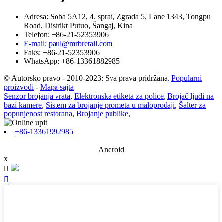
Adresa: Soba 5A12, 4. sprat, Zgrada 5, Lane 1343, Tongpu
Road, Distrikt Putuo, Šangaj, Kina
Telefon: +86-21-52353906
E-mail: paul@mrbretail.com
Faks: +86-21-52353906
WhatsApp: +86-13361882985
© Autorsko pravo - 2010-2023: Sva prava pridržana.
Popularni
proizvodi
-
Mapa sajta
Senzor brojanja vrata
,
Elektronska etiketa za police
,
Brojač ljudi na
bazi kamere
,
Sistem za brojanje prometa u maloprodaji
,
Šalter za
popunjenost restorana
,
Brojanje publike
,
+86-13361992985
Android
x

