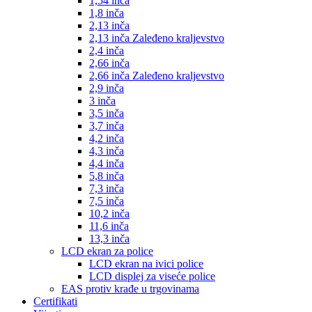
1,54 inča
1,8 inča
2,13 inča
2,13 inča Zaleđeno kraljevstvo
2,4 inča
2,66 inča
2,66 inča Zaleđeno kraljevstvo
2,9 inča
3 inča
3,5 inča
3,7 inča
4,2 inča
4,3 inča
4,4 inča
5,8 inča
7,3 inča
7,5 inča
10,2 inča
11,6 inča
13,3 inča
LCD ekran za police
LCD ekran na ivici police
LCD displej za viseće police
EAS protiv krađe u trgovinama
Certifikati