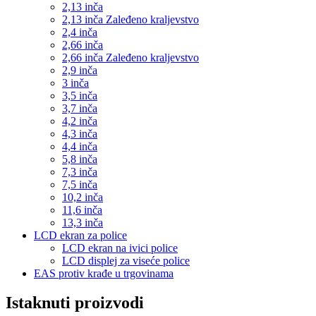
2,13 inča
2,13 inča Zaleđeno kraljevstvo
2,4 inča
2,66 inča
2,66 inča Zaleđeno kraljevstvo
2,9 inča
3 inča
3,5 inča
3,7 inča
4,2 inča
4,3 inča
4,4 inča
5,8 inča
7,3 inča
7,5 inča
10,2 inča
11,6 inča
13,3 inča
LCD ekran za police
LCD ekran na ivici police
LCD displej za viseće police
EAS protiv krađe u trgovinama
Istaknuti proizvodi