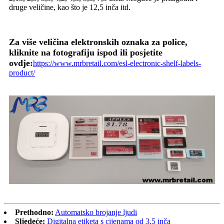
druge veličine, kao što je 12,5 inča itd.
Za više veličina elektronskih oznaka za police,
kliknite na fotografiju ispod ili posjetite
ovdje:
https://www.mrbretail.com/esl-electronic-shelf-labels-
product/
Prethodno:
Automatsko brojanje ljudi
Sljedeće:
Digitalna etiketa s cijenama od 3,5 inča