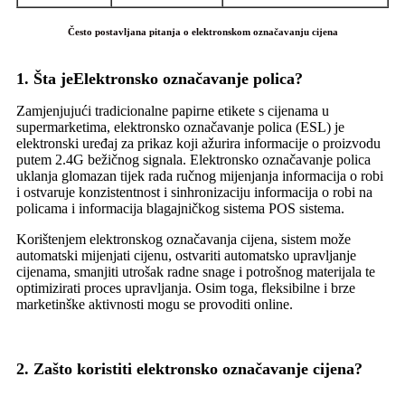
Često postavljana pitanja o elektronskom označavanju cijena
1. Šta je
Elektronsko označavanje polica
?
Zamjenjujući tradicionalne papirne etikete s cijenama u
supermarketima, elektronsko označavanje polica (ESL) je
elektronski uređaj za prikaz koji ažurira informacije o proizvodu
putem 2.4G bežičnog signala. Elektronsko označavanje polica
uklanja glomazan tijek rada ručnog mijenjanja informacija o robi
i ostvaruje konzistentnost i sinhronizaciju informacija o robi na
policama i informacija blagajničkog sistema POS sistema.
Korištenjem elektronskog označavanja cijena, sistem može
automatski mijenjati cijenu, ostvariti automatsko upravljanje
cijenama, smanjiti utrošak radne snage i potrošnog materijala te
optimizirati proces upravljanja. Osim toga, fleksibilne i brze
marketinške aktivnosti mogu se provoditi online.
2. Zašto koristiti elektronsko označavanje cijena?