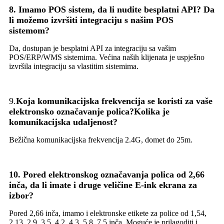
8. Imamo POS sistem, da li nudite besplatni API? Da
li možemo izvršiti integraciju s našim POS
sistemom?
Da, dostupan je besplatni API za integraciju sa vašim
POS/ERP/WMS sistemima. Većina naših klijenata je uspješno
izvršila integraciju sa vlastitim sistemima.
9.
Koja komunikacijska frekvencija se koristi za vaše
elektronsko označavanje polica?
Kolika je
komunikacijska udaljenost?
Bežična komunikacijska frekvencija 2.4G, domet do 25m.
10. Pored elektronskog označavanja polica od 2,66
inča, da li imate i druge veličine E-ink ekrana za
izbor?
Pored 2,66 inča, imamo i elektronske etikete za police od 1,54,
2,13, 2,9, 3,5, 4,2, 4,3, 5,8, 7,5 inča. Moguće je prilagoditi i