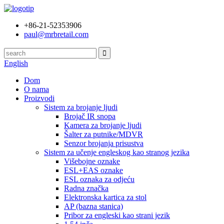
+86-21-52353906
paul@mrbretail.com
English
Dom
O nama
Proizvodi
Sistem za brojanje ljudi
Brojač IR snopa
Kamera za brojanje ljudi
Šalter za putnike/MDVR
Senzor brojanja prisustva
Sistem za učenje engleskog kao stranog jezika
Višebojne oznake
ESL+EAS oznake
ESL oznaka za odjeću
Radna značka
Elektronska kartica za stol
AP (bazna stanica)
Pribor za engleski kao strani jezik