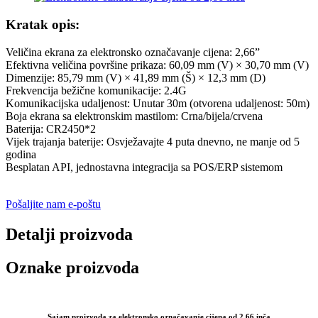
Kratak opis:
Veličina ekrana za elektronsko označavanje cijena: 2,66”
Efektivna veličina površine prikaza: 60,09 mm (V) × 30,70 mm (V)
Dimenzije: 85,79 mm (V) × 41,89 mm (Š) × 12,3 mm (D)
Frekvencija bežične komunikacije: 2.4G
Komunikacijska udaljenost: Unutar 30m (otvorena udaljenost: 50m)
Boja ekrana sa elektronskim mastilom: Crna/bijela/crvena
Baterija: CR2450*2
Vijek trajanja baterije: Osvježavajte 4 puta dnevno, ne manje od 5
godina
Besplatan API, jednostavna integracija sa POS/ERP sistemom
Pošaljite nam e-poštu
Detalji proizvoda
Oznake proizvoda
Sajam proizvoda za elektronsko označavanje cijena od 2,66 inča