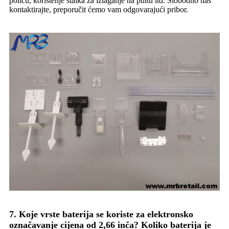
policu, korištenje stalka za izlaganje na pultu itd. Slobodno nas
kontaktirajte, preporučit ćemo vam odgovarajući pribor.
7. Koje vrste baterija se koriste za elektronsko
označavanje cijena od 2,66 inča? Koliko baterija je