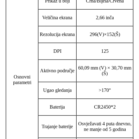
Prikaz u boji
Crna/Bijela/Crvena
Veličina ekrana
2,66 inča
Rezolucija ekrana
296(V)×152(Š)
DPI
125
60,09 mm (V) × 30,70 mm
Aktivno područje
(Š)
Osnovni
parametri
Ugao gledanja
>170°
Baterija
CR2450*2
Osvježavati 4 puta dnevno,
Trajanje baterije
ne manje od 5 godina