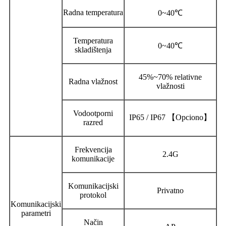
Radna temperatura
0~40℃
Temperatura
0~40℃
skladištenja
45%~70% relativne
Radna vlažnost
vlažnosti
Vodootporni
IP65 / IP67 【Opciono】
razred
Frekvencija
2.4G
komunikacije
Komunikacijski
Privatno
protokol
Komunikacijski
parametri
Način