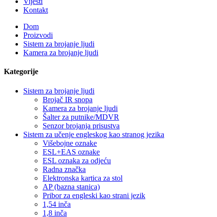
Vijesti
Kontakt
Dom
Proizvodi
Sistem za brojanje ljudi
Kamera za brojanje ljudi
Kategorije
Sistem za brojanje ljudi
Brojač IR snopa
Kamera za brojanje ljudi
Šalter za putnike/MDVR
Senzor brojanja prisustva
Sistem za učenje engleskog kao stranog jezika
Višebojne oznake
ESL+EAS oznake
ESL oznaka za odjeću
Radna značka
Elektronska kartica za stol
AP (bazna stanica)
Pribor za engleski kao strani jezik
1,54 inča
1,8 inča