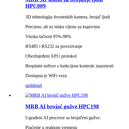
HPC009
3D tehnologija dvostrukih kamera, brojač ljudi
Precizno, ali uz nisku cijenu za kupovinu
Visoka tačnost 95%-98%
RS485 i RS232 za povezivanje
Obezbijeđeni API i protokol
Besplatni softver s funkcijom kontrole zauzetosti
Dostupna je WiFi veza
upit
detalj
MRB AI brojač gužve HPC198
Ugrađeni AI procesor sa brojačem gužve.
Praćenje u realnom vremenu