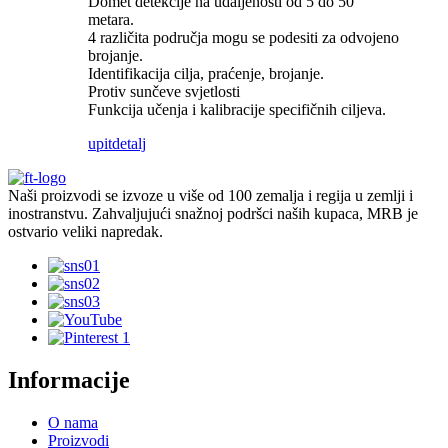
Domet detekcije na udaljenosti od 5 do 50
metara.
4 različita područja mogu se podesiti za odvojeno
brojanje.
Identifikacija cilja, praćenje, brojanje.
Protiv sunčeve svjetlosti
Funkcija učenja i kalibracije specifičnih ciljeva.
upit
detalj
Naši proizvodi se izvoze u više od 100 zemalja i regija u zemlji i
inostranstvu. Zahvaljujući snažnoj podršci naših kupaca, MRB je
ostvario veliki napredak.
Informacije
O nama
Proizvodi