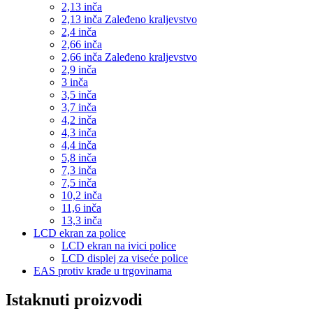
2,13 inča
2,13 inča Zaleđeno kraljevstvo
2,4 inča
2,66 inča
2,66 inča Zaleđeno kraljevstvo
2,9 inča
3 inča
3,5 inča
3,7 inča
4,2 inča
4,3 inča
4,4 inča
5,8 inča
7,3 inča
7,5 inča
10,2 inča
11,6 inča
13,3 inča
LCD ekran za police
LCD ekran na ivici police
LCD displej za viseće police
EAS protiv krađe u trgovinama
Istaknuti proizvodi