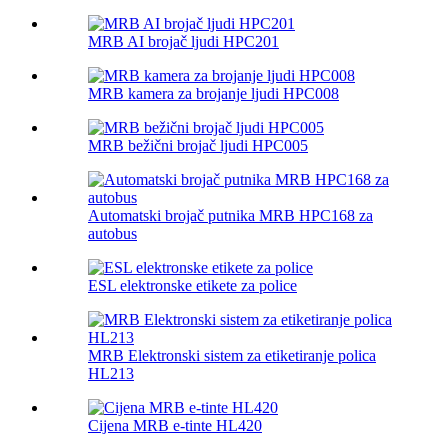
MRB AI brojač ljudi HPC201
MRB kamera za brojanje ljudi HPC008
MRB bežični brojač ljudi HPC005
Automatski brojač putnika MRB HPC168 za
autobus
ESL elektronske etikete za police
MRB Elektronski sistem za etiketiranje polica
HL213
Cijena MRB e-tinte HL420