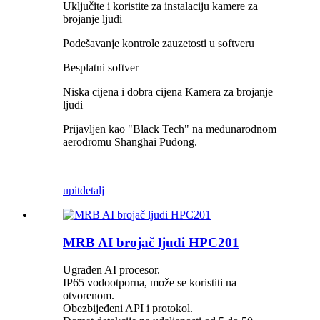
Uključite i koristite za instalaciju kamere za
brojanje ljudi
Podešavanje kontrole zauzetosti u softveru
Besplatni softver
Niska cijena i dobra cijena Kamera za brojanje
ljudi
Prijavljen kao "Black Tech" na međunarodnom
aerodromu Shanghai Pudong.
upit
detalj
MRB AI brojač ljudi HPC201
Ugrađen AI procesor.
IP65 vodootporna, može se koristiti na
otvorenom.
Obezbijeđeni API i protokol.