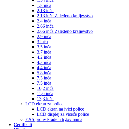
1,54 inča
1,8 inča
2,13 inča
2,13 inča Zaleđeno kraljevstvo
2,4 inča
2,66 inča
2,66 inča Zaleđeno kraljevstvo
2,9 inča
3 inča
3,5 inča
3,7 inča
4,2 inča
4,3 inča
4,4 inča
5,8 inča
7,3 inča
7,5 inča
10,2 inča
11,6 inča
13,3 inča
LCD ekran za police
LCD ekran na ivici police
LCD displej za viseće police
EAS protiv krađe u trgovinama
Certifikati