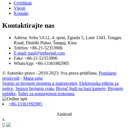
Certifikati
Vijesti
Kontakt
Kontaktirajte nas
Adresa: Soba 5A12, 4. sprat, Zgrada 5, Lane 1343, Tongpu
Road, Distrikt Putuo, Šangaj, Kina
Telefon: +86-21-52353906
E-mail: paul@mrbretail.com
Faks: +86-21-52353906
WhatsApp: +86-13361882985
© Autorsko pravo - 2010-2023: Sva prava pridržana.
Popularni
proizvodi
-
Mapa sajta
Sistem za brojanje prometa u maloprodaji
,
Elektronska etiketa za
police
,
Senzor brojanja vrata
,
Brojač ljudi na bazi kamere
,
Brojanje
publike
,
Šalter za popunjenost restorana
,
+86-13361992985
Android
x
