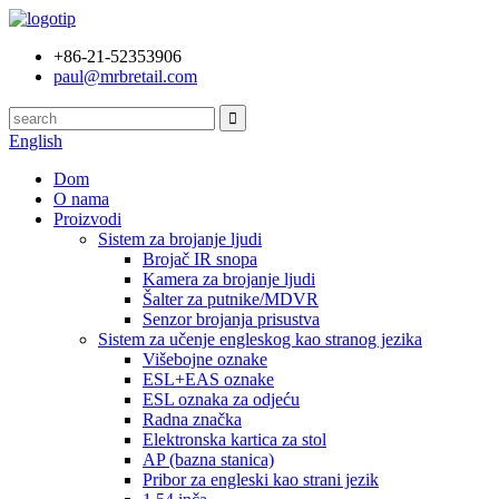
+86-21-52353906
paul@mrbretail.com
English
Dom
O nama
Proizvodi
Sistem za brojanje ljudi
Brojač IR snopa
Kamera za brojanje ljudi
Šalter za putnike/MDVR
Senzor brojanja prisustva
Sistem za učenje engleskog kao stranog jezika
Višebojne oznake
ESL+EAS oznake
ESL oznaka za odjeću
Radna značka
Elektronska kartica za stol
AP (bazna stanica)
Pribor za engleski kao strani jezik