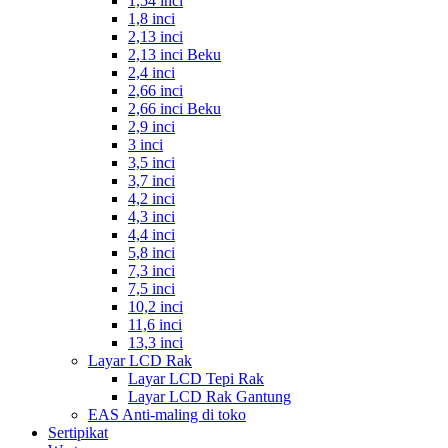
1,54 inci
1,8 inci
2,13 inci
2,13 inci Beku
2,4 inci
2,66 inci
2,66 inci Beku
2,9 inci
3 inci
3,5 inci
3,7 inci
4,2 inci
4,3 inci
4,4 inci
5,8 inci
7,3 inci
7,5 inci
10,2 inci
11,6 inci
13,3 inci
Layar LCD Rak
Layar LCD Tepi Rak
Layar LCD Rak Gantung
EAS Anti-maling di toko
Sertipikat