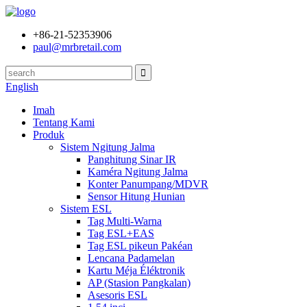
+86-21-52353906
paul@mrbretail.com
English
Imah
Tentang Kami
Produk
Sistem Ngitung Jalma
Panghitung Sinar IR
Kaméra Ngitung Jalma
Konter Panumpang/MDVR
Sensor Hitung Hunian
Sistem ESL
Tag Multi-Warna
Tag ESL+EAS
Tag ESL pikeun Pakéan
Lencana Padamelan
Kartu Méja Éléktronik
AP (Stasion Pangkalan)
Asesoris ESL