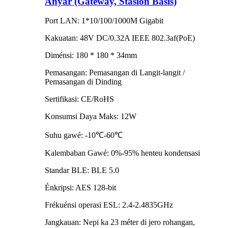
Anyar (Gateway, Stasion Basis)
Port LAN: 1*10/100/1000M Gigabit
Kakuatan: 48V DC/0.32A IEEE 802.3af(PoE)
Diménsi: 180 * 180 * 34mm
Pemasangan: Pemasangan di Langit-langit /
Pemasangan di Dinding
Sertifikasi: CE/RoHS
Konsumsi Daya Maks: 12W
Suhu gawé: -10℃-60℃
Kalembaban Gawé: 0%-95% henteu kondensasi
Standar BLE: BLE 5.0
Énkripsi: AES 128-bit
Frékuénsi operasi ESL: 2.4-2.4835GHz
Jangkauan: Nepi ka 23 méter di jero rohangan,