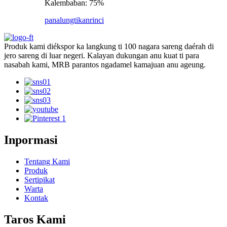
Kalembaban: 75%
panalungtikan
rinci
Produk kami diékspor ka langkung ti 100 nagara sareng daérah di
jero sareng di luar negeri. Kalayan dukungan anu kuat ti para
nasabah kami, MRB parantos ngadamel kamajuan anu ageung.
Inpormasi
Tentang Kami
Produk
Sertipikat
Warta
Kontak
Taros Kami