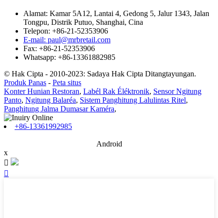
Alamat: Kamar 5A12, Lantai 4, Gedong 5, Jalur 1343, Jalan
Tongpu, Distrik Putuo, Shanghai, Cina
Telepon: +86-21-52353906
E-mail: paul@mrbretail.com
Fax: +86-21-52353906
Whatsapp: +86-13361882985
© Hak Cipta - 2010-2023: Sadaya Hak Cipta Ditangtayungan.
Produk Panas
-
Peta situs
Konter Hunian Restoran
,
Labél Rak Éléktronik
,
Sensor Ngitung
Panto
,
Ngitung Balaréa
,
Sistem Panghitung Lalulintas Ritel
,
Panghitung Jalma Dumasar Kaméra
,
+86-13361992985
Android
x

