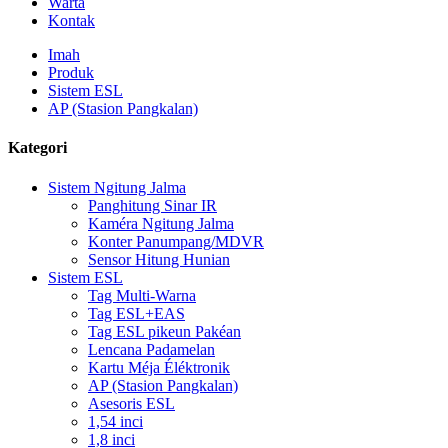
Warta
Kontak
Imah
Produk
Sistem ESL
AP (Stasion Pangkalan)
Kategori
Sistem Ngitung Jalma
Panghitung Sinar IR
Kaméra Ngitung Jalma
Konter Panumpang/MDVR
Sensor Hitung Hunian
Sistem ESL
Tag Multi-Warna
Tag ESL+EAS
Tag ESL pikeun Pakéan
Lencana Padamelan
Kartu Méja Éléktronik
AP (Stasion Pangkalan)
Asesoris ESL
1,54 inci
1,8 inci