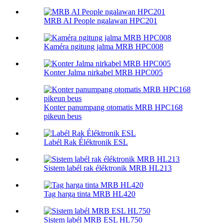
MRB AI People ngalawan HPC201
Kaméra ngitung jalma MRB HPC008
Konter Jalma nirkabel MRB HPC005
Konter panumpang otomatis MRB HPC168
pikeun beus
Labél Rak Éléktronik ESL
Sistem labél rak éléktronik MRB HL213
Tag harga tinta MRB HL420
Sistem labél MRB ESL HL750