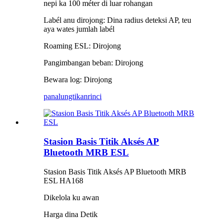
nepi ka 100 méter di luar rohangan
Labél anu dirojong: Dina radius deteksi AP, teu
aya wates jumlah labél
Roaming ESL: Dirojong
Pangimbangan beban: Dirojong
Bewara log: Dirojong
panalungtikan
rinci
Stasion Basis Titik Aksés AP
Bluetooth MRB ESL
Stasion Basis Titik Aksés AP Bluetooth MRB
ESL HA168
Dikelola ku awan
Harga dina Detik