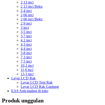
2,13 inci
2,13 inci Beku
2,4 inci
2,66 inci
2,66 inci Beku
2,9 inci
3 inci
3,5 inci
3,7 inci
4,2 inci
4,3 inci
4,4 inci
5,8 inci
7,3 inci
7,5 inci
10,2 inci
11,6 inci
13,3 inci
Layar LCD Rak
Layar LCD Tepi Rak
Layar LCD Rak Gantung
EAS Anti-maling di toko
Produk unggulan