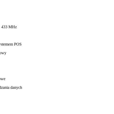
bG 433 MHz
 systemem POS
dowy
owe
dzania danych