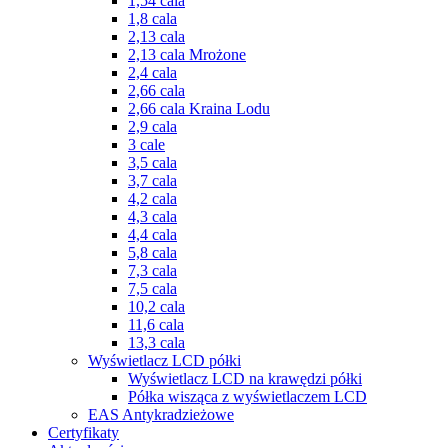
1,54 cala
1,8 cala
2,13 cala
2,13 cala Mrożone
2,4 cala
2,66 cala
2,66 cala Kraina Lodu
2,9 cala
3 cale
3,5 cala
3,7 cala
4,2 cala
4,3 cala
4,4 cala
5,8 cala
7,3 cala
7,5 cala
10,2 cala
11,6 cala
13,3 cala
Wyświetlacz LCD półki
Wyświetlacz LCD na krawędzi półki
Półka wisząca z wyświetlaczem LCD
EAS Antykradzieżowe
Certyfikaty