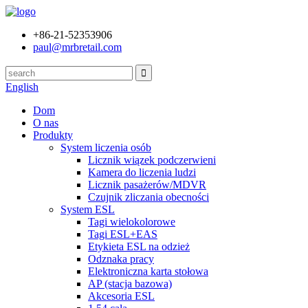
+86-21-52353906
paul@mrbretail.com
English
Dom
O nas
Produkty
System liczenia osób
Licznik wiązek podczerwieni
Kamera do liczenia ludzi
Licznik pasażerów/MDVR
Czujnik zliczania obecności
System ESL
Tagi wielokolorowe
Tagi ESL+EAS
Etykieta ESL na odzież
Odznaka pracy
Elektroniczna karta stołowa
AP (stacja bazowa)
Akcesoria ESL