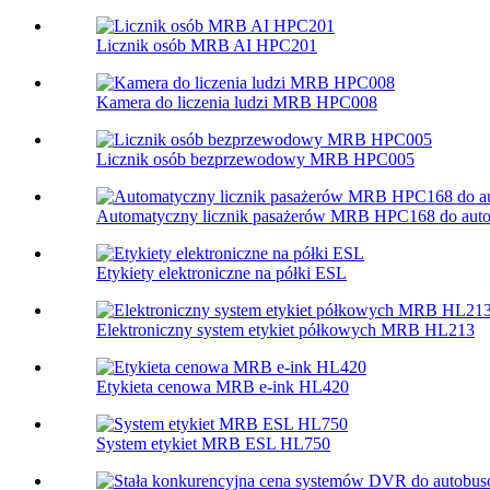
Licznik osób MRB AI HPC201
Kamera do liczenia ludzi MRB HPC008
Licznik osób bezprzewodowy MRB HPC005
Automatyczny licznik pasażerów MRB HPC168 do aut
Etykiety elektroniczne na półki ESL
Elektroniczny system etykiet półkowych MRB HL213
Etykieta cenowa MRB e-ink HL420
System etykiet MRB ESL HL750