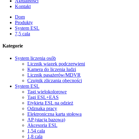
Aktualności
Kontakt
Dom
Produkty
System ESL
7,5 cala
Kategorie
System liczenia osób
Licznik wiązek podczerwieni
Kamera do liczenia ludzi
Licznik pasażerów/MDVR
Czujnik zliczania obecności
System ESL
Tagi wielokolorowe
Tagi ESL+EAS
Etykieta ESL na odzież
Odznaka pracy
Elektroniczna karta stołowa
AP (stacja bazowa)
Akcesoria ESL
1,54 cala
1,8 cala