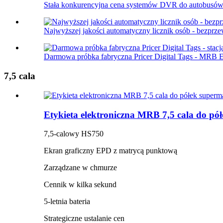
Stała konkurencyjna cena systemów DVR do autobusów 
Najwyższej jakości automatyczny licznik osób - bezp
Darmowa próbka fabryczna Pricer Digital Tags - MRB E
7,5 cala
Etykieta elektroniczna MRB 7,5 cala do p
7,5-calowy HS750
Ekran graficzny EPD z matrycą punktową
Zarządzane w chmurze
Cennik w kilka sekund
5-letnia bateria
Strategiczne ustalanie cen