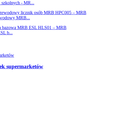
szkolnych - MR...
rzewodowy MRB...
SL b...
ółek supermarketów