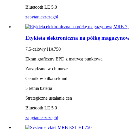
Bluetooth LE 5.0
zapytanie
szczegół
Etykieta elektroniczna na półkę magazyno
7,5-calowy HA750
Ekran graficzny EPD z matrycą punktową
Zarządzane w chmurze
Cennik w kilka sekund
5-letnia bateria
Strategiczne ustalanie cen
Bluetooth LE 5.0
zapytanie
szczegół