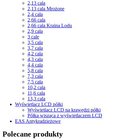
2,13 cala
2,13 cala Mrożone
2,4 cala
2,66 cala
2,66 cala Kraina Lodu
2,9 cala
3 cale
3,5 cala
3,7 cala
4,2 cala
4,3 cala
4,4 cala
5,8 cala
7,3 cala
7,5 cala
10,2 cala
11,6 cala
13,3 cala
Wyświetlacz LCD półki
Wyświetlacz LCD na krawędzi półki
Półka wisząca z wyświetlaczem LCD
EAS Antykradzieżowe
Polecane produkty