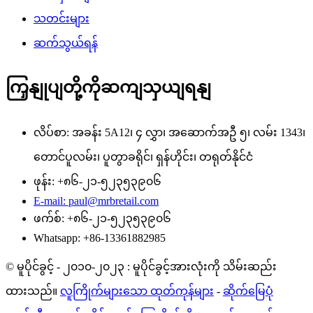
သတင်းများ
ဆက်သွယ်ရန်
ကြှနျုပျတို့ကိုဆကျသှယျရနျ
လိပ်စာ: အခန်း 5A12၊ ၄ လွှာ၊ အဆောက်အဦ ၅၊ လမ်း 1343၊
တောင်ပူလမ်း၊ ပူတွာခရိုင်၊ ရှန်ဟိုင်း၊ တရုတ်နိုင်ငံ
ဖုန်း: +၈၆-၂၁-၅၂၃၅၃၉၀၆
E-mail: paul@mrbretail.com
ဖက်စ်: +၈၆-၂၁-၅၂၃၅၃၉၀၆
Whatsapp: +86-13361882985
© မူပိုင်ခွင့် - ၂၀၁၀-၂၀၂၃ : မူပိုင်ခွင့်အားလုံးကို သိမ်းဆည်း
ထားသည်။
လူကြိုက်များသော ထုတ်ကုန်များ
-
ဆိုက်မြေပုံ