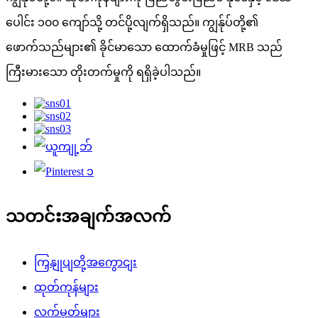
ပေါင်း ၁၀၀ ကျော်သို့ တင်ပို့လျက်ရှိသည်။ ကျွန်ုပ်တို့၏
ဖောက်သည်များ၏ ခိုင်မာသော ထောက်ခံမှုဖြင့် MRB သည်
ကြီးမားသော တိုးတက်မှုကို ရရှိခဲ့ပါသည်။
သတင်းအချက်အလက်
ကြှနျုပျတို့အကွောငျး
ထုတ်ကုန်များ
လက်မှတ်များ