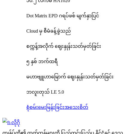
၁၀.၂ လက်မ HA1020
Dot Matrix EPD ဂရပ်ဖစ် မျက်နှာပြင်
Cloud မှ စီမံခန့်ခွဲသည်
စက္ကန့်အလိုက် ဈေးနှုန်းသတ်မှတ်ခြင်း
၅ နှစ် ဘက်ထရီ
မဟာဗျူဟာမြောက် ဈေးနှုန်းသတ်မှတ်ခြင်း
ဘလူးတုသ် LE 5.0
စုံစမ်းမေးမြန်းခြင်း
အသေးစိတ်
ကျွန်ုပ်တို့၏ ထုတ်ကုန်များကို ပြည်တွင်းပြည်ပ နိုင်ငံနှင့် ဒေသ