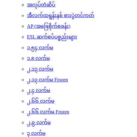
အလုပ်တံဆိပ်
အီလက်ထရွန်းနစ် စားပွဲတင်ကတ်
AP (အခြေစိုက်စခန်း)
ESL ဆက်စပ်ပစ္စည်းများ
၁.၅၄ လက်မ
၁.၈ လက်မ
၂.၁၃ လက်မ
၂.၁၃ လက်မ Frozen
၂.၄ လက်မ
၂.၆၆ လက်မ
၂.၆၆ လက်မ Frozen
၂.၉ လက်မ
၃ လက်မ