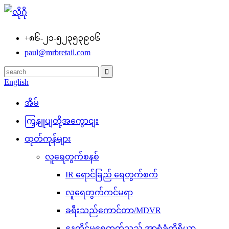
+၈၆-၂၁-၅၂၃၅၃၉၀၆
paul@mrbretail.com
English
အိမ်
ကြှနျုပျတို့အကွောငျး
ထုတ်ကုန်များ
လူရေတွက်စနစ်
IR ရောင်ခြည် ရေတွက်စက်
လူရေတွက်ကင်မရာ
ခရီးသည်ကောင်တာ/MDVR
နေထိုင်မှုရေတွက်သည့် အာရုံခံကိရိယာ