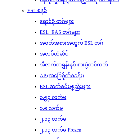
ESL စနစ်
ရောင်စုံ တဂ်များ
ESL+EAS တဂ်များ
အဝတ်အစားအတွက် ESL တဂ်
အလုပ်တံဆိပ်
အီလက်ထရွန်းနစ် စားပွဲတင်ကတ်
AP (အခြေစိုက်စခန်း)
ESL ဆက်စပ်ပစ္စည်းများ
၁.၅၄ လက်မ
၁.၈ လက်မ
၂.၁၃ လက်မ
၂.၁၃ လက်မ Frozen