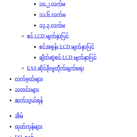
၁၀.၂ လက်မ
၁၁.၆ လက်မ
၁၃.၃ လက်မ
စင် LCD မျက်နှာပြင်
စင်အစွန်း LCD မျက်နှာပြင်
ချိတ်ဆွဲစင် LCD မျက်နှာပြင်
EAS ဆိုင်ခိုးမှုတိုက်ဖျက်ရေး
လက်မှတ်များ
သတင်းများ
ဆက်သွယ်ရန်
အိမ်
ထုတ်ကုန်များ