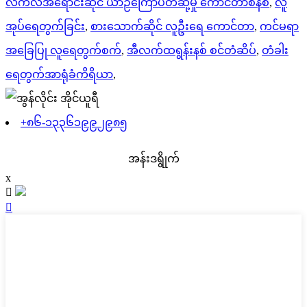
လက်လီအရောင်းဆိုင် ယာဉ်ကြောပိတ်ဆို့မှု ကောင်တာစနစ်
,
လူ
အုပ်ရေတွက်ခြင်း
,
စားသောက်ဆိုင် လူဦးရေ ကောင်တာ
,
ကင်မရာ
အခြေပြု လူရေတွက်စက်
,
အီလက်ထရွန်းနစ် စင်တံဆိပ်
,
တံခါး
ရေတွက်အာရုံခံကိရိယာ
,
+၈၆-၁၃၃၆၁၉၉၂၉၈၅
အန်းဒရွိုက်
x

