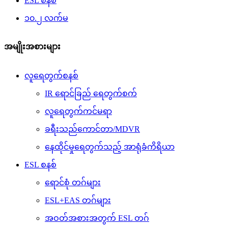
ESL စနစ်
၁၀.၂ လက်မ
အမျိုးအစားများ
လူရေတွက်စနစ်
IR ရောင်ခြည် ရေတွက်စက်
လူရေတွက်ကင်မရာ
ခရီးသည်ကောင်တာ/MDVR
နေထိုင်မှုရေတွက်သည့် အာရုံခံကိရိယာ
ESL စနစ်
ရောင်စုံ တဂ်များ
ESL+EAS တဂ်များ
အဝတ်အစားအတွက် ESL တဂ်