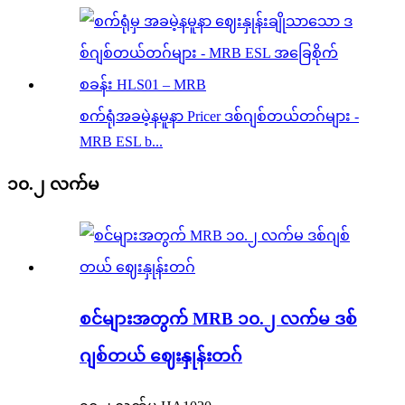
စက်ရုံအခမဲ့နမူနာ Pricer ဒစ်ဂျစ်တယ်တဂ်များ -
MRB ESL b...
၁၀.၂ လက်မ
စင်များအတွက် MRB ၁၀.၂ လက်မ ဒစ်
ဂျစ်တယ် ဈေးနှုန်းတဂ်