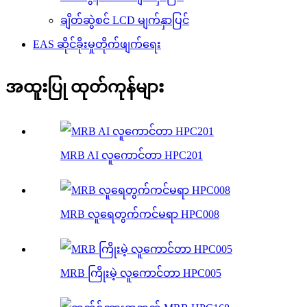
ချိတ်ဆွဲစင် LCD မျက်နှာပြင်
EAS ဆိုင်ခိုးမှုတိုက်ဖျက်ရေး
အထူးပြု ထုတ်ကုန်များ
MRB AI လူကောင်တာ HPC201
MRB လူရေတွက်ကင်မရာ HPC008
MRB ကြိုးမဲ့ လူကောင်တာ HPC005