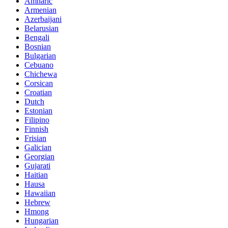
Amharic
Armenian
Azerbaijani
Belarusian
Bengali
Bosnian
Bulgarian
Cebuano
Chichewa
Corsican
Croatian
Dutch
Estonian
Filipino
Finnish
Frisian
Galician
Georgian
Gujarati
Haitian
Hausa
Hawaiian
Hebrew
Hmong
Hungarian