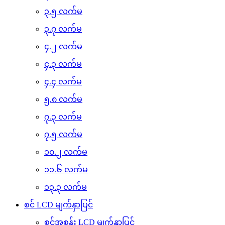
၃.၅ လက်မ
၃.၇ လက်မ
၄.၂ လက်မ
၄.၃ လက်မ
၄.၄ လက်မ
၅.၈ လက်မ
၇.၃ လက်မ
၇.၅ လက်မ
၁၀.၂ လက်မ
၁၁.၆ လက်မ
၁၃.၃ လက်မ
စင် LCD မျက်နှာပြင်
စင်အစွန်း LCD မျက်နှာပြင်