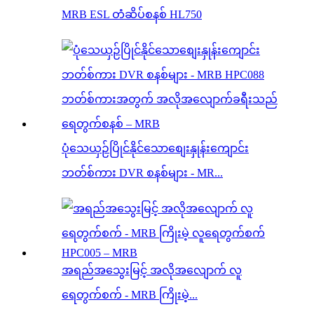
MRB ESL တံဆိပ်စနစ် HL750
ပုံသေယှဉ်ပြိုင်နိုင်သောစျေးနှုန်းကျောင်း
ဘတ်စ်ကား DVR စနစ်များ - MR...
အရည်အသွေးမြင့် အလိုအလျောက် လူ
ရေတွက်စက် - MRB ကြိုးမဲ့...