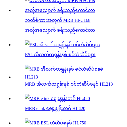
ဘတ်စ်ကားအတွက် MRB HPC168
အလိုအလျောက် ခရီးသည်ကောင်တာ
ESL အီလက်ထရွန်းနစ် စင်တံဆိပ်များ
MRB အီလက်ထရွန်းနစ် စင်တံဆိပ်စနစ် HL213
MRB e ink ဈေးနှုန်းတဂ် HL420